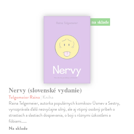
na sklade
Nervy (slovenské vydanie)
Telgemeier Raina
| Kniha
Raina Telgemeier, autorka populárnych komiksov Úsmev a Sestry,
vyrozprávala ďalší nezvyčajne silný, ale aj vtipný osobný príbeh o
strastiach a slastiach dospievania, o boji s rôznymi úzkosťami a
fóbiami...…
Na sklade