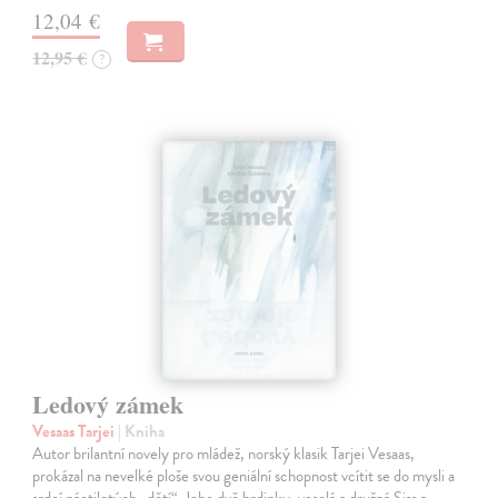
12,04 €
12,95 €
?
Ledový zámek
Vesaas Tarjei
| Kniha
Autor brilantní novely pro mládež, norský klasik Tarjei Vesaas,
prokázal na nevelké ploše svou geniální schopnost vcítit se do mysli a
srdcí náctiletých „dětí“. Jeho dvě hrdinky, veselá a družná Siss a…