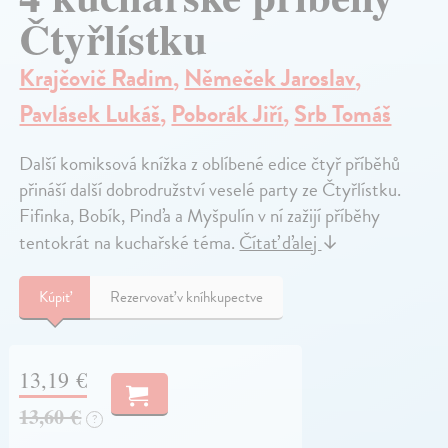
Čtyřlístku
Krajčovič Radim
,
Němeček Jaroslav
,
Pavlásek Lukáš
,
Poborák Jiří
,
Srb Tomáš
Další komiksová knížka z oblíbené edice čtyř příběhů
přináší další dobrodružství veselé party ze Čtyřlístku.
Fifinka, Bobík, Pinďa a Myšpulín v ní zažijí příběhy
tentokrát na kuchařské téma.
Čítať ďalej
↓
Kúpiť
Rezervovať v kníhkupectve
13,19 €
13,60 €
?