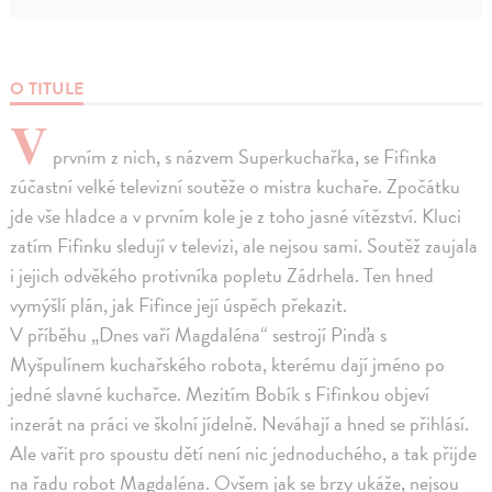
O TITULE
V
prvním z nich, s názvem Superkuchařka, se Fifinka
zúčastní velké televizní soutěže o mistra kuchaře. Zpočátku
jde vše hladce a v prvním kole je z toho jasné vítězství. Kluci
zatím Fifinku sledují v televizi, ale nejsou sami. Soutěž zaujala
i jejich odvěkého protivníka popletu Zádrhela. Ten hned
vymýšlí plán, jak Fifince její úspěch překazit.
V příběhu „Dnes vaří Magdaléna“ sestrojí Pinďa s
Myšpulínem kuchařského robota, kterému dají jméno po
jedné slavné kuchařce. Mezitím Bobík s Fifinkou objeví
inzerát na práci ve školní jídelně. Neváhají a hned se přihlásí.
Ale vařit pro spoustu dětí není nic jednoduchého, a tak přijde
na řadu robot Magdaléna. Ovšem jak se brzy ukáže, nejsou