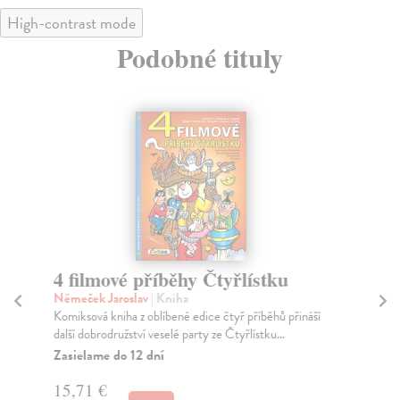
High-contrast mode
Podobné tituly
4 filmové příběhy Čtyřlístku
4 
Němeček Jaroslav
| Kniha
Kr
Komiksová kniha z oblíbené edice čtyř příběhů přináší
Kni
další dobrodružství veselé party ze Čtyřlístku...
Leg
Zasielame do 12 dní
Ča
do 
15,71 €