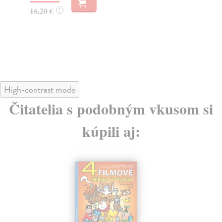
15
16,20 €
?
16
High-contrast mode
Čitatelia s podobným vkusom si
kúpili aj: