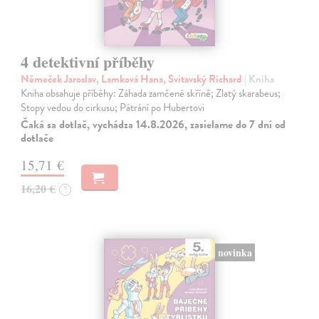
4 detektivní příběhy
Němeček Jaroslav, Lamková Hana, Svitavský Richard
| Kniha
Kniha obsahuje příběhy: Záhada zamčené skříně; Zlatý skarabeus;
Stopy vedou do cirkusu; Pátrání po Hubertovi
Čaká sa dotlač, vychádza 14.8.2026, zasielame do 7 dní od
dotlače
15,71 €
16,20 €
?
novinka