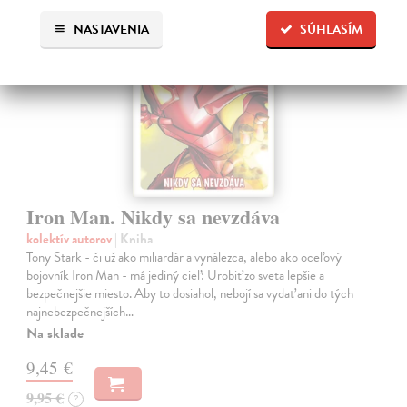
na sklade
NASTAVENIA
SÚHLASÍM
Iron Man. Nikdy sa nevzdáva
kolektív autorov
| Kniha
Tony Stark - či už ako miliardár a vynálezca, alebo ako oceľový
bojovník Iron Man - má jediný cieľ: Urobiť zo sveta lepšie a
bezpečnejšie miesto. Aby to dosiahol, nebojí sa vydať ani do tých
najnebezpečnejších…
Na sklade
9,45 €
9,95 €
?