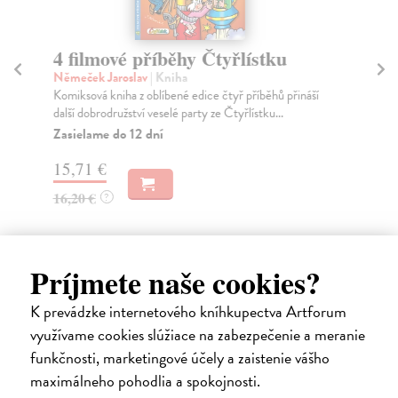
4 filmové příběhy Čtyřlístku
4
Čt
Němeček Jaroslav
| Kniha
Komiksová kniha z oblíbené edice čtyř příběhů přináší
Če
další dobrodružství veselé party ze Čtyřlístku...
V e
nov
Zasielame do 12 dní
Za
15,71 €
15
16,20 €
?
16
Príjmete naše cookies?
K prevádzke internetového kníhkupectva Artforum
Ďalšie z kategórie komiksy
využívame cookies slúžiace na zabezpečenie a meranie
funkčnosti, marketingové účely a zaistenie vášho
maximálneho pohodlia a spokojnosti.