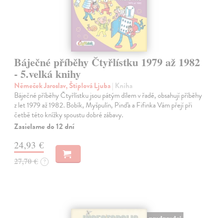
Báječné příběhy Čtyřlístku 1979 až 1982
- 5.velká knihy
Němeček Jaroslav, Štíplová Ljuba
| Kniha
Báječné příběhy Čtyřlístku jsou pátým dílem v řadě, obsahují příběhy
z let 1979 až 1982. Bobík, Myšpulín, Pinďa a Fifinka Vám přejí při
četbě této knížky spoustu dobré zábavy.
Zasielame do 12 dní
24,93 €
27,70 €
?