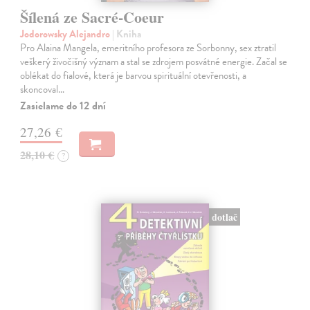
Šílená ze Sacré-Coeur
Jodorowsky Alejandro
| Kniha
Pro Alaina Mangela, emeritního profesora ze Sorbonny, sex ztratil
veškerý živočišný význam a stal se zdrojem posvátné energie. Začal se
oblékat do fialové, která je barvou spirituální otevřenosti, a
skoncoval…
Zasielame do 12 dní
27,26 €
28,10 €
?
dotlač