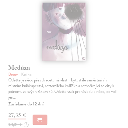
Medúza
Boum
| Kniha
Odette je něco přes dvacet, má vlastní byt, stálé zaměstnání v
místním knihkupectví, roztomilého králíčka a rozhořívající se city k
jednomu ze svých zákazníků. Odette však pronásleduje něco, co vidí
jen…
Zasielame do 12 dní
27,35 €
28,20 €
?