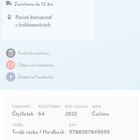
Zasielame do 12 dní
Pozrieť dostupnosť
v kníhkupectvách
Pridať do wishlistu
Odporučiť známemu
Zdielať na Facebooku
VYDAVATEĽ
POČET STRÁN
ROK VYDANIA
JAZYK
Čtyřlístek
64
2023
Čeština
VÄZBA
EAN
Tvrdá väzba / Hardback
9788087849699