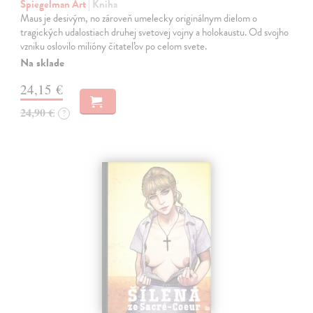
Spiegelman Art
| Kniha
Maus je desivým, no zároveň umelecky originálnym dielom o
tragických udalostiach druhej svetovej vojny a holokaustu. Od svojho
vzniku oslovilo milióny čitateľov po celom svete.
Na sklade
24,15 €
24,90 €
?