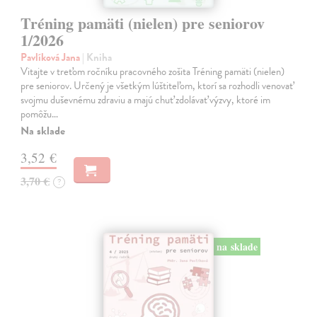
Tréning pamäti (nielen) pre seniorov
1/2026
Pavlíková Jana
| Kniha
Vitajte v treťom ročníku pracovného zošita Tréning pamäti (nielen)
pre seniorov. Určený je všetkým lúštiteľom, ktorí sa rozhodli venovať
svojmu duševnému zdraviu a majú chuť zdolávať výzvy, ktoré im
pomôžu…
Na sklade
3,52 €
3,70 €
?
na sklade