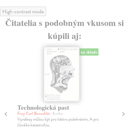
High-contrast mode
Čitatelia s podobným vkusom si
kúpili aj:
E-KNIHA
Třetí strana trojúhelníku. Teorie
a praxe orální historie