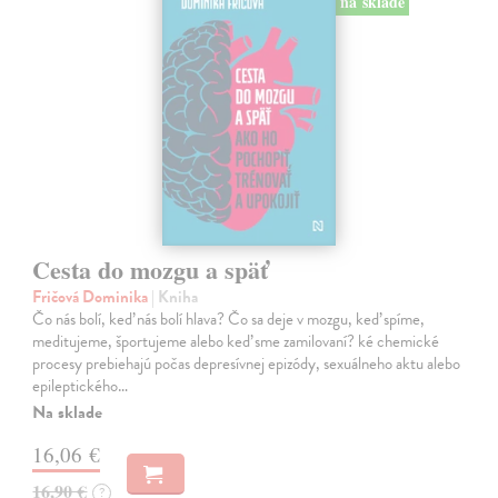
na sklade
Cesta do mozgu a späť
Fričová Dominika
| Kniha
Čo nás bolí, keď nás bolí hlava? Čo sa deje v mozgu, keď spíme,
meditujeme, športujeme alebo keď sme zamilovaní? ké chemické
procesy prebiehajú počas depresívnej epizódy, sexuálneho aktu alebo
epileptického…
Na sklade
16,06 €
16,90 €
?