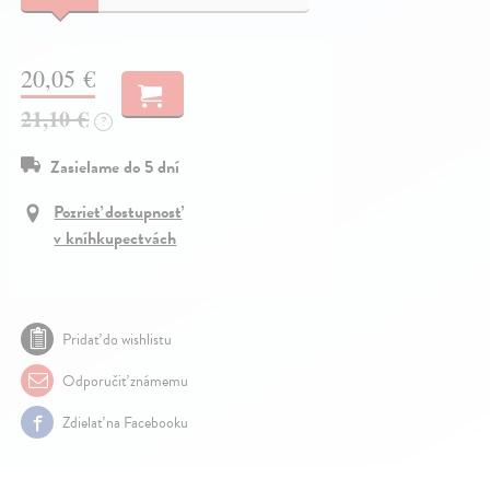
20,05 €
21,10 €
?
Zasielame do 5 dní
Pozrieť dostupnosť
v kníhkupectvách
Pridať do wishlistu
Odporučiť známemu
Zdielať na Facebooku