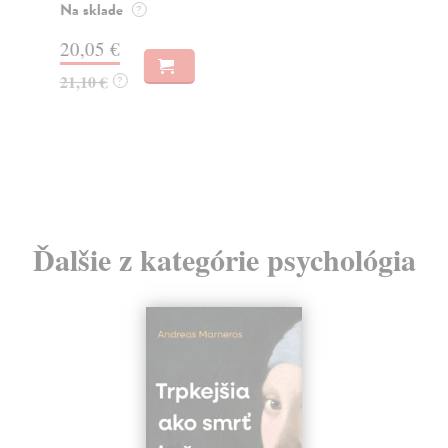
Vaněk Miroslav
| Elektronická kniha
Název publikace odkazuje na myšlenku amerického
historika Michaela Frische, že orální historie je př...
Na stiahnutie ako
PDF
9,00 €
Ďalšie z kategórie psychológia