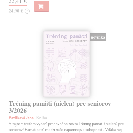
22,41 €
24,90 €
?
novinka
Tréning pamäti (nielen) pre seniorov
3/2026
Pavlíková Jana
| Kniha
Vitajte v treťom vydaní pracovného zošita Tréning pamäti (nielen) pre
seniorov! Pamäť patrí medzi naše najcennejšie schopnosti. Vďaka nej