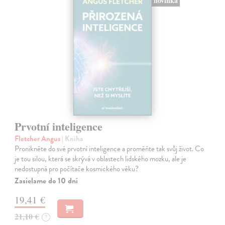
novinka
Prvotní inteligence
Fletcher Angus
| Kniha
Pronikněte do své prvotní inteligence a proměňte tak svůj život. Co
je tou silou, která se skrývá v oblastech lidského mozku, ale je
nedostupná pro počítače kosmického věku?
Zasielame do 10 dní
19,41 €
21,10 €
?