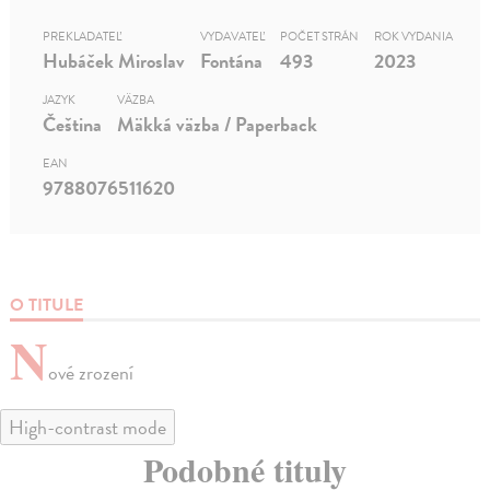
PREKLADATEĽ
VYDAVATEĽ
POČET STRÁN
ROK VYDANIA
Hubáček Miroslav
Fontána
493
2023
JAZYK
VÄZBA
Čeština
Mäkká väzba / Paperback
EAN
9788076511620
O TITULE
N
ové zrození
High-contrast mode
Podobné tituly