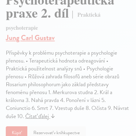
praxe 2. díl
Praktická
psychoterapie
Jung Carl Gustav
Příspěvky k problému psychoterapie a psychologie
přenosu. • Terapeutická hodnota odreagování •
Praktická použitelnost analýzy snů • Psychologie
přenosu • Růžová zahrada filosofů aneb série obrazů
Rosarium philosophorum jako základ představy
fenoménu přenosu 1. Merkurova studna 2. Král a
královna 3. Nahá pravda 4. Ponoření v lázni 5.
Coniunctio 6. Smrt 7. Vzestup duše 8. Očista 9. Návrat
duše 10.
Čítať ďalej
↓
Kúpiť
Rezervovať v kníhkupectve