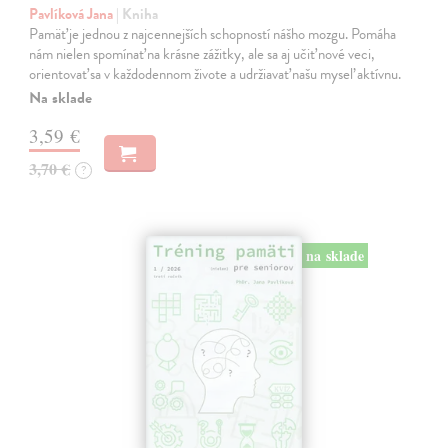
Pavlíková Jana
| Kniha
Pamäť je jednou z najcennejších schopností nášho mozgu. Pomáha
nám nielen spomínať na krásne zážitky, ale sa aj učiť nové veci,
orientovať sa v každodennom živote a udržiavať našu myseľ aktívnu.
Na sklade
3,59 €
3,70 €
?
na sklade