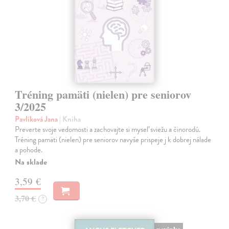
Tréning pamäti (nielen) pre seniorov
3/2025
Pavlíková Jana
| Kniha
Preverte svoje vedomosti a zachovajte si myseľ sviežu a činorodú.
Tréning pamäti (nielen) pre seniorov navyše prispeje j k dobrej nálade
a pohode.
Na sklade
3,59 €
3,70 €
?