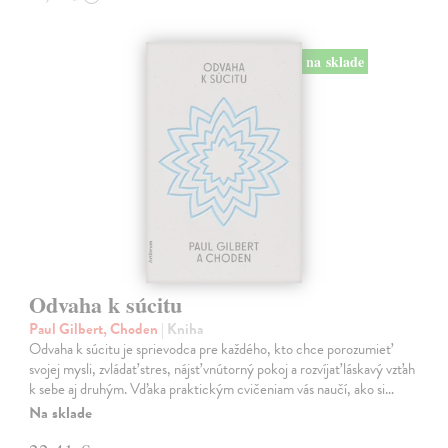
na sklade
Odvaha k súcitu
Paul Gilbert, Choden
| Kniha
Odvaha k súcitu je sprievodca pre každého, kto chce porozumieť
svojej mysli, zvládať stres, nájsť vnútorný pokoj a rozvíjať láskavý vzťah
k sebe aj druhým. Vďaka praktickým cvičeniam vás naučí, ako si…
Na sklade