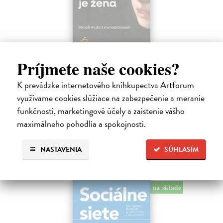
Trpkejšia ako smrť je žena
Príjmete naše cookies?
Marneros Andreas
| Kniha
JE TO MOŽNO NAJVÄČŠIA REVOLÚCIA NAŠICH DNÍ:
K prevádzke internetového kníhkupectva Artforum
rovnocennosť a rovnoprávnosť ženy a muža. Vojna a mier medzi
využívame cookies slúžiace na zabezpečenie a meranie
pohlaviami sa však nezačali feminizmom 20. storočia, ale ich
funkčnosti, marketingové účely a zaistenie vášho
spolužitím.
Zasielame do 14 dní
maximálneho pohodlia a spokojnosti.
22,05 €
NASTAVENIA
SÚHLASÍM
24,50 €
?
na sklade