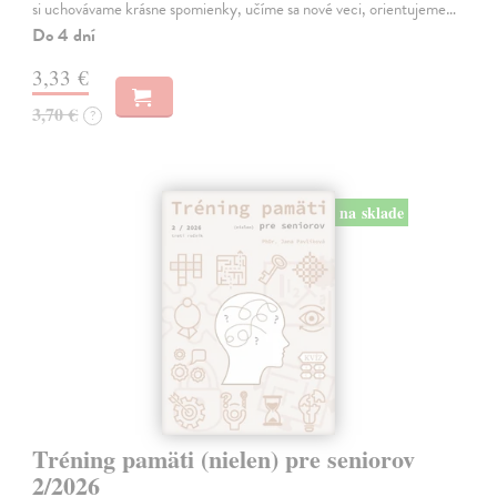
si uchovávame krásne spomienky, učíme sa nové veci, orientujeme…
Do 4 dní
3,33 €
3,70 €
?
na sklade
Tréning pamäti (nielen) pre seniorov
2/2026