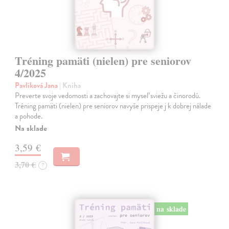
Tréning pamäti (nielen) pre seniorov
4/2025
Pavlíková Jana
| Kniha
Preverte svoje vedomosti a zachovajte si myseľ sviežu a činorodú.
Tréning pamäti (nielen) pre seniorov navyše prispeje j k dobrej nálade
a pohode.
Na sklade
3,59 €
3,70 €
?
na sklade