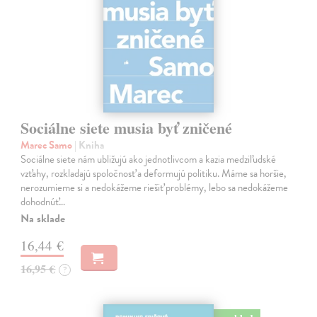
Sociálne siete musia byť zničené
Marec Samo
| Kniha
Sociálne siete nám ubližujú ako jednotlivcom a kazia medziľudské
vzťahy, rozkladajú spoločnosť a deformujú politiku. Máme sa horšie,
nerozumieme si a nedokážeme riešiť problémy, lebo sa nedokážeme
dohodnúť…
Na sklade
16,44 €
16,95 €
?