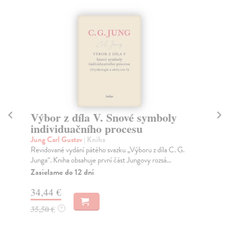
Výbor z díla II. Archetypy a
A
nevědomí
b
Jung Carl Gustav
| Kniha
Ju
Revidované vydání druhého svazku „Výboru z díla C. G.
Rev
Junga“. Kniha obsahuje Jungovy texty: Teoretic...
aut
Zasielame do 12 dní
Za
38,02 €
38
39,20 €
40
?