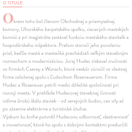
O TITULE
O
krem toho bol členom Obchodnej a priemyselnej
komory, Uhorského karpatského spolku, viacerých mestských
komisii a pri magistráte zastával funkciu mestského staviteľa a
hospodárskeho inšpektora. Prelom storočí jeho povolaniu
prial, keďže mestá a mestečká prechádzali veľkým stavebným
rozmachom a modernizáciou. Juraj Hudec získaval zručnosti
vo firmách Cserey a Wünsch, ktoré neskôr zúročil vo vlastnej
firme založenej spolu s Ľudovítom Rosenauerom. Firma
Hudec a Rosenauer patrili medzi dôležité spoločnosti pri
rozvoji mesta. V prehľade Hudecovej stavebnej činnosti
vidíme širokú škálu stavieb - od verejných budov, cez vily až
po zázemie elektrárne a turistické útulne.
Výskum ku knihe potvrdil Hudecovu odbornosť, všestrannosť
a inovatívnosť, ktoré ho spolu s dobrými kontaktmi predurčili