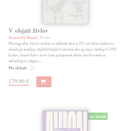
V objatí živlov
Semančík Maroš
| Kniha
Monografia, ktorá vznikla na základe skoro 20 ročného výskumu
obsahuje analýzy najdôležitejších stavieb ako aj súpis všetkých 293
budov, ktoré boli v tom čase postavené alebo navrhované so
základnými údajmi.…
Na sklade
?
179,00 €
na sklade