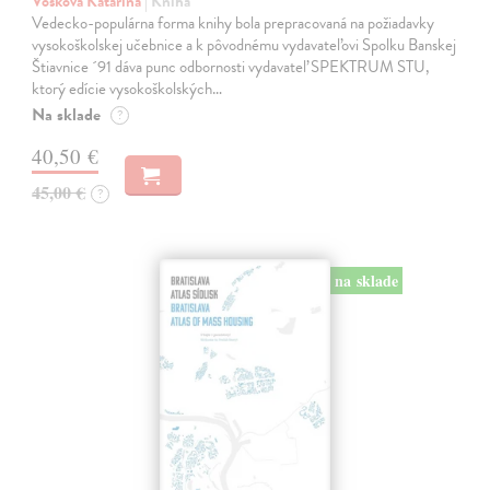
Vošková Katarína
| Kniha
Vedecko-populárna forma knihy bola prepracovaná na požiadavky
vysokoškolskej učebnice a k pôvodnému vydavateľovi Spolku Banskej
Štiavnice ´91 dáva punc odbornosti vydavateľ SPEKTRUM STU,
ktorý edície vysokoškolských…
Na sklade
?
40,50 €
45,00 €
?
na sklade