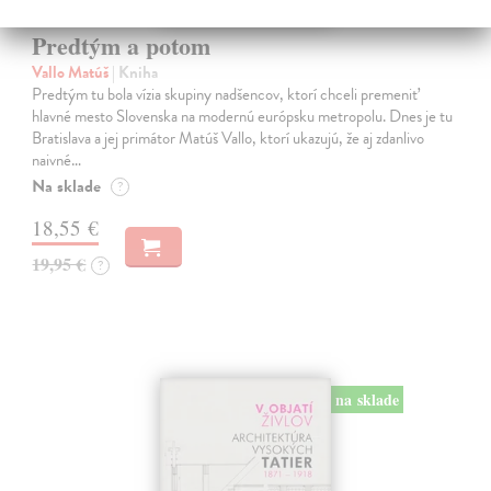
Predtým a potom
Vallo Matúš
| Kniha
Predtým tu bola vízia skupiny nadšencov, ktorí chceli premeniť
hlavné mesto Slovenska na modernú európsku metropolu. Dnes je tu
Bratislava a jej primátor Matúš Vallo, ktorí ukazujú, že aj zdanlivo
naivné…
Na sklade
?
18,55 €
19,95 €
?
na sklade