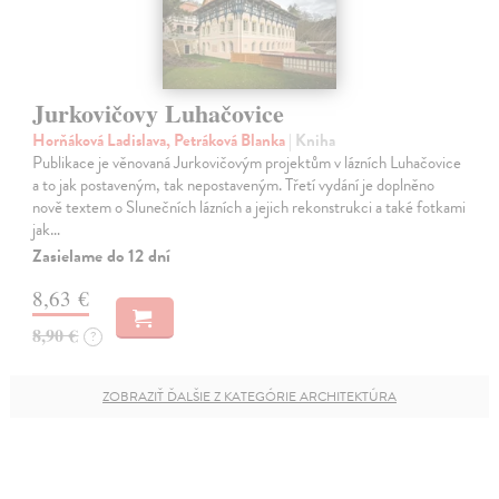
Jurkovičovy Luhačovice
Horňáková Ladislava, Petráková Blanka
| Kniha
Publikace je věnovaná Jurkovičovým projektům v lázních Luhačovice
a to jak postaveným, tak nepostaveným. Třetí vydání je doplněno
nově textem o Slunečních lázních a jejich rekonstrukci a také fotkami
jak…
Zasielame do 12 dní
8,63 €
8,90 €
?
ZOBRAZIŤ ĎALŠIE Z KATEGÓRIE ARCHITEKTÚRA