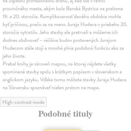
na úspešnú profesionálnu dráhu, aj keď iba v rámci
provinčného mesta, akým bola Banská Bystrica na prelome
19. a 20. storočia. Komplikovanosť daného obdobia mohla
byť príčinou, prečo sa na meno Juraja Hudeca v priebehu 20.
storočia vytratilo. Jeho stavby ale pretrvali a môžeme ich
dodnes obdivovať – väčšina budov postavených Jurajom
Hudecom stále stojí a mnohé plnia podobnú funkciu ako za
jeho života.
Prebal knihy je zároveň mapou, na ktorej nájdete všetky
spomínané stavby spolu s krátkym popisom v slovenskom a
anglickom jazyku. Vďaka tomu môžete stavby Juraja Hudeca
na Slovensku spoznávať nielen prstom na mape.
High-contrast mode
Podobné tituly