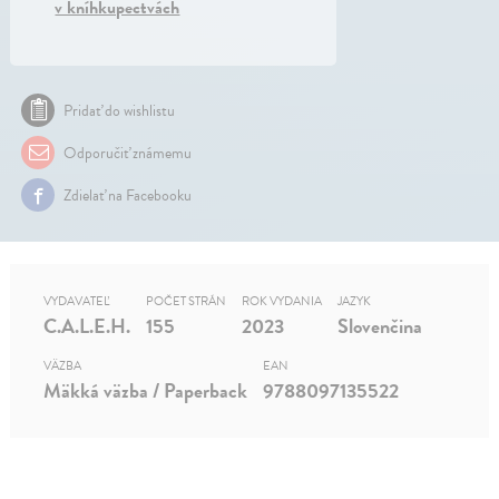
v kníhkupectvách
Pridať do wishlistu
Odporučiť známemu
Zdielať na Facebooku
VYDAVATEĽ
POČET STRÁN
ROK VYDANIA
JAZYK
C.A.L.E.H.
155
2023
Slovenčina
VÄZBA
EAN
Mäkká väzba / Paperback
9788097135522