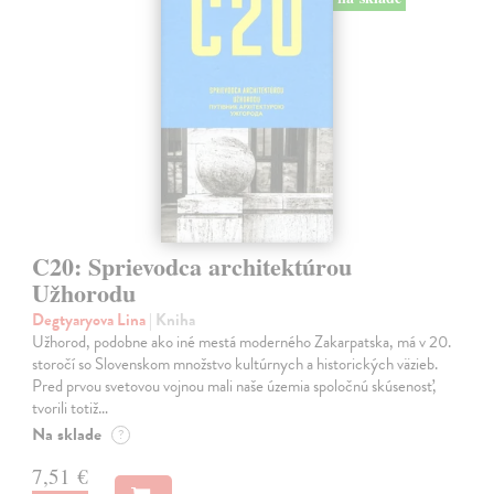
C20: Sprievodca architektúrou
Užhorodu
Degtyaryova Lina
| Kniha
Užhorod, podobne ako iné mestá moderného Zakarpatska, má v 20.
storočí so Slovenskom množstvo kultúrnych a historických väzieb.
Pred prvou svetovou vojnou mali naše územia spoločnú skúsenosť,
tvorili totiž…
Na sklade
?
7,51 €