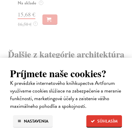
Na sklade
?
23
15,68 €
24
16,50 €
?
Ďalšie z kategórie architektúra
Príjmete naše cookies?
K prevádzke internetového kníhkupectva Artforum
využívame cookies slúžiace na zabezpečenie a meranie
funkčnosti, marketingové účely a zaistenie vášho
maximálneho pohodlia a spokojnosti.
NASTAVENIA
SÚHLASÍM