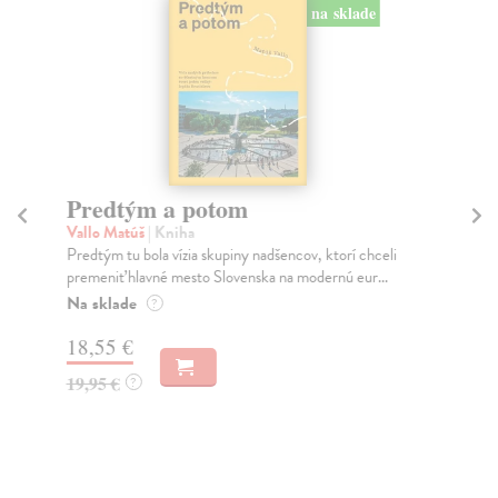
na sklade
Predtým a potom
B
Vallo Matúš
| Kniha
Za
Predtým tu bola vízia skupiny nadšencov, ktorí chceli
Kni
premeniť hlavné mesto Slovenska na modernú eur...
fon
ro..
Na sklade
?
Na
18,55 €
22
19,95 €
?
25