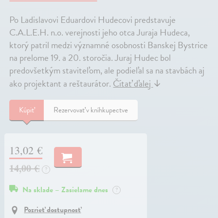
Po Ladislavovi Eduardovi Hudecovi predstavuje
C.A.L.E.H. n.o. verejnosti jeho otca Juraja Hudeca,
ktorý patril medzi významné osobnosti Banskej Bystrice
na prelome 19. a 20. storočia. Juraj Hudec bol
predovšetkým staviteľom, ale podieľal sa na stavbách aj
ako projektant a reštaurátor.
Čítať ďalej
↓
Kúpiť
Rezervovať v kníhkupectve
13,02 €
14,00 €
?
Na sklade – Zasielame dnes
?
Pozrieť dostupnosť