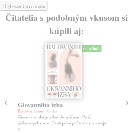
High-contrast mode
Čitatelia s podobným vkusom si
kúpili aj:
na sklade
Giovanniho izba
E
Baldwin James
| Kniha
Čec
Giovanniho izba je príbeh Američana v Paríži
Krí
päťdesiatych rokov. David práve požiadal o ruku svoju
zác
p...
Na