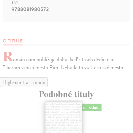
EAN
9788081980572
O TITULE
R
omán nám približuje dobu, keď z troch dedín nad
Tiberom vzniká mesto Rím. Nebude to však etruské mesto...
High-contrast mode
Podobné tituly
na sklade