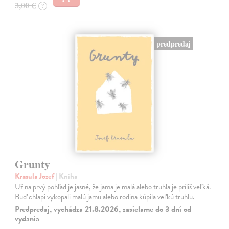
3,00 €
?
predpredaj
Grunty
Krasula Jozef
| Kniha
Už na prvý pohľad je jasné, že jama je malá alebo truhla je príliš veľká.
Buď chlapi vykopali malú jamu alebo rodina kúpila veľkú truhlu.
Predpredaj, vychádza 21.8.2026, zasielame do 3 dní od
vydania