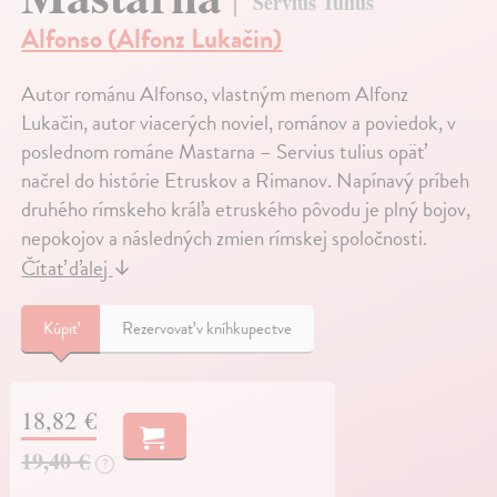
Servius Tulius
Alfonso (Alfonz Lukačin)
Autor románu Alfonso, vlastným menom Alfonz
Lukačin, autor viacerých noviel, románov a poviedok, v
poslednom románe Mastarna – Servius tulius opäť
načrel do histórie Etruskov a Rimanov. Napínavý príbeh
druhého rímskeho kráľa etruského pôvodu je plný bojov,
nepokojov a následných zmien rímskej spoločnosti.
Čítať ďalej
↓
Kúpiť
Rezervovať v kníhkupectve
18,82 €
19,40 €
?