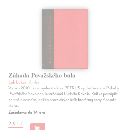
Záhada Považského bula
Luk Lukáš
| Kniha
V roku 2010 mu vo vydavateľstve PETRUS vychádza kniha Príbehy
Považského Sokolca s ilustráciami Rudolfa Krivoša. Knižka postúpila
do finále desať najlepších prozaických kníh literárnej ceny Anasoft
litera…
Zasielame do 14 dní
2,91 €