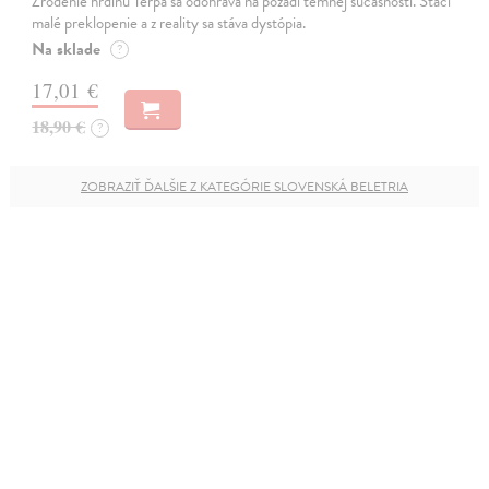
Zrodenie hrdinu Terpa sa odohráva na pozadí temnej súčasnosti. Stačí
malé preklopenie a z reality sa stáva dystópia.
Na sklade
?
17,01 €
18,90 €
?
ZOBRAZIŤ ĎALŠIE Z KATEGÓRIE SLOVENSKÁ BELETRIA