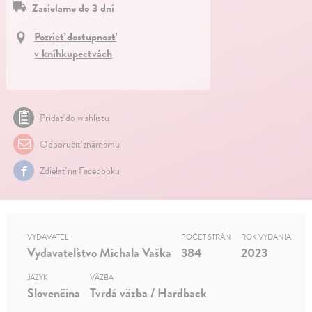
Zasielame do 3 dní
Pozrieť dostupnosť
v kníhkupectvách
Pridať do wishlistu
Odporučiť známemu
Zdielať na Facebooku
VYDAVATEĽ
POČET STRÁN
ROK VYDANIA
Vydavateľstvo Michala Vaška
384
2023
JAZYK
VÄZBA
Slovenčina
Tvrdá väzba / Hardback