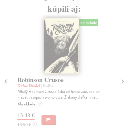
kúpili aj:
na sklade
Robinson Crusoe
C
Defoe Daniel
| Kniha
Ag
Mladý Robinson Crusoe čaká od života viac, ako len
Ešt
kráčať v stopách svojho otca. Zlákaný diaľkami sa...
zár
Na sklade
Do
?
13,48 €
14
13,90 €
14
?