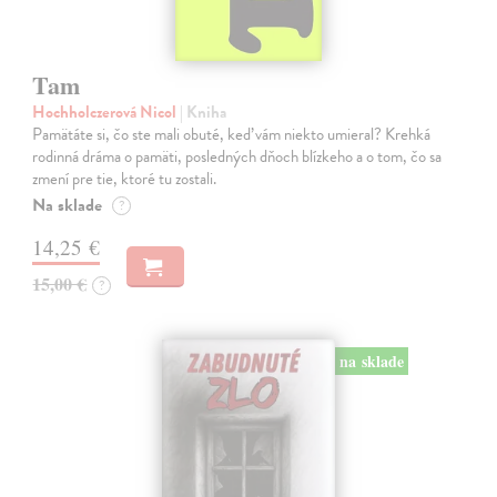
Tam
Hochholczerová Nicol
| Kniha
Pamätáte si, čo ste mali obuté, keď vám niekto umieral? Krehká
rodinná dráma o pamäti, posledných dňoch blízkeho a o tom, čo sa
zmení pre tie, ktoré tu zostali.
Na sklade
?
14,25 €
15,00 €
?
na sklade