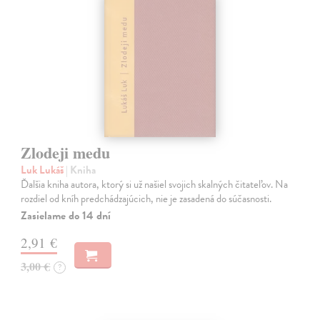
Zlodeji medu
Luk Lukáš
| Kniha
Ďalšia kniha autora, ktorý si už našiel svojich skalných čitateľov. Na
rozdiel od kníh predchádzajúcich, nie je zasadená do súčasnosti.
Zasielame do 14 dní
2,91 €
3,00 €
?