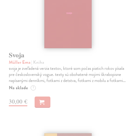
Svoja
Müller Ema
| Kniha
svoja je zveľadená verzia textov, ktoré som počas piatich rokov písala
pre československý vogue. texty sú obohatené mojimi škrabopisne
napísanými denníkmi, fotkami z detstva, fotkami z mobilu a fotkami…
Na sklade
?
30,00 €