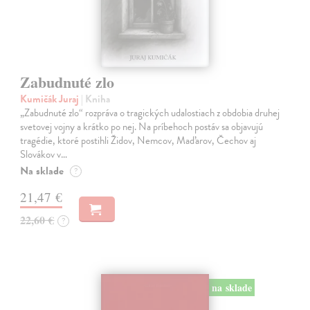
Zabudnuté zlo
Kumičák Juraj
| Kniha
„Zabudnuté zlo“ rozpráva o tragických udalostiach z obdobia druhej
svetovej vojny a krátko po nej. Na príbehoch postáv sa objavujú
tragédie, ktoré postihli Židov, Nemcov, Maďarov, Čechov aj
Slovákov v…
Na sklade
?
21,47 €
22,60 €
?
na sklade