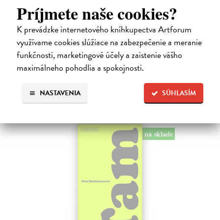
Príjmete naše cookies?
Kolotočárka
K prevádzke internetového kníhkupectva Artforum
Wernerová Jana
| Kniha
Tam, kde sa radosť zo slobodného pohybu a dobrodružstva prelína s
využívame cookies slúžiace na zabezpečenie a meranie
pocitom vyčlenenia. Tam, kde rastie starý gaštan a okolo neho sa krúti
funkčnosti, marketingové účely a zaistenie vášho
život dievčatka, ktoré od svojej starej mamy dostalo meno Zelinka.…
maximálneho pohodlia a spokojnosti.
Na sklade
?
15,21 €
NASTAVENIA
SÚHLASÍM
16,90 €
?
na sklade