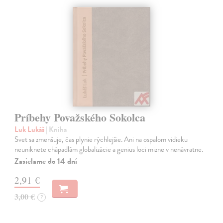
Príbehy Považského Sokolca
Luk Lukáš
| Kniha
Svet sa zmenšuje, čas plynie rýchlejšie. Ani na ospalom vidieku
neuniknete chápadlám globalizácie a genius loci mizne v nenávratne.
Zasielame do 14 dní
2,91 €
3,00 €
?