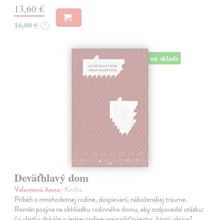
13,60 €
16,00 €
?
na sklade
Deväťhlavý dom
Valentová Anna
| Kniha
Príbeh o mnohodetnej rodine, dospievaní, náboženskej traume.
Román pozýva na obhliadku rodinného domu, aby zodpovedal otázku:
čo všetko dokáže o jednej rodine prezradiť priestor, ktorý obýva?