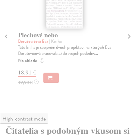
Plechové nebo
A
Borušovičová Eva
| Kniha
Hu
Táto kniha je spojením dvoch projektov, na ktorých Eva
Nov
Borušovičová pracovala až do svojich posledný...
naz
Na sklade
Na
?
18,91 €
17
19,90 €
19
?
High-contrast mode
Čitatelia s podobným vkusom si