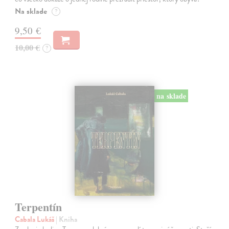
Na sklade
?
9,50 €
10,00 €
?
na sklade
Terpentín
Cabala Lukáš
| Kniha