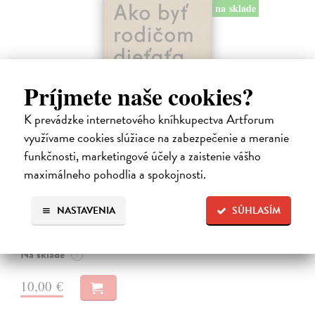
na sklade
Príjmete naše cookies?
K prevádzke internetového kníhkupectva Artforum
využívame cookies slúžiace na zabezpečenie a meranie
funkčnosti, marketingové účely a zaistenie vášho
Ako byť rodičom dieťaťa s FASD
maximálneho pohodlia a spokojnosti.
Brown Julia, Mather Mary
| Kniha
Jedna z mála kníh o poruchách fetálneho alkoholového spektra v
slovenskom jazyku. Kniha nielen jasne a zrozumiteľne popisuje
NASTAVENIA
SÚHLASÍM
problematiku FASD, ale ponúka aj konkrétne rady pri výchove detí s
touto diagnózou.…
Na sklade
?
10,00 €