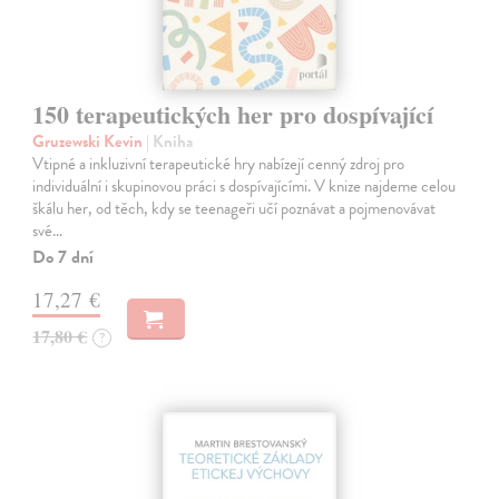
150 terapeutických her pro dospívající
Gruzewski Kevin
| Kniha
Vtipné a inkluzivní terapeutické hry nabízejí cenný zdroj pro
individuální i skupinovou práci s dospívajícími. V knize najdeme celou
škálu her, od těch, kdy se teenageři učí poznávat a pojmenovávat
své…
Do 7 dní
17,27 €
17,80 €
?