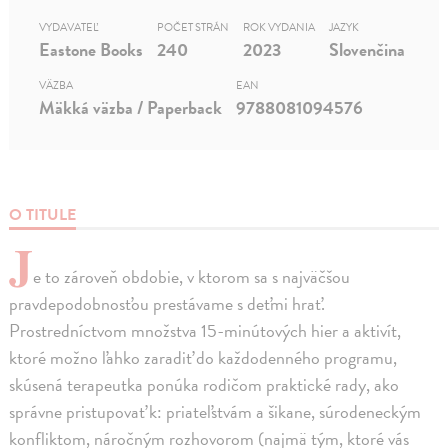
VYDAVATEĽ
POČET STRÁN
ROK VYDANIA
JAZYK
Eastone Books
240
2023
Slovenčina
VÄZBA
EAN
Mäkká väzba / Paperback
9788081094576
O TITULE
J
e to zároveň obdobie, v ktorom sa s najväčšou
pravdepodobnosťou prestávame s deťmi hrať.
Prostredníctvom množstva 15-minútových hier a aktivít,
ktoré možno ľahko zaradiť do každodenného programu,
skúsená terapeutka ponúka rodičom praktické rady, ako
správne pristupovať k: priateľstvám a šikane, súrodeneckým
konfliktom, náročným rozhovorom (najmä tým, ktoré vás