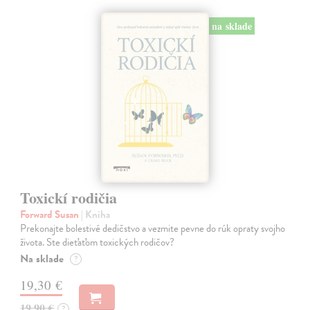
na sklade
Toxickí rodičia
Forward Susan
| Kniha
Prekonajte bolestivé dedičstvo a vezmite pevne do rúk opraty svojho
života. Ste dieťaťom toxických rodičov?
Na sklade
?
19,30 €
19,90 €
?