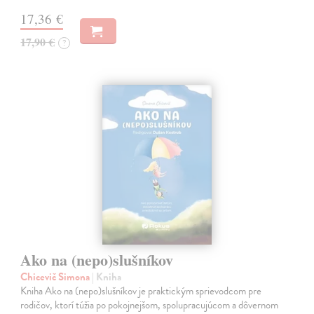
17,36 €
17,90 €
?
Ako na (nepo)slušníkov
Chicevič Simona
| Kniha
Kniha Ako na (nepo)slušníkov je praktickým sprievodcom pre
rodičov, ktorí túžia po pokojnejšom, spolupracujúcom a dôvernom