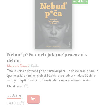
na sklade
Nebuď p*ča aneb jak (ne)pracovat s
dětmi
Morávek Tomáš
| Kniha
Toto je kniha o dětech žijících v ústavní péči – o dobré práci s nimi i o
špatné práci s nimi, o jejich příbězích, o rozhodnutích dospělých i o
možných lepších volbách. Čtenář zde nalezne anonymizované,…
Na sklade
?
13,68 €
14,10 €
?