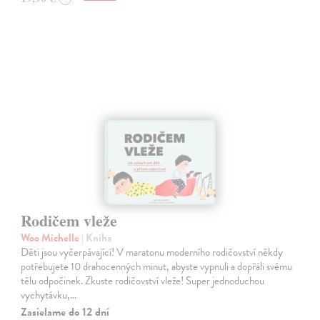
Rodičem vleže
Woo Michelle
| Kniha
Děti jsou vyčerpávající! V maratonu moderního rodičovství někdy
potřebujete 10 drahocenných minut, abyste vypnuli a dopřáli svému
tělu odpočinek. Zkuste rodičovství vleže! Super jednoduchou
vychytávku,…
Zasielame do 12 dní