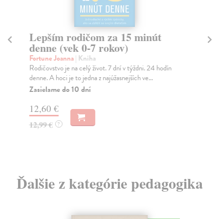
Lepším rodičom za 15 minút
L
denne (vek 0-7 rokov)
de
Fortune Joanna
| Kniha
Fo
Rodičovstvo je na celý život. 7 dní v týždni. 24 hodín
Vyc
denne. A hoci je to jedna z najúžasnejších ve...
fru
Zasielame do 10 dní
Za
12,60 €
14
12,99 €
14
?
Ďalšie z kategórie pedagogika