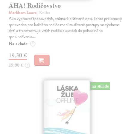
AHA! Rodičovstvo
Markham Laura
| Kniha
Ako vychovať zodpovedné, vnímavé a šťastné deti. Tento prelomový
sprievodca pre každého rodiča mení zaužívané postupy vo výchove
detí a transformuje vzťah rodiča a dieťaťa do pohodlného
spolunažívania.…
Na sklade
?
19,30 €
19,90 €
?
na sklade