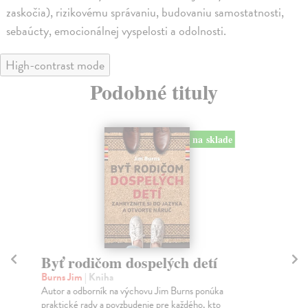
zaskočia), rizikovému správaniu, budovaniu samostatnosti,
sebaúcty, emocionálnej vyspelosti a odolnosti.
High-contrast mode
Podobné tituly
na sklade
Byť rodičom dospelých detí
O
Burns Jim
| Kniha
Ke
Autor a odborník na výchovu Jim Burns ponúka
„Mo
praktické rady a povzbudenie pre každého, kto
por