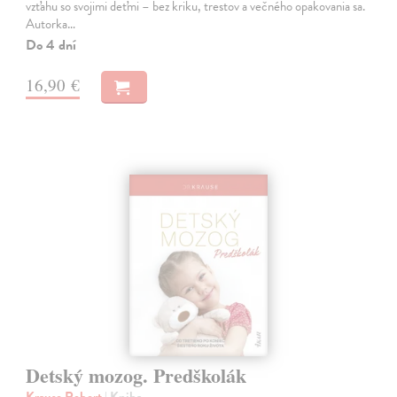
vzťahu so svojimi deťmi – bez kriku, trestov a večného opakovania sa.
Autorka…
Do 4 dní
16,90 €
Detský mozog. Predškolák
Krause Robert
| Kniha