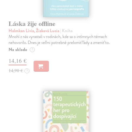
Láska žije offline
Halmkan Lívia, Žiaková Lucia
| Kniha
Mnohí z nás vyrastali v rodinách, kde sa o intímnych témach
nehovorilo. Dnes je veľmi potrebné prelomiť ľady a zmeniť to.
Na sklade
?
14,16 €
14,90 €
?