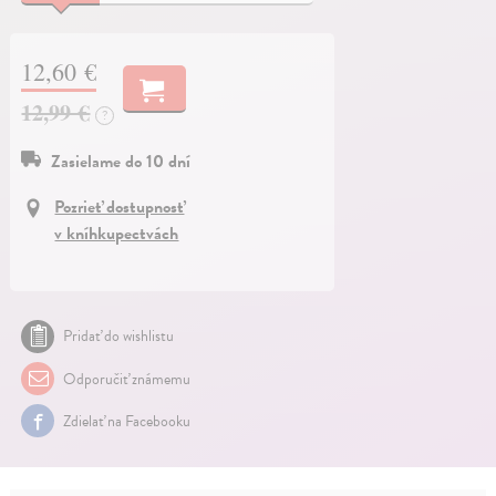
12,60 €
12,99 €
?
Zasielame do 10 dní
Pozrieť dostupnosť
v kníhkupectvách
Pridať do wishlistu
Odporučiť známemu
Zdielať na Facebooku