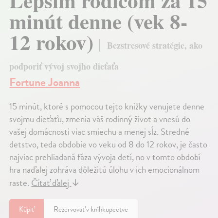
Lepším rodičom za 15
minút denne (vek 8-
12 rokov)
Bezstresové stratégie, ako
podporiť vývoj svojho dieťaťa
Fortune Joanna
15 minút, ktoré s pomocou tejto knižky venujete denne
svojmu dieťaťu, zmenia váš rodinný život a vnesú do
vašej domácnosti viac smiechu a menej sĺz. Stredné
detstvo, teda obdobie vo veku od 8 do 12 rokov, je často
najviac prehliadaná fáza vývoja detí, no v tomto období
hra naďalej zohráva dôležitú úlohu v ich emocionálnom
raste.
Čítať ďalej
↓
Kúpiť
Rezervovať v kníhkupectve