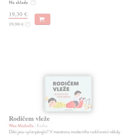
Na sklade
?
19,30 €
19,90 €
?
Rodičem vleže
Woo Michelle
| Kniha
Děti jsou vyčerpávající! V maratonu moderního rodičovství někdy