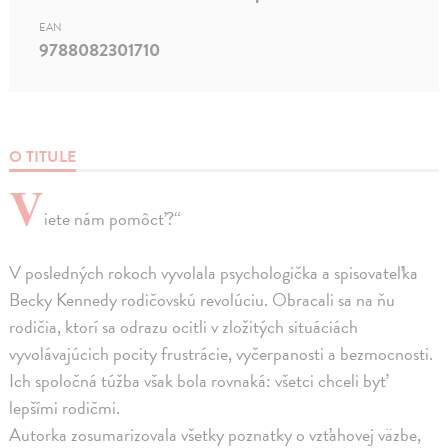
EAN
9788082301710
O TITULE
V
iete nám pomôcť?“
V posledných rokoch vyvolala psychologička a spisovateľka
Becky Kennedy rodičovskú revolúciu. Obracali sa na ňu
rodičia, ktorí sa odrazu ocitli v zložitých situáciách
vyvolávajúcich pocity frustrácie, vyčerpanosti a bezmocnosti.
Ich spoločná túžba však bola rovnaká: všetci chceli byť
lepšími rodičmi.
Autorka zosumarizovala všetky poznatky o vzťahovej väzbe,