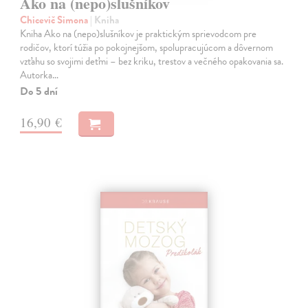
Ako na (nepo)slušníkov
Chicevič Simona
| Kniha
Kniha Ako na (nepo)slušníkov je praktickým sprievodcom pre
rodičov, ktorí túžia po pokojnejšom, spolupracujúcom a dôvernom
vzťahu so svojimi deťmi – bez kriku, trestov a večného opakovania sa.
Autorka…
Do 5 dní
16,90 €