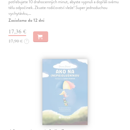
potřebujete 10 drahocenných minut, abyste vypnuli a dopřáli svému
tělu odpočinek. Zkuste rodičovství vleže! Super jednoduchou
vychytávku,…
Zasielame do 12 dní
17,36 €
17,90 €
?