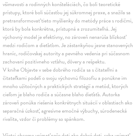
všímavosti a rodinných konšteláciách, čo boli teoretické
prístupy, ktoré boli súčasťou jej súkromnej praxe, a snažila sa
pretransformovať tieto myšlienky do metódy práce s rodičmi,
ktorá by bola konkrétna, prístupná a zrozumiteľná. Jej
výchovný model je efektívny, no zároveň nenarúša blízkosť
medzi rodičom a dieťaťom. Je zástankyňou jasne stanovených
hraníc, rodičovskej autority a pevného vedenia pri súčasnom
zachovaní pozitívneho vzťahu, dôvery a rešpektu.
V knihe Objavte v sebe dobrého rodiča sa s čitateľmi a
čitateľkami podelí o svoju výchovnú filozofiu a ponúkne im
mnoho užitočných a praktických stratégií a metód, ktorých
cieľom je blaho rodiča a súčasne blaho dieťaťa. Autorka
zároveň ponúka riešenia konkrétnych situácií v oblastiach ako
separačná úzkosť, agresívne emočné výbuchy, súrodenecká
rivalita, vzdor či problémy so spánkom.
Všetci chceme vnímať naše deti ako dobré deti, seba vnímať