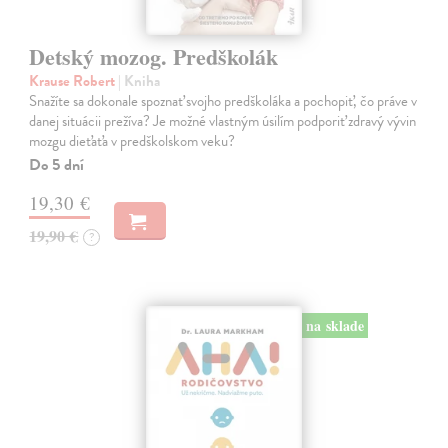
Detský mozog. Predškolák
Krause Robert
| Kniha
Snažíte sa dokonale spoznať svojho predškoláka a pochopiť, čo práve v
danej situácii prežíva? Je možné vlastným úsilím podporiť zdravý vývin
mozgu dieťaťa v predškolskom veku?
Do 5 dní
19,30 €
19,90 €
?
na sklade