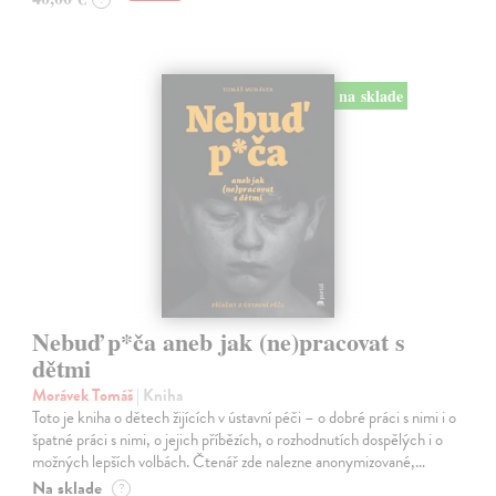
na sklade
Nebuď p*ča aneb jak (ne)pracovat s
dětmi
Morávek Tomáš
| Kniha
Toto je kniha o dětech žijících v ústavní péči – o dobré práci s nimi i o
špatné práci s nimi, o jejich příbězích, o rozhodnutích dospělých i o
možných lepších volbách. Čtenář zde nalezne anonymizované,…
Na sklade
?