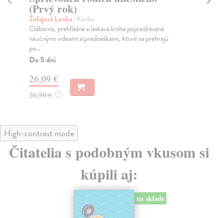
(Prvý rok)
Fo
Pre
Žofajová Lenka
| Kniha
opr
Odborná, prehľadná a láskavá kniha popretkávaná
náučnými videami a prednáškami, ktoré sa prehrajú
Na
po...
19
Do 5 dní
19
26,09 €
26,90 €
?
High-contrast mode
Čitatelia s podobným vkusom si
kúpili aj:
na sklade