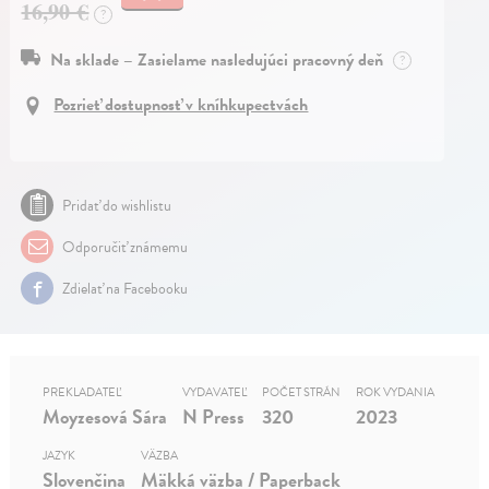
16,90 €
?
Na sklade – Zasielame nasledujúci pracovný deň
?
Pozrieť dostupnosť v kníhkupectvách
Pridať do wishlistu
Odporučiť známemu
Zdielať na Facebooku
PREKLADATEĽ
VYDAVATEĽ
POČET STRÁN
ROK VYDANIA
Moyzesová Sára
N Press
320
2023
JAZYK
VÄZBA
Slovenčina
Mäkká väzba / Paperback