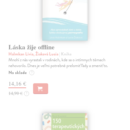
Láska žije offline
Halmkan Lívia, Žiaková Lucia
| Kniha
Mnohí z nás vyrastali v rodinách, kde sa o intímnych témach
nehovorilo. Dnes je veľmi potrebné prelomiť ľady a zmeniť to.
Na sklade
?
14,16 €
14,90 €
?