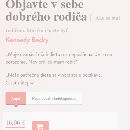
Objavte v sebe
dobrého rodiča
Ako sa stať
rodičom, ktorým chcete byť
Kennedy Becky
„Moje dvanásťročné dieťa ma neposlúcha! Je to na
porazenie. Neviem, čo mám robiť.“
„Naše päťročné dieťa sa v noci stále pocikáva.
Čítať ďalej
↓
Kúpiť
Rezervovať v kníhkupectve
16,06 €