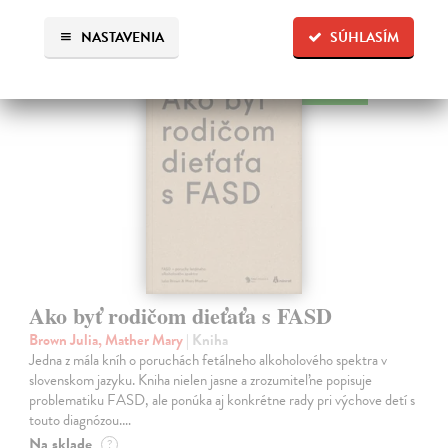
Ďalšie z kategórie pedagogika
NASTAVENIA
SÚHLASÍM
na sklade
Ako byť rodičom dieťaťa s FASD
Brown Julia, Mather Mary
| Kniha
Jedna z mála kníh o poruchách fetálneho alkoholového spektra v
slovenskom jazyku. Kniha nielen jasne a zrozumiteľne popisuje
problematiku FASD, ale ponúka aj konkrétne rady pri výchove detí s
touto diagnózou.…
Na sklade
?