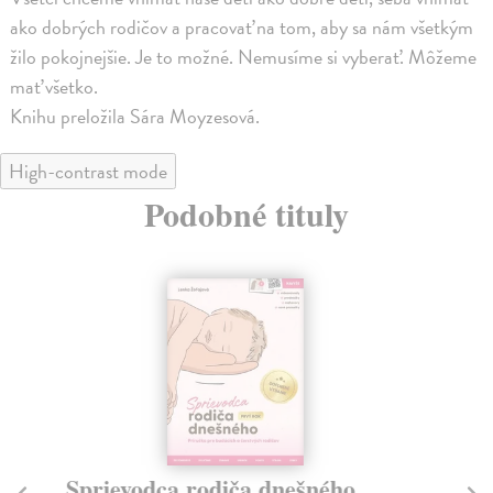
ako dobrých rodičov a pracovať na tom, aby sa nám všetkým
žilo pokojnejšie. Je to možné. Nemusíme si vyberať. Môžeme
mať všetko.
Knihu preložila Sára Moyzesová.
High-contrast mode
Podobné tituly
Sprievodca rodiča dnešného
To