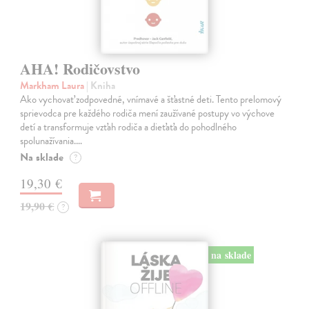
AHA! Rodičovstvo
Markham Laura
| Kniha
Ako vychovať zodpovedné, vnímavé a šťastné deti. Tento prelomový
sprievodca pre každého rodiča mení zaužívané postupy vo výchove
detí a transformuje vzťah rodiča a dieťaťa do pohodlného
spolunažívania.…
Na sklade
?
19,30 €
19,90 €
?
na sklade