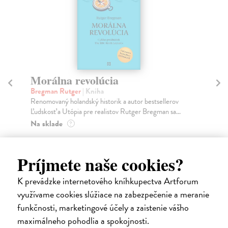
Morálna revolúcia
Od
Bregman Rutger
| Kniha
Mit
Renomovaný holandský historik a autor bestsellerov
Pro
Ľudskosť a Utópia pre realistov Rutger Bregman sa...
kon
Na sklade
Na
?
10,36 €
17
Príjmete naše cookies?
10,90 €
17
?
K prevádzke internetového kníhkupectva Artforum
využívame cookies slúžiace na zabezpečenie a meranie
funkčnosti, marketingové účely a zaistenie vášho
maximálneho pohodlia a spokojnosti.