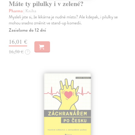
Máte ty pilulky i v zelené?
Pharma
| Kniha
Mysleli jste si, že lékárna je nudné místo? Ale kdepak, i pilulky se
mohou snadno změnit ve stand-up komedii.
Zasielame do 12 dní
16,01 €
16,50 €
?