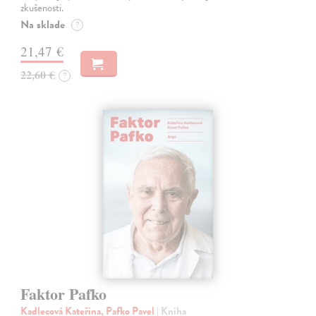
zkušenosti.
Na sklade
?
21,47 €
22,60 €
?
Faktor Pafko
Kadlecová Kateřina, Pafko Pavel
| Kniha