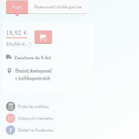
Kúpiť
Rezervovať v kníhkupectve
18,92 €
19,50 €
?
Zasielame do 5 dní
Pozrieť dostupnosť
v kníhkupectvách
Pridať do wishlistu
Odporučiť známemu
Zdielať na Facebooku