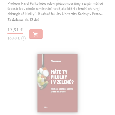
Profesor Pavel Pafko letos oslavil pětaosmdesátiny a za pár měsíců
šedesát let v témže zaměstnání, totiž jako břišní a hrudní chirurg III.
chirurgické kliniky 1. lékařské fakulty Univerzity Karlovy v Praze.…
Zasielame do 12 dní
15,91 €
16,40 €
?