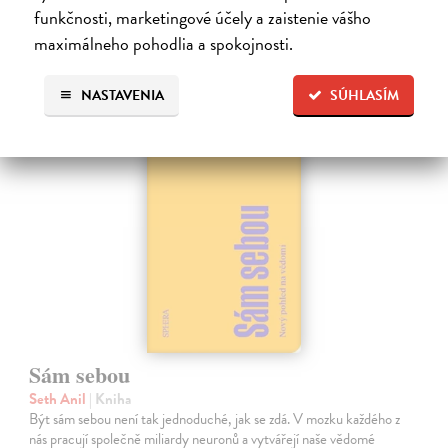
funkčnosti, marketingové účely a zaistenie vášho
maximálneho pohodlia a spokojnosti.
Ďalšie z kategórie medicína
NASTAVENIA
SÚHLASÍM
na sklade
Sám sebou
Seth Anil
| Kniha
Být sám sebou není tak jednoduché, jak se zdá. V mozku každého z
nás pracují společně miliardy neuronů a vytvářejí naše vědomé