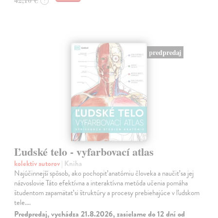
?
predpredaj
Ľudské telo - vyfarbovací atlas
kolektív autorov
| Kniha
Najúčinnejší spôsob, ako pochopiť anatómiu človeka a naučiť sa jej
názvoslovie Táto efektívna a interaktívna metóda učenia pomáha
študentom zapamätať si štruktúry a procesy prebiehajúce v ľudskom
tele.…
Predpredaj, vychádza 21.8.2026, zasielame do 12 dní od