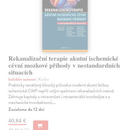
Rekanalizační terapie akutní ischemické
cévní mozkové příhody v nestandardních
situacích
kolektív autorov
| Kniha
Prakticky zaměřený klinický průvodce moderní akutní léčbou
ischemické CMP napříč celým spektrem rekanalizačních metod.
Zahrnuje kapitoly o intravenózní i intraarteriální trombolýze a o
mechanické trombektomii,…
Zasielame do 12 dní
40,84 €
42,10 €