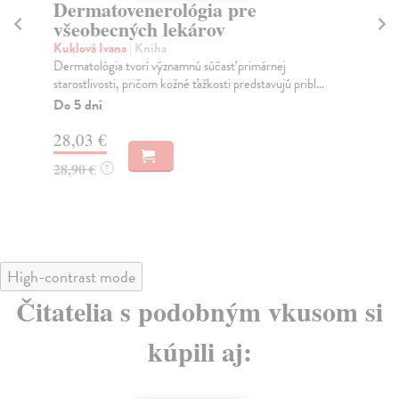
Dermatovenerológia pre
E
všeobecných lekárov
p
Kuklová Ivana
| Kniha
Ora
Dermatológia tvorí významnú súčasť primárnej
Cie
starostlivosti, pričom kožné ťažkosti predstavujú pribl...
dia
pro
Do 5 dní
Do
28,03 €
28
28,90 €
?
28
High-contrast mode
Čitatelia s podobným vkusom si
kúpili aj: