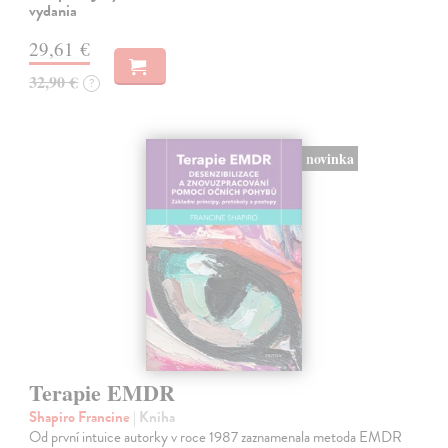
vydania
29,61 €
32,90 €
?
novinka
Terapie EMDR
Shapiro Francine
| Kniha
Od první intuice autorky v roce 1987 zaznamenala metoda EMDR