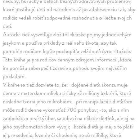
nádchy, horúčky a ďalších bežných zdravotných problémov,
ktoré postihujú deti od narodenia až po adolescenciu tak, aby
rodičia vedeli robiť zodpovedné rozhodnutia o liečbe svojich
detí.
Autorka tiež vysvetľuje zložité lekárske pojmy jednoduchým
jazykom a používa príklady z reálneho života, aby tak
pomohla rodičom lepšie pochopiť a zvládnuť rôzne situácie.
Táto kniha je pre rodičov cenným zdrojom informácií, ktoré
im pomôžu zabezpečiť zdravie a pohodu svojim najväčším
pokladom.
V knihe sa tiež dozviete to, že: -dojčené dieťa skonzumuje
denne v materskom mlieku tisícky až milióny baktérií, ktoré
následne tvoria jeho mikrobióm; -pri manipulácii s dieťaťom
môže rodič denne vykonať až 700 pohybov; -to, ako s ním
zaobchádza prvé týždne, sa odrazí na nálade dieťaťa, ale aj na
jeho psychomotorickom vývoji; -každé dieťa je iné, a to platí
aj pre sedenie, lozenie či chodenie, no sú míľniky, ktoré