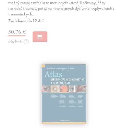
značný rozvoj a zařadila se mezi nejefektivnější přístupy léčby
následků traumat, potažmo mnoha jiných dysfunkcí vyplývajících z
traumatických…
Zasielame do 12 dní
50,76 €
56,40 €
?