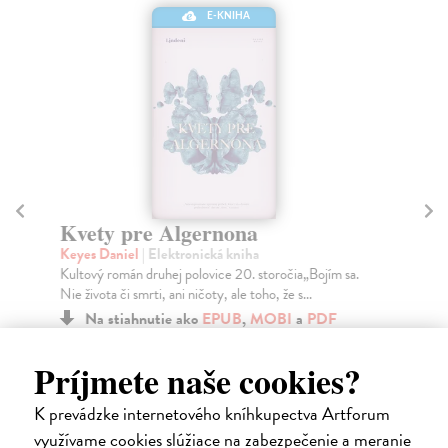
E-KNIHA
Pe
Šag
Kvety pre Algernona
Tre
Keyes Daniel
| Elektronická kniha
smu
Kultový román druhej polovice 20. storočia„Bojím sa.
Do
Nie života či smrti, ani ničoty, ale toho, že s...
18
Na stiahnutie ako
EPUB
,
MOBI
a
PDF
19
11,90 €
Príjmete naše cookies?
K prevádzke internetového kníhkupectva Artforum
využívame cookies slúžiace na zabezpečenie a meranie