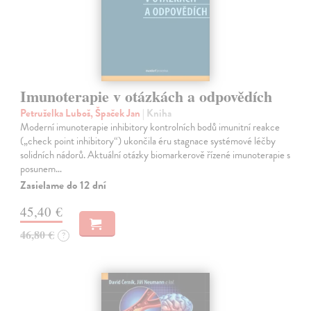
Imunoterapie v otázkách a odpovědích
Petruželka Luboš, Špaček Jan
| Kniha
Moderní imunoterapie inhibitory kontrolních bodů imunitní reakce
(„check point inhibitory“) ukončila éru stagnace systémové léčby
solidních nádorů. Aktuální otázky biomarkerově řízené imunoterapie s
posunem…
Zasielame do 12 dní
45,40 €
46,80 €
?