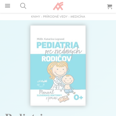
KNIHY
-
PRÍRODNÉ VEDY
-
MEDICÍNA