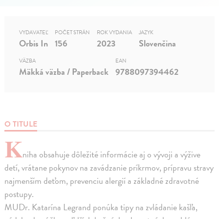
VYDAVATEĽ
POČET STRÁN
ROK VYDANIA
JAZYK
Orbis In
156
2023
Slovenčina
VÄZBA
EAN
Mäkká väzba / Paperback
9788097394462
O TITULE
K
niha obsahuje dôležité informácie aj o vývoji a výžive
detí, vrátane pokynov na zavádzanie príkrmov, prípravu stravy
najmenším deťom, prevenciu alergií a základné zdravotné
postupy.
MUDr. Katarína Legrand ponúka tipy na zvládanie kašľa,