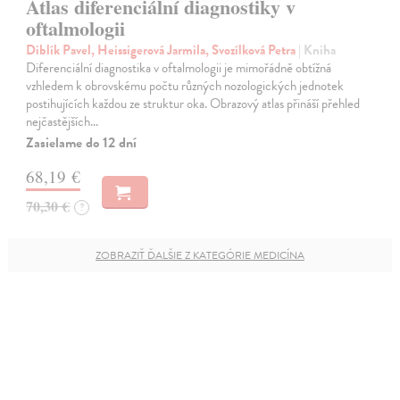
Atlas diferenciální diagnostiky v
oftalmologii
Diblík Pavel, Heissigerová Jarmila, Svozílková Petra
| Kniha
Diferenciální diagnostika v oftalmologii je mimořádně obtížná
vzhledem k obrovskému počtu různých nozologických jednotek
postihujících každou ze struktur oka. Obrazový atlas přináší přehled
nejčastějších…
Zasielame do 12 dní
68,19 €
70,30 €
?
ZOBRAZIŤ ĎALŠIE Z KATEGÓRIE MEDICÍNA