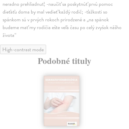
neradno prehliadnuť; -naučiť sa poskytnúť prvú pomoc
dieťaťu doma by mal vedieť každý rodič; -ťažkosti so
spánkom sú v prvých rokoch prirodzené a „na spánok
budeme mať my rodičia ešte veľa času po celý zvyšok nášho
života“
High-contrast mode
Podobné tituly