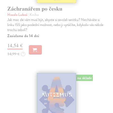
Záchranářem po česku
Hacala Luboš
| Kniha
Jak moc zle vám musí být, abyste si zavolali sanitku? Necháváte si
linku 155 jako poslední možnost, nebo ji vytáčíte, kdykoliv vás někde
trochu zabolí?
Zasielame do 14 dní
14,54 €
14,99 €
?
na sklade