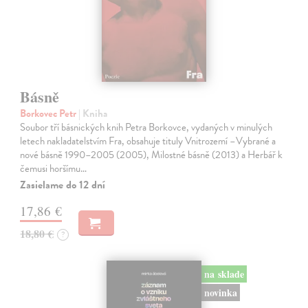
Básně
Borkovec Petr
| Kniha
Soubor tří básnických knih Petra Borkovce, vydaných v minulých
letech nakladatelstvím Fra, obsahuje tituly Vnitrozemí –Vybrané a
nové básně 1990–2005 (2005), Milostné básně (2013) a Herbář k
čemusi horšímu…
Zasielame do 12 dní
17,86 €
18,80 €
?
na sklade
novinka