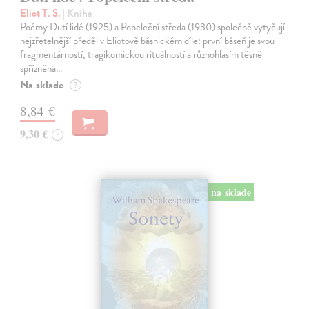
Eliot T. S.
| Kniha
Poémy Dutí lidé (1925) a Popeleční středa (1930) společně vytyčují
nejzřetelnější předěl v Eliotově básnickém díle: první báseň je svou
fragmentárností, tragikomickou rituálností a různohlasím těsně
spřízněna…
Na sklade
?
8,84 €
9,30 €
?
na sklade