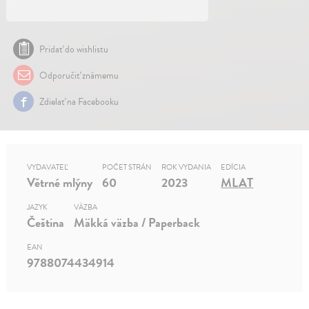
Pridať do wishlistu
Odporučiť známemu
Zdielať na Facebooku
VYDAVATEĽ
POČET STRÁN
ROK VYDANIA
EDÍCIA
Větrné mlýny
60
2023
MLAT
JAZYK
VÄZBA
Čeština
Mäkká väzba / Paperback
EAN
9788074434914