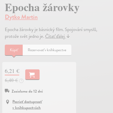
Epocha žárovky
Dytko Martin
Epocha žárovky je básnický film. Spojování smyslů,
protože svět jedno je.
Čítať ďalej
↓
Kúpiť
Rezervovať v kníhkupectve
6,21 €
6,40 €
?
Zasielame do 12 dní
Pozrieť dostupnosť
v kníhkupectvách