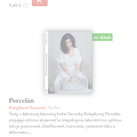
9,45 €
?
na sklade
Porcelán
Kolejáková Veronika
| Kniha
Texty v debutovej básnickej knihe Veroniky Kolejákovej Porcelán
prepájajú intímnu skúsenosť so znepokojivou laboratórnou optikou:
telo je pozorované, klasifikované, tvarované, vystavené tlaku a
deformácii,…