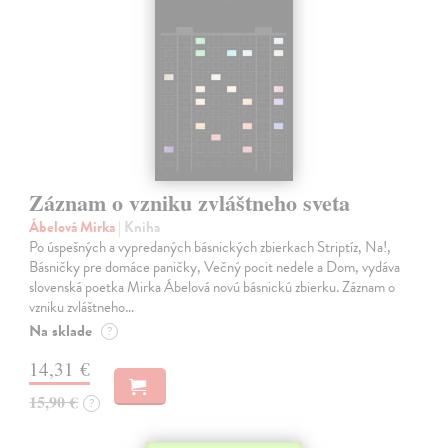
Záznam o vzniku zvláštneho sveta
Ábelová Mirka
| Kniha
Po úspešných a vypredaných básnických zbierkach Striptíz, Na!,
Básničky pre domáce paničky, Večný pocit nedele a Dom, vydáva
slovenská poetka Mirka Ábelová novú básnickú zbierku. Záznam o
vzniku zvláštneho…
Na sklade
?
14,31 €
15,90 €
?