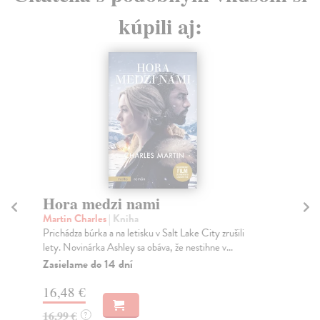
kúpili aj:
Hora medzi nami
L
h
Martin Charles
| Kniha
Prichádza búrka a na letisku v Salt Lake City zrušili
Úb
lety. Novinárka Ashley sa obáva, že nestihne v...
Jak
ne
Zasielame do 14 dní
Za
16,48 €
10
16,99 €
?