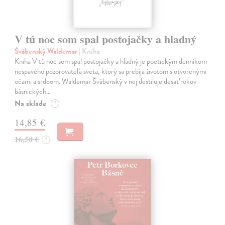
V tú noc som spal postojačky a hladný
Švábenský Waldemar
| Kniha
Kniha V tú noc som spal postojačky a hladný je poetickým denníkom
nespavého pozorovateľa sveta, ktorý sa prebíja životom s otvorenými
očami a srdcom. Waldemar Švábenský v nej destiluje desať rokov
básnických…
Na sklade
?
14,85 €
16,50 €
?