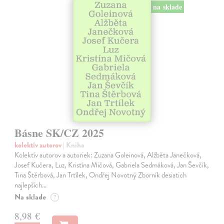
na sklade
Básne SK/CZ 2025
kolektív autorov
| Kniha
Kolektív autorov a autoriek: Zuzana Goleinová, Alžběta Janečková,
Josef Kučera, Luz, Kristína Mičová, Gabriela Sedmáková, Jan Ševčík,
Tina Štěrbová, Jan Trtílek, Ondřej Novotný Zborník desiatich
najlepších…
Na sklade
?
8,98 €