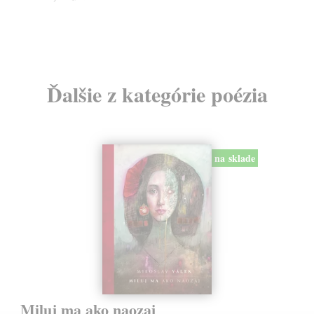
10
Ďalšie z kategórie poézia
na sklade
Miluj ma ako naozaj