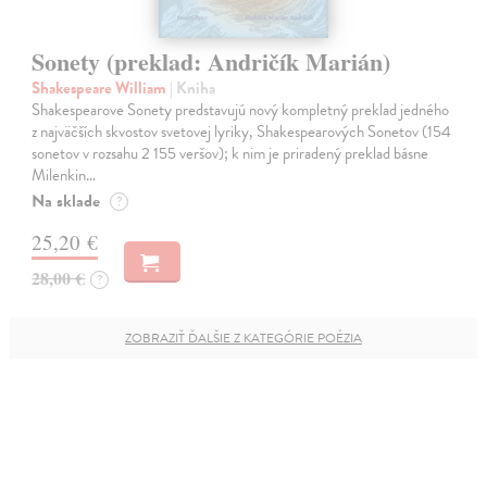
Sonety (preklad: Andričík Marián)
Shakespeare William
| Kniha
Shakespearove Sonety predstavujú nový kompletný preklad jedného
z najväčších skvostov svetovej lyriky, Shakespearových Sonetov (154
sonetov v rozsahu 2 155 veršov); k nim je priradený preklad básne
Milenkin…
Na sklade
?
25,20 €
28,00 €
?
ZOBRAZIŤ ĎALŠIE Z KATEGÓRIE POÉZIA