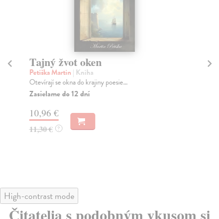
Tajný žvot oken
P
Petiška Martin
| Kniha
Re
Otevírají se okna do krajiny poesie…
Zbi
Zasielame do 12 dní
Za
10,96 €
6,
11,30 €
7,
?
High-contrast mode
Čitatelia s podobným vkusom si