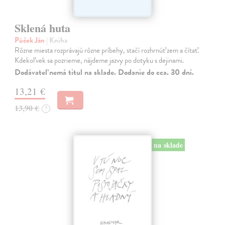
Sklená huta
Púček Ján
| Kniha
Rôzne miesta rozprávajú rôzne príbehy, stačí rozhrnúť zem a čítať.
Kdekoľvek sa pozrieme, nájdeme jazvy po dotyku s dejinami.
Dodávateľ nemá titul na sklade. Dodanie do cca. 30 dní.
13,21 €
13,90 €
?
na sklade