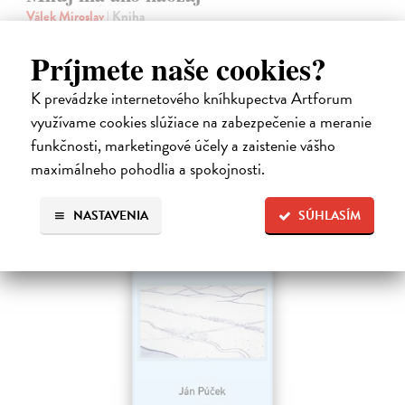
Válek Miroslav
| Kniha
HRANICA MEDZI NÁDEJOU A SEBAKLAMOM
SLOVENSKÉHO KLASIKA. Nemýlia sa tí, ktorí v básnikovi
Príjmete naše cookies?
Miroslavovi Válkovi (1927 – 1991) vidia deziluzívneho analytika
ľudskej situácie.
K prevádzke internetového kníhkupectva Artforum
Na sklade
?
využívame cookies slúžiace na zabezpečenie a meranie
33,85 €
funkčnosti, marketingové účely a zaistenie vášho
maximálneho pohodlia a spokojnosti.
34,90 €
?
NASTAVENIA
SÚHLASÍM