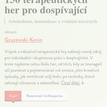
her pro dospívající
Sebehodnota, komunikace a zvládání náročných
situací
Gruzewski Kevin
Vtipné a inkluzivní terapeutické hry nabízejí cenný zdroj
pro individuální i skupinovou práci s dospívajícími. V
knize najdeme celou škálu her, od těch, kdy se teenageři
učí poznávat a pojmenovávat své emoce, přes kreativní
způsoby, jak ventilovat svůj hněv, po techniky, které
zahrnují všímavost a sebereflexi.
Čítať ďalej
↓
Kúpiť
Rezervovať v kníhkupectve