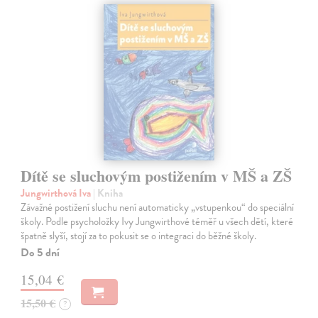
Dítě se sluchovým postižením v MŠ a ZŠ
Jungwirthová Iva
| Kniha
Závažné postižení sluchu není automaticky „vstupenkou“ do speciální
školy. Podle psycholožky Ivy Jungwirthové téměř u všech dětí, které
špatně slyší, stojí za to pokusit se o integraci do běžné školy.
Do 5 dní
15,04 €
15,50 €
?