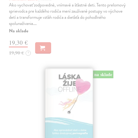
Ako vychovať zodpovedné, vnímavé a šťastné deti. Tento prelomový
sprievodca pre každého rodiča mení zaužívané postupy vo výchove
detí a transformuje vzťah rodiča a dieťaťa do pohodlného
spolunažívania.…
Na sklade
19,30 €
19,90 €
?
na sklade