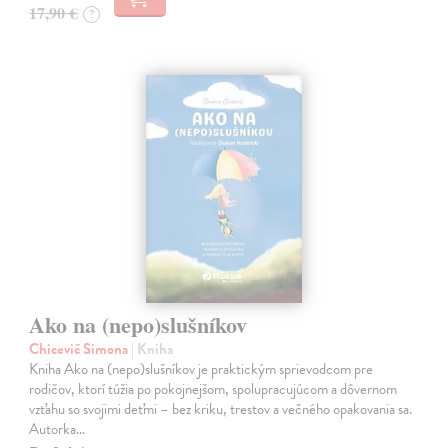
17,90 €
?
Ako na (nepo)slušníkov
Chicevič Simona
| Kniha
Kniha Ako na (nepo)slušníkov je praktickým sprievodcom pre
rodičov, ktorí túžia po pokojnejšom, spolupracujúcom a dôvernom
vzťahu so svojimi deťmi – bez kriku, trestov a večného opakovania sa.
Autorka…