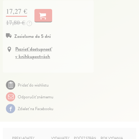
17,27 €
17,80 €
?
Zasielame do 5 dní
Pozrieť dostupnosť
v kníhkupectvách
Pridať do wishlistu
Odporučiť známemu
Zdielať na Facebooku
PREKLADATEĽ
VYDAVATEĽ
POČET STRÁN
ROK VYDANIA