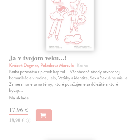
Ja v tvojom veku...!
Krišová Dagmar, Poláčková Marcela
| Kniha
Kniha pozostáva z piatich kapitol – Všeobecné zásady otvorenej
komunikácie v rodine, Telo, Vzťahy a identita, Sex a Sexuálne násilie.
Zamerali sme sa na témy, ktoré považujeme za dôležité a ktoré
bývajú…
Na sklade
17,96 €
18,90 €
?