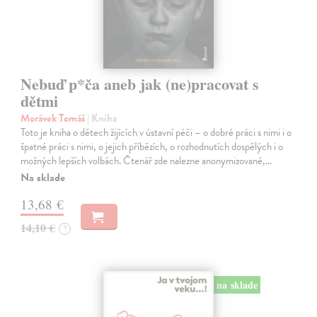
Nebuď p*ča aneb jak (ne)pracovat s
dětmi
Morávek Tomáš
| Kniha
Toto je kniha o dětech žijících v ústavní péči – o dobré práci s nimi i o
špatné práci s nimi, o jejich příbězích, o rozhodnutích dospělých i o
možných lepších volbách. Čtenář zde nalezne anonymizované,…
Na sklade
13,68 €
14,10 €
?
na sklade