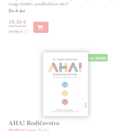
mozgu dieťaťa v predškolskom veku?
Do 4 dní
19,30 €
19,90 €
?
na sklade
AHA! Rodičovstvo
Markham Laura
| Kniha