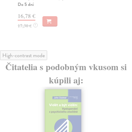
15,91 €
19
16,40 €
20
?
High-contrast mode
Čitatelia s podobným vkusom si
kúpili aj:
na sklade