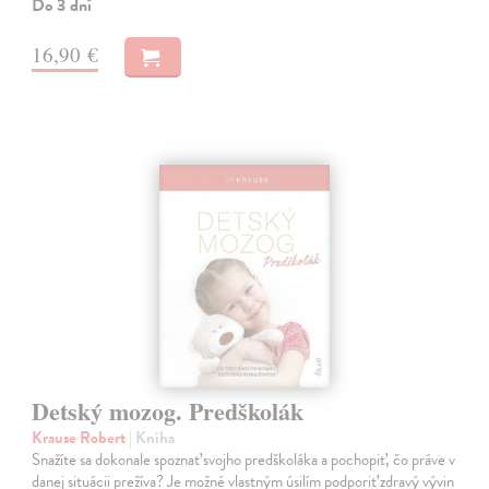
Do 3 dní
16,90 €
Detský mozog. Predškolák
Krause Robert
| Kniha
Snažíte sa dokonale spoznať svojho predškoláka a pochopiť, čo práve v
danej situácii prežíva? Je možné vlastným úsilím podporiť zdravý vývin