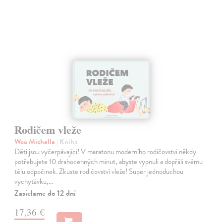
Rodičem vleže
Woo Michelle
| Kniha
Děti jsou vyčerpávající! V maratonu moderního rodičovství někdy
potřebujete 10 drahocenných minut, abyste vypnuli a dopřáli svému
tělu odpočinek. Zkuste rodičovství vleže! Super jednoduchou
vychytávku,…
Zasielame do 12 dní
17,36 €