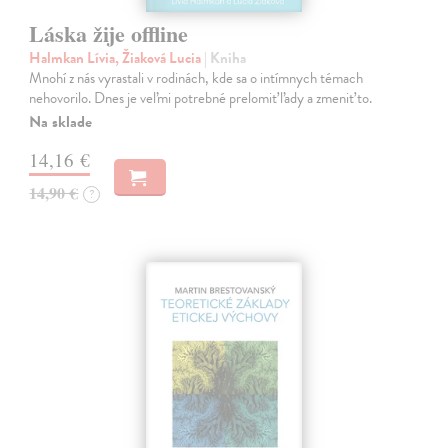
Láska žije offline
Halmkan Lívia, Žiaková Lucia
| Kniha
Mnohí z nás vyrastali v rodinách, kde sa o intímnych témach
nehovorilo. Dnes je veľmi potrebné prelomiť ľady a zmeniť to.
Na sklade
14,16 €
14,90 €
?