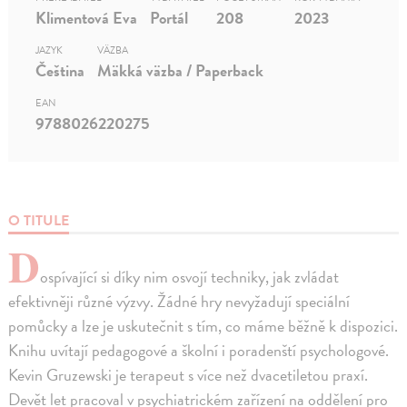
Klimentová Eva
Portál
208
2023
JAZYK
VÄZBA
Čeština
Mäkká väzba / Paperback
EAN
9788026220275
O TITULE
D
ospívající si díky nim osvojí techniky, jak zvládat
efektivněji různé výzvy. Žádné hry nevyžadují speciální
pomůcky a lze je uskutečnit s tím, co máme běžně k dispozici.
Knihu uvítají pedagogové a školní i poradenští psychologové.
Kevin Gruzewski je terapeut s více než dvacetiletou praxí.
Devět let pracoval v psychiatrickém zařízení na oddělení pro