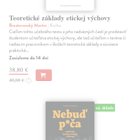
Teoretické základy etickej výchovy
Brestovanský Martin
| Kniha
Cieľom tohto učebného textu a jeho nadväzných častí je predstaviť
študentom učiteľstva etickej výchovy, ale tiež učiteľom v teréne či
riadiacim pracovníkom v školách teoretické základy a súvisiace
praktické…
Zasielame do 14 dní
38,80 €
40,00 €
?
na sklade