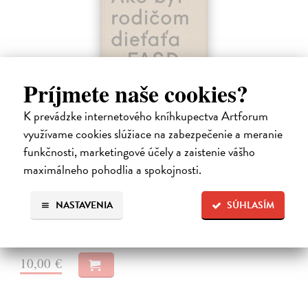
Príjmete naše cookies?
K prevádzke internetového kníhkupectva Artforum
využívame cookies slúžiace na zabezpečenie a meranie
Ako byť rodičom dieťaťa s FASD
funkčnosti, marketingové účely a zaistenie vášho
Brown Julia, Mather Mary
| Kniha
maximálneho pohodlia a spokojnosti.
Jedna z mála kníh o poruchách fetálneho alkoholového spektra v
slovenskom jazyku. Kniha nielen jasne a zrozumiteľne popisuje
problematiku FASD, ale ponúka aj konkrétne rady pri výchove detí s
NASTAVENIA
SÚHLASÍM
touto diagnózou.…
Na sklade
10,00 €