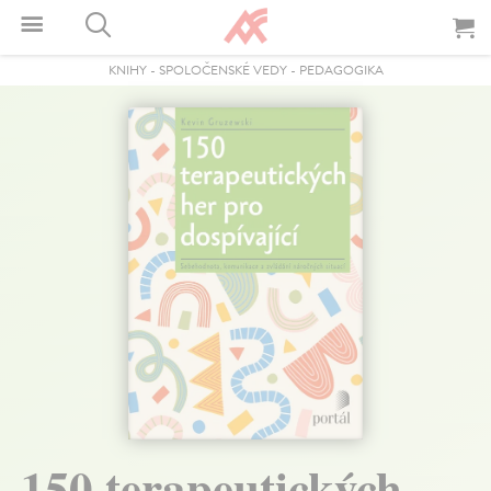
KNIHY
-
SPOLOČENSKÉ VEDY
-
PEDAGOGIKA
150 terapeutických