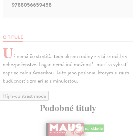
9788056659458
O TITULE
U
ž nemá čo stratiť... teda okrem rodiny - a tá sa ocitla v
nebezpečenstve. Logan nemá inú možnosť - musí sa vybrať
naprieč celou Amerikou. Je to jeho poslanie, ktorým si zaistí
budúcnosť a zmieri sa s minulosťou.
High-contrast mode
Podobné tituly
na sklade