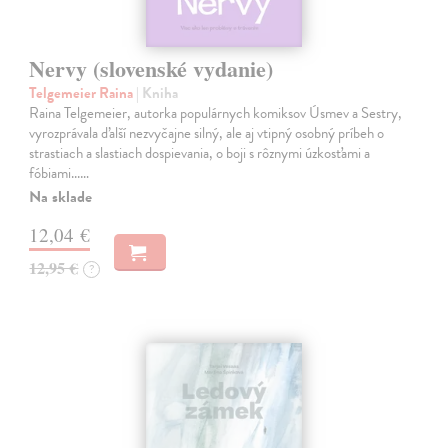
Nervy (slovenské vydanie)
Telgemeier Raina
| Kniha
Raina Telgemeier, autorka populárnych komiksov Úsmev a Sestry,
vyrozprávala ďalší nezvyčajne silný, ale aj vtipný osobný príbeh o
strastiach a slastiach dospievania, o boji s rôznymi úzkosťami a
fóbiami...…
Na sklade
12,04 €
12,95 €
?