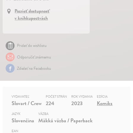
Pozrieť dostupnosť
v kníhkupectvách
Pridať do wishlistu
Odporučiť známemu
Zdielať na Facebooku
VYDAVATEĽ
POČET STRÁN
ROK VYDANIA
EDÍCIA
Slovart / Crew
224
2023
Komiks
JAZYK
VÄZBA
Slovenčina
Mäkká väzba / Paperback
EAN