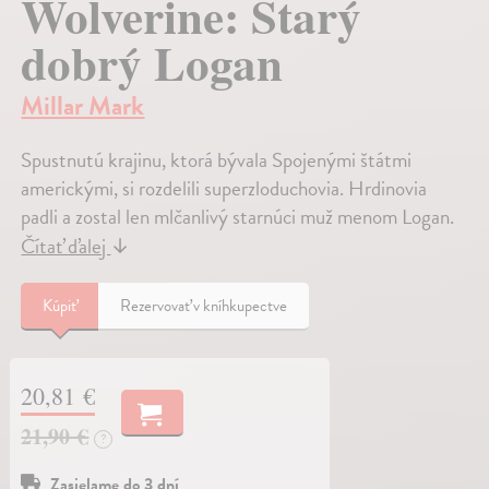
Wolverine: Starý
dobrý Logan
Millar Mark
Spustnutú krajinu, ktorá bývala Spojenými štátmi
americkými, si rozdelili superzloduchovia. Hrdinovia
padli a zostal len mlčanlivý starnúci muž menom Logan.
Čítať ďalej
↓
Kúpiť
Rezervovať v kníhkupectve
20,81 €
21,90 €
?
Zasielame do 3 dní