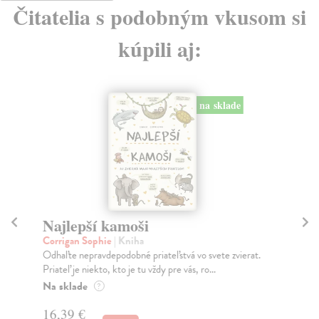
Čitatelia s podobným vkusom si
kúpili aj:
na sklade
Najlepší kamoši
Na
Corrigan Sophie
| Kniha
kol
Odhaľte nepravdepodobné priateľstvá vo svete zvierat.
Kľu
Priateľ je niekto, kto je tu vždy pre vás, ro...
Mod
Na sklade
Do
?
16,39 €
9,