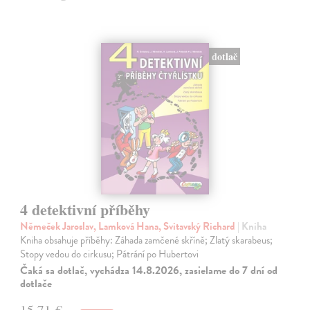
dotlač
4 detektivní příběhy
Němeček Jaroslav, Lamková Hana, Svitavský Richard
| Kniha
Kniha obsahuje příběhy: Záhada zamčené skříně; Zlatý skarabeus;
Stopy vedou do cirkusu; Pátrání po Hubertovi
Čaká sa dotlač, vychádza 14.8.2026, zasielame do 7 dní od
dotlače
15,71 €