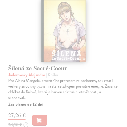
Šílená ze Sacré-Coeur
Jodorowsky Alejandro
| Kniha
Pro Alaina Mangela, emeritního profesora ze Sorbonny, sex ztratil
veškerý živočišný význam a stal se zdrojem posvátné energie. Začal se
oblékat do fialové, která je barvou spirituální otevřenosti, a
skoncoval…
Zasielame do 12 dní
27,26 €
28,10 €
?