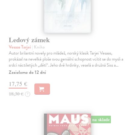
Ledový zámek
Vesaas Tarjei
| Kniha
Autor brilantní novely pro mládež, norský klasik Tarjei Vesaas,
prokázal na nevelké ploše svou geniální schopnost vcítit se do mysli a
srdcí náctiletých „dětí“. Jeho dvě hrdinky, veselá a družná Siss a…
Zasielame do 12 dní
17,75 €
18,30 €
?
na sklade