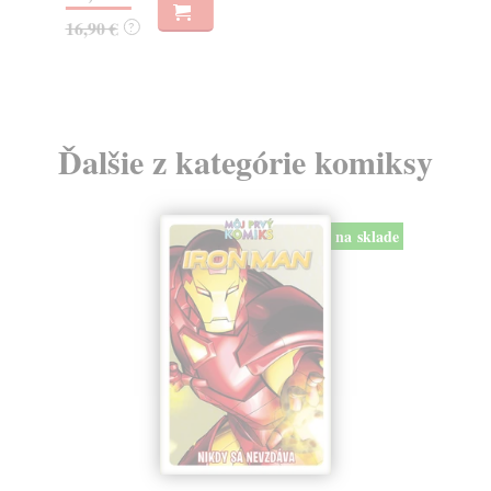
16,90 €
9,
?
Ďalšie z kategórie komiksy
na sklade