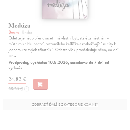
Medúza
Boum
| Kniha
Odette je něco přes dvacet, má vlastní byt, stálé zaměstnání v
místním knihkupectví, roztomilého králíčka a rozhořívající se city k
jednomu ze svých zákazníků. Odette však pronásleduje něco, co vidí
jen…
Predpredaj, vychádza 10.8.2026, zasielame do 7 dní od
vydania
24,82 €
28,20 €
?
ZOBRAZIŤ ĎALŠIE Z KATEGÓRIE KOMIKSY