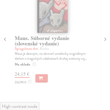
Maus. Súborné vydanie
P
(slovenské vydanie)
Ev
Keď
Spiegelman Art
| Kniha
sta
Maus je desivým, no zároveň umelecky originálnym
dielom o tragických udalostiach druhej svetovej voj...
Na
Na sklade
?
21
24,15 €
22
24,90 €
?
High-contrast mode