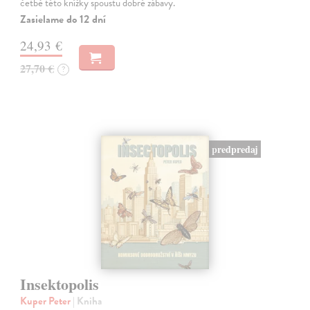
četbě této knížky spoustu dobré zábavy.
Zasielame do 12 dní
24,93 €
27,70 €
?
predpredaj
Insektopolis
Kuper Peter
| Kniha