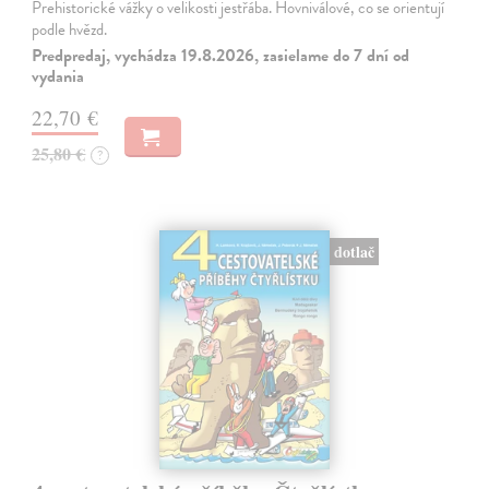
Prehistorické vážky o velikosti jestřába. Hovniválové, co se orientují
podle hvězd.
Predpredaj, vychádza 19.8.2026, zasielame do 7 dní od
vydania
22,70 €
25,80 €
?
dotlač