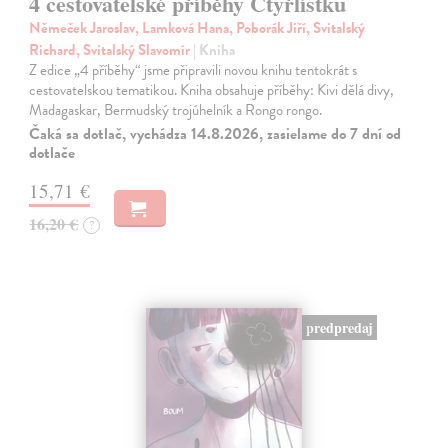
4 cestovatelské příběhy Čtyřlístku
Němeček Jaroslav, Lamková Hana, Poborák Jiří, Svitalský
Richard, Svitalský Slavomír
| Kniha
Z edice „4 příběhy“ jsme připravili novou knihu tentokrát s
cestovatelskou tematikou. Kniha obsahuje příběhy: Kivi dělá divy,
Madagaskar, Bermudský trojúhelník a Rongo rongo.
Čaká sa dotlač, vychádza 14.8.2026, zasielame do 7 dní od
dotlače
15,71 €
16,20 €
?
predpredaj