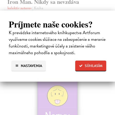
Iron Man. Nikdy sa nevzdáva
kolektív autorov
| Kniha
Tony Stark - či už ako miliardár a vynálezca, alebo ako oceľový
bojovník Iron Man - má jediný cieľ: Urobiť zo sveta lepšie a
Príjmete naše cookies?
bezpečnejšie miesto. Aby to dosiahol, nebojí sa vydať ani do tých
najnebezpečnejších…
K prevádzke internetového kníhkupectva Artforum
Na sklade
využívame cookies slúžiace na zabezpečenie a meranie
9,45 €
funkčnosti, marketingové účely a zaistenie vášho
maximálneho pohodlia a spokojnosti.
9,95 €
?
NASTAVENIA
SÚHLASÍM
na sklade