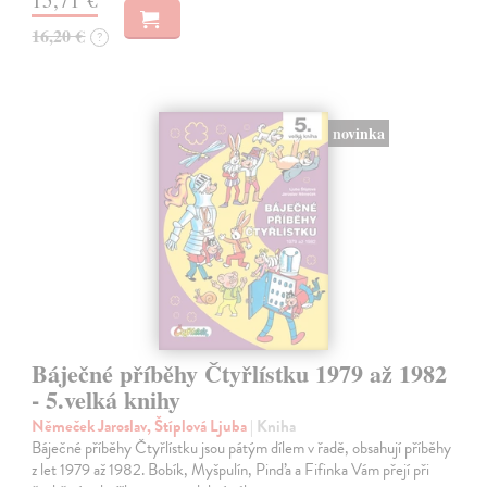
16,20 €
?
novinka
Báječné příběhy Čtyřlístku 1979 až 1982
- 5.velká knihy
Němeček Jaroslav, Štíplová Ljuba
| Kniha
Báječné příběhy Čtyřlístku jsou pátým dílem v řadě, obsahují příběhy
z let 1979 až 1982. Bobík, Myšpulín, Pinďa a Fifinka Vám přejí při