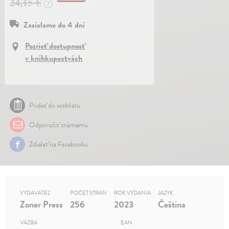
24,15 €
?
Zasielame do 4 dní
Pozrieť dostupnosť
v kníhkupectvách
Pridať do wishlistu
Odporučiť známemu
Zdielať na Facebooku
VYDAVATEĽ
POČET STRÁN
ROK VYDANIA
JAZYK
Zoner Press
256
2023
Čeština
VÄZBA
EAN