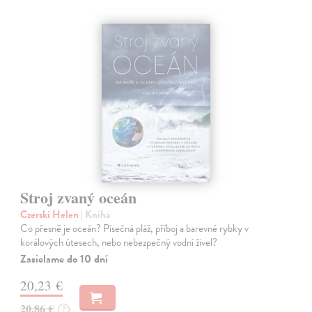
Stroj zvaný oceán
Czerski Helen
| Kniha
Co přesně je oceán? Písečná pláž, příboj a barevné rybky v
korálových útesech, nebo nebezpečný vodní živel?
Zasielame do 10 dní
20,23 €
20,86 €
?