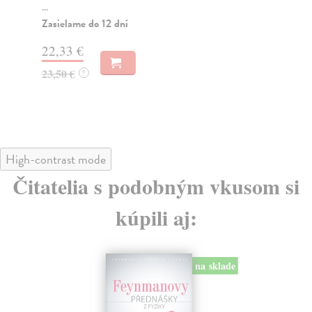
...
met
psy.
Zasielame do 12 dní
Za
22,33 €
45
23,50 €
?
46
High-contrast mode
Čitatelia s podobným vkusom si
kúpili aj:
na sklade