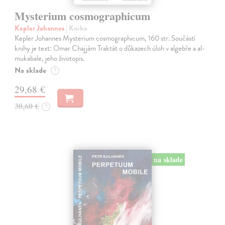
Mysterium cosmographicum
Kepler Johannes
| Kniha
Kepler Johannes Mysterium cosmographicum, 160 str. Součástí
knihy je text: Omar Chajjám Traktát o důkazech úloh v algebře a al-
mukabale, jeho životopis.
Na sklade
?
29,68 €
30,60 €
?
na sklade