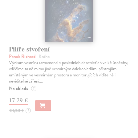
Pilíře stvoření
Panek Richard
| Kniha
Výzkum vesmíru zaznamenal v posledních desetiletích velké úspěchy;
vděčíme za ně mimo jiné vesmírným dalekohledům, přístrojům
umístěným ve vesmírném prostoru a monitorujících viditelné i
neviditelné záření.…
Na sklade
?
17,29 €
18,20 €
?