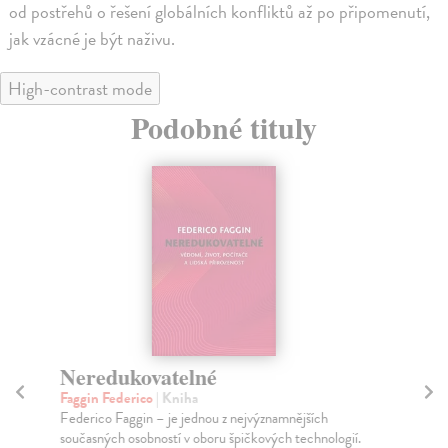
od postřehů o řešení globálních konfliktů až po připomenutí,
jak vzácné je být naživu.
High-contrast mode
Podobné tituly
Neredukovatelné
G
Ex
Faggin Federico
| Kniha
Federico Faggin – je jednou z nejvýznamnějších
Ho
současných osobností v oboru špičkových technologií.
Hla