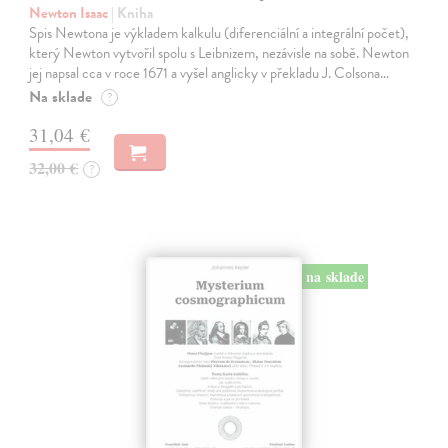
Newton Isaac
| Kniha
Spis Newtona je výkladem kalkulu (diferenciální a integrální počet),
který Newton vytvořil spolu s Leibnizem, nezávisle na sobě. Newton
jej napsal cca v roce 1671 a vyšel anglicky v překladu J. Colsona…
Na sklade
?
31,04 €
32,00 €
?
na sklade