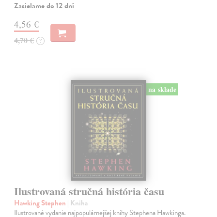
Zasielame do 12 dní
4,56 €
4,70 €
?
na sklade
Ilustrovaná stručná história času
Hawking Stephen
| Kniha
Ilustrované vydanie najpopulárnejšej knihy Stephena Hawkinga.