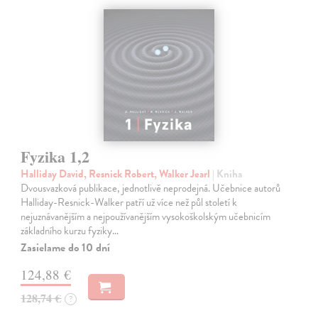
Fyzika 1,2
Halliday David, Resnick Robert, Walker Jearl
| Kniha
Dvousvazková publikace, jednotlivě neprodejná. Učebnice autorů
Halliday-Resnick-Walker patří už více než půl století k
nejuznávanějším a nejpoužívanějším vysokoškolským učebnicím
základního kurzu fyziky…
Zasielame do 10 dní
124,88 €
128,74 €
?