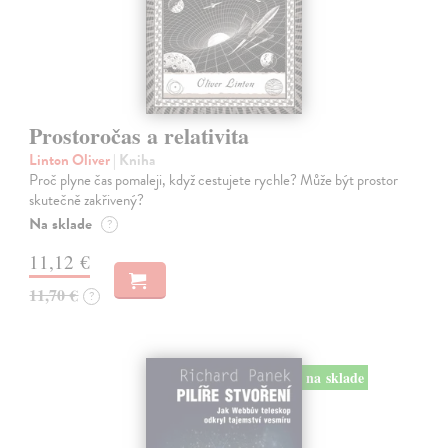
Prostoročas a relativita
Linton Oliver
| Kniha
Proč plyne čas pomaleji, když cestujete rychle? Může být prostor
skutečně zakřivený?
Na sklade
?
11,12 €
11,70 €
?
na sklade