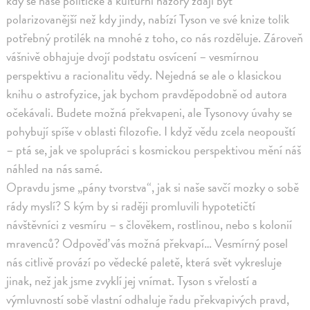
kdy se naše politické a kulturní názory zdají být
polarizovanější než kdy jindy, nabízí Tyson ve své knize tolik
potřebný protilék na mnohé z toho, co nás rozděluje. Zároveň
vášnivě obhajuje dvojí podstatu osvícení – vesmírnou
perspektivu a racionalitu vědy. Nejedná se ale o klasickou
knihu o astrofyzice, jak bychom pravděpodobně od autora
očekávali. Budete možná překvapeni, ale Tysonovy úvahy se
pohybují spíše v oblasti filozofie. I když vědu zcela neopouští
– ptá se, jak ve spolupráci s kosmickou perspektivou mění náš
náhled na nás samé.
Opravdu jsme „pány tvorstva“, jak si naše savčí mozky o sobě
rády myslí? S kým by si raději promluvili hypotetičtí
návštěvníci z vesmíru – s člověkem, rostlinou, nebo s kolonií
mravenců? Odpověď vás možná překvapí… Vesmírný posel
nás citlivě provází po vědecké paletě, která svět vykresluje
jinak, než jak jsme zvyklí jej vnímat. Tyson s vřelostí a
výmluvností sobě vlastní odhaluje řadu překvapivých pravd,