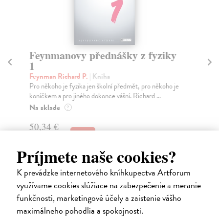
y
Feynmanovy přednášky z fyziky
3
Feynman Richard P.
| Kniha
F
je
Pro někoho je fyzika jen školní předmět, pro někoho je
P
koníčkem a pro jiného dokonce vášní. Richard ...
k
Na sklade
Z
?
50,34 €
51,90 €
?
Príjmete naše cookies?
K prevádzke internetového kníhkupectva Artforum
využívame cookies slúžiace na zabezpečenie a meranie
funkčnosti, marketingové účely a zaistenie vášho
Ďalšie z kategórie fyzika,
maximálneho pohodlia a spokojnosti.