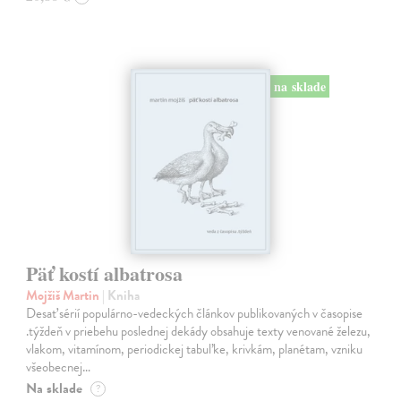
na sklade
Päť kostí albatrosa
Mojžiš Martin
| Kniha
Desať sérií populárno-vedeckých článkov publikovaných v časopise
.týždeň v priebehu poslednej dekády obsahuje texty venované železu,
vlakom, vitamínom, periodickej tabuľke, krivkám, planétam, vzniku
všeobecnej…
Na sklade
?