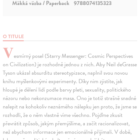
Mäkká väzba / Paperback
9788074135323
O TITULE
V
esmírný posel (Starry Messenger: Cosmic Perspectives
on Civilization) je rozhodně jednou z nich. Aby Neil deGrasse
Tyson ukázal absurditu stereotypizace, naplnil svou novou
knihu myšlenkovými experimenty. Díky nim zjistíte, jak
hloupé je dělení lidí podle barvy pleti, sexuality, politického
názoru nebo nekonzumace masa. Ono je totiž strašně snadné
nalepit na kohokoliv neznámého nálepku jen proto, že jsme se
rozhodli, že o něm vlastně víme všechno. Pojďme zkusit
převrátit způsob, jakým přemýšlíme, a začít racionalizovat,
než abychom informace jen emocionálně přijímali. V době,