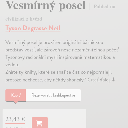
Vesmírný posel
Pohled na
civilizaci z hvězd
Tyson Degrasse Neil
Vesmírný posel je prozářen originální básnickou
představivostí, ale zároveň nese nezaměnitelnou pečeť
Tysonovy racionální mysli inspirované matematikou a
vědou.
Znáte ty knihy, které se snažíte číst co nejpomaleji,
protože nechcete, aby někdy skončily?
Čítať ďalej
↓
Kúpiť
Rezervovať v kníhkupectve
23,43 €