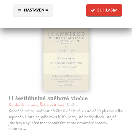
astronómia
NASTAVENIA
SÚHLASÍM
O šestiúhelné sněhové vločce
Kepler Johannes, Šolcová Alena
| Kniha
Konečně máme možnost přečíst si v češtině kouzelné Keplerovo dílko
sepsané v Praze nejspíše roku 1610. Je to jistě hezký dárek, stejně
jako kdysi byl před mnoha staletími tento novoroční pozdrav
autorovu…