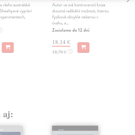
a všeho australské
Autor ve své kontroverzní knize
Fede
 Sheehyové vypráví
zkoumá radikální možnost, kterou
nej
 experimentech,
fyzikové obvykle neberou v
osob
úvahu, a...
tech
Zasielame do 12 dní
Zas
?
18,14 €
22
18,70 €
23,
?
 aj: