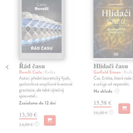
klade
Řád času
Hlídači času
Rovelli Carlo
| Kniha
Garfield Simon
| Knih
Autor, přední teoretický fyzik,
Čas. Entita, která naše ž
spolutvůrce smyčkové kvantové
a určuje od nepaměti.
gravitace, ale také výtečný
Na sklade
?
spisovatel...
15,58 €
Zasielame do 12 dní
16,40 €
?
13,30 €
14,00 €
?