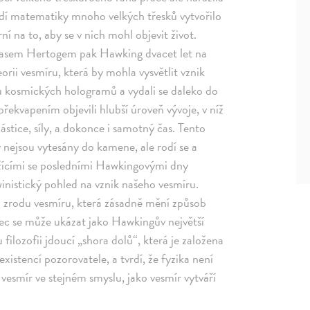
dí matematiky mnoho velkých třesků vytvořilo
ní na to, aby se v nich mohl objevit život.
masem Hertogem pak Hawking dvacet let na
orii vesmíru, která by mohla vysvětlit vznik
u kosmických hologramů a vydali se daleko do
řekvapením objevili hlubší úroveň vývoje, v níž
ástice, síly, a dokonce i samotný čas. Tento
y nejsou vytesány do kamene, ale rodí se a
lížícími se posledními Hawkingovými dny
rwinistický pohled na vznik našeho vesmíru.
 zrodu vesmíru, která zásadně mění způsob
ec se může ukázat jako Hawkingův největší
ilozofii jdoucí „shora dolů“, která je založena
xistencí pozorovatele, a tvrdí, že fyzika není
vesmír ve stejném smyslu, jako vesmír vytváří