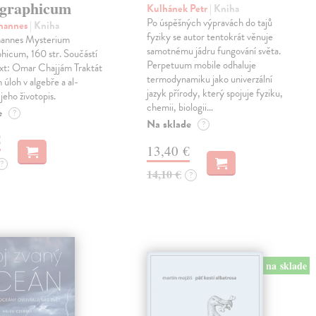
graphicum
Kulhánek Petr
| Kniha
Po úspěšných výpravách do tajů
ohannes
| Kniha
fyziky se autor tentokrát věnuje
hannes Mysterium
samotnému jádru fungování světa.
hicum, 160 str. Součástí
Perpetuum mobile odhaluje
ext: Omar Chajjám Traktát
termodynamiku jako univerzální
 úloh v algebře a al-
jazyk přírody, který spojuje fyziku,
jeho životopis.
chemii, biologii…
e
?
Na sklade
?
€
13,40 €
?
14,10 €
?
na sklade