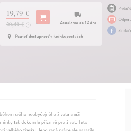
Pridať d
19,79 €
Odporu
Zasielame do 12 dní
20,40 €
?
Zdielať
Pozrieť dostupnosť v kníhkupectvách
 během svého neobyčejného života snažil
mínky tak dokonale příznivé pro život. Tato
í velkého třesku. Jeho raná práce ale narazila