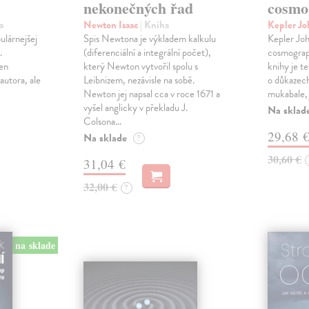
nekonečných řad
cosmo
a
Newton Isaac
| Kniha
Kepler J
ulárnejšej
Spis Newtona je výkladem kalkulu
Kepler Jo
.
(diferenciální a integrální počet),
cosmograp
len
který Newton vytvořil spolu s
knihy je t
autora, ale
Leibnizem, nezávisle na sobě.
o důkazech
Newton jej napsal cca v roce 1671 a
mukabale, 
vyšel anglicky v překladu J.
Na sklad
Colsona…
29,68 
Na sklade
?
30,60 €
31,04 €
32,00 €
?
na sklade