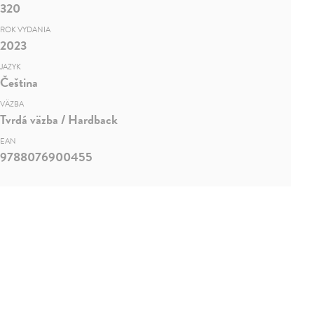
320
ROK VYDANIA
2023
JAZYK
Čeština
VÄZBA
Tvrdá väzba / Hardback
EAN
9788076900455