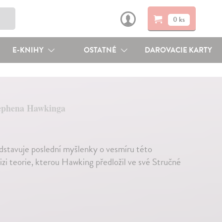
0 ks
E-KNIHY
OSTATNÉ
DAROVACIE KARTY
tephena Hawkinga
dstavuje poslední myšlenky o vesmíru této
zi teorie, kterou Hawking předložil ve své Stručné