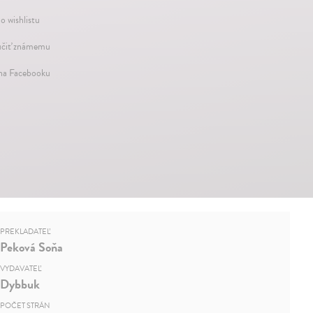
o wishlistu
čiť známemu
 na Facebooku
PREKLADATEĽ
Peková Soňa
VYDAVATEĽ
Dybbuk
POČET STRÁN