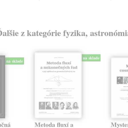
Ďalšie z kategórie fyzika, astronómi
na sklade
na sklade
učná
Metoda fluxí a
Myste