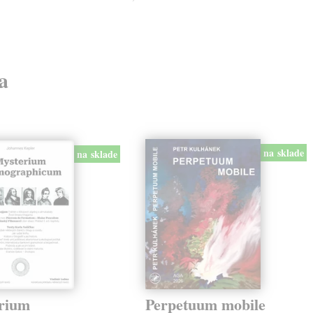
a
na sklade
na sklade
rium
Perpetuum mobile