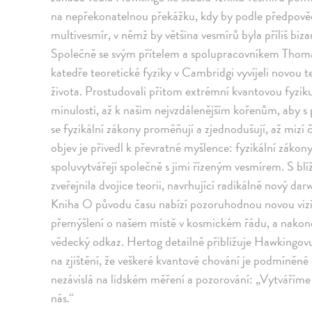
na nepřekonatelnou překážku, kdy by podle předpově
multivesmír, v němž by většina vesmírů byla příliš bizar
Společně se svým přítelem a spolupracovníkem Tho
katedře teoretické fyziky v Cambridgi vyvíjeli novou te
života. Prostudovali přitom extrémní kvantovou fyzik
minulosti, až k našim nejvzdálenějším kořenům, aby s p
se fyzikální zákony proměňují a zjednodušují, až mizí č
objev je přivedl k převratné myšlence: fyzikální zákon
spoluvytvářejí společně s jimi řízeným vesmírem. S b
zveřejnila dvojice teorii, navrhující radikálně nový da
Kniha O původu času nabízí pozoruhodnou novou vizi
přemýšlení o našem místě v kosmickém řádu, a nakon
vědecký odkaz. Hertog detailně přibližuje Hawkingovu f
na zjištění, že veškeré kvantové chování je podmíněné e
nezávislá na lidském měření a pozorování: „Vytváříme 
nás.“