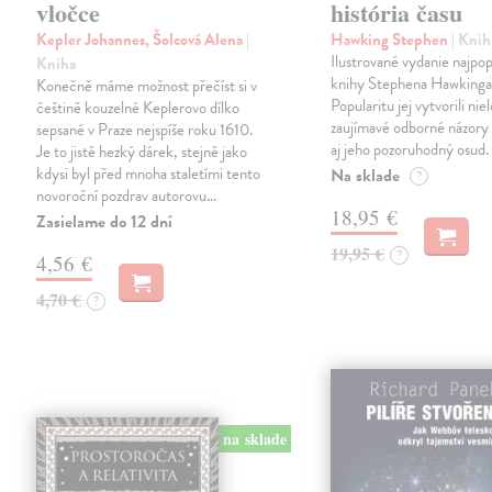
vločce
história času
Kepler Johannes, Šolcová Alena
|
Hawking Stephen
| Knih
Ilustrované vydanie najpop
Kniha
knihy Stephena Hawkinga
Konečně máme možnost přečíst si v
Popularitu jej vytvorili nie
češtině kouzelné Keplerovo dílko
zaujímavé odborné názory 
sepsané v Praze nejspíše roku 1610.
aj jeho pozoruhodný osud.
Je to jistě hezký dárek, stejně jako
kdysi byl před mnoha staletími tento
Na sklade
?
novoroční pozdrav autorovu…
18,95 €
Zasielame do 12 dní
19,95 €
?
4,56 €
4,70 €
?
na sklade