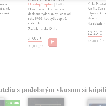
ovaná
Kniha Podstat
Hawking Stephen
| Kniha
ná nikdy
fyzičky Suzie
Nové, bohatě ilustrované a
e které
o fyzikálních
doplněné vydání knihy, jež se od
které z...
roku 1988, kdy vyšla poprvé,
stala milní...
Na sklade
Zasielame do 12 dní
22,23 €
30,07 €
23,40 €
?
31,00 €
?
atelia s podobným vkusom si kúpili
na sklade