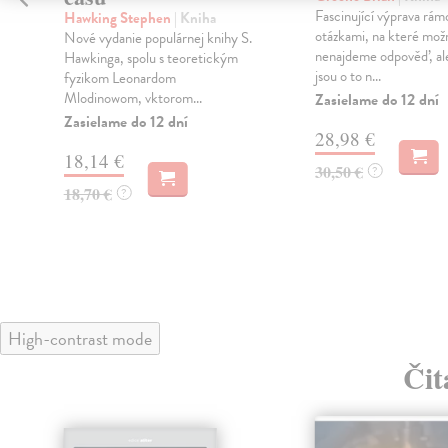
Fascinující výprava rám
Hawking Stephen
| Kniha
otázkami, na které mož
Nové vydanie populárnej knihy S.
nenajdeme odpověď, al
Hawkinga, spolu s teoretickým
jsou o to n...
fyzikom Leonardom
Mlodinowom, vktorom...
Zasielame do 12 dní
Zasielame do 12 dní
28,98 €
18,14 €
30,50 €
?
18,70 €
?
High-contrast mode
Čit