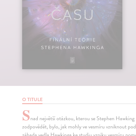
O TITULE
S
nad největší otázkou, kterou se Stephen Hawking
zodpovědět, bylo, jak mohly ve vesmíru vzniknout pod
záhada vedla Hawkinga ke studiu vzniku vesmíru pomoc