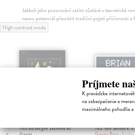
Jakkoli jeho pozorování zatím zůstává v teoretické r
nesou potenciál převrátit tradiční pojetí příčinnosti 
High-contrast mode
Príjmete na
K prevádzke internetové
na zabezpečenie a merani
maximálneho pohodlia a 
Stručnější historie
Až do konce č
času
Greene Brian
| Kniha