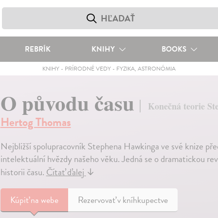
REBRÍK
KNIHY
BOOKS
KNIHY
-
PRÍRODNÉ VEDY
-
FYZIKA, ASTRONÓMIA
O původu času
Konečná teorie S
Hertog Thomas
Nejbližší spolupracovník Stephena Hawkinga ve své knize pře
intelektuální hvězdy našeho věku. Jedná se o dramatickou revi
historii času.
Čítať ďalej
↓
Kúpiť
na webe
Rezervovať v kníhkupectve