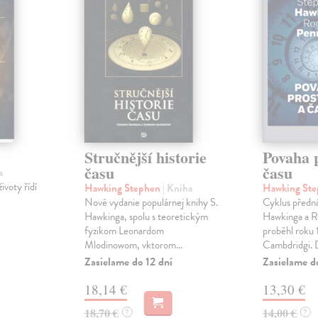
Stručnější historie
Povaha 
času
času
a
ivoty řídí
Hawking Stephen
| Kniha
Hawking St
Nové vydanie populárnej knihy S.
Cyklus předn
Hawkinga, spolu s teoretickým
Hawkinga a R
fyzikom Leonardom
proběhl roku 
Mlodinowom, vktorom...
Cambdridgi. D
Zasielame do 12 dní
Zasielame d
18,14 €
13,30 €
18,70 €
14,00 €
?
?