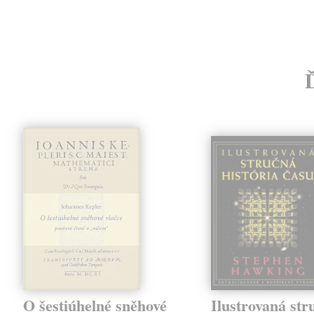
O šestiúhelné sněhové
Ilustrovaná str