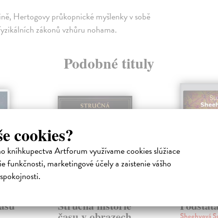
ovině, Hertogovy průkopnické myšlenky v sobě
a fyzikálních zákonů vzhůru nohama.
Podobné tituly
še cookies?
ho kníhkupectva Artforum využívame cookies slúžiace
e funkčnosti, marketingové účely a zaistenie vášho
spokojnosti.
asu
Stručná historie
Podstat
času v obrazech
Sheehyová S