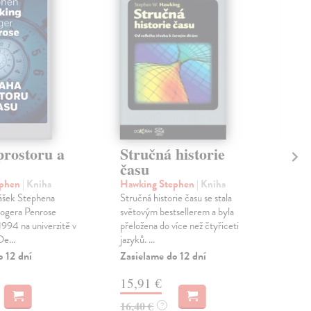
prostoru a
Stručná historie
Až
času
Gre
Fasc
ephen
| Kniha
Hawking Stephen
| Kniha
otá
ášek Stephena
Stručná historie času se stala
nen
ogera Penrose
světovým bestsellerem a byla
jsou
1994 na univerzitě v
přeložena do více než čtyřiceti
e...
jazyků. ...
Zas
o 12 dní
Zasielame do 12 dní
28
15,91 €
30,
16,40 €
?