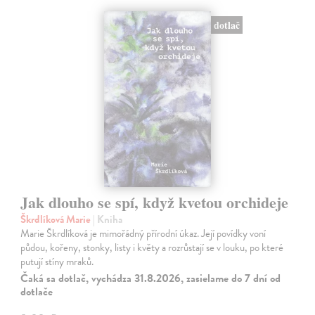
dotlač
Jak dlouho se spí, když kvetou orchideje
Škrdlíková Marie
| Kniha
Marie Škrdlíková je mimořádný přírodní úkaz. Její povídky voní
půdou, kořeny, stonky, listy i květy a rozrůstají se v louku, po které
putují stíny mraků.
Čaká sa dotlač, vychádza 31.8.2026, zasielame do 7 dní od
dotlače