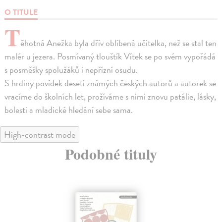
O TITULE
T
ěhotná Anežka byla dřív oblíbená učitelka, než se stal ten
malér u jezera. Posmívaný tlouštík Vítek se po svém vypořádá
s posměšky spolužáků i nepřízní osudu.
S hrdiny povídek deseti známých českých autorů a autorek se
vracíme do školních let, prožíváme s nimi znovu patálie, lásky,
bolesti a mladické hledání sebe sama.
High-contrast mode
Podobné tituly