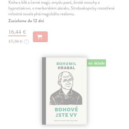
Kniha o bílé a černé magii, smyslu psaní, životě mouchy a
hypnotizérovi, o mariborském zázraku. Stroboskopicky rozostřená
milostná novela plná magického realismu.
Zasielame do 12 dní
16,44 €
17,30 €
?
na sklade