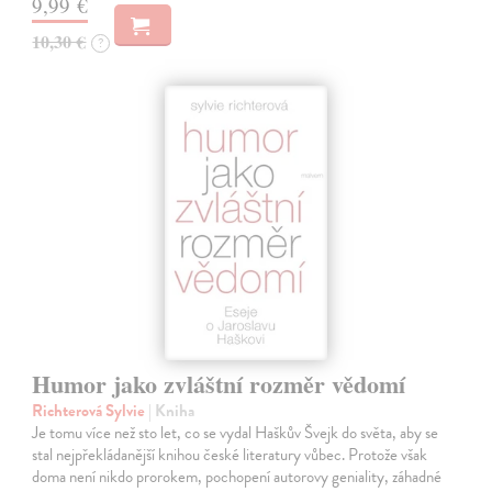
9,99 €
10,30 €
?
Humor jako zvláštní rozměr vědomí
Richterová Sylvie
| Kniha
Je tomu více než sto let, co se vydal Haškův Švejk do světa, aby se
stal nejpřekládanější knihou české literatury vůbec. Protože však
doma není nikdo prorokem, pochopení autorovy geniality, záhadné