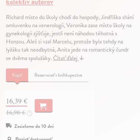
kolektív autorov
Richard místo do školy chodí do hospody, Jindřiška shání
omluvenku na venerologii, Veronika zase místo školy na
gynekologii zjišťuje, jestli není náhodou těhotná s
Honzou. Aleš si vzal Marcelu, protože byla tehdy na
lyžáku tak neodbytná, Anita jede na romantický čundr
se dvěma spolužáky.
Čítať ďalej
↓
Kúpiť
Rezervovať v kníhkupectve
16,39 €
16,90 €
?
Zasielame do 10 dní
Pozrieť dostupnosť