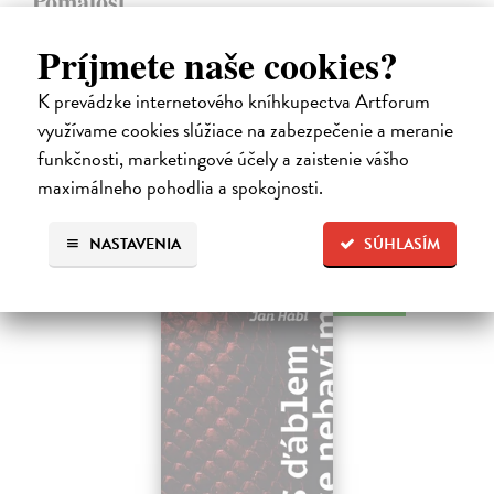
Pomalost
Kundera Milan
| Kniha
Príjmete naše cookies?
Pomalost, chronologicky první ze čtyř románů Milana Kundery
napsaných francouzsky, vychází v českém překladu Anny
Kareninové. Vydávání Kunderových románů v českém jazyce se
K prevádzke internetového kníhkupectva Artforum
uzavírá.
využívame cookies slúžiace na zabezpečenie a meranie
Na sklade
?
funkčnosti, marketingové účely a zaistenie vášho
14,73 €
maximálneho pohodlia a spokojnosti.
15,50 €
?
NASTAVENIA
SÚHLASÍM
na sklade