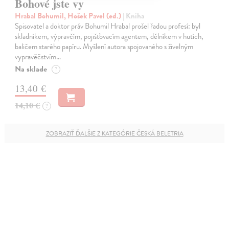
Bohové jste vy
Hrabal Bohumil, Hošek Pavel (ed.)
| Kniha
Spisovatel a doktor práv Bohumil Hrabal prošel řadou profesí: byl
skladníkem, výpravčím, pojišťovacím agentem, dělníkem v hutích,
baličem starého papíru. Myšlení autora spojovaného s živelným
vypravěčstvím…
Na sklade
?
13,40 €
14,10 €
?
ZOBRAZIŤ ĎALŠIE Z KATEGÓRIE ČESKÁ BELETRIA