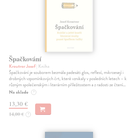
Špačkování
Kroutvor Josef
| Kniha
Špačkování je souborem bezmála padesáti glos, reflexí, mikroesejí i
drobných vzpomínkových črt, které vznikaly v posledních letech – k
různým společenským i literárním příležitostem a z radosti ze čtení…
Na sklade
?
13,30 €
14,00 €
?