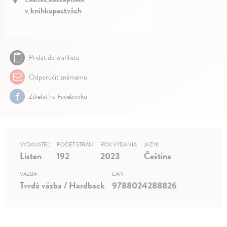
v kníhkupectvách
Pridať do wishlistu
Odporučiť známemu
Zdielať na Facebooku
VYDAVATEĽ
POČET STRÁN
ROK VYDANIA
JAZYK
Listen
192
2023
Čeština
VÄZBA
EAN
Tvrdá väzba / Hardback
9788024288826