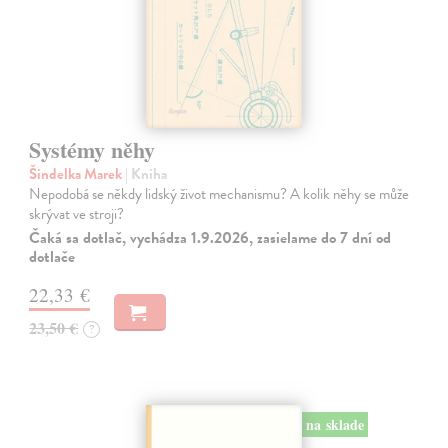
Systémy něhy
Šindelka Marek
| Kniha
Nepodobá se někdy lidský život mechanismu? A kolik něhy se může
skrývat ve stroji?
Čaká sa dotlač, vychádza 1.9.2026, zasielame do 7 dní od
dotlače
22,33 €
23,50 €
?
na sklade