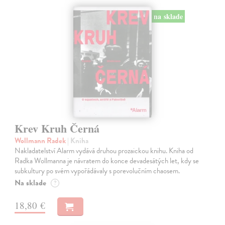
na sklade
Krev Kruh Černá
Wollmann Radek
| Kniha
Nakladatelství Alarm vydává druhou prozaickou knihu. Kniha od
Radka Wollmanna je návratem do konce devadesátých let, kdy se
subkultury po svém vypořádávaly s porevolučním chaosem.
Na sklade
?
18,80 €