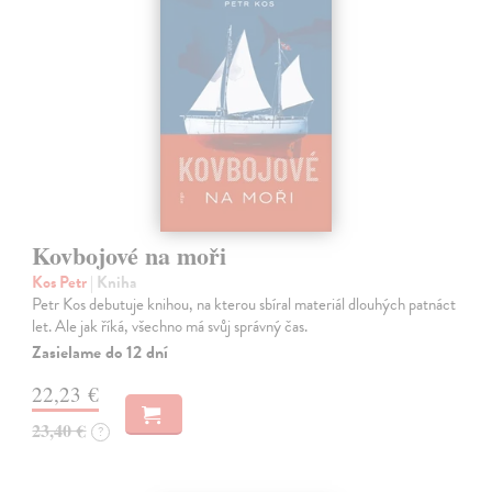
Kovbojové na moři
Kos Petr
| Kniha
Petr Kos debutuje knihou, na kterou sbíral materiál dlouhých patnáct
let. Ale jak říká, všechno má svůj správný čas.
Zasielame do 12 dní
22,23 €
23,40 €
?