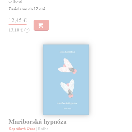
velikosti…
Zasielame do 12 dní
12,45 €
13,10 €
?
Mariborská hypnóza
Kaprálová Dora
| Kniha