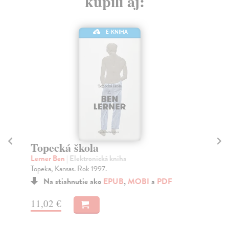
kúpili aj:
E-KNIHA
Č
li
Topecká škola
šk
Lerner Ben
| Elektronická kniha
Pá
Topeka, Kansas. Rok 1997.
Mon
Na stiahnutie ako
EPUB
,
MOBI
a
PDF
rom
Za
11,02 €
11