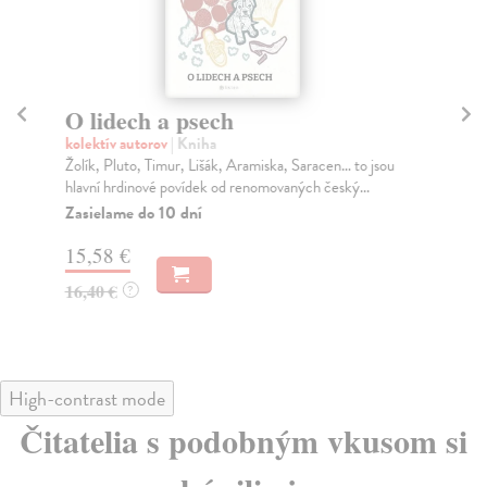
O lidech a psech
T
kolektív autorov
| Kniha
kol
Žolík, Pluto, Timur, Lišák, Aramiska, Saracen… to jsou
Je 
hlavní hrdinové povídek od renomovaných český...
tak
Zasielame do 10 dní
Za
15,58 €
16
16,40 €
16
?
High-contrast mode
Čitatelia s podobným vkusom si