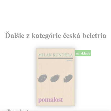
11
Ďalšie z kategórie česká beletria
na sklade