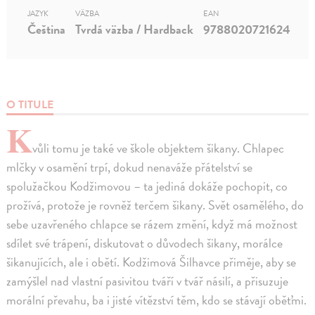
JAZYK
VÄZBA
EAN
Čeština
Tvrdá väzba / Hardback
9788020721624
O TITULE
K
vůli tomu je také ve škole objektem šikany. Chlapec
mlčky v osamění trpí, dokud nenaváže přátelství se
spolužačkou Kodžimovou – ta jediná dokáže pochopit, co
prožívá, protože je rovněž terčem šikany. Svět osamělého, do
sebe uzavřeného chlapce se rázem změní, když má možnost
sdílet své trápení, diskutovat o důvodech šikany, morálce
šikanujících, ale i obětí. Kodžimová Šilhavce přiměje, aby se
zamýšlel nad vlastní pasivitou tváří v tvář násilí, a přisuzuje
morální převahu, ba i jisté vítězství těm, kdo se stávají oběťmi.