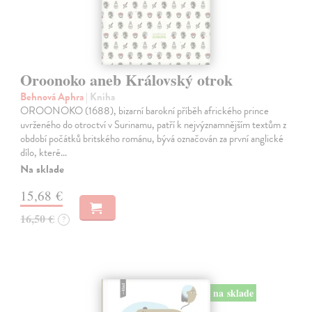
Oroonoko aneb Královský otrok
Behnová Aphra
| Kniha
OROONOKO (1688), bizarní barokní příběh afrického prince
uvrženého do otroctví v Surinamu, patří k nejvýznamnějším textům z
období počátků britského románu, bývá označován za první anglické
dílo, které…
Na sklade
15,68 €
16,50 €
?
na sklade