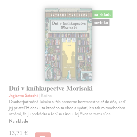
na sklade
novinka
Dni v kníhkupectve Morisaki
Jagisawa Satoshi
| Kniha
Dvadsaťpäťročná Takako si žila pomerne bezstarostne až do dňa, keď
jej priateľ Hideaki, za ktorého sa chcela vydať, len tak mimochodom
oznámi, že ju podvádza a žení sa s inou. Jej život sa zrazu rúca.
Na sklade
13,71 €