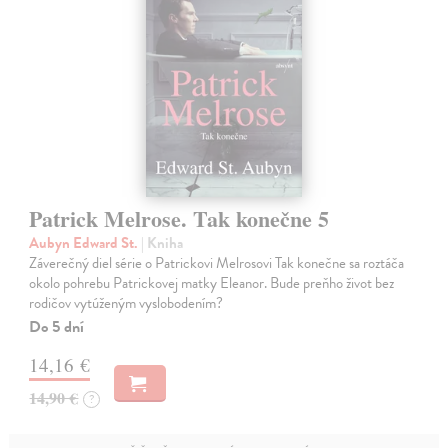
Patrick Melrose. Tak konečne 5
Aubyn Edward St.
| Kniha
Záverečný diel série o Patrickovi Melrosovi Tak konečne sa roztáča
okolo pohrebu Patrickovej matky Eleanor. Bude preňho život bez
rodičov vytúženým vyslobodením?
Do 5 dní
14,16 €
14,90 €
?