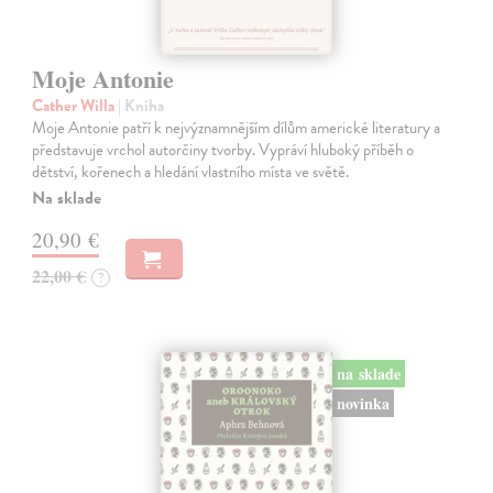
Moje Antonie
Cather Willa
| Kniha
Moje Antonie patří k nejvýznamnějším dílům americké literatury a
představuje vrchol autorčiny tvorby. Vypráví hluboký příběh o
dětství, kořenech a hledání vlastního místa ve světě.
Na sklade
20,90 €
22,00 €
?
na sklade
novinka