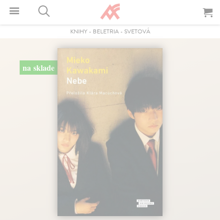
KNIHY
-
BELETRIA
-
SVETOVÁ
na sklade