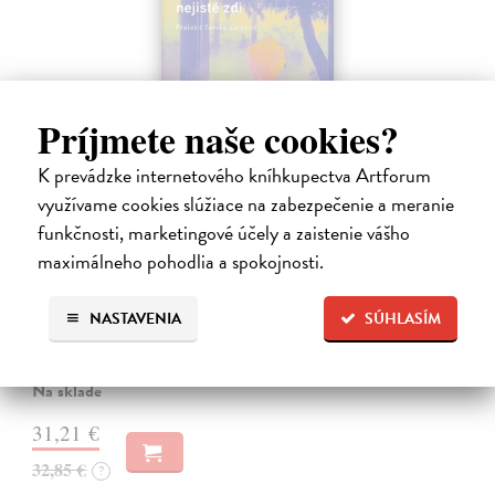
Príjmete naše cookies?
K prevádzke internetového kníhkupectva Artforum
využívame cookies slúžiace na zabezpečenie a meranie
funkčnosti, marketingové účely a zaistenie vášho
Město a jeho nejisté zdi
maximálneho pohodlia a spokojnosti.
Murakami Haruki
| Kniha
Ty jsi to byla, kdo mi vyprávěl o tom městě. Město a jeho nejisté zdi –
NASTAVENIA
SÚHLASÍM
dlouho očekávaný román Harukiho Murakamiho volně navazuje na
autorovu starší novelu z roku 1980 a tematicky se prolíná s jeho
kultovním…
Na sklade
31,21 €
32,85 €
?