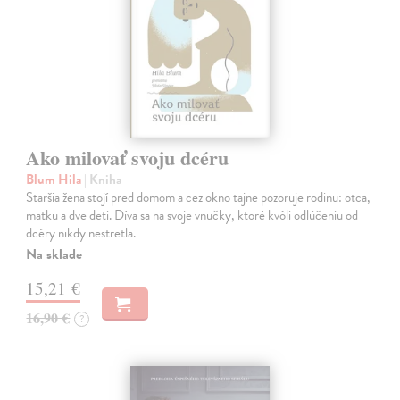
Ako milovať svoju dcéru
Blum Hila
| Kniha
Staršia žena stojí pred domom a cez okno tajne pozoruje rodinu: otca,
matku a dve deti. Díva sa na svoje vnučky, ktoré kvôli odlúčeniu od
dcéry nikdy nestretla.
Na sklade
15,21 €
16,90 €
?