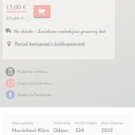
15,00 €
15,46 €
?
Na sklade – Zasielame nasledujúci pracovný deň
Pozrieť dostupnosť v kníhkupectvách
Pridať do wishlistu
Odporučiť známemu
Zdielať na Facebooku
PREKLADATEĽ
VYDAVATEĽ
POČET STRÁN
ROK VYDANIA
Macúchová Klára
Odeon
224
2023