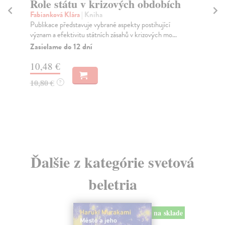
Role státu v krizových obdobích
N
Fabianková Klára
| Kniha
Ko
Publikace představuje vybrané aspekty postihující
Bon
význam a efektivitu státních zásahů v krizových mo...
Hol
...
Zasielame do 12 dní
Do
10,48 €
16
10,80 €
?
16
Ďalšie z kategórie svetová
beletria
na sklade