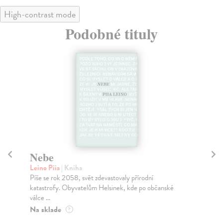
High-contrast mode
Podobné tituly
Nebe
K
Leino Piia
| Kniha
Raw
Píše se rok 2058, svět zdevastovaly přírodní
Prv
katastrofy. Obyvatelům Helsinek, kde po občanské
Prí
válce ...
Za
Na sklade
?
15