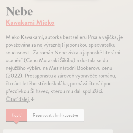
Nebe
Kawakami Mieko
Mieko Kawakami, autorka bestselleru Prsa a vajíčka, je
považována za nejvýraznější japonskou spisovatelku
současnosti. Za román Nebe získala japonské literární
ocenění (Cenu Murasaki Šikibu) a dostala se do
nejužšího výběru na Mezinárodní Bookerovu cenu
(2022). Protagonistu a zároveň vypravěče románu,
čtrnáctiletého středoškoláka, poznává čtenář pod
přezdívkou Šilhavec, kterou mu dali spolužáci.
Čítať ďalej
↓
Kúpiť
Rezervovať v kníhkupectve