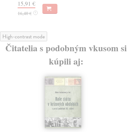
15,91 €
16
16,40 €
?
High-contrast mode
Čitatelia s podobným vkusom si
kúpili aj: