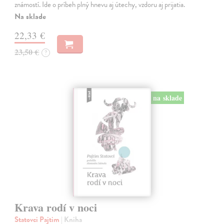
známostí. Ide o príbeh plný hnevu aj útechy, vzdoru aj prijatia.
Na sklade
22,33 €
23,50 €
?
na sklade
Krava rodí v noci
Statovci Pajtim
| Kniha