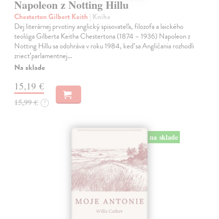
Napoleon z Notting Hillu
Chesterton Gilbert Keith
| Kniha
Dej literárnej prvotiny anglický spisovateľa, filozofa a laického
teológa Gilberta Keitha Chestertona (1874 – 1936) Napoleon z
Notting Hillu sa odohráva v roku 1984, keď sa Angličania rozhodli
zriecť parlamentnej…
Na sklade
15,19 €
15,99 €
?
na sklade