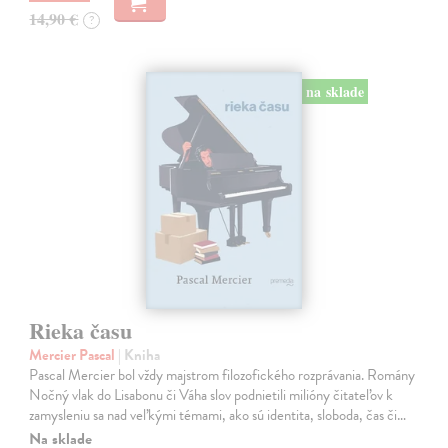
14,90 €
?
na sklade
Rieka času
Mercier Pascal
| Kniha
Pascal Mercier bol vždy majstrom filozofického rozprávania. Romány
Nočný vlak do Lisabonu či Váha slov podnietili milióny čitateľov k
zamysleniu sa nad veľkými témami, ako sú identita, sloboda, čas či…
Na sklade