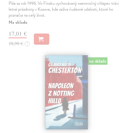
Píše sa rok 1996. Vo Fínsku vychovávaný osemročný chlapec trávi
letné prázdniny v Kosove, kde zažíva čudesné udalosti, ktoré ho
poznačia na celý život.
Na sklade
17,01 €
18,90 €
?
na sklade