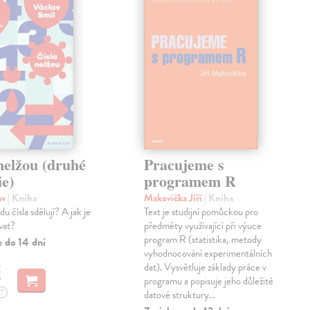
nelžou (druhé
Pracujeme s
ie)
programem R
av
| Kniha
Makovička Jiří
| Kniha
u čísla sdělují? A jak je
Text je studijní pomůckou pro
vat?
předměty využívající při výuce
program R (statistika, metody
e do 14 dní
vyhodnocování experimentálních
€
dat). Vysvětluje základy práce v
programu a popisuje jeho důležité
?
datové struktury…