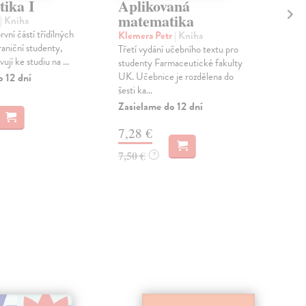
ika I
Aplikovaná
Kn
matematika
| Kniha
kol
vní částí třídílných
Co j
Klemera Petr
| Kniha
raniční studenty,
se d
Třetí vydání učebního textu pro
vují ke studiu na ...
studenty Farmaceutické fakulty
Zas
UK. Učebnice je rozdělena do
o 12 dní
34
šesti ka...
Zasielame do 12 dní
35,
7,28 €
7,50 €
?