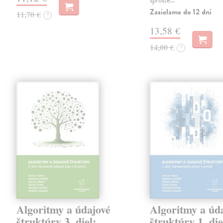
sprostě…
Zasielame do 12 dní
11,70 €
?
13,58 €
14,00 €
?
Algoritmy a údajové
Algoritmy a úd
štruktúry 3. diel:
štruktúry 1. die