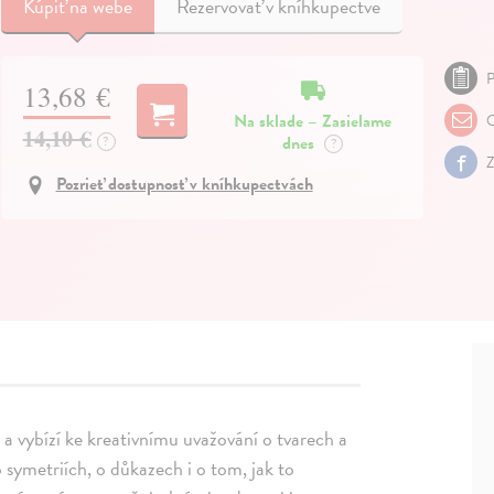
Kúpiť
na webe
Rezervovať v kníhkupectve
P
13,68 €
Na sklade – Zasielame
O
14,10 €
dnes
?
?
Z
Pozrieť dostupnosť v kníhkupectvách
 a vybízí ke kreativnímu uvažování o tvarech a
ymetriích, o důkazech i o tom, jak to