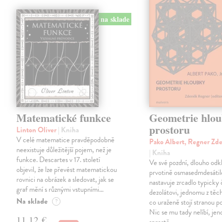
na sklade
Matematické funkce
Geometrie hlo
prostoru
Linton Oliver
| Kniha
V celé matematice pravděpodobně
Pako Albert, Regner Zde
neexistuje důležitější pojem, než je
| Kniha
funkce. Descartes v 17. století
Ve své pozdní, dlouho odk
objevil, že lze převést matematickou
prvotině osmasedmdesátil
rovnici na obrázek a sledovat, jak se
nastavuje zrcadlo typick
graf mění s různými vstupními…
dezolátovi, jednomu z tě
Na sklade
?
co uraženě stojí stranou p
Nic se mu tady nelíbí, je
11,12 €