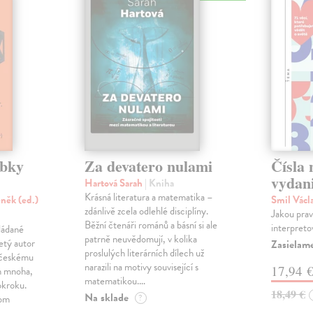
ubky
Za devatero nulami
Čísla 
vydan
Hartová Sarah
| Kniha
Krásná literatura a matematika –
něk (ed.)
Smil Václ
zdánlivě zcela odlehlé disciplíny.
Jakou pravd
Běžní čtenáři románů a básní si ale
interpreto
ládané
patrně neuvědomují, v kolika
etý autor
Zasielam
proslulých literárních dílech už
y českému
narazili na motivy související s
17,94 
ch mnoha,
matematikou.…
okroku.
18,49 €
Na sklade
nom
?