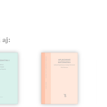
15
15,
 aj: