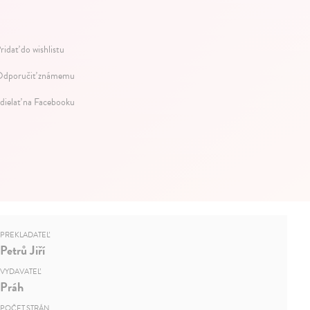
ridať do wishlistu
dporučiť známemu
dielať na Facebooku
PREKLADATEĽ
Petrů Jiří
VYDAVATEĽ
Práh
POČET STRÁN