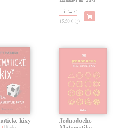
Zasielame do 12 dní
15,04 €
15,50 €
?
atické kixy
Jednoducho -
Matematika
att
| Kniha