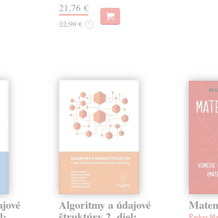
21,76 €
22,90 €
?
ajové
Algoritmy a údajové
Matem
l:
štruktúry 2. diel:
Parker M