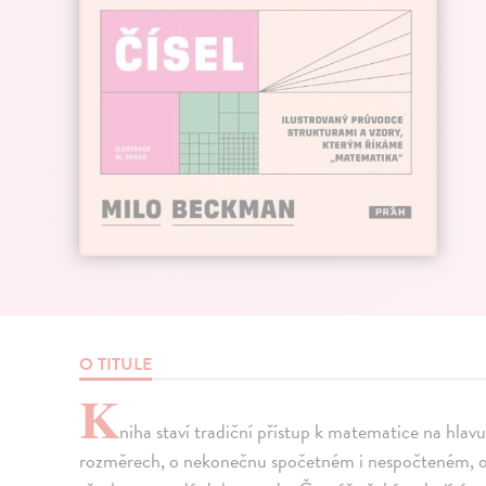
O TITULE
K
niha staví tradiční přístup k matematice na hlavu
rozměrech, o nekonečnu spočetném i nespočteném, o s