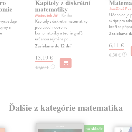
ro
Kapitoly z diskrétní
Matemat
nomie
matematiky
Jonášová Eva
Učebnice je pr
Matoušek Jiří
| Kniha
skript pro zah
vysvětluje
Kapitoly z diskrétní matematiky
kteří se připra
ojmy a
jsou úvodní učebnicí
je
kombinatoriky a teorie grafů
Zasielame d
určenou zejména po...
6,11 €
Zasielame do 12 dní
6,30 €
?
13,19 €
13,60 €
?
Ďalšie z kategórie matematika
na sklade