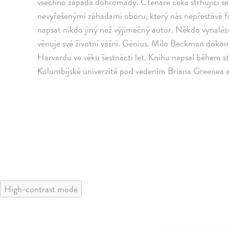
všechno zapadá dohromady. Čtenáře čeká strhující s
nevyřešenými záhadami oboru, který nás nepřestává f
napsat nikdo jiný než výjimečný autor. Někdo vynaléz
věnuje své životní vášni. Génius. Milo Beckman doko
Harvardu ve věku šestnácti let. Knihu napsal během st
Kolumbijské univerzitě pod vedením Briana Greenea a
High-contrast mode