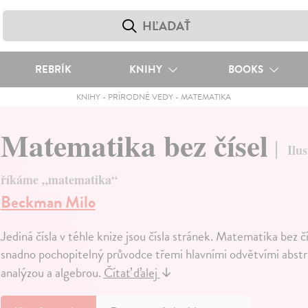
REBRÍK
KNIHY
BOOKS
KNIHY
-
PRÍRODNÉ VEDY
-
MATEMATIKA
Matematika bez čísel
Ilu
říkáme „matematika“
Beckman Milo
Jediná čísla v téhle knize jsou čísla stránek. Matematika bez čí
snadno pochopitelný průvodce třemi hlavními odvětvími abst
analýzou a algebrou.
Čítať ďalej
↓