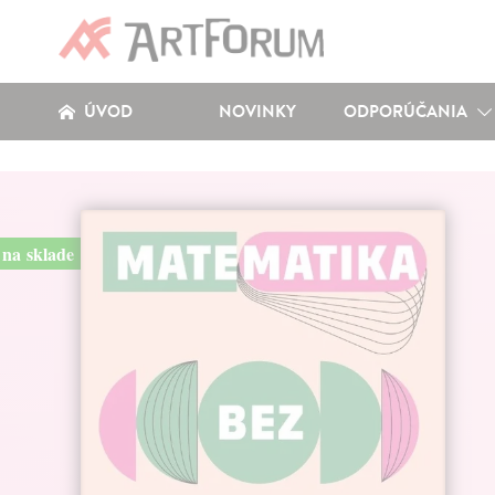
ÚVOD
NOVINKY
ODPORÚČANIA
na sklade