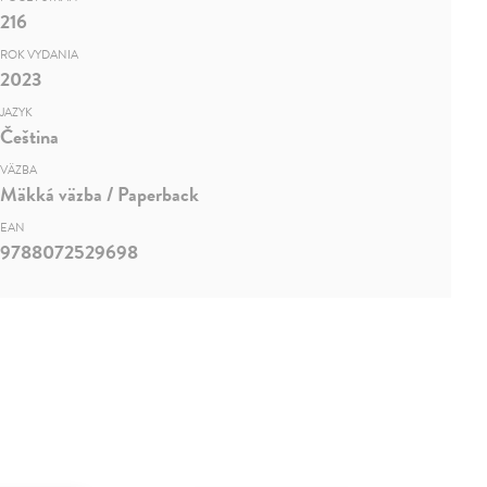
216
ROK VYDANIA
2023
JAZYK
Čeština
VÄZBA
Mäkká väzba / Paperback
EAN
9788072529698