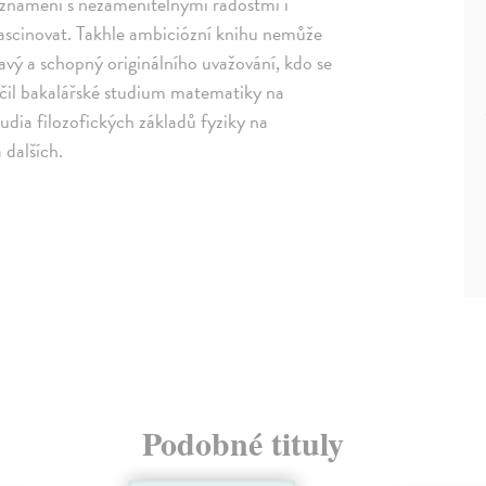
eznámení s nezaměnitelnými radostmi i
ascinovat. Takhle ambiciózní knihu nemůže
avý a schopný originálního uvažování, kdo se
nčil bakalářské studium matematiky na
udia filozofických základů fyziky na
 dalších.
Podobné tituly