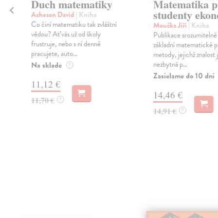
Duch matematiky
Matematika p
studenty eko
Acheson David
| Kniha
Co činí matematiku tak zvláštní
Moučka Jiří
| Kniha
vědou? Ať vás už od školy
Publikace srozumitelně 
frustruje, nebo s ní denně
základní matematické p
pracujete, auto...
metody, jejichž znalost 
nezbytná p...
Na sklade
?
Zasielame do 10 dní
11,12 €
14,46 €
11,70 €
?
14,91 €
?