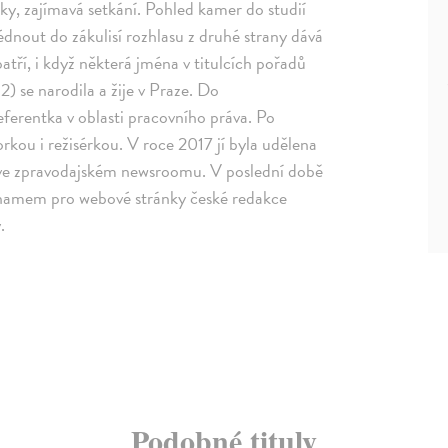
y, zajímavá setkání. Pohled kamer do studií
dnout do zákulisí rozhlasu z druhé strany dává
patří, i když některá jména v titulcích pořadů
) se narodila a žije v Praze. Do
ferentka v oblasti pracovního práva. Po
rkou i režisérkou. V roce 2017 jí byla udělena
i ve zpravodajském newsroomu. V poslední době
znamem pro webové stránky české redakce
.
Podobné tituly