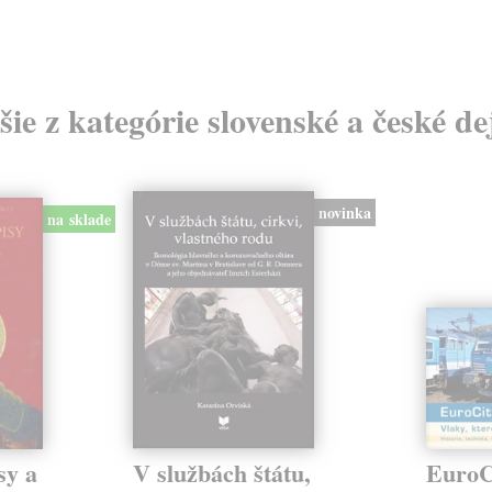
šie z kategórie slovenské a české de
novinka
na sklade
sy a
V službách štátu,
EuroCi