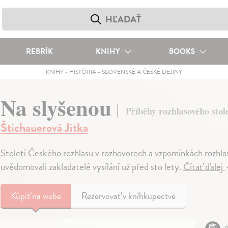
REBRÍK
KNIHY
BOOKS
KNIHY
-
HISTÓRIA
-
SLOVENSKÉ A ČESKÉ DEJINY
Na slyšenou
Příběhy rozhlasového stole
Štichauerová Jitka
Století Českého rozhlasu v rozhovorech a vzpomínkách rozhlasá
uvědomovali zakladatelé vysílání už před sto lety.
Čítať ďalej
Kúpiť
na webe
Rezervovať v kníhkupectve