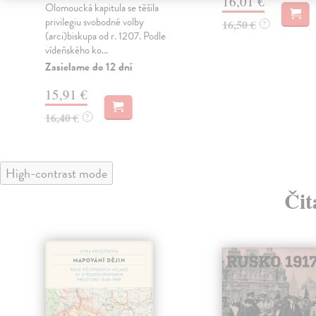
16,01 €
Olomoucká kapitula se těšila
privilegiu svobodné volby
16,50 €
?
(arci)biskupa od r. 1207. Podle
vídeňského ko...
Zasielame do 12 dní
15,91 €
16,40 €
?
High-contrast mode
Čit