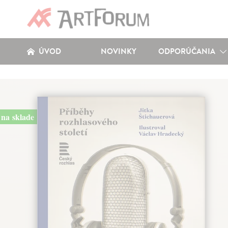
ÚVOD
NOVINKY
ODPORÚČANIA
na sklade