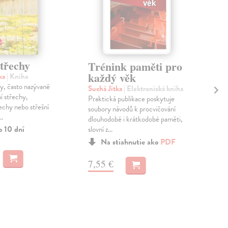
třechy
Ně
Trénink paměti pro
ps
každý věk
tka
| Kniha
y, často nazývané
Srb
Suchá Jitka
| Elektronická kniha
í střechy,
Básn
Praktická publikace poskytuje
echy nebo střešní
odvá
soubory návodů k procvičování
..
yst
dlouhodobé i krátkodobé paměti,
FHS
o 10 dní
slovní z...
Dod
Na stiahnutie ako
PDF
skl
sta
7,55 €
dod
10
10,