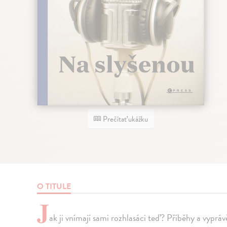
Prečítať ukážku
O TITULE
J
ak ji vnímají sami rozhlasáci teď? Příběhy a vyprá