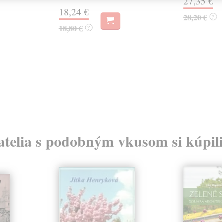
27,35 €
18,24 €
28,20 €
?
18,80 €
?
atelia s podobným vkusom si kúpili