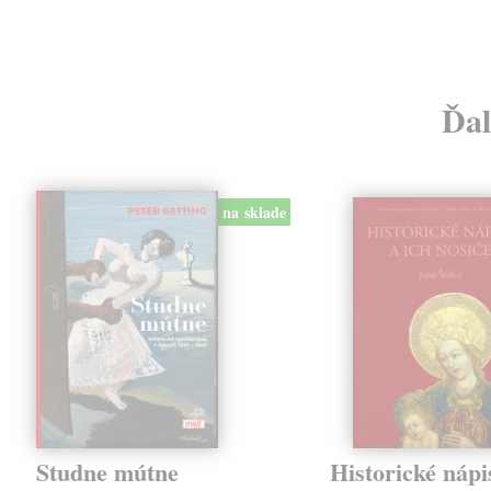
Ďal
na sklade
Studne mútne
Historické nápi