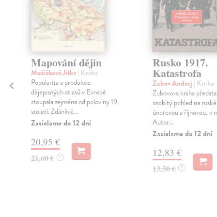
i
Mapování dějin
Rusko 1917.
Katastrofa
Močičková Jitka
| Kniha
Popularita a produkce
Zubov Andrej
| Kniha
dějepisných atlasů v Evropě
Zubovova kniha předsta
stoupala zejména od poloviny 19.
a
osobitý pohled na ruské
století. Zdánlivě...
únorovou a říjnovou, v r
Autor...
Zasielame do 12 dní
Zasielame do 12 dní
20,95 €
12,83 €
21,60 €
?
13,50 €
?