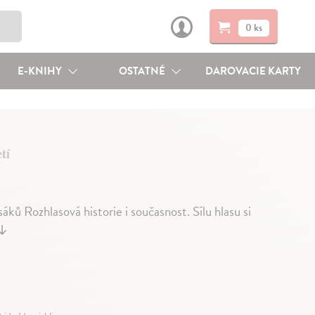
0 ks
E-KNIHY
OSTATNÉ
DAROVACIE KARTY
tí
ků Rozhlasová historie i současnost. Sílu hlasu si
↓