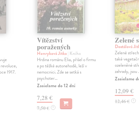
Vítězství
Zelené s
poražených
Dostálová Ji
Zelené střech
Henryková Jitka
| Kniha
také vegetačn
vuje
Hrdina románu Elia, přišel o firmu
ozeleněné stř
 revoluce,
a po těžké autonehodě, leží v
zahrady, jsou .
oce 1917.
nemocnici. Zde se setká s
psychoter...
Zasielame d
Zasielame do 12 dní
12,09 €
7,28 €
12,46 €
?
7,50 €
?