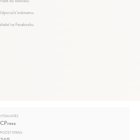
ridať do wishlistu
dporučiť známemu
dielať na Facebooku
VYDAVATEĽ
CPress
POČET STRÁN
240