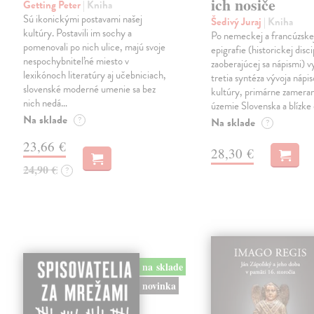
ich nosiče
Getting Peter
| Kniha
Sú ikonickými postavami našej
Šedivý Juraj
| Kniha
kultúry. Postavili im sochy a
Po nemeckej a francúzske
pomenovali po nich ulice, majú svoje
epigrafie (historickej disci
nespochybniteľné miesto v
zaoberajúcej sa nápismi) 
lexikónoch literatúry aj učebniciach,
tretia syntéza vývoja nápis
slovenské moderné umenie sa bez
kultúry, primárne zamera
nich nedá…
územie Slovenska a blízke 
Na sklade
?
Na sklade
?
23,66 €
28,30 €
24,90 €
?
na sklade
novinka