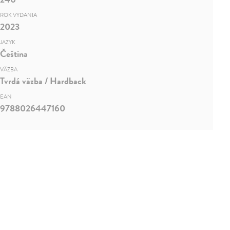
ROK VYDANIA
2023
JAZYK
Čeština
VÄZBA
Tvrdá väzba / Hardback
EAN
9788026447160