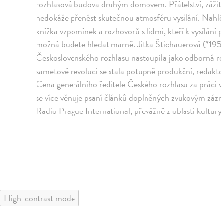
rozhlasová budova druhým domovem. Přátelství, zážitk
nedokáže přenést skutečnou atmosféru vysílání. Nahlé
knížka vzpomínek a rozhovorů s lidmi, kteří k vysílání 
možná budete hledat marně. Jitka Štichauerová (*1952
Československého rozhlasu nastoupila jako odborná re
sametové revoluci se stala potupně produkční, redakto
Cena generálního ředitele Českého rozhlasu za prác
se více věnuje psaní článků doplněných zvukovým zá
Radio Prague International, převážně z oblasti kultury
High-contrast mode