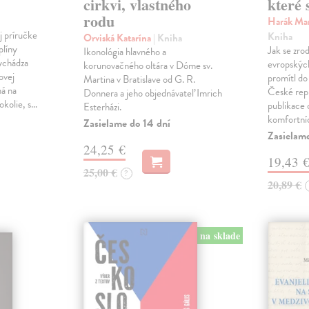
cirkvi, vlastného
které 
rodu
Harák Mar
j príručke
Kniha
Orviská Katarína
| Kniha
plíny
Jak se zrod
Ikonológia hlavného a
vychádza
evropských 
korunovačného oltára v Dóme sv.
ovej
promítl do
Martina v Bratislave od G. R.
ná na
České repu
Donnera a jeho objednávateľ Imrich
okolie, s…
publikace o
Esterházi.
komfortní
Zasielame do 14 dní
Zasielam
24,25 €
19,43 
25,00 €
?
20,89 €
na sklade