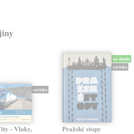
jiny
na sklade
novinka
novinka
ty - Vlaky,
Pražské stopy