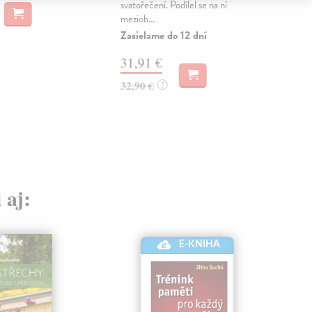
Zas
svatořečení. Podílel se na ní
meziob...
19
Zasielame do 12 dní
20,
31,91 €
32,90 €
?
 aj:
E-KNIHA