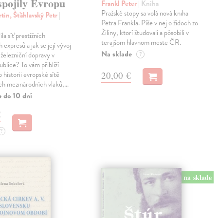
spojily Evropu
Frankl Peter
| Kniha
Pražské stopy sa volá nová kniha
tin, Šťáhlavský Petr
|
Petra Frankla. Píše v nej o židoch zo
Žiliny, ktorí študovali a pôsobili v
ila síť prestižních
terajšom hlavnom meste ČR.
expresů a jak se její vývoj
Na sklade
 železniční dopravy v
?
blice? To vám přiblíží
20,00 €
 historii evropské sítě
ch mezinárodních vlaků,…
e do 10 dní
€
?
na sklade