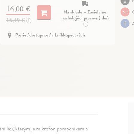
P
16,00 €
Na sklade – Zasielame
O
nasledujúci pracovný deň
16,49 €
?
Z
?
Pozrieť dostupnosť v kníhkupectvách
vění lidí, kterým je mikrofon pomocníkem a