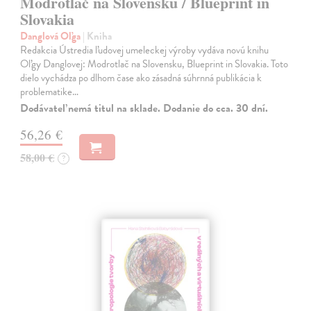
Modrotlač na Slovensku / Blueprint in
Slovakia
Danglová Oľga
| Kniha
Redakcia Ústredia ľudovej umeleckej výroby vydáva novú knihu
Oľgy Danglovej: Modrotlač na Slovensku, Blueprint in Slovakia. Toto
dielo vychádza po dlhom čase ako zásadná súhrnná publikácia k
problematike…
Dodávateľ nemá titul na sklade. Dodanie do cca. 30 dní.
56,26 €
58,00 €
?