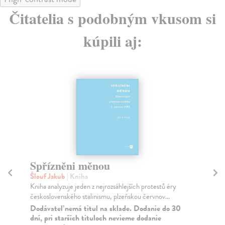
Čitatelia s podobným vkusom si
kúpili aj:
Spřízněni měnou
P
P
Šlouf Jakub
| Kniha
v
Kniha analyzuje jeden z nejrozsáhlejších protestů éry
československého stalinismu, plzeňskou červnov...
Gro
Dodávateľ nemá titul na sklade. Dodanie do 30
Ten
dní, pri starších tituloch nevieme dodanie
Sta