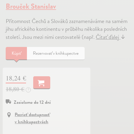
Brouček Stanislav
Přítomnost Čechů a Slováků zaznamenáváme na samém
jihu afrického kontinentu v průběhu několika posledních
století. Jsou mezi nimi cestovatelé (např.
Čítať ďalej
↓
Kúpiť
Rezervovať v kníhkupectve
18,24 €
18,80 €
?
Zasielame do 12 dní
Pozrieť dostupnosť
v kníhkupectvách