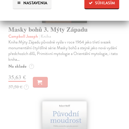
NASTAVENIA
SÚHLASÍM
Masky bohů 3. Mýty Západu
Campbell Joseph
| Kniha
Kniha Mýty Západu původně vyšla v roce 1964 jako třetí svazek
monumentální čtyřdílné série Masky bohů a stejně jako nová vydání
předchozích dílů, Primitivní mytologie a Orientální mytologie, i tato
kniha…
Na sklade
?
35,63 €
37,50 €
?