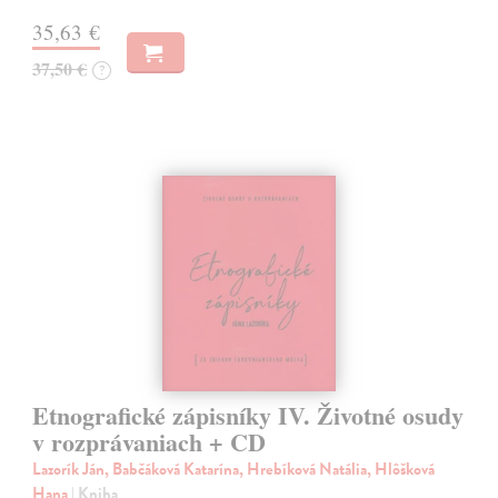
35,63 €
37,50 €
?
Etnografické zápisníky IV. Životné osudy
v rozprávaniach + CD
Lazorík Ján, Babčáková Katarína, Hrebíková Natália, Hlôšková
Hana
| Kniha