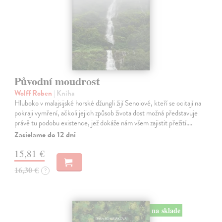
Původní moudrost
Wolff Roben
| Kniha
Hluboko v malajsijské horské džungli žijí Senoiové, kteří se ocitají na
pokraji vymření, ačkoli jejich způsob života dost možná představuje
právě tu podobu existence, jež dokáže nám všem zajistit přežití.…
Zasielame do 12 dní
15,81 €
16,30 €
?
na sklade