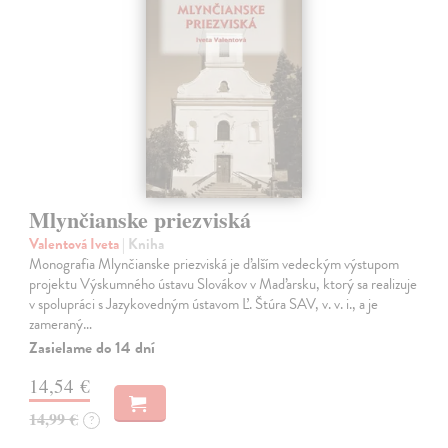
Mlynčianske priezviská
Valentová Iveta
| Kniha
Monografia Mlynčianske priezviská je ďalším vedeckým výstupom
projektu Výskumného ústavu Slovákov v Maďarsku, ktorý sa realizuje
v spolupráci s Jazykovedným ústavom Ľ. Štúra SAV, v. v. i., a je
zameraný…
Zasielame do 14 dní
14,54 €
14,99 €
?