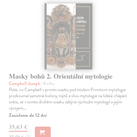
Masky bohů 2. Orientální mytologie
Campbell Joseph
| Kniha
Poté, co Campbell v prvním svazku pod titulem Primitivní mytologie
prozkoumal samotné kořeny mýtů a vlivu mytologie na lidské chápání
světa, se v tomto druhém svazku zabývá východní mytologií a jejím
vývojem.…
Zasielame do 12 dní
35,63 €
37,50 €