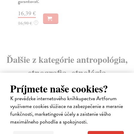
garantovať.
Za
16,39 €
20
16,90 €
?
21
Ďalšie z kategórie antropológia,
etnografia, etnológia
Príjmete naše cookies?
K prevádzke internetového kníhkupectva Artforum
na sklade
využívame cookies slúžiace na zabezpečenie a meranie
funkčnosti, marketingové účely a zaistenie vášho
maximálneho pohodlia a spokojnosti.