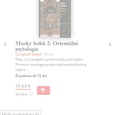
Masky bohů 2. Orientální
M
mytologie
m
Campbell Joseph
| Kniha
Ca
Poté, co Campbell v prvním svazku pod titulem
Pri
Primitivní mytologie prozkoumal samotné kořeny
čty
mýtů a ...
Za
Zasielame do 12 dní
35
35,63 €
37
37,50 €
?
High-contrast mode