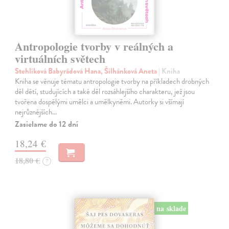
Antropologie tvorby v reálných a
virtuálních světech
Stehlíková Babyrádová Hana, Šilhánková Aneta
| Kniha
Kniha se věnuje tématu antropologie tvorby na příkladech drobných
děl dětí, studujících a také děl rozsáhlejšího charakteru, jež jsou
tvořena dospělými umělci a umělkyněmi. Autorky si všímají
nejrůznějších…
Zasielame do 12 dní
18,24 €
18,80 €
?
na sklade