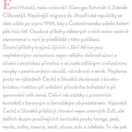
E
mil Holub), nebo misionáři (Georges Schmidt či Zdeněk
Čížkovský). Nejsilnější migrace do Jihoafrické republiky se
však udála po srpnu 1968, kdy z Československa odešlo kolem
pěti tisíc lidí. Osudové příběhy některých z nich autor osobně
zaznamenal a nyní je předkládá v této publikaci.
Životní příběhy krajanů žijících v Jižní Africe jsou
nepřebernými variantami nejen velkého dobrodružství a
sžívání s exotickou přírodou a se zcela odlišnými civilizačními
návyky v pestré směsici národů, národností a etnik. Najdeme
proto ve výkladech Čechů a Slováků zkušenosti s búrsko-
britskou rivalitou při ovládání přírodního bohatství a při
spravování celé země. Osloví nás zážitky z pracovních
kontaktů s barevným a černošským obyvatelstvem. Výpovědi
Čechů a Slováků přibližují chování nejen známých Zulů, ale
dalších skupin používajících bantuské jazyky tsonga, pedi,
venda, sotho, tswana, swati, xhosa, zulu a ndebele. To vše pak