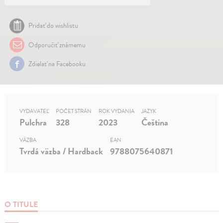
Pridať do wishlistu
Odporučiť známemu
Zdielať na Facebooku
VYDAVATEĽ
POČET STRÁN
ROK VYDANIA
JAZYK
Pulchra
328
2023
Čeština
VÄZBA
EAN
Tvrdá väzba / Hardback
9788075640871
O TITULE