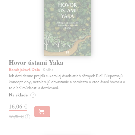
Hovor ústami Yaka
Bombjaková Daša
| Kniha
Ich deti denne prejdú rukami aj dvadsiatich rôznych ľudí. Nepoznajú
koncept viny, netolerujú chvastanie a namiesto o vzdelávaní hovoria o
zdieľaní múdrosti a dozrievaní.
Na sklade
?
16,06 €
16,90 €
?