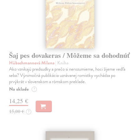
Šaj pes dovakeras / Môžeme sa dohodnúť
Hübschmannová Milena
| Kniha
Ako vznikajú predsudky a prečo si nerozumieme, hoci žijeme vedľa
seba? Výnimočná publikácia uznávanej romistky vychádza po
prvýkrát v slovenskom a rómskom preklade.
Na sklade
?
14,25 €
15,00 €
?