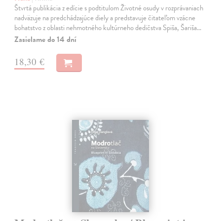
Štvrtá publikácia z edície s podtitulom Životné osudy v rozprávaniach
nadväzuje na predchádzajúce diely a predstavuje čitateľom vzácne
bohatstvo z oblasti nehmotného kultúrneho dedičstva Spiša, Šariša…
Zasielame do 14 dní
18,30 €