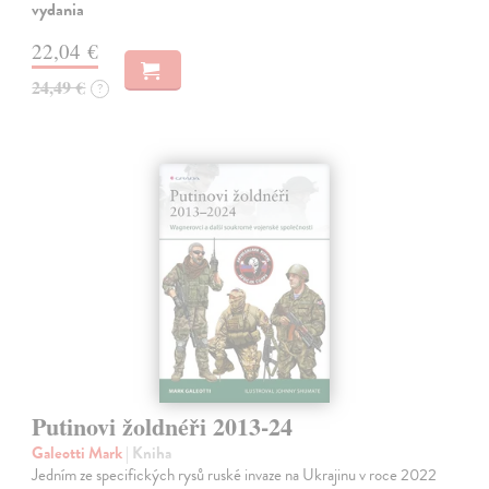
vydania
22,04 €
24,49 €
?
Putinovi žoldnéři 2013-24
Galeotti Mark
| Kniha
Jedním ze specifických rysů ruské invaze na Ukrajinu v roce 2022