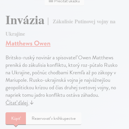
Prečítať ukážku
Invázia
Zákulisie Putinovej vojny na
Ukrajine
Matthews Owen
Britsko-ruský novinár a spisovateľ Owen Matthews
preniká do zákulisia konfliktu, ktorý roz-pútalo Rusko
na Ukrajine, počnúc chodbami Kremľa až po zákopy v
Mariupole. Rusko-ukrajinská vojna je najvážnejšou
geopolitickou krízou od čias druhej svetovej vojny, no
napriek tomu jadro konfliktu ostáva záhadou.
Čítať ďalej
↓
Kúpiť
Rezervovať v kníhkupectve