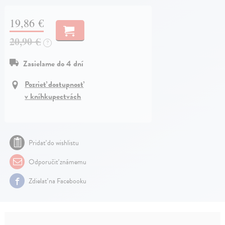
19,86 €
20,90 €
?
Zasielame do 4 dní
Pozrieť dostupnosť
v kníhkupectvách
Pridať do wishlistu
Odporučiť známemu
Zdielať na Facebooku