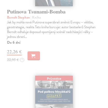
Putinova Tsunami-Bomba
Berndt Stephan
| Kniha
Jak by mohla nová Putinova superzbraň změnit Evropu – věštba,
geostrategie, realita Tato kniha burcuje: autor bestselerů Stephan
Berndt odhaluje doposud opomíjený scénář nadcházející války –
jednou zbraní…
Do 6 dní
22,26 €
22,95 €
?