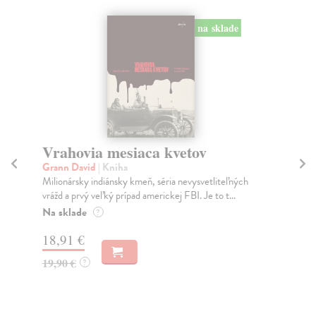
na sklade
Vrahovia mesiaca kvetov
S
Grann David
| Kniha
Wo
Milionársky indiánsky kmeň, séria nevysvetliteľných
Zač
vrážd a prvý veľký prípad americkej FBI. Je to t...
his
Na sklade
Na
?
18,91 €
17
19,90 €
18
?