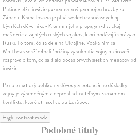
konfliktu, ako aj do obdobia pandémie covidu-19, keď skrsol
Putinov plán invázie poznamenaný paranojou hrozby zo
Západu. Kniha Invázia je plná svedectiev súčasných aj
bývalých dôverníkov Kremľa a jeho propagan-distickej
mašinérie a zajatých ruských vojakov, ktorí podávajú správy o
Rusku i o tom, čo sa deje na Ukrajine. Vďaka nim sa
Matthews snaží odhaliť príčiny vypuknutia vojny a zároveň
rozpráva o tom, čo sa dialo počas prvých šiestich mesiacov od
invázie.
Panoramatický pohľad na dôvody a potenciálne dôsledky
vojny je výnimočným a neprehliad-nuteľným záznamom
konfliktu, ktorý otriasol celou Európou.
High-contrast mode
Podobné tituly