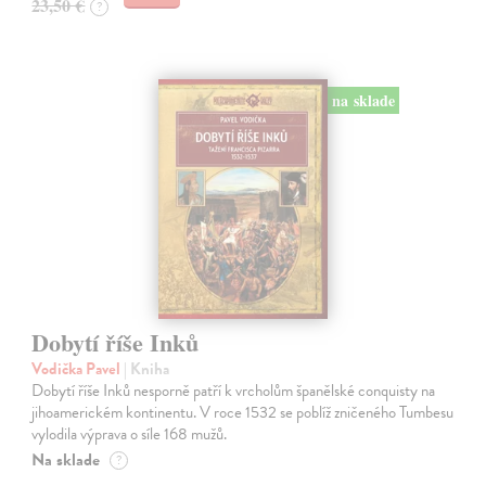
23,50 €
?
na sklade
Dobytí říše Inků
Vodička Pavel
| Kniha
Dobytí říše Inků nesporně patří k vrcholům španělské conquisty na
jihoamerickém kontinentu. V roce 1532 se poblíž zničeného Tumbesu
vylodila výprava o síle 168 mužů.
Na sklade
?