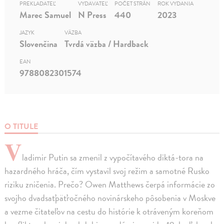
PREKLADATEĽ
VYDAVATEĽ
POČET STRÁN
ROK VYDANIA
Marec Samuel
N Press
440
2023
JAZYK
VÄZBA
Slovenčina
Tvrdá väzba / Hardback
EAN
9788082301574
O TITULE
V
ladimir Putin sa zmenil z vypočítavého diktá-tora na
hazardného hráča, čím vystavil svoj režim a samotné Rusko
riziku zničenia. Prečo? Owen Matthews čerpá informácie zo
svojho dvadsaťpäťročného novinárskeho pôsobenia v Moskve
a vezme čitateľov na cestu do histórie k otráveným koreňom