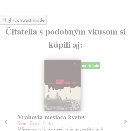
High-contrast mode
Čitatelia s podobným vkusom si
kúpili aj:
na sklade
Vrahovia mesiaca kvetov
S
Grann David
| Kniha
Wo
Milionársky indiánsky kmeň, séria nevysvetliteľných
Zač