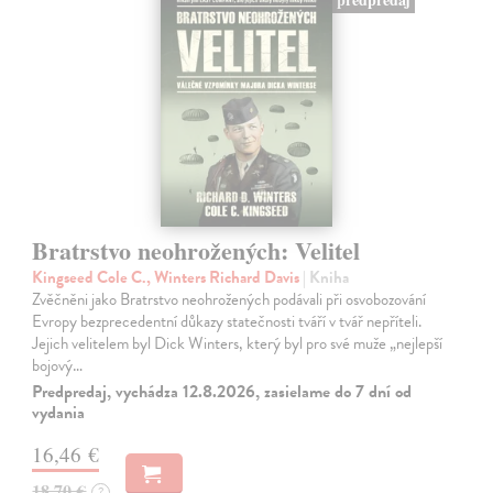
Bratrstvo neohrožených: Velitel
Kingseed Cole C., Winters Richard Davis
| Kniha
Zvěčněni jako Bratrstvo neohrožených podávali při osvobozování
Evropy bezprecedentní důkazy statečnosti tváří v tvář nepříteli.
Jejich velitelem byl Dick Winters, který byl pro své muže „nejlepší
bojový…
Predpredaj, vychádza 12.8.2026, zasielame do 7 dní od
vydania
16,46 €
18,70 €
?