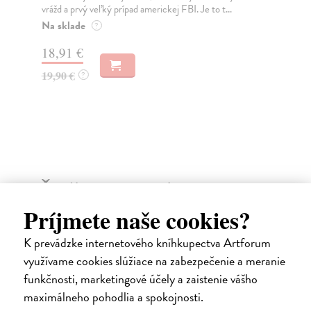
vrážd a prvý veľký prípad americkej FBI. Je to t...
his
Na sklade
Na
?
18,91 €
17
19,90 €
18
?
Ďalšie z kategórie military
Príjmete naše cookies?
(vojenské dejiny)
K prevádzke internetového kníhkupectva Artforum
využívame cookies slúžiace na zabezpečenie a meranie
funkčnosti, marketingové účely a zaistenie vášho
na sklade
maximálneho pohodlia a spokojnosti.