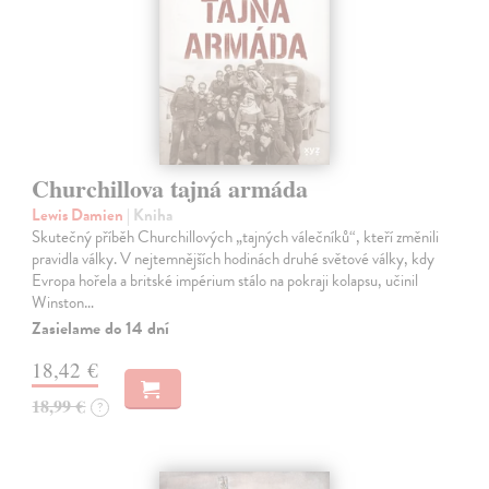
Churchillova tajná armáda
Lewis Damien
| Kniha
Skutečný příběh Churchillových „tajných válečníků“, kteří změnili
pravidla války. V nejtemnějších hodinách druhé světové války, kdy
Evropa hořela a britské impérium stálo na pokraji kolapsu, učinil
Winston…
Zasielame do 14 dní
18,42 €
18,99 €
?