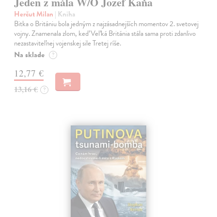
Jeden z mála W/O Jozef Kaňa
Herčut Milan
| Kniha
Bitka o Britániu bola jedným z najzásadnejších momentov 2. svetovej
vojny. Znamenala zlom, keď Veľká Británia stála sama proti zdanlivo
nezastaviteľnej vojenskej sile Tretej ríše.
Na sklade
?
12,77 €
13,16 €
?