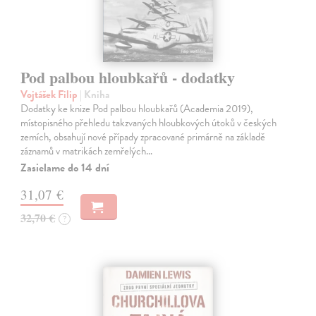
Pod palbou hloubkařů - dodatky
Vojtášek Filip
| Kniha
Dodatky ke knize Pod palbou hloubkařů (Academia 2019),
místopisného přehledu takzvaných hloubkových útoků v českých
zemích, obsahují nové případy zpracované primárně na základě
záznamů v matrikách zemřelých…
Zasielame do 14 dní
31,07 €
32,70 €
?