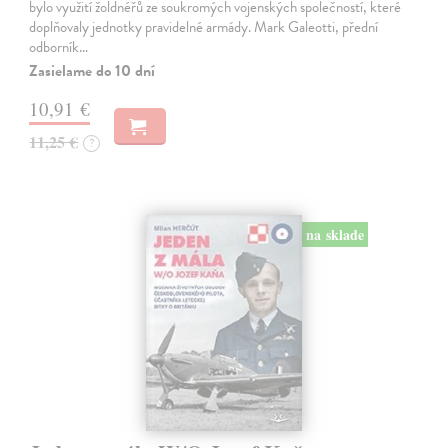
bylo využití žoldnéřů ze soukromých vojenských společností, které
doplňovaly jednotky pravidelné armády. Mark Galeotti, přední
odborník…
Zasielame do 10 dní
10,91 €
11,25 €
?
na sklade