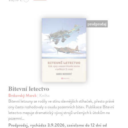
predpredaj
Bitevní letectvo
Brzkovský Marek
| Kniha
Bitevní letouny se rodily ve stínu slavnějších stíhaček, přesto právě
ony často rozhodovaly o osudu pozemních bitev. Publikace Bitevní
letectvo mapuje dramatický vývoj strojů určených k útokům na
pozemní…
Predpredaj, vychádza 3.9.2026, zasielame do 12 dní od