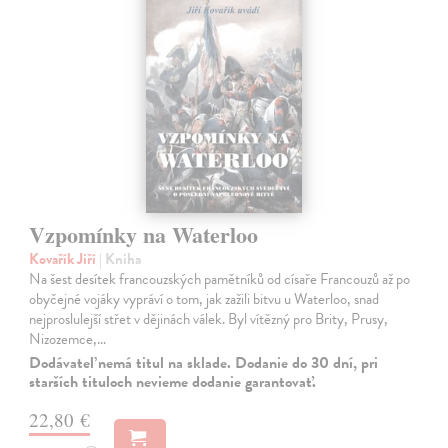
Vzpomínky na Waterloo
Kovařík Jiří
| Kniha
Na šest desítek francouzských pamětníků od císaře Francouzů až po
obyčejné vojáky vypráví o tom, jak zažili bitvu u Waterloo, snad
nejproslulejší střet v dějinách válek. Byl vítězný pro Brity, Prusy,
Nizozemce,…
Dodávateľ nemá titul na sklade. Dodanie do 30 dní, pri
starších tituloch nevieme dodanie garantovať.
22,80 €