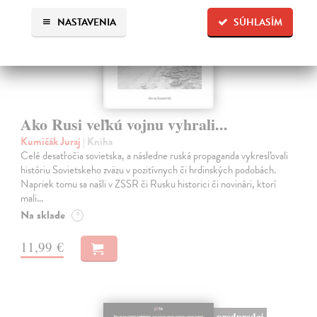
NASTAVENIA
SÚHLASÍM
Ako Rusi veľkú vojnu vyhrali...
Kumičák Juraj
| Kniha
Celé desaťročia sovietska, a následne ruská propaganda vykresľovali
históriu Sovietskeho zväzu v pozitívnych či hrdinských podobách.
Napriek tomu sa našli v ZSSR či Rusku historici či novinári, ktorí
mali…
Na sklade
?
11,99 €
predpredaj