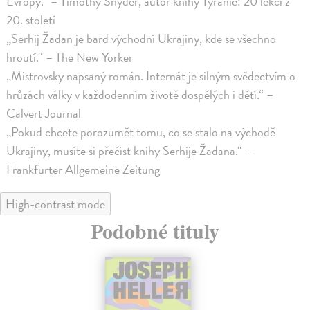
Evropy.“ – Timothy Snyder, autor knihy Tyranie: 20 lekcí z
20. století
„Serhij Žadan je bard východní Ukrajiny, kde se všechno
hroutí.“ – The New Yorker
„Mistrovsky napsaný román. Internát je silným svědectvím o
hrůzách války v každodenním životě dospělých i dětí.“ –
Calvert Journal
„Pokud chcete porozumět tomu, co se stalo na východě
Ukrajiny, musíte si přečíst knihy Serhije Žadana.“ –
Frankfurter Allgemeine Zeitung
High-contrast mode
Podobné tituly