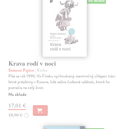
na sklade
Krava rodí v noci
Statovci Pajtim
| Kniha
Píše sa rok 1996. Vo Fínsku vychovávaný osemročný chlapec trávi
letné prázdniny v Kosove, kde zažíva čudesné udalosti, ktoré ho
poznačia na celý život.
Na sklade
17,01 €
18,90 €
?