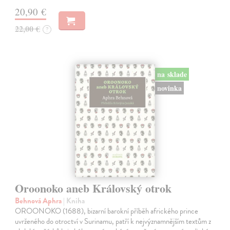
20,90 €
22,00 €
?
na sklade
novinka
Oroonoko aneb Královský otrok
Behnová Aphra
| Kniha
OROONOKO (1688), bizarní barokní příběh afrického prince
uvrženého do otroctví v Surinamu, patří k nejvýznamnějším textům z