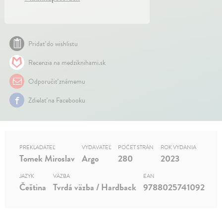
Pridať do wishlistu
Recenzia na medziknihami.sk
Odporučiť známemu
Zdielať na Facebooku
PREKLADATEĽ
VYDAVATEĽ
POČET STRÁN
ROK VYDANIA
Tomek Miroslav
Argo
280
2023
JAZYK
VÄZBA
EAN
Čeština
Tvrdá väzba / Hardback
9788025741092