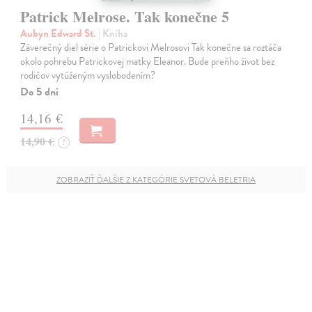
Patrick Melrose. Tak konečne 5
Aubyn Edward St.
| Kniha
Záverečný diel série o Patrickovi Melrosovi Tak konečne sa roztáča
okolo pohrebu Patrickovej matky Eleanor. Bude preňho život bez
rodičov vytúženým vyslobodením?
Do 5 dní
14,16 €
14,90 €
?
ZOBRAZIŤ ĎALŠIE Z KATEGÓRIE SVETOVÁ BELETRIA