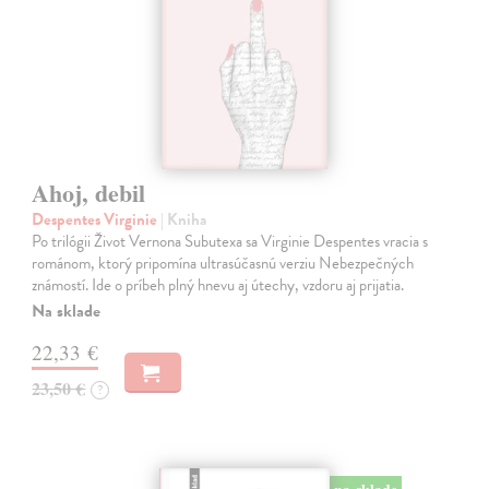
Ahoj, debil
Despentes Virginie
| Kniha
Po trilógii Život Vernona Subutexa sa Virginie Despentes vracia s
románom, ktorý pripomína ultrasúčasnú verziu Nebezpečných
známostí. Ide o príbeh plný hnevu aj útechy, vzdoru aj prijatia.
Na sklade
22,33 €
23,50 €
?