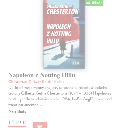
na sklade
Napoleon z Notting Hillu
Chesterton Gilbert Keith
| Kniha
Dej literárnej prvotiny anglický spisovateľa, filozofa a laického
teológa Gilberta Keitha Chestertona (1874 – 1936) Napoleon z
Notting Hillu sa odohráva v roku 1984, keď sa Angličania rozhodli
zriecť parlamentnej…
Na sklade
15,19 €