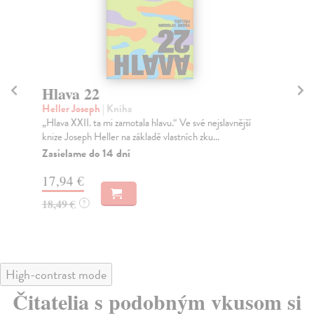
Hlava 22
A
Heller Joseph
| Kniha
Ro
„Hlava XXII. ta mi zamotala hlavu.“ Ve své nejslavnější
V A
knize Joseph Heller na základě vlastních zku...
pra
lit
Zasielame do 14 dní
Na
17,94 €
30
18,49 €
?
31
High-contrast mode
Čitatelia s podobným vkusom si