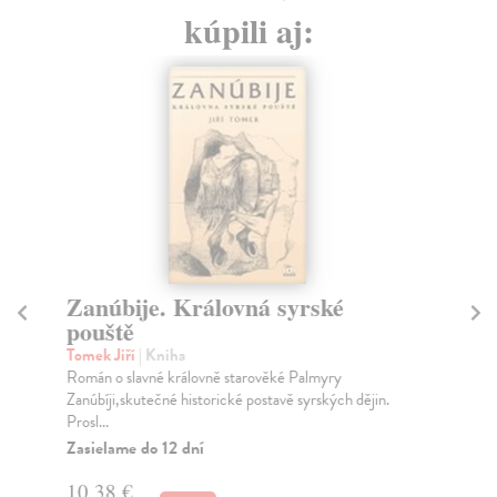
kúpili aj:
Zanúbije. Královná syrské
Č
pouště
F
Tomek Jiří
| Kniha
To
Román o slavné královně starověké Palmyry
Jak
Zanúbíji,skutečné historické postavě syrských dějin.
děj
Prosl...
Za
Zasielame do 12 dní
17
10,38 €