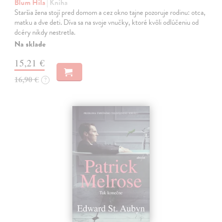
Blum Hila
| Kniha
Staršia žena stojí pred domom a cez okno tajne pozoruje rodinu: otca,
matku a dve deti. Díva sa na svoje vnučky, ktoré kvôli odlúčeniu od
dcéry nikdy nestretla.
Na sklade
15,21 €
16,90 €
?