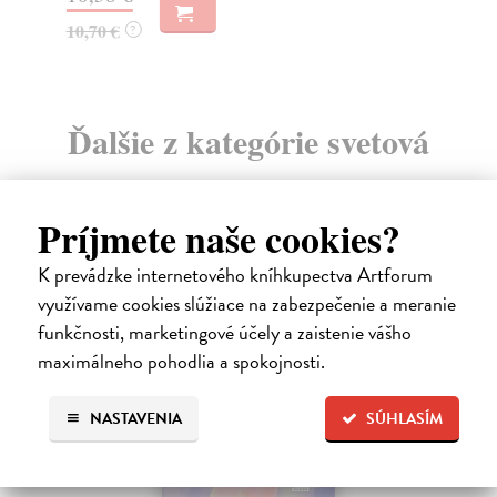
18
10,70 €
?
Ďalšie z kategórie svetová
beletria
Príjmete naše cookies?
na sklade
K prevádzke internetového kníhkupectva Artforum
využívame cookies slúžiace na zabezpečenie a meranie
funkčnosti, marketingové účely a zaistenie vášho
maximálneho pohodlia a spokojnosti.
NASTAVENIA
SÚHLASÍM