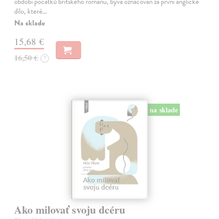
období počátků britského románu, bývá označován za první anglické
dílo, které…
Na sklade
15,68 €
16,50 €
?
na sklade
Ako milovať svoju dcéru