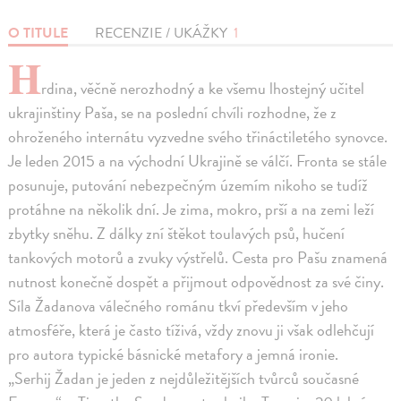
O TITULE
RECENZIE / UKÁŽKY
1
H
rdina, věčně nerozhodný a ke všemu lhostejný učitel
ukrajinštiny Paša, se na poslední chvíli rozhodne, že z
ohroženého internátu vyzvedne svého třináctiletého synovce.
Je leden 2015 a na východní Ukrajině se válčí. Fronta se stále
posunuje, putování nebezpečným územím nikoho se tudíž
protáhne na několik dní. Je zima, mokro, prší a na zemi leží
zbytky sněhu. Z dálky zní štěkot toulavých psů, hučení
tankových motorů a zvuky výstřelů. Cesta pro Pašu znamená
nutnost konečně dospět a přijmout odpovědnost za své činy.
Síla Žadanova válečného románu tkví především v jeho
atmosféře, která je často tíživá, vždy znovu ji však odlehčují
pro autora typické básnické metafory a jemná ironie.
„Serhij Žadan je jeden z nejdůležitějších tvůrců současné