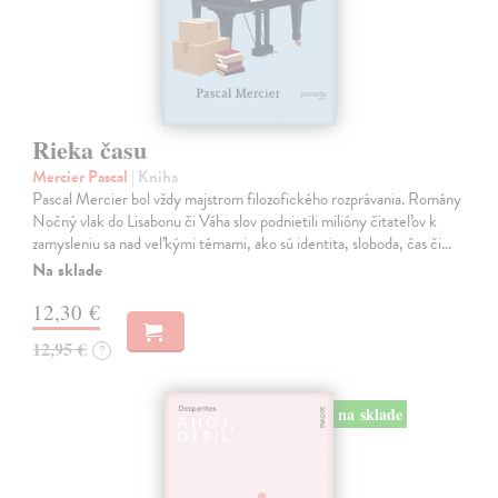
Rieka času
Mercier Pascal
| Kniha
Pascal Mercier bol vždy majstrom filozofického rozprávania. Romány
Nočný vlak do Lisabonu či Váha slov podnietili milióny čitateľov k
zamysleniu sa nad veľkými témami, ako sú identita, sloboda, čas či…
Na sklade
12,30 €
12,95 €
?
na sklade