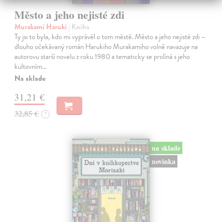
Město a jeho nejisté zdi
Murakami Haruki
| Kniha
Ty jsi to byla, kdo mi vyprávěl o tom městě. Město a jeho nejisté zdi –
dlouho očekávaný román Harukiho Murakamiho volně navazuje na
autorovu starší novelu z roku 1980 a tematicky se prolíná s jeho
kultovním…
Na sklade
31,21 €
32,85 €
?
na sklade
novinka