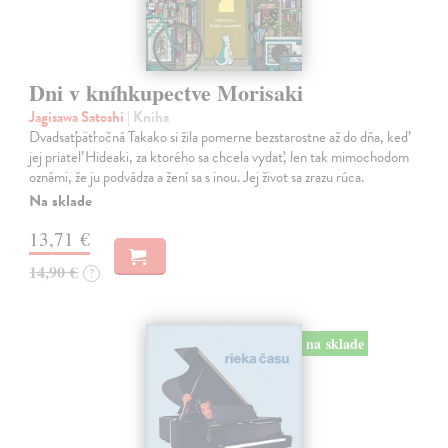
Dni v kníhkupectve Morisaki
Jagisawa Satoshi
| Kniha
Dvadsaťpäťročná Takako si žila pomerne bezstarostne až do dňa, keď
jej priateľ Hideaki, za ktorého sa chcela vydať, len tak mimochodom
oznámi, že ju podvádza a žení sa s inou. Jej život sa zrazu rúca.
Na sklade
13,71 €
14,90 €
?
na sklade