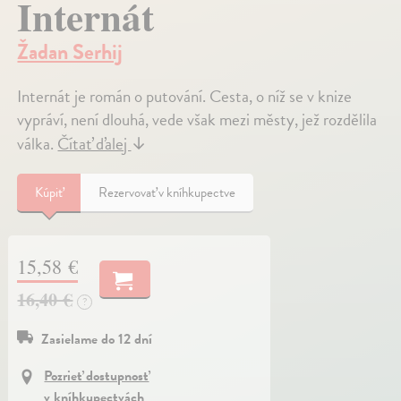
Internát
Žadan Serhij
Internát je román o putování. Cesta, o níž se v knize
vypráví, není dlouhá, vede však mezi městy, jež rozdělila
válka.
Čítať ďalej
↓
Kúpiť
Rezervovať v kníhkupectve
15,58 €
16,40 €
?
Zasielame do 12 dní
Pozrieť dostupnosť
v kníhkupectvách