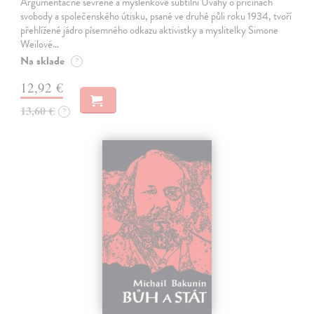
Argumentačně sevřené a myšlenkově subtilní Úvahy o příčinách
svobody a společenského útisku, psané ve druhé půli roku 1934, tvoří
přehlížené jádro písemného odkazu aktivistky a myslitelky Simone
Weilové…
Na sklade
?
12,92 €
13,60 €
?