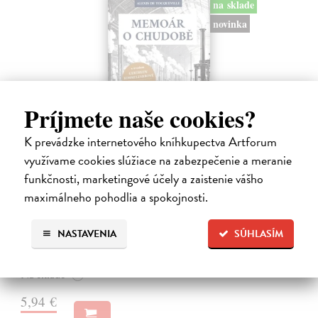
na sklade
novinka
Príjmete naše cookies?
K prevádzke internetového kníhkupectva Artforum
využívame cookies slúžiace na zabezpečenie a meranie
funkčnosti, marketingové účely a zaistenie vášho
Memoár o chudobě
maximálneho pohodlia a spokojnosti.
Tocqueville Alexis de
| Kniha
První český překlad méně známého díla jedné z nejvýznamnějších
osobností evropské politické filosofie 19. století je doplněn obšírnými
NASTAVENIA
SÚHLASÍM
komentáři Ivo Budila, Jana Kellera a Gertrudy Himmelfalberové.
Od…
Na sklade
?
5,94 €