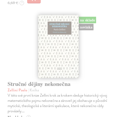
6,60 €
?
na sklade
novinka
Stručné dějiny nekonečna
Zellini Paolo
| Kniha
V této své první knize Zellini krok za krokem sleduje historický vývoj
matematického pojmu nekonečna a zároveň jej obohacuje o původní
mytické, theologické a literární spekulace, které nekonečno vždy
provázely.…