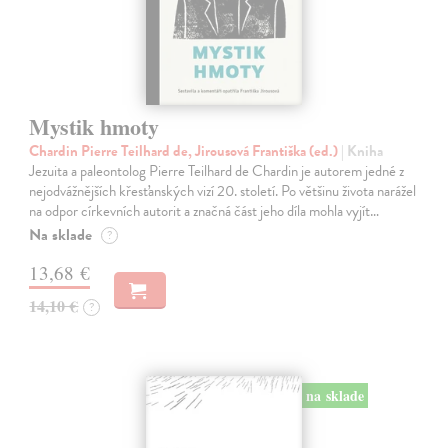
Mystik hmoty
Chardin Pierre Teilhard de, Jirousová Františka (ed.)
| Kniha
Jezuita a paleontolog Pierre Teilhard de Chardin je autorem jedné z
nejodvážnějších křesťanských vizí 20. století. Po většinu života narážel
na odpor církevních autorit a značná část jeho díla mohla vyjít…
Na sklade
?
13,68 €
14,10 €
?
na sklade