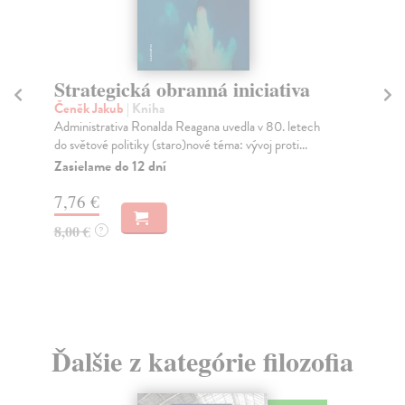
Strategická obranná iniciativa
Čeněk Jakub
| Kniha
Čl
Administrativa Ronalda Reagana uvedla v 80. letech
s
do světové politiky (staro)nové téma: vývoj proti...
Ml
Zasielame do 12 dní
Jak
hum
7,76 €
8,00 €
?
8,
Ďalšie z kategórie filozofia