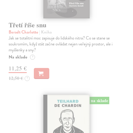
Třetí říše snu
Beradt Charlotte
| Kniha
Jak se totalitní moc zapisuje do lidského nitra? Co se stane se
soukromím, když stát začne ovládat nejen veřejný prostor, ale i
myšlenky a sny?
Na sklade
?
11,25 €
12,50 €
?
na sklade