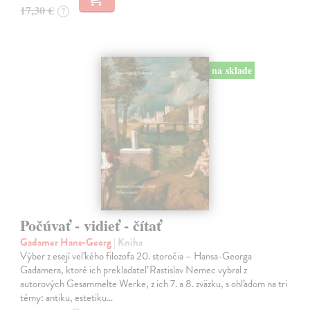
17,30 €
?
na sklade
Počúvať - vidieť - čítať
Gadamer Hans-Georg
| Kniha
Výber z esejí veľkého filozofa 20. storočia – Hansa-Georga
Gadamera, ktoré ich prekladateľ Rastislav Nemec vybral z
autorových Gesammelte Werke, z ich 7. a 8. zväzku, s ohľadom na tri
témy: antiku, estetiku…