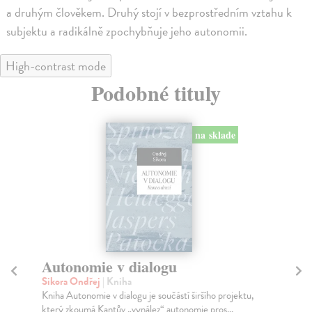
a druhým člověkem. Druhý stojí v bezprostředním vztahu k
subjektu a radikálně zpochybňuje jeho autonomii.
High-contrast mode
Podobné tituly
na sklade
Autonomie v dialogu
Ži
Sikora Ondřej
| Kniha
Ar
Kniha Autonomie v dialogu je součástí širšího projektu,
HA
který zkoumá Kantův „vynález“ autonomie pros...
pos