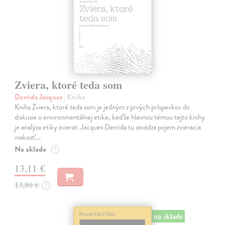
Zviera, ktoré teda som
Derrida Jacques
| Kniha
Kniha Zviera, ktoré teda som je jedným z prvých príspevkov do
diskusie o environmentálnej etike, keďže hlavnou témou tejto knihy
je analýza etiky zvierat. Jacques Derrida tu zavádza pojem zvieracia
inakosť.…
Na sklade
?
13,11 €
13,80 €
?
na sklade