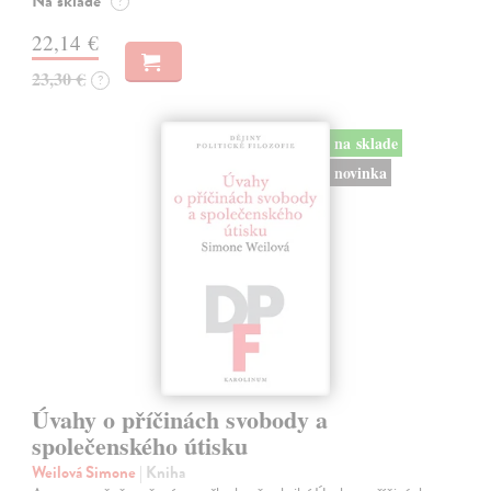
Na sklade
?
22,14 €
23,30 €
?
na sklade
novinka
Úvahy o příčinách svobody a
společenského útisku
Weilová Simone
| Kniha