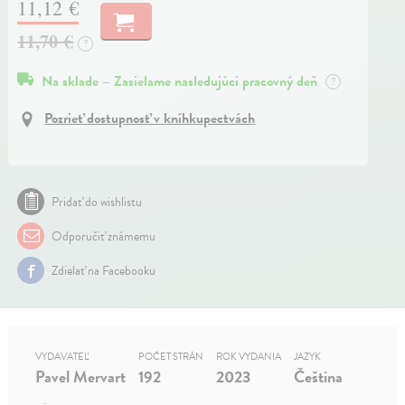
11,12 €
11,70 €
?
Na sklade – Zasielame nasledujúci pracovný deň
?
Pozrieť dostupnosť v kníhkupectvách
Pridať do wishlistu
Odporučiť známemu
Zdielať na Facebooku
VYDAVATEĽ
POČET STRÁN
ROK VYDANIA
JAZYK
Pavel Mervart
192
2023
Čeština