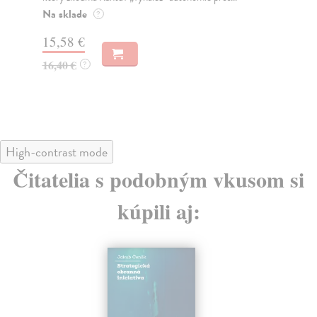
poz
Na sklade
?
Na
15,58 €
17
16,40 €
?
18
High-contrast mode
Čitatelia s podobným vkusom si
kúpili aj: