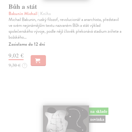
Bůh a stát
Bakunin Michail
| Kniha
Michail Bakunin, ruský filozof, revolucionář a anarchista, představil
ve svém nejznámějším textu nazvaném Bůh a stát výklad
společenského vývoje, podle nějž člověk překonává stadium zvířete a
božského…
Zasielame do 12 dní
9,02 €
9,30 €
?
na sklade
novinka