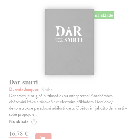
na sklade
Dar smrti
Derrida Jacques
| Kniha
Dar smrti je originální filosofickou interpretací Abrahámova
obětování Izáka a zároveň excelentním příkladem Derridovy
dekonstrukce paradoxní události daru. Obětování jakožto dar smrti v
sobě propojuje…
Na sklade
?
16,78 €