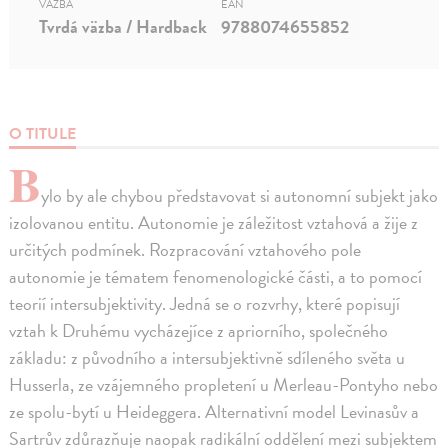
VÄZBA
EAN
Tvrdá väzba / Hardback
9788074655852
O TITULE
B
ylo by ale chybou představovat si autonomní subjekt jako
izolovanou entitu. Autonomie je záležitost vztahová a žije z
určitých podmínek. Rozpracování vztahového pole
autonomie je tématem fenomenologické části, a to pomocí
teorií intersubjektivity. Jedná se o rozvrhy, které popisují
vztah k Druhému vycházejíce z apriorního, společného
základu: z původního a intersubjektivně sdíleného světa u
Husserla, ze vzájemného propletení u Merleau-Pontyho nebo
ze spolu-bytí u Heideggera. Alternativní model Levinasův a
Sartrův zdůrazňuje naopak radikální oddělení mezi subjektem