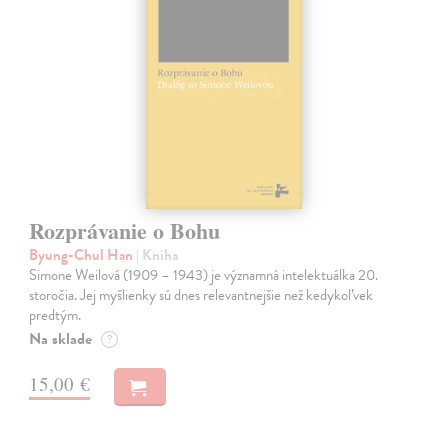
Rozprávanie o Bohu
Byung-Chul Han
| Kniha
Simone Weilová (1909 – 1943) je významná intelektuálka 20.
storočia. Jej myšlienky sú dnes relevantnejšie než kedykoľvek
predtým.
Na sklade
?
15,00 €