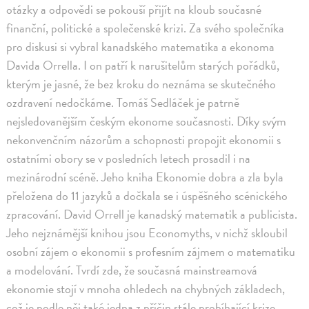
otázky a odpovědi se pokouší přijít na kloub současné
finanční, politické a společenské krizi. Za svého společníka
pro diskusi si vybral kanadského matematika a ekonoma
Davida Orrella. I on patří k narušitelům starých pořádků,
kterým je jasné, že bez kroku do neznáma se skutečného
ozdravení nedočkáme. Tomáš Sedláček je patrně
nejsledovanějším českým ekonome současnosti. Díky svým
nekonvenčním názorům a schopnosti propojit ekonomii s
ostatními obory se v posledních letech prosadil i na
mezinárodní scéně. Jeho kniha Ekonomie dobra a zla byla
přeložena do 11 jazyků a dočkala se i úspěšného scénického
zpracování. David Orrell je kanadský matematik a publicista.
Jeho nejznámější knihou jsou Economyths, v nichž skloubil
osobní zájem o ekonomii s profesním zájmem o matematiku
a modelování. Tvrdí zde, že současná mainstreamová
ekonomie stojí v mnoha ohledech na chybných základech,
což je podle něj také jedna z příčin stále probíhající krize.