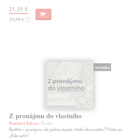
21,15 €
23,50 €
?
novinka
Z pronájmu do vlastního
Kotrčová Sabina
| Kniha
Bydlíte v pronájmu, ale jednou byste chtěli něco svého? Ptáte se:
„Kde začít?