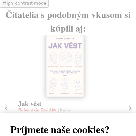
High-contrast mode
Čitatelia s podobným vkusom si
kúpili aj:
Jak vést
Zá
p
Rubenstein David M.
| Kniha
Nepostradatelná příručka pro každého lídra. Poznejte
Či
životní zásady, filozofii a klíčové události, k...
Pub
Príjmete naše cookies?
stu
Zasielame do 12 dní
nás