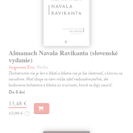
Almanach Navala Ravikanta (slovenské
vydanie)
Jorgenson Eric
| Kniha
Zbohatnutie nie je len o šťastí a šťastie nie je iba vlastnosť, s ktorou sa
narodíme. Mať oboje sa nám môže zdať nedosiahnuteľné, ale
budovanie bohatstva a šťastia sú zručnosti, ktoré sa dajú naučiť.
Do 3 dní
13,48 €
13,90 €
?