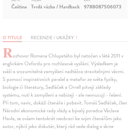
JAZYK
VÄZBA
EAN
Čeština
Tvrdá väzba / Hardback
9788087506073
O TITULE
RECENZIE / UKÁŽKY
1
R
ozhovor Romana Chlupatého byl natočen v létě 2011 v
anglickém Oxfordu pro rozhlasové vysílání. Výsledkem je
svěží a srozumitelné zamyšlení nadtěžce stravitelnými věcmi.
S pomocí inspirativních paralel a metafor ze světa fyziky,
biologie či literatury, Sedláček a Orrell pitvají základy
systému, nutí k zamyšlení a nabízejí - ale nevnucují - řešení.
Při tom, navíc, dokáží čtenáře i pobavit. Tomáš Sedláček, člen
Národní ekonomické rady vlády a bývalý poradce Václava
Havla, se ovšem tentokrát neobrací ke svým čtenářům jako
autor, nýbrž jako diskutér, který rád vede dialog a skrze