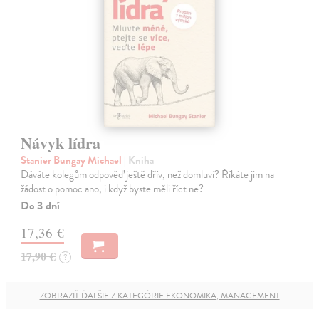
Návyk lídra
Stanier Bungay Michael
| Kniha
Dáváte kolegům odpověď ještě dřív, než domluví? Říkáte jim na
žádost o pomoc ano, i když byste měli říct ne?
Do 3 dní
17,36 €
17,90 €
?
ZOBRAZIŤ ĎALŠIE Z KATEGÓRIE EKONOMIKA, MANAGEMENT