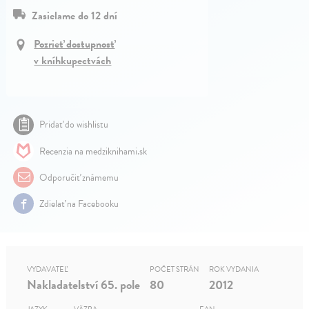
Zasielame do 12 dní
Pozrieť dostupnosť
v kníhkupectvách
Pridať do wishlistu
Recenzia na medziknihami.sk
Odporučiť známemu
Zdielať na Facebooku
VYDAVATEĽ
POČET STRÁN
ROK VYDANIA
Nakladatelství 65. pole
80
2012