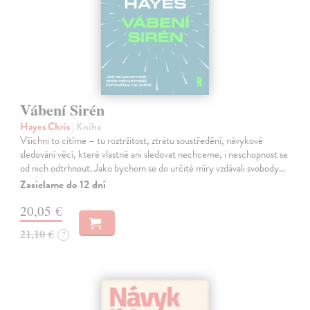
Vábení Sirén
Hayes Chris
| Kniha
Všichni to cítíme – tu roztržitost, ztrátu soustředění, návykové
sledování věcí, které vlastně ani sledovat nechceme, i neschopnost se
od nich odtrhnout. Jako bychom se do určité míry vzdávali svobody…
Zasielame do 12 dní
20,05 €
21,10 €
?