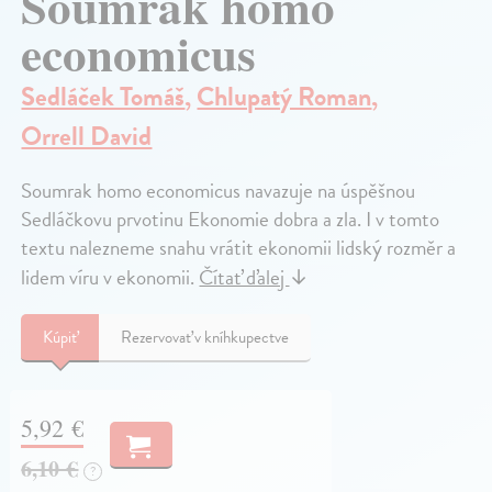
Soumrak homo
economicus
Sedláček Tomáš
,
Chlupatý Roman
,
Orrell David
Soumrak homo economicus navazuje na úspěšnou
Sedláčkovu prvotinu Ekonomie dobra a zla. I v tomto
textu nalezneme snahu vrátit ekonomii lidský rozměr a
lidem víru v ekonomii.
Čítať ďalej
↓
Kúpiť
Rezervovať v kníhkupectve
5,92 €
6,10 €
?