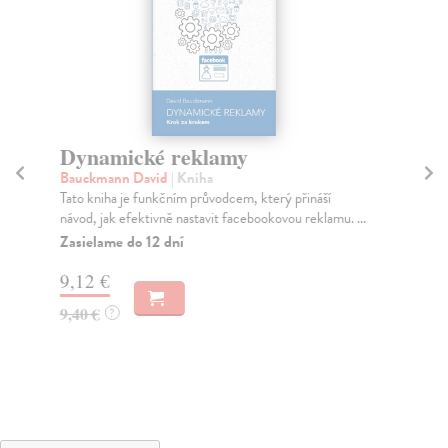
Dynamické reklamy
Mu
e
Bauckmann David
| Kniha
Tato kniha je funkčním průvodcem, který přináší
Ca
návod, jak efektivně nastavit facebookovou reklamu. ...
Mon
mul
Zasielame do 12 dní
tec
9,12 €
Za
9,40 €
?
7,
8,