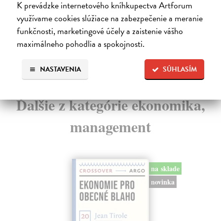
K prevádzke internetového kníhkupectva Artforum
22,80 €
Za
využívame cookies slúžiace na zabezpečenie a meranie
23,50 €
?
15
funkčnosti, marketingové účely a zaistenie vášho
maximálneho pohodlia a spokojnosti.
16
NASTAVENIA
SÚHLASÍM
Ďalšie z kategórie ekonomika,
management
na sklade
novinka