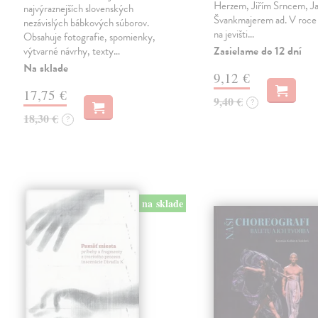
Herzem, Jiřím Srncem, 
najvýraznejších slovenských
Švankmajerem ad. V roce 
nezávislých bábkových súborov.
na jevišti…
Obsahuje fotografie, spomienky,
Zasielame do 12 dní
výtvarné návrhy, texty…
Na sklade
9,12 €
17,75 €
9,40 €
?
18,30 €
?
na sklade