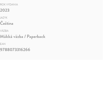
ROK VYDANIA
2023
JAZYK
Čeština
VÄZBA
Mäkká väzba / Paperback
EAN
9788073316266