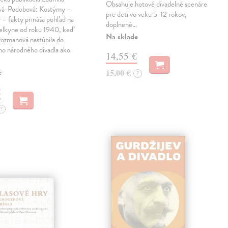
Obsahuje hotové divadelné scenáre
vá-Podobová: Kostýmy –
pre deti vo veku 5-12 rokov,
– fakty prináša pohľad na
doplnené…
elkyne od roku 1940, keď
Na sklade
rozmanová nastúpila do
ho národného divadla ako
14,55 €
e
15,00 €
?
€
?