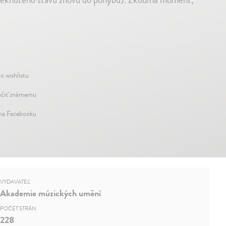
o wishlistu
čiť známemu
 na Facebooku
VYDAVATEĽ
Akademie múzických umění
POČET STRÁN
228