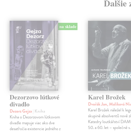
Ďalšie 
na sklade
Dezorzovo lútkové
Karel Brožek
divadlo
Dvořák Jan, Malíková N
Karel Brožek náležel k leg
Dezorz Gejza
| Kniha
skupině absolventů nově z
Kniha o Dezorzovom lútkovom
Katedry loutkářství DA
divadle mapuje viac ako dve
50. a 60. let – společně s
desaťročia existencie jedného z