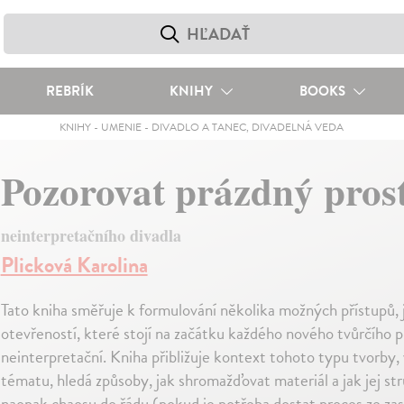
REBRÍK
KNIHY
BOOKS
KNIHY
-
UMENIE
-
DIVADLO A TANEC, DIVADELNÁ VEDA
Pozorovat prázdný pros
neinterpretačního divadla
Plicková Karolina
Tato kniha směřuje k formulování několika možných přístupů, j
otevřeností, které stojí na začátku každého nového tvůrčího p
neinterpretační. Kniha přibližuje kontext tohoto typu tvorby, v
tématu, hledá způsoby, jak shromažďovat materiál a jak jej str
naopak chaosu do řádu (pokud je potřeba dostat proces ze 