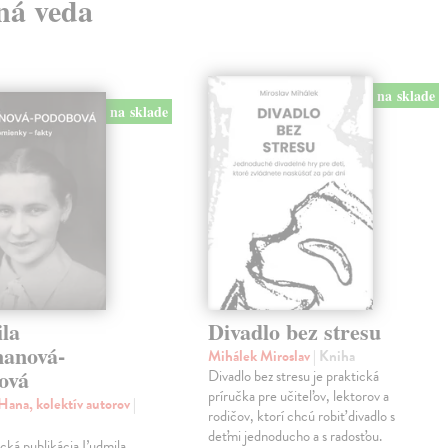
lná veda
na sklade
na sklade
la
Divadlo bez stresu
anová-
Mihálek Miroslav
| Kniha
ová
Divadlo bez stresu je praktická
príručka pre učiteľov, lektorov a
Hana, kolektív autorov
|
rodičov, ktorí chcú robiť divadlo s
deťmi jednoducho a s radosťou.
cká publikácia Ľudmila