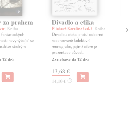
y za prahem
Divadlo a etika
Sl
etr
| Kniha
Plicková Karolina (ed.)
| Kniha
Pác
 fantastických
Divadlo a etika je titul odborné
Štěp
osti nevyhýbající se
recenzované kolektivní
nej
harakteristickým
monografie, jejímž cílem je
reži
prezentace původ...
čten
o 12 dní
Zasielame do 12 dní
Zas
13,68 €
10
14,10 €
11,
?