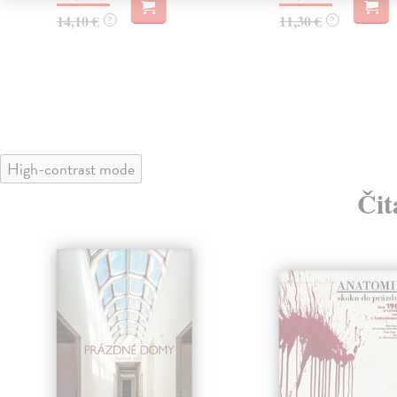
14,10 €
11,30 €
?
?
High-contrast mode
Čit
klade