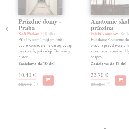
Prázdné domy -
Anatomie sko
Praha
prázdna
Kočí Radomír
| Kniha
kolektív autorov
| Knih
Příběhy domů mají smutné i
Publikace Anatomie sk
dobré konce, ale nejčastěji bývají
prázdna představuje umě
bez konců, pokračují. Ovlivněny
a realizace, které vznikl
histor...
bezpro...
Zasielame do 10 dní
Zasielame do 12 dní
10,40 €
22,70 €
10,95 €
23,40 €
?
?