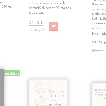
Janem
jedného z najvýznamnejších
Brozmano
1959 stál
slovenských hercov 20. storočia.
spomienky 
Na sklade
tvorbu um
Ľudmila B
27,55 €
Slovenské
vedúca…
29,00 €
?
Na sklad
23,75 
25,00 €
na sklade