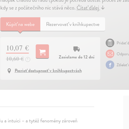
kdy se z počátečního nic stává něco.
Čítať ďalej
↓
Kúpiť
na webe
Rezervovať v kníhkupectve
Pridať d
10,07 €
Odporu
Zasielame do 12 dní
10,60 €
?
Zdielať
Pozrieť dostupnosť v kníhkupectvách
du a intuici – a tytéž fenomény zároveň