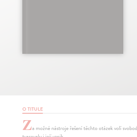
O TITULE
Z
a možné nástroje řešení těchto otázek volí svobo
tvarovaly i její vznik.