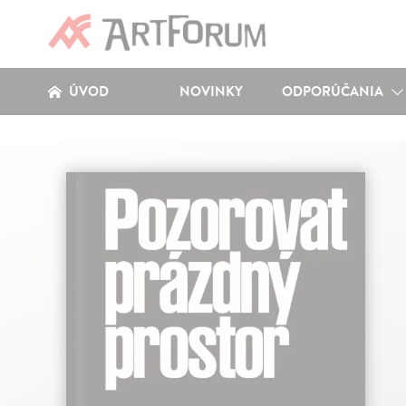
ÚVOD
NOVINKY
ODPORÚČANIA