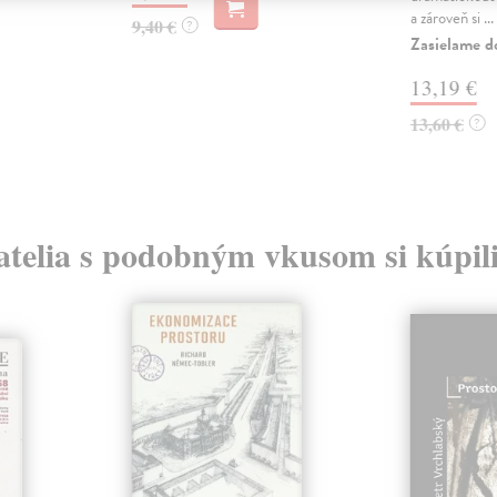
a zároveň si ...
9,40 €
?
Zasielame d
13,19 €
13,60 €
?
atelia s podobným vkusom si kúpili