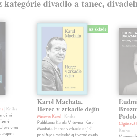
z kategórie divadlo a tanec, divade
na sklade
Karol Machata.
Ľudmi
Herec v zrkadle dejín
Brozm
ina
| Kniha
Podob
endární
Mišovic Karol
| Kniha
řízené
Publikácia Karola Mišovica "Karol
Cigánová 
MU přelomu
Machata. Herec v zrkadle dejín"
Kniha
 Jurajem
približuje umelecké aj životné osudy
Monografi