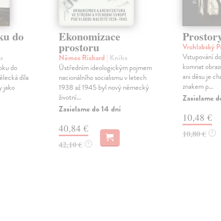
ku do
Ekonomizace
Prostor
prostoru
Vrchlabský P
Vstupování do
a
Němec Richard
| Kniha
komnat obrazn
oku do
Ústředním ideologickým pojmem
ani děsu je c
lecká díla
nacionálního socialismu v letech
znakem p...
y jako
1938 až 1945 byl nový německý
životní...
Zasielame d
Zasielame do 14 dní
10,48 €
40,84 €
10,80 €
?
42,10 €
?