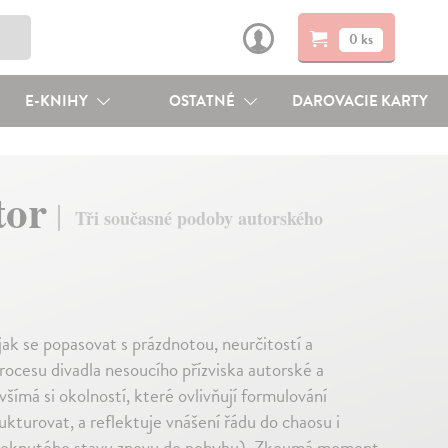
0 ks
E-KNIHY
OSTATNÉ
DAROVACIE KARTY
tor
Tři současné podoby autorského
ak se popasovat s prázdnotou, neurčitostí a
rocesu divadla nesoucího přízviska autorské a
šímá si okolností, které ovlivňují formulování
ukturovat, a reflektuje vnášení řádu do chaosu i
zaseknutého stavu znovu do pohybu). Zkoumá moment,