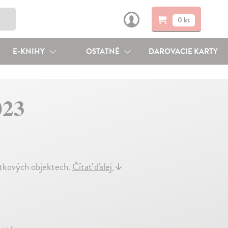
0 ks
E-KNIHY
OSTATNÉ
DAROVACIE KARTY
023
átkových objektech.
Čítať ďalej
↓