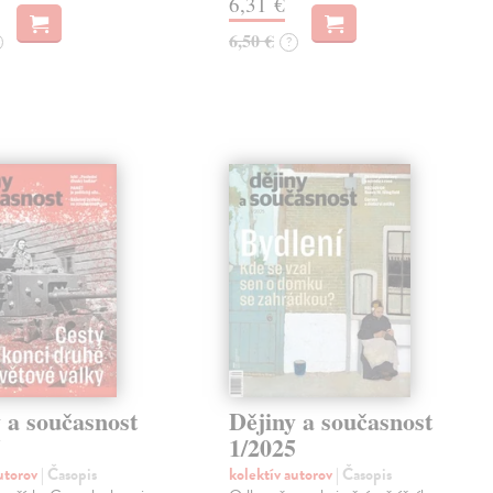
6,31 €
6,50 €
?
 a současnost
Dějiny a současnost
5
1/2025
autorov
| Časopis
kolektív autorov
| Časopis