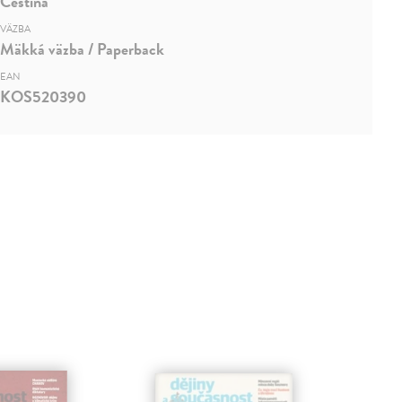
Čeština
VÄZBA
Mäkká väzba / Paperback
EAN
KOS520390