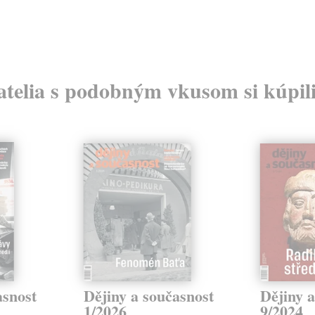
atelia s podobným vkusom si kúpili
asnost
Dějiny a současnost
Dějiny a
1/2026
9/2024