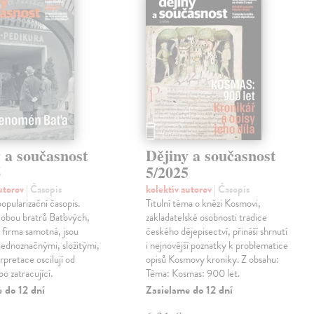
 a současnost
Dějiny a současnost
6
5/2025
autorov
| Časopis
kolektív autorov
| Časopis
pularizační časopis.
Titulní téma o knězi Kosmovi,
 obou bratrů Baťových,
zakladatelské osobnosti tradice
o firma samotná, jsou
českého dějepisectví, přináší shrnutí
ednoznačnými, složitými,
i nejnovější poznatky k problematice
erpretace oscilují od
opisů Kosmovy kroniky. Z obsahu:
o zatracující.
Téma: Kosmas: 900 let.
 do 12 dní
Zasielame do 12 dní