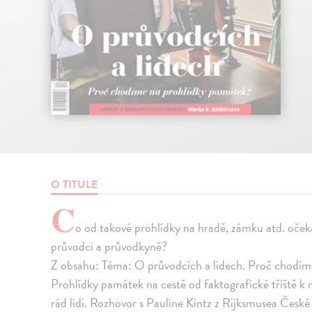
O TITULE
C
o od takové prohlídky na hradě, zámku atd. oček
průvodci a průvodkyně?
Z obsahu: Téma: O průvodcích a lidech. Proč chodíme
Prohlídky památek na cestě od faktografické tříště k 
rád lidi. Rozhovor s Pauline Kintz z Rijksmusea České