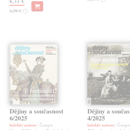
6,31 €
6,50 €
?
Dějiny a současnost
Dějiny a součas
6/2025
4/2025
kolektív autorov
| Časopis
kolektív autorov
| Časopi