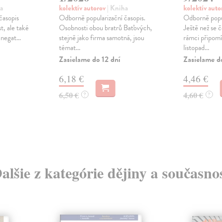
a
kolektív autorov
| Kniha
kolektív aut
časopis
Odborně popularizační časopis.
Odborně popul
t, ale také
Osobnosti obou bratrů Baťových,
Ještě než se 
 negat...
stejně jako firma samotná, jsou
rámci připomí
témat...
listopad...
Zasielame do 12 dní
Zasielame d
6,18 €
4,46 €
6,50 €
4,60 €
?
?
alšie z kategórie dějiny a současno