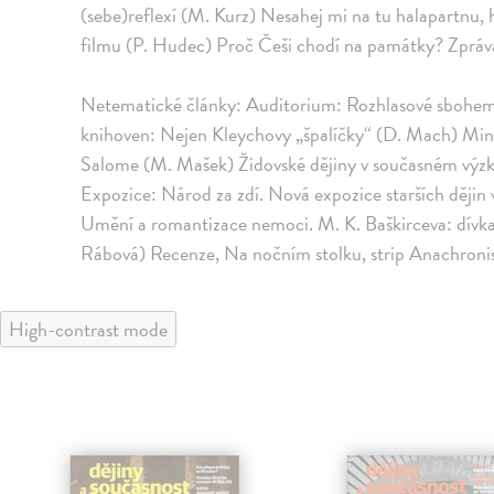
(sebe)reflexí (M. Kurz) Nesahej mi na tu halapartnu
filmu (P. Hudec) Proč Češi chodí na památky? Zpráv
Netematické články: Auditorium: Rozhlasové sbohem
knihoven: Nejen Kleychovy „špalíčky“ (D. Mach) Minc
Salome (M. Mašek) Židovské dějiny v současném výzku
Expozice: Národ za zdí. Nová expozice starších ději
Umění a romantizace nemoci. M. K. Baškirceva: dívka
Rábová) Recenze, Na nočním stolku, strip Anachro
High-contrast mode