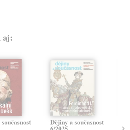
 aj:
 současnost
Dějiny a současnost
Dě
6/2025
5/