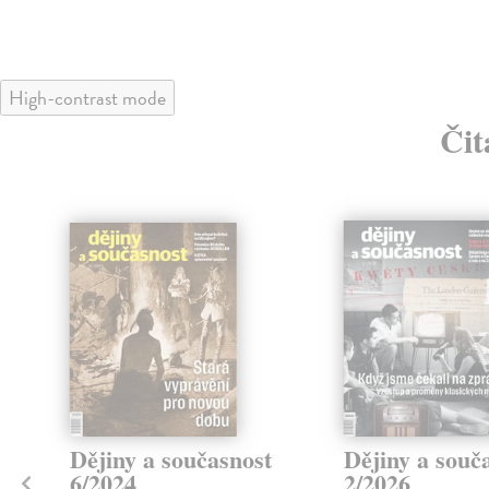
High-contrast mode
Čit
Dějiny a současnost
Dějiny a souč
6/2024
2/2026