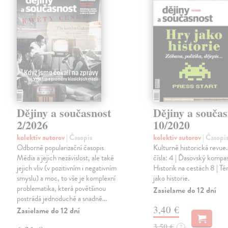
Dějiny a současnost
Dějiny a součas
2/2026
10/2020
kolektív autorov
| Časopis
kolektív autorov
| Časopi
Odborně popularizační časopis
Kulturně historická revue
Média a jejich nezávislost, ale také
čísla: 4 | Ďasovský kompas
jejich vliv (v pozitivním i negativním
Historik na cestách 8 | T
smyslu) a moc, to vše je komplexní
jako historie.
problematika, která povětšinou
Zasielame do 12 dní
postrádá jednoduché a snadné…
3,40 €
Zasielame do 12 dní
3,50 €
?