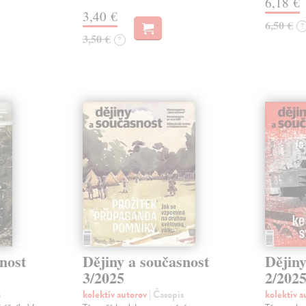
6,18 €
3,40 €
6,50 €
?
3,50 €
?
nost
Dějiny a současnost
Dějiny
3/2025
2/202
s
kolektív autorov
| Časopis
kolektív 