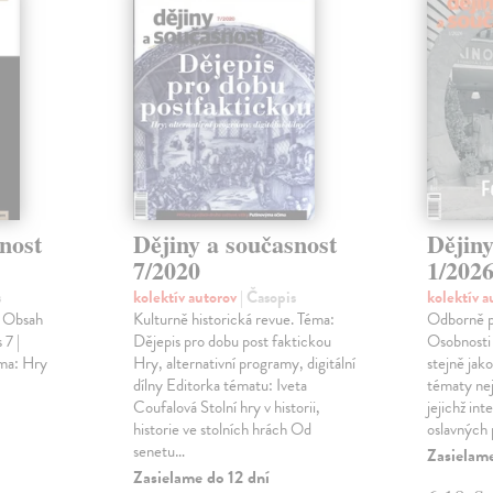
nost
Dějiny a současnost
Dějiny
7/2020
1/202
s
kolektív autorov
| Časopis
kolektív 
. Obsah
Kulturně historická revue. Téma:
Odborně po
 7 |
Dějepis pro dobu post faktickou
Osobnosti
éma: Hry
Hry, alternativní programy, digitální
stejně jak
dílny Editorka tématu: Iveta
tématy nej
Coufalová Stolní hry v historii,
jejichž int
historie ve stolních hrách Od
oslavných p
senetu…
Zasielame
Zasielame do 12 dní