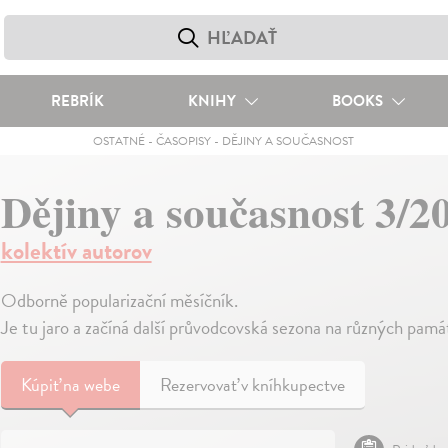
REBRÍK
KNIHY
BOOKS
OSTATNÉ
-
ČASOPISY
-
DĚJINY A SOUČASNOST
Dějiny a současnost 3/2
kolektív autorov
Odborně popularizační měsíčník.
Je tu jaro a začíná další průvodcovská sezona na různých pam
Kúpiť
na webe
Rezervovať v kníhkupectve