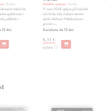
orov
| Kniha
kolektív autorov
| Kniha
kol
arizační měsíčník.
V roce 2026 uplyne půl tisíciletí
Titu
česká společnost v
od chvíle, kdy českým zemím
zakl
nky událostí v
začali vládnout Habsburkové –
česk
prvním v...
shrnu
o 12 dní
Zasielame do 12 dní
Zas
6,31 €
6,
6,50 €
6,5
?
st