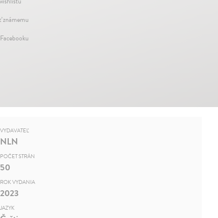
wishlistu
ť známemu
 Facebooku
VYDAVATEĽ
NLN
POČET STRÁN
50
ROK VYDANIA
2023
JAZYK