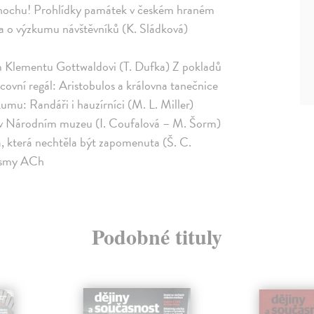
, hochu! Prohlídky památek v českém hraném
a o výzkumu návštěvníků (K. Sládková)
 Klementu Gottwaldovi (T. Dufka) Z pokladů
ovní regál: Aristobulos a královna tanečnice
mu: Randáři i hauzírníci (M. L. Miller)
n v Národním muzeu (I. Coufalová – M. Šorm)
, která nechtěla být zapomenuta (Š. C.
nismy ACh
Podobné tituly