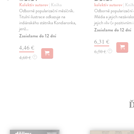
Kolektív autorov
| Kniha
kolektív autorov
| Knih
Odborně popularizační měsíčník.
Odborně popularizační 
Titulní ilustrace odkazuje na
Média a jejich nezávislos
indiánského státníka Kondiaronka,
jejich vliv (v pozitivním i
jenž...
Zasielame do 12 dní
Zasielame do 12 dní
6,31 €
4,46 €
6,50 €
?
4,60 €
?
Ď