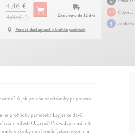
Pridať do 
4,46 €
Odporuči
Zasielame do 12 dní
4,60 €
?
Zdielať na
Pozrieť dostupnosť v kníhkupectvách
áváme? A jak jsou na návštěvníky připraveni
 na prohlídky památek? Logistika davů.
místům radosti (J. Jareš) Průvodce musí mít
 hrady a zámky mezi tradicí, stereotypem a