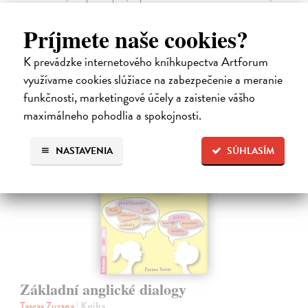
když tohle přeložíte do angličtiny slovo od slova, nikdo vás nepochopí.
Do 5 dní
Príjmete naše cookies?
18,87 €
K prevádzke internetového kníhkupectva Artforum
19,45 €
využívame cookies slúžiace na zabezpečenie a meranie
?
funkčnosti, marketingové účely a zaistenie vášho
maximálneho pohodlia a spokojnosti.
NASTAVENIA
SÚHLASÍM
Základní anglické dialogy
Tascas Zuzana
| Kniha