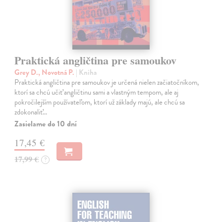
Praktická angličtina pre samoukov
Grey D., Novotná P.
| Kniha
Praktická angličtina pre samoukov je určená nielen začiatočníkom,
ktorí sa chcú učiť angličtinu sami a vlastným tempom, ale aj
pokročilejším používateľom, ktorí už základy majú, ale chcú sa
zdokonaliť…
Zasielame do 10 dní
17,45 €
17,99 €
?