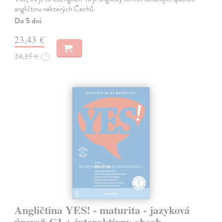
angličtinu některých Čechů.
Do 5 dní
23,43 €
24,15 €
?
Angličtina YES! - maturita - jazyková
úroveň C1 + interaktívny obsah