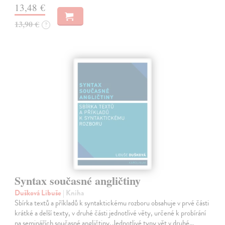
13,48 €
13,90 €
?
Syntax současné angličtiny
Dušková Libuše
| Kniha
Sbírka textů a příkladů k syntaktickému rozboru obsahuje v prvé části
krátké a delší texty, v druhé části jednotlivé věty, určené k probírání
na seminářích současné angličtiny. Jednotlivé typy vět v druhé…