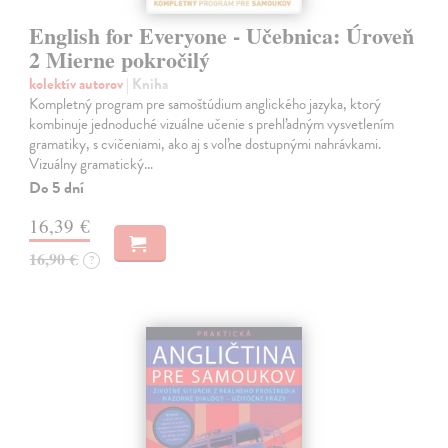
English for Everyone - Učebnica: Úroveň
2 Mierne pokročilý
kolektív autorov
| Kniha
Kompletný program pre samoštúdium anglického jazyka, ktorý
kombinuje jednoduché vizuálne učenie s prehľadným vysvetlením
gramatiky, s cvičeniami, ako aj s voľne dostupnými nahrávkami.
Vizuálny gramatický…
Do 5 dní
16,39 €
16,90 €
?