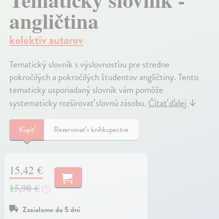
angličtina
kolektív autorov
Tematický slovník s výslovnosťou pre stredne
pokročilých a pokročilých študentov angličtiny. Tento
tematicky usporiadaný slovník vám pomôže
systematicky rozširovať slovnú zásobu.
Čítať ďalej
↓
Kúpiť
Rezervovať v kníhkupectve
15,42 €
15,90 €
?
Zasielame do 5 dní