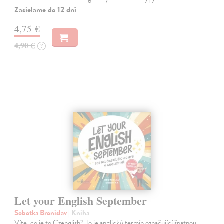
Zasielame do 12 dní
4,75 €
4,90 €
?
Let your English September
Sobotka Bronislav
| Kniha
Víte, co je to Czenglish? To je anglický termín označující špatnou