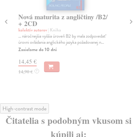
Nová maturita z angličtiny /B2/
Pr
+ 2CD
s
kolektív autorov
| Kniha
Gr
... náročnejšia vyššia úroveň B2 by mala zodpovedať
Pra
úrovni ovládania anglického jazyka požadovanej n...
zač
Zasielame do 10 dní
Za
14,45 €
17
14,90 €
17
?
High-contrast mode
Čitatelia s podobným vkusom si
kúpili aj: