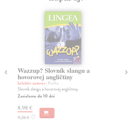
Wazzup? Slovník slangu a
An
hovorovej angličtiny
s
kolektív autorov
| Kniha
kol
Slovník slangu a hovorovej angličtiny.
6. 
prí
Zasielame do 10 dní
1...
8,98 €
Do
9,26 €
?
8,
8,