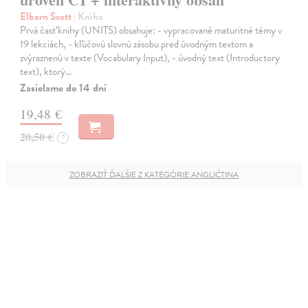
Elborn Scott
| Kniha
Prvá časť knihy (UNITS) obsahuje: - vypracované maturitné témy v
19 lekciách, - kľúčovú slovnú zásobu pred úvodným textom a
zvýraznenú v texte (Vocabulary Input), - úvodný text (Introductory
text), ktorý…
Zasielame do 14 dní
19,48 €
20,50 €
?
ZOBRAZIŤ ĎALŠIE Z KATEGÓRIE ANGLIČTINA