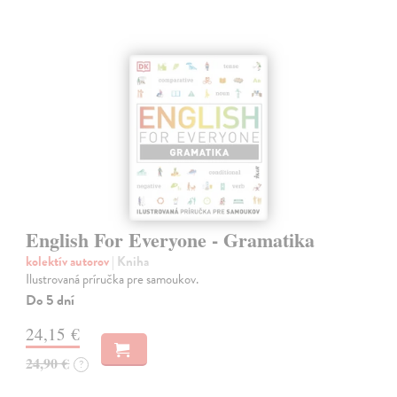
English For Everyone - Gramatika
kolektív autorov
| Kniha
Ilustrovaná príručka pre samoukov.
Do 5 dní
24,15 €
24,90 €
?