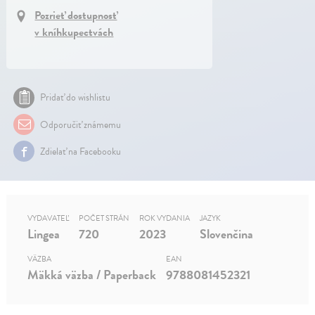
Pozrieť dostupnosť
v kníhkupectvách
Pridať do wishlistu
Odporučiť známemu
Zdielať na Facebooku
VYDAVATEĽ
POČET STRÁN
ROK VYDANIA
JAZYK
Lingea
720
2023
Slovenčina
VÄZBA
EAN
Mäkká väzba / Paperback
9788081452321