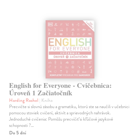
English for Everyone - Cvičebnica:
Úroveň 1 Začiatočník
Harding Rachel
| Kniha
Precvičte si slovnú zásobu a gramatiku, ktorú ste sa naučili v učebnici
pomocou stoviek cvičení, aktivít a sprievodných nahrávok.
Jednoduché cvičenia: Pomôžu precvičiť si kľúčové jazykové
schopnosti ?…
Do 5 dní