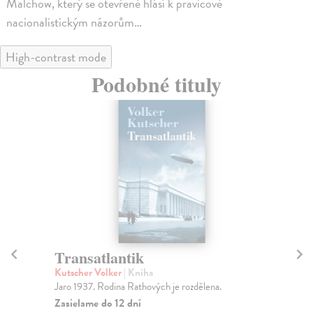
Malchow, který se otevřeně hlásí k pravicově
nacionalistickým názorům…
High-contrast mode
Podobné tituly
Transatlantik
S
Kutscher Volker
| Kniha
Ku
Jaro 1937. Rodina Rathových je rozdělena.
Čer
nák
Zasielame do 12 dní