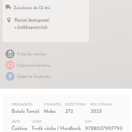
Zasielame do 12 dní
Pozrieť dostupnosť
v kníhkupectvách
Pridať do wishlistu
Odporučiť známemu
Zdielať na Facebooku
PREKLADATEĽ
VYDAVATEĽ
POČET STRÁN
ROK VYDANIA
Butala Tomáš
Moba
272
2023
JAZYK
VÄZBA
EAN
Čeština
Tvrdá väzba / Hardback
9788027907793