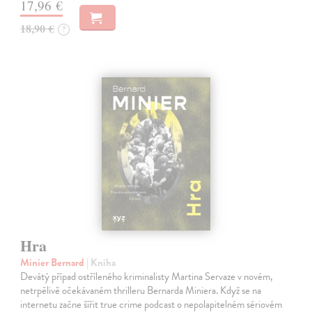
17,96 €
18,90 €
?
Hra
Minier Bernard
| Kniha
Devátý případ ostříleného kriminalisty Martina Servaze v novém,
netrpělivě očekávaném thrilleru Bernarda Miniera. Když se na
internetu začne šířit true crime podcast o nepolapitelném sériovém