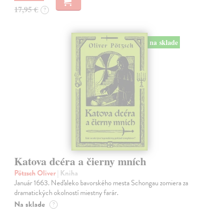
17,95 €
?
na sklade
Katova dcéra a čierny mních
Pötzsch Oliver
| Kniha
Január 1663. Neďaleko bavorského mesta Schongau zomiera za
dramatických okolností miestny farár.
Na sklade
?