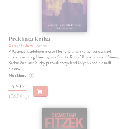
Prekliata kniha
Červenák Juraj
| Kniha
V Košiciach, sídelnom meste Horného Uhorska, záhadne zmizol
cisársky astrológ Hieronymus Scotta. Rudolf II. preto poveril Steina,
Barbariča a Jaroša, aby putovali do tých odľahlých končín a našli
nielen…
Na sklade
?
16,69 €
17,95 €
?