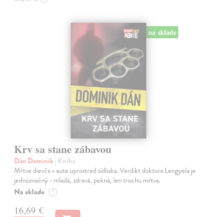
na sklade
Krv sa stane zábavou
Dán Dominik
| Kniha
Mŕtve dievča v aute uprostred sídliska. Verdikt doktora Lengyela je
jednoznačný - mladá, zdravá, pekná, len trochu mŕtva.
Na sklade
?
16,69 €