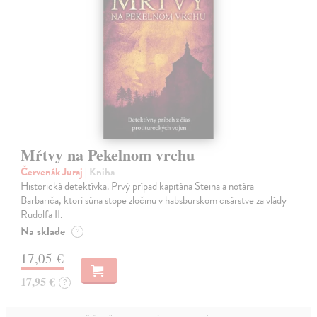
Mŕtvy na Pekelnom vrchu
Červenák Juraj
| Kniha
Historická detektívka. Prvý prípad kapitána Steina a notára
Barbariča, ktorí súna stope zločinu v habsburskom cisárstve za vlády
Rudolfa II.
Na sklade
?
17,05 €
17,95 €
?