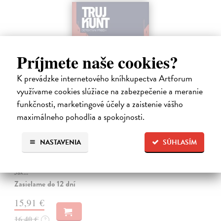
Príjmete naše cookies?
K prevádzke internetového kníhkupectva Artforum
využívame cookies slúžiace na zabezpečenie a meranie
funkčnosti, marketingové účely a zaistenie vášho
maximálneho pohodlia a spokojnosti.
Tramwaj na Sachsenberg
Sagitarius Petr
| Kniha
NASTAVENIA
SÚHLASÍM
Tramwaj Cafe je kavárna v polském Těšíně a zároveň místo, kde se
sbíhají všechny nitky související s dalším brutálním zločinem, který
musí vyřešit Roman Saran, major ostravské kriminálky, a jeho tým.
Jak…
Zasielame do 12 dní
15,91 €
16,40 €
?