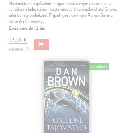
Nestandardním způsobem – šípem vystřeleným z kuše – je na
vyjížďce na kole, na lesní cestě vedoucí k turistické chatě Girová,
zabit bohatý podnikatel. Případ vyšetřuje major Roman Saran z
ostravské kriminálky…
Zasielame do 12 dní
13,58 €
14,00 €
?
na sklade