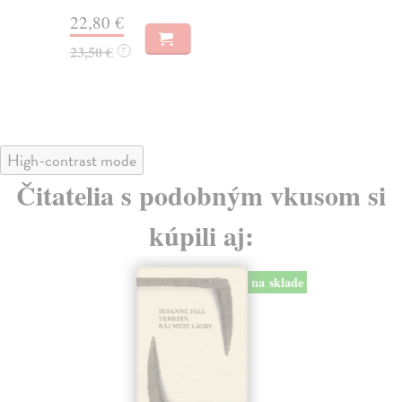
Za
22,80 €
20
23,50 €
?
21
High-contrast mode
Čitatelia s podobným vkusom si
kúpili aj:
na sklade