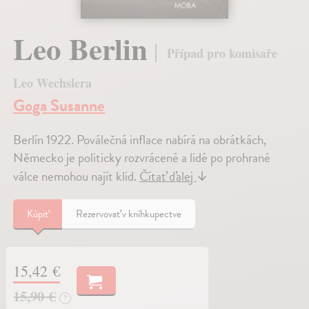
Leo Berlin
Případ pro komisaře
Leo Wechslera
Goga Susanne
Berlín 1922. Poválečná inflace nabírá na obrátkách,
Německo je politicky rozvrácené a lidé po prohrané
válce nemohou najít klid.
Čítať ďalej
↓
Kúpiť
Rezervovať v kníhkupectve
15,42 €
15,90 €
?