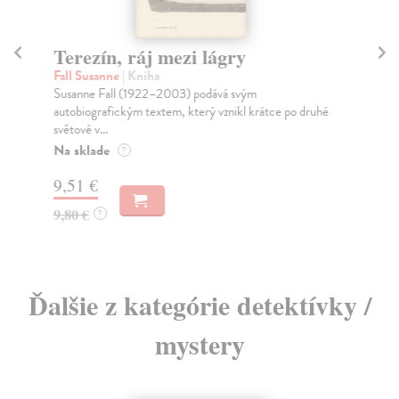
Terezín, ráj mezi lágry
Be
Fall Susanne
| Kniha
Ca
Susanne Fall (1922–2003) podává svým
Měs
autobiografickým textem, který vznikl krátce po druhé
boh
světové v...
Za
Na sklade
?
18
9,51 €
18
9,80 €
?
Ďalšie z kategórie detektívky /
mystery