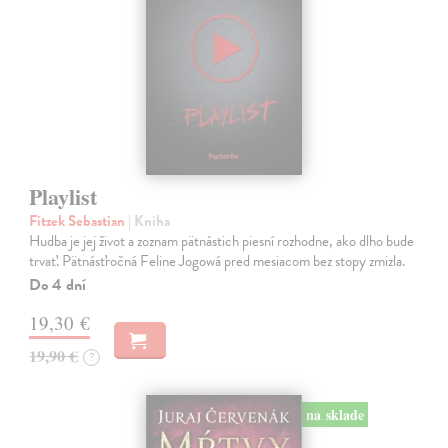
Playlist
Fitzek Sebastian
| Kniha
Hudba je jej život a zoznam pätnástich piesní rozhodne, ako dlho bude
trvať. Pätnásťročná Feline Jogowá pred mesiacom bez stopy zmizla.
Do 4 dní
19,30 €
19,90 €
?
na sklade