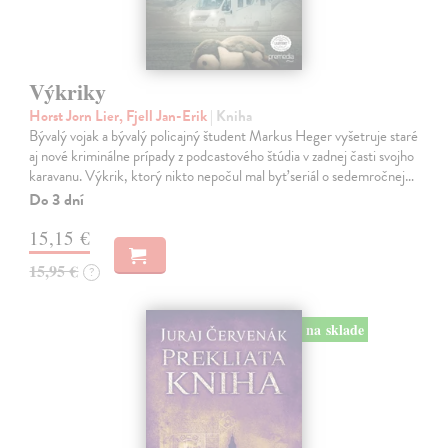
Výkriky
Horst Jorn Lier, Fjell Jan-Erik
| Kniha
Bývalý vojak a bývalý policajný študent Markus Heger vyšetruje staré
aj nové kriminálne prípady z podcastového štúdia v zadnej časti svojho
karavanu. Výkrik, ktorý nikto nepočul mal byť seriál o sedemročnej…
Do 3 dní
15,15 €
15,95 €
?
na sklade