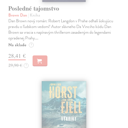
Posledné tajomstvo
Brown Dan
| Kniha
Dan Brown nový román: Robert Langdon v Prahe odhalí šokujúcu
pravdu o ľudskom vedomí! Autor slávneho Da Vinciho kódu Dan
Brown sa vracia s napínavým thrillerom zasadeným do legendami
opradenej Prahy.…
Na sklade
?
28,41 €
29,90 €
?