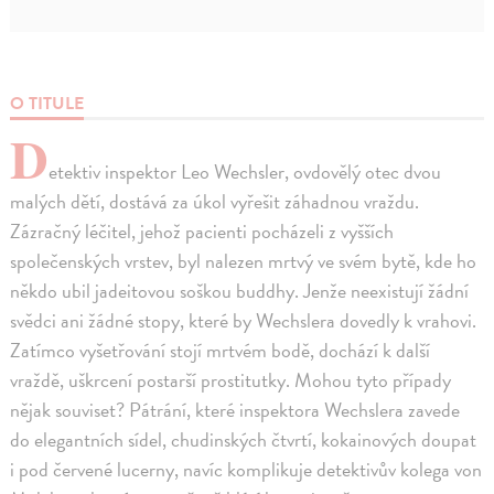
O TITULE
D
etektiv inspektor Leo Wechsler, ovdovělý otec dvou
malých dětí, dostává za úkol vyřešit záhadnou vraždu.
Zázračný léčitel, jehož pacienti pocházeli z vyšších
společenských vrstev, byl nalezen mrtvý ve svém bytě, kde ho
někdo ubil jadeitovou soškou buddhy. Jenže neexistují žádní
svědci ani žádné stopy, které by Wechslera dovedly k vrahovi.
Zatímco vyšetřování stojí mrtvém bodě, dochází k další
vraždě, uškrcení postarší prostitutky. Mohou tyto případy
nějak souviset? Pátrání, které inspektora Wechslera zavede
do elegantních sídel, chudinských čtvrtí, kokainových doupat
i pod červené lucerny, navíc komplikuje detektivův kolega von