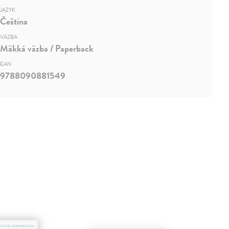
JAZYK
Čeština
VÄZBA
Mäkká väzba / Paperback
EAN
9788090881549