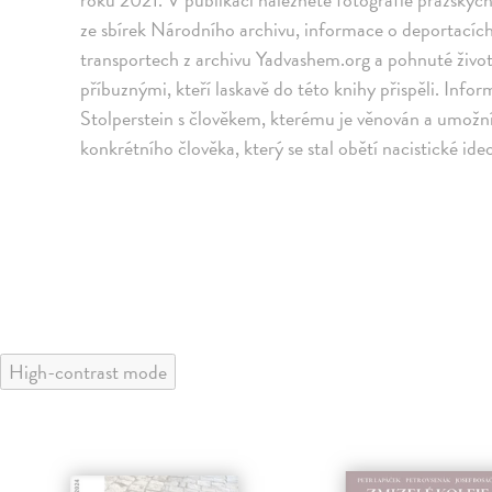
ze sbírek Národního archivu, informace o deportacíc
transportech z archivu Yadvashem.org a pohnuté živo
příbuznými, kteří laskavě do této knihy přispěli. Inf
Stolperstein s člověkem, kterému je věnován a umožní
konkrétního člověka, který se stal obětí nacistické ide
High-contrast mode