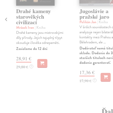
Drahé kameny
Jugoslávie a
starověkých
pražské jaro
civilizací
Pelikán Jan
| Kniha
V širších souvislostech 
Mrázek Ivan
| Kniha
analyzuje nejen bilaterál
Drahé kameny jsou mistrovskými
kontakty mezi Prahou a
díly přírody. Jejich tajuplný třpyt
Bělehradem, ale ...
okouzluje člověka odnepaměti.
Dodávateľ nemá titu
Zasielame do 12 dní
sklade. Dodanie do 3
starších tituloch ne
28,91 €
dodanie garantovať.
29,80 €
?
17,36 €
17,90 €
?
Ďal