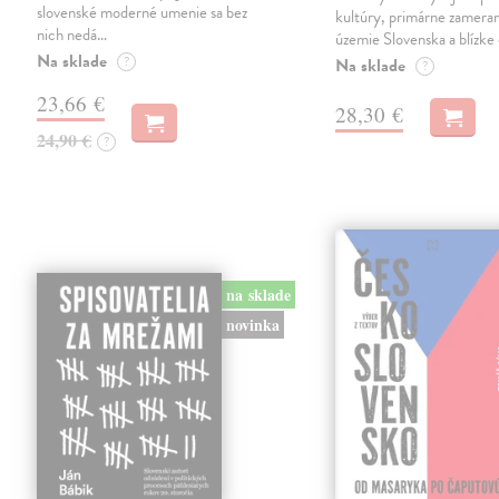
slovenské moderné umenie sa bez
kultúry, primárne zamera
nich nedá…
územie Slovenska a blízke 
Na sklade
?
Na sklade
?
23,66 €
28,30 €
24,90 €
?
na sklade
novinka