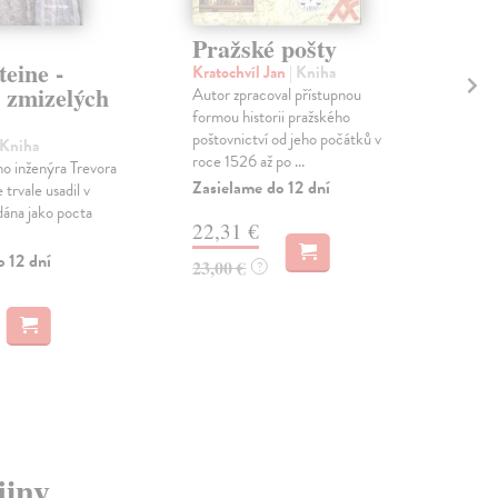
Pražské pošty
Pr
teine -
Kratochvíl Jan
| Kniha
Sch
zmizelých
Autor zpracoval přístupnou
Rok
formou historii pražského
děj
poštovnictví od jeho počátků v
oka
 Kniha
roce 1526 až po ...
před
ho inženýra Trevora
Zasielame do 12 dní
Zas
 trvale usadil v
dána jako pocta
22,31 €
12
o 12 dní
23,00 €
12,
?
jiny