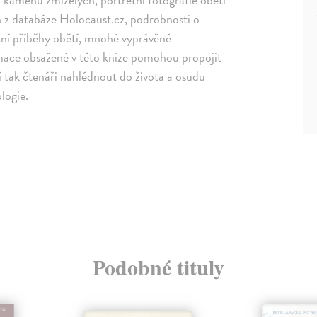
h z databáze Holocaust.cz, podrobnosti o
tní příběhy obětí, mnohé vyprávěné
ormace obsažené v této knize pomohou propojit
 tak čtenáři nahlédnout do života a osudu
ologie.
Podobné tituly