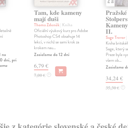
Tam, kde kameny
Pražské
mají duši
Stolpers
Kameny 
Thoma Zdeněk
| Kniha
II.
detailně
Oficiální výukový kurz pro Adobe
ní
Photoshop CS4 obsahuje 14
Sage Trevor
|
lekcí, v nichž se sami krok za
Kniha britské
krokem nau...
Sage, který se
l na
Zasielame do 12 dní
Praze byla vy
0 dní, pri
všem ob...
vieme
6,79 €
Zasielame d
7,00 €
?
34,24 €
35,30 €
?
šie z kategórie slovenské a české de