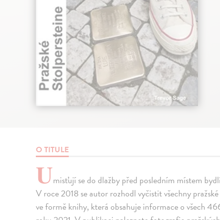
O TITULE
U
misťují se do dlažby před posledním místem bydliš
V roce 2018 se autor rozhodl vyčistit všechny pražské S
ve formě knihy, která obsahuje informace o všech 4
roku 2021. V publikaci naleznete fotografie pražskýc