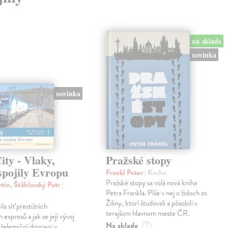
na sklade
novinka
novinka
ty - Vlaky,
Pražské stopy
spojily Evropu
Frankl Peter
| Kniha
Pražské stopy sa volá nová kniha
tin, Šťáhlavský Petr
|
Petra Frankla. Píše v nej o židoch zo
Žiliny, ktorí študovali a pôsobili v
ila síť prestižních
terajšom hlavnom meste ČR.
expresů a jak se její vývoj
Na sklade
 železniční dopravy v
?