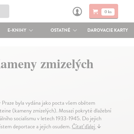
0 ks
E-KNIHY
OSTATNÉ
DAROVACIE KARTY
 Kameny zmizelých
l v Praze byla vydána jako pocta všem obětem
teine (kameny zmizelých). Mosazí pokryté dlažební
álního socialismu v letech 1933-1945. Do jejich
ístem deportace a jejich osudem.
Čítať ďalej
↓