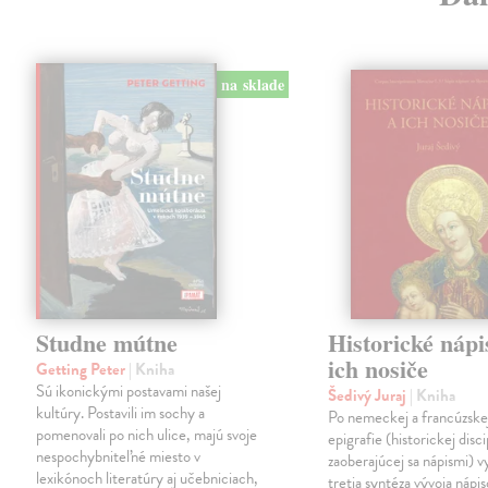
na sklade
Studne mútne
Historické nápi
ich nosiče
Getting Peter
| Kniha
Sú ikonickými postavami našej
Šedivý Juraj
| Kniha
kultúry. Postavili im sochy a
Po nemeckej a francúzske
pomenovali po nich ulice, majú svoje
epigrafie (historickej disci
nespochybniteľné miesto v
zaoberajúcej sa nápismi) 
lexikónoch literatúry aj učebniciach,
tretia syntéza vývoja nápis