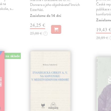
ná na
České repu
Donnera a jeho objednávateľ Imrich
okolie, s…
publikace o
Esterházi.
komfortní
Zasielame do 14 dní
Zasielam
24,25 €
19,43 
25,00 €
?
20,89 €
na sklade