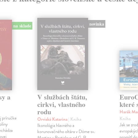
novinka
na sklade
sy a
V službách štátu,
EuroCi
cirkvi, vlastného
které 
rodu
Harák Mar
j príručke
Kniha
Orviská Katarína
| Kniha
plíny
Jak se zrod
Ikonológia hlavného a
vychádza
evropských 
korunovačného oltára v Dóme sv.
ovej
promítl do
Martina v Bratislave od G. R.