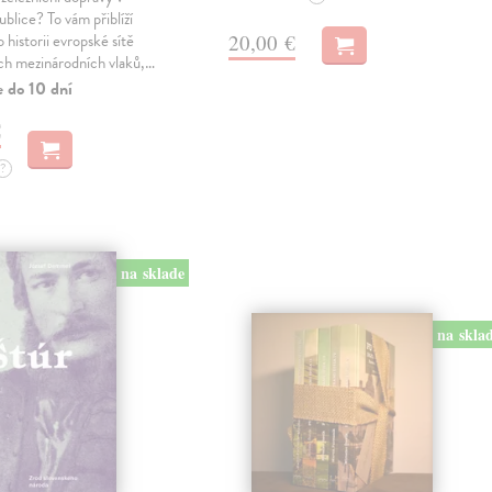
blice? To vám přiblíží
20,00 €
 historii evropské sítě
ch mezinárodních vlaků,…
e do 10 dní
€
?
na sklade
na skla