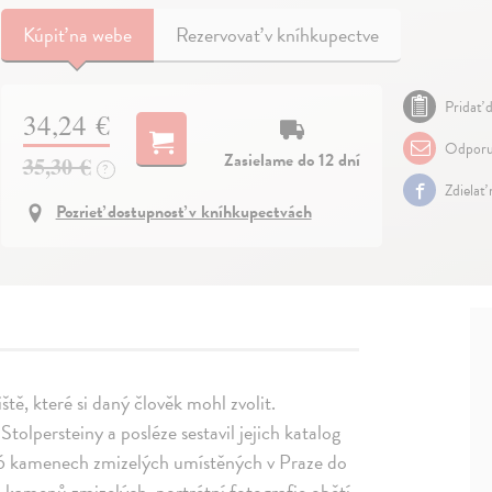
Kúpiť
na webe
Rezervovať v kníhkupectve
Pridať d
34,24 €
Odporu
Zasielame do 12 dní
35,30 €
?
Zdielať
Pozrieť dostupnosť v kníhkupectvách
tě, které si daný člověk mohl zvolit.
tolpersteiny a posléze sestavil jejich katalog
66 kamenech zmizelých umístěných v Praze do
h kamenů zmizelých, portrétní fotografie obětí