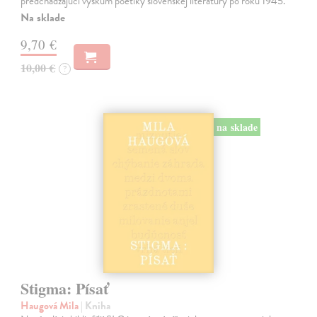
predchádzajúci výskum poetiky slovenskej literatúry po roku 1945.
Na sklade
9,70 €
10,00 €
?
na sklade
Stigma: Písať
Haugová Mila
| Kniha