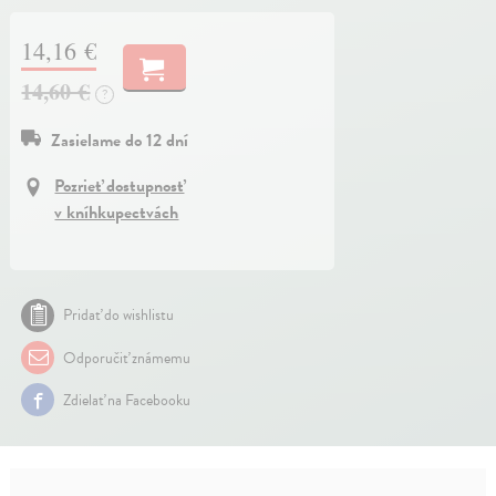
14,16 €
14,60 €
?
Zasielame do 12 dní
Pozrieť dostupnosť
v kníhkupectvách
Pridať do wishlistu
Odporučiť známemu
Zdielať na Facebooku