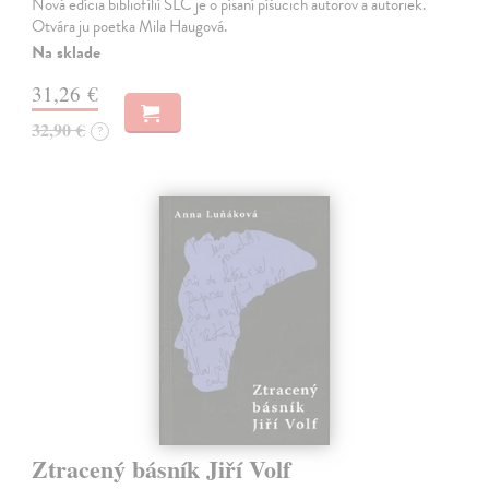
Nová edícia bibliofílií SLC je o písaní píšucich autorov a autoriek.
Otvára ju poetka Mila Haugová.
Na sklade
31,26 €
32,90 €
?
Ztracený básník Jiří Volf