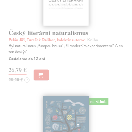
Český literární naturalismus
Pelán Jiří, Tureček Dalibor, kolektív autorov
| Kniha
Byl naturalismus „žumpou hnusu“, či moderním experimentem? A co
ten český?
Zasielame do 12 dní
26,79 €
28,20 €
?
na sklade