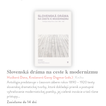
Slovenská dráma na ceste k modernizmu
Hučková Dana, Kročanová Garay Dagmar (eds.)
| Kniha
Antológia predstavuje v časovom zábere rokov 1890 – 1920 texty
slovenskej dramatickej tvorby, ktoré dokladajú prienik a postupné
vyhraňovanie modernistickej poetiky, jej cielené inovácie a tiež rôzne
prístupy…
Zasielame do 14 dní