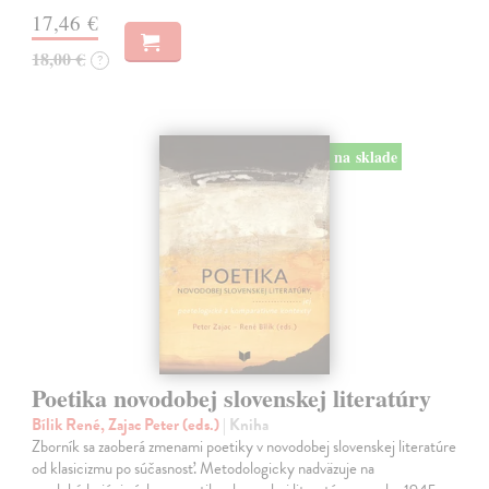
17,46 €
18,00 €
?
na sklade
Poetika novodobej slovenskej literatúry
Bílik René, Zajac Peter (eds.)
| Kniha
Zborník sa zaoberá zmenami poetiky v novodobej slovenskej literatúre
od klasicizmu po súčasnosť. Metodologicky nadväzuje na