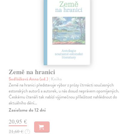
Země na hranici
Sedláčková Anna (ed.)
| Kniha
Země na hranici představuje výbor z prózy čtrnácti současných
estonských autorů a autorek, u nás dosud neprávem opomíjených.
Českému čtenáři tak nabízí výjimečnou příležitost nahlédnout do
aktuálního dění…
Zasielame do 12 dní
20,95 €
21,60 €
?