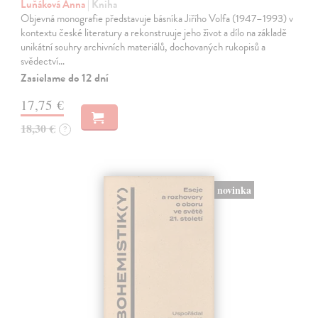
Luňáková Anna
| Kniha
Objevná monografie představuje básníka Jiřího Volfa (1947–1993) v
kontextu české literatury a rekonstruuje jeho život a dílo na základě
unikátní souhry archivních materiálů, dochovaných rukopisů a
svědectví…
Zasielame do 12 dní
17,75 €
18,30 €
?
novinka