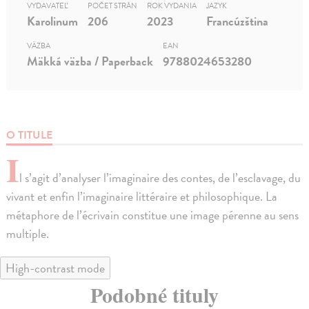
VYDAVATEĽ
POČET STRÁN
ROK VYDANIA
JAZYK
Karolinum
206
2023
Francúzština
VÄZBA
EAN
Mäkká väzba / Paperback
9788024653280
O TITULE
I
l s’agit d’analyser l’imaginaire des contes, de l’esclavage, du
vivant et enfin l’imaginaire littéraire et philosophique. La
métaphore de l’écrivain constitue une image pérenne au sens
multiple.
High-contrast mode
Podobné tituly