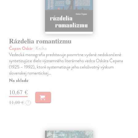
Rázdelia romantizmu
Čepan Oskár
| Kniha
Vedecká monografia predstavuje posmrtne vydané nedokončené
syntetizujúce dielo významného literárneho vedca Oskára Čepana
(1925 – 1992), ktoré systematizuje jeho celoživotný výskum
slovenskej romantickej…
Na sklade
10,67 €
11,00 €
?