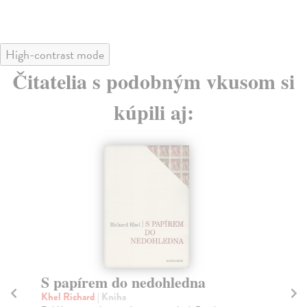
High-contrast mode
Čitatelia s podobným vkusom si
kúpili aj:
Imro Weiner-Kráľ
T
zo
Srnenská Kudoláni Dagmar
| Kniha