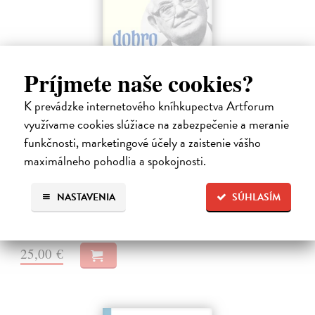
Príjmete naše cookies?
K prevádzke internetového kníhkupectva Artforum
využívame cookies slúžiace na zabezpečenie a meranie
Dobrodružstvo prekladu
funkčnosti, marketingové účely a zaistenie vášho
Hečko Blahoslav
| Kniha
maximálneho pohodlia a spokojnosti.
„Nádherná kniha o úskaliach prekladateľského remesla a bohatstve
nášho jazyka.“ Adam Berka, vydavateľ Blahoslav Hečko (*1915 Suchá
nad Parnou – †2002 Bratislava) je jedny´m z najvy´znamnejších
NASTAVENIA
SÚHLASÍM
slovensky´ch,…
Na sklade
25,00 €