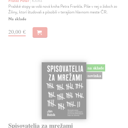
Frankl Peter
| Kniha
Pražské stopy sa volá nová kniha Petra Frankla. Píše v nej o židoch zo
Žiliny, ktorí študovali a pôsobili v terajšom hlavnom meste ČR.
Na sklade
20,00 €
na sklade
novinka
Spisovatelia za mrežami