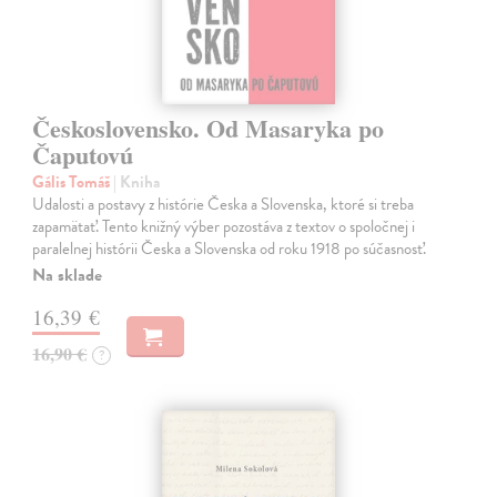
Československo. Od Masaryka po
Čaputovú
Gális Tomáš
| Kniha
Udalosti a postavy z histórie Česka a Slovenska, ktoré si treba
zapamätať. Tento knižný výber pozostáva z textov o spoločnej i
paralelnej histórii Česka a Slovenska od roku 1918 po súčasnosť.
Na sklade
16,39 €
16,90 €
?