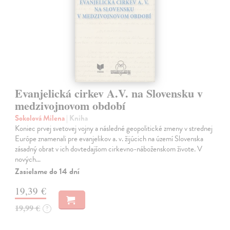
Evanjelická cirkev A.V. na Slovensku v
medzivojnovom období
Sokolová Milena
| Kniha
Koniec prvej svetovej vojny a následné geopolitické zmeny v strednej
Európe znamenali pre evanjelikov a. v. žijúcich na území Slovenska
zásadný obrat v ich dovtedajšom cirkevno-náboženskom živote. V
nových…
Zasielame do 14 dní
19,39 €
19,99 €
?