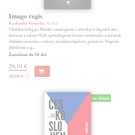
Imago regis
Kucharská Veronika
| Kniha
Obdobie bitky pri Moháči označujeme v uhorských dejinách ako
zlomové a rokom 1526 vymedzujeme koniec stredoveku a začiatok
obdobia novoveku v našom, stredoeurópskom, priestore. Napriek
dôležitosti a aj…
Zasielame do 14 dní
29,10 €
30,00 €
?
na sklade