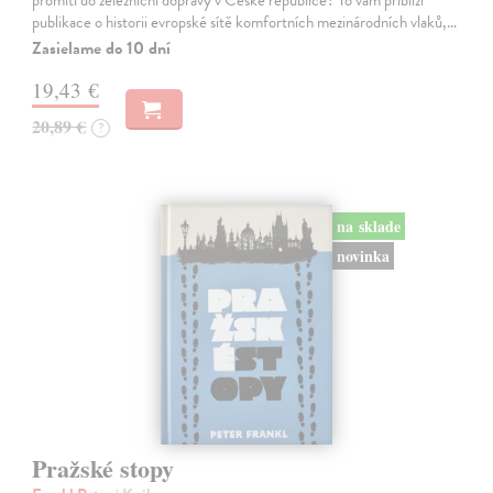
publikace o historii evropské sítě komfortních mezinárodních vlaků,…
Zasielame do 10 dní
19,43 €
20,89 €
?
na sklade
novinka
Pražské stopy