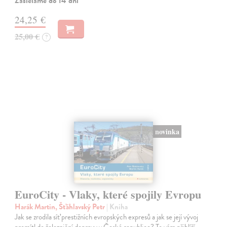
Zasielame do 14 dní
24,25 €
25,00 €
?
novinka
EuroCity - Vlaky, které spojily Evropu
Harák Martin, Šťáhlavský Petr
| Kniha
Jak se zrodila síť prestižních evropských expresů a jak se její vývoj
promítl do železniční dopravy v České republice? To vám přiblíží