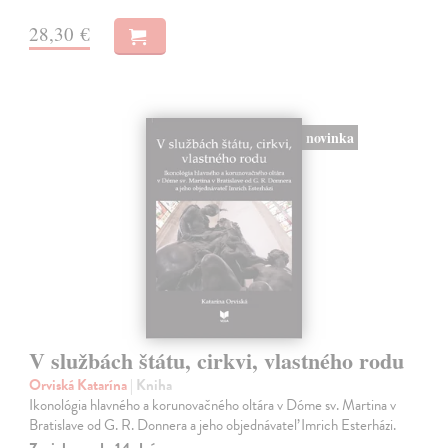
28,30 €
novinka
V službách štátu, cirkvi, vlastného rodu
Orviská Katarína
| Kniha
Ikonológia hlavného a korunovačného oltára v Dóme sv. Martina v
Bratislave od G. R. Donnera a jeho objednávateľ Imrich Esterházi.