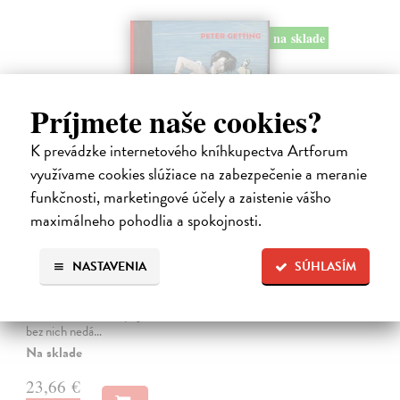
na sklade
Príjmete naše cookies?
K prevádzke internetového kníhkupectva Artforum
využívame cookies slúžiace na zabezpečenie a meranie
funkčnosti, marketingové účely a zaistenie vášho
maximálneho pohodlia a spokojnosti.
Studne mútne
Getting Peter
| Kniha
NASTAVENIA
SÚHLASÍM
Sú ikonickými postavami našej kultúry. Postavili im sochy a
pomenovali po nich ulice, majú svoje nespochybniteľné miesto v
lexikónoch literatúry aj učebniciach, slovenské moderné umenie sa
bez nich nedá…
Na sklade
23,66 €