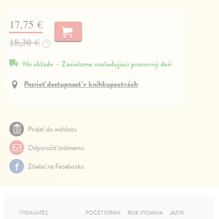
17,75 €
18,30 €
?
Na sklade – Zasielame nasledujúci pracovný deň
Pozrieť dostupnosť v kníhkupectvách
Pridať do wishlistu
Odporučiť známemu
Zdielať na Facebooku
VYDAVATEĽ
POČET STRÁN
ROK VYDANIA
JAZYK