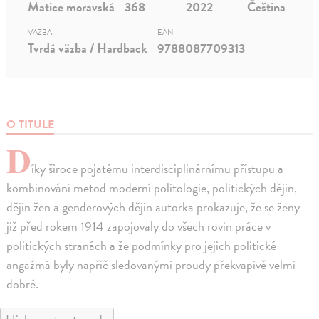
Matice moravská
368
2022
Čeština
VÄZBA
EAN
Tvrdá väzba / Hardback
9788087709313
O TITULE
D
íky široce pojatému interdisciplinárnímu přístupu a
kombinování metod moderní politologie, politických dějin,
dějin žen a genderových dějin autorka prokazuje, že se ženy
již před rokem 1914 zapojovaly do všech rovin práce v
politických stranách a že podmínky pro jejich politické
angažmá byly napříč sledovanými proudy překvapivě velmi
dobré.