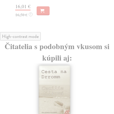
22
16,01 €
23
16,50 €
?
High-contrast mode
Čitatelia s podobným vkusom si
kúpili aj: