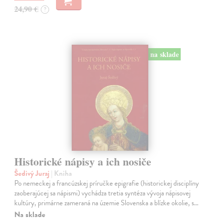
24,90 €
?
na sklade
Historické nápisy a ich nosiče
Šedivý Juraj
| Kniha
Po nemeckej a francúzskej príručke epigrafie (historickej disciplíny
zaoberajúcej sa nápismi) vychádza tretia syntéza vývoja nápisovej
kultúry, primárne zameraná na územie Slovenska a blízke okolie, s…
Na sklade