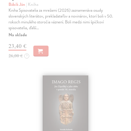
Bábik Ján
| Kniha
Kniha Spisovatelia za mrežami (2026) zaznamenáva osudy
slovenských literátov, prekladateľov a novinárov, ktorí boli v 50.
rokoch minulého storočia väznení. Boli medzi nimi špičkoví
spisovatelia, ďalší…
Na sklade
23,40 €
26,00 €
?