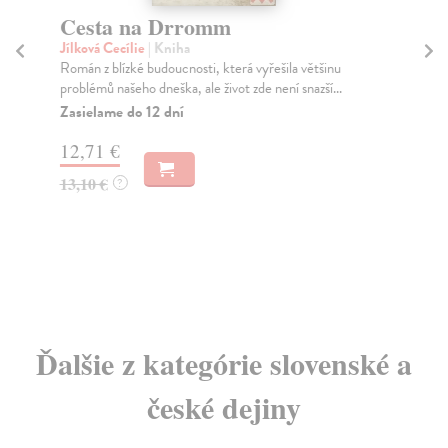
Cesta na Drromm
M
sv
Jílková Cecílie
| Kniha
Román z blízké budoucnosti, která vyřešila většinu
Al
problémů našeho dneška, ale život zde není snazší...
Dne
Alf
Zasielame do 12 dní
Za
12,71 €
18
13,10 €
?
18
Ďalšie z kategórie slovenské a
české dejiny