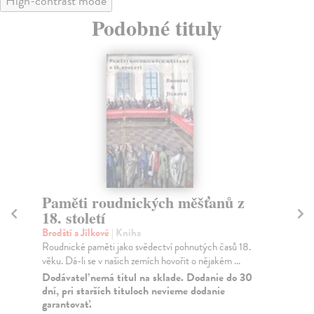
High-contrast mode
Podobné tituly
Paměti roudnických měšťanů z
K
18. století
Eg
19
Brodští a Jílkové
| Kniha
Roudnické paměti jako svědectví pohnutých časů 18.
Ha
věku. Dá-li se v našich zemích hovořit o nějakém ...
Ďal
zac
Dodávateľ nemá titul na sklade. Dodanie do 30
dní, pri starších tituloch nevieme dodanie
Za
garantovať.