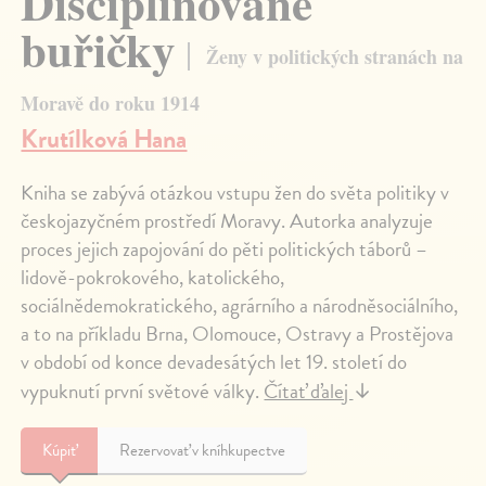
Disciplinované
buřičky
Ženy v politických stranách na
Moravě do roku 1914
Krutílková Hana
Kniha se zabývá otázkou vstupu žen do světa politiky v
českojazyčném prostředí Moravy. Autorka analyzuje
proces jejich zapojování do pěti politických táborů –
lidově-pokrokového, katolického,
sociálnědemokratického, agrárního a národněsociálního,
a to na příkladu Brna, Olomouce, Ostravy a Prostějova
v období od konce devadesátých let 19. století do
vypuknutí první světové války.
Čítať ďalej
↓
Kúpiť
Rezervovať v kníhkupectve