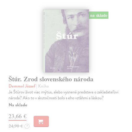
na sklade
Štúr. Zrod slovenského národa
Demmel József
| Kniha
Je Štúrov život viac mýtus, alebo vysnená predstava o zakladateľovi
národa? Ako to v skutočnosti bolo s eho vzťahmi a láskou?
Na sklade
23,66 €
24,90 €
?