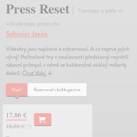
Press Reset
Vzestupy a pády ve
videoherním průmyslu
Schreier Jason
Videohry jsou napínavé a srdcervoucí. A co teprve jejich
vývoj! Počítačové hry v současnosti představují největší
zábavní průmysl, v němž se každoročně otáčejí miliardy
dolarů.
Čítať ďalej
↓
Kúpiť
Rezervovať v kníhkupectve
17,86 €
18,80 €
?