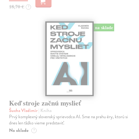
18,70 €
?
na sklade
Keď stroje začnú myslieť
Šucha Vladimír
| Kniha
Prvý komplexný slovenský sprievodca AI. Sme na prahu éry, ktorú si
dnes len ťažko vieme predstaviť.
Na sklade
?