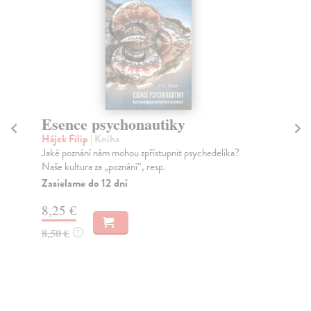
Pivovar v Olešnici
Vrána Filip
| Kniha
a?
Publikace Pivovar v Olešnici na 32 stranách popisuje
historický vývoj měšťanského pivovarnictví v Ol...
Zasielame do 12 dní
6,11 €
6,30 €
?