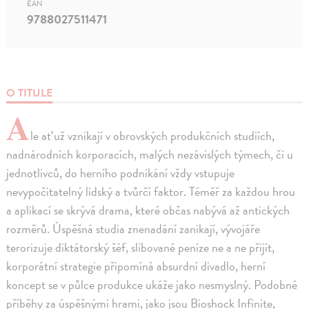
EAN
9788027511471
O TITULE
A
le ať už vznikají v obrovských produkčních studiích,
nadnárodních korporacích, malých nezávislých týmech, či u
jednotlivců, do herního podnikání vždy vstupuje
nevypočitatelný lidský a tvůrčí faktor. Téměř za každou hrou
a aplikací se skrývá drama, které občas nabývá až antických
rozměrů. Úspěšná studia znenadání zanikají, vývojáře
terorizuje diktátorský šéf, slibované peníze ne a ne přijít,
korporátní strategie připomíná absurdní divadlo, herní
koncept se v půlce produkce ukáže jako nesmyslný. Podobné
příběhy za úspěšnými hrami, jako jsou Bioshock Infinite,