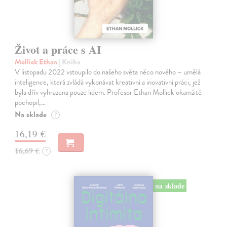
Život a práce s AI
Mollick Ethan
| Kniha
V listopadu 2022 vstoupilo do našeho světa něco nového – umělá
inteligence, která zvládá vykonávat kreativní a inovativní práci, jež
byla dřív vyhrazena pouze lidem. Profesor Ethan Mollick okamžitě
pochopil,…
Na sklade
?
16,19 €
16,69 €
?
na sklade