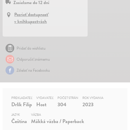
Zasielame do 12 dní
Pozrieť dostupnosť
v kníhkupectvách
Pridať do wishlistu
Odporučiť známemu
Zdielať na Facebooku
PREKLADATEĽ
VYDAVATEĽ
POČET STRÁN
ROK VYDANIA
Drlík Filip
Host
304
2023
JAZYK
VÄZBA
Čeština
Mäkká väzba / Paperback