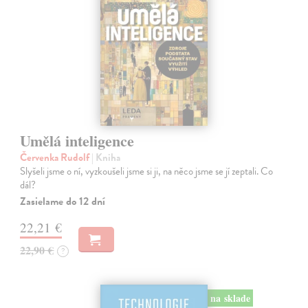
Umělá inteligence
Červenka Rudolf
| Kniha
Slyšeli jsme o ní, vyzkoušeli jsme si ji, na něco jsme se jí zeptali. Co
dál?
Zasielame do 12 dní
22,21 €
22,90 €
?
na sklade