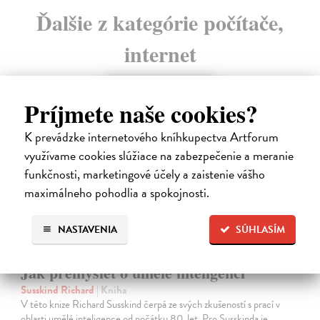
Ďalšie z kategórie počítače,
internet
na sklade
Príjmete naše cookies?
novinka
K prevádzke internetového kníhkupectva Artforum
využívame cookies slúžiace na zabezpečenie a meranie
funkčnosti, marketingové účely a zaistenie vášho
maximálneho pohodlia a spokojnosti.
NASTAVENIA
SÚHLASÍM
Jak přemýšlet o umělé inteligenci
Susskind Richard
| Kniha
V této knize Richard Susskind čerpá ze svých zkušeností s prací v
oblasti umělé inteligence od počátku 80. let. Pro Susskinda je