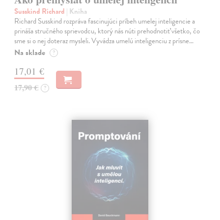
Susskind Richard
| Kniha
Richard Susskind rozpráva fascinujúci príbeh umelej inteligencie a
prináša stručného sprievodcu, ktorý nás núti prehodnotiť všetko, čo
sme si o nej doteraz mysleli. Vyvádza umelú inteligenciu z prísne…
Na sklade
?
17,01 €
17,90 €
?