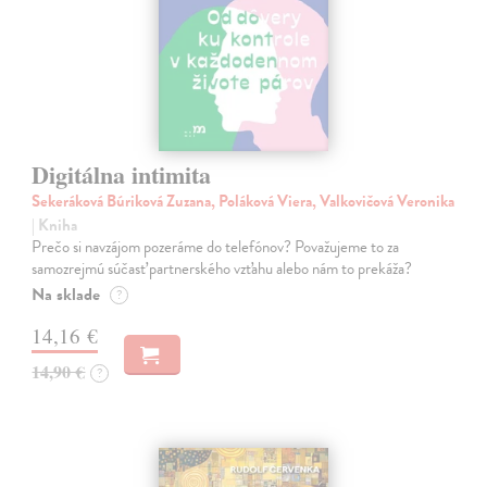
Digitálna intimita
Sekeráková Búriková Zuzana, Poláková Viera, Valkovičová Veronika
| Kniha
Prečo si navzájom pozeráme do telefónov? Považujeme to za
samozrejmú súčasť partnerského vzťahu alebo nám to prekáža?
Na sklade
?
14,16 €
14,90 €
?