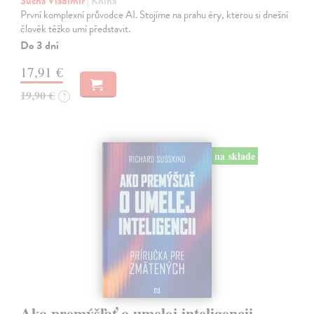
Šucha Vladimír
| Kniha
První komplexní průvodce AI. Stojíme na prahu éry, kterou si dnešní
člověk těžko umí představit.
Do 3 dní
17,91 €
19,90 €
?
na sklade
Ako premýšľať o umelej inteligencii