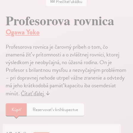
Prečítať ukážku
Profesorova rovnica
Ogawa Yoko
Profesorova rovnica je čarovný príbeh o tom, čo
znamená žiť v prítomnosti a o zvláštnej rovnici, ktorej
výsledkom je neobyčajná, no úžasná rodina. On je
Profesor s brilantnou mysľou a nezvyčajným problémom
– pri dopravnej nehode utrpel vážne zranenie a odvtedy
má jeho krátkodobá pamäť kapacitu iba osemdesiat
minút.
Čítať ďalej
↓
Kúpiť
Rezervovať v kníhkupectve