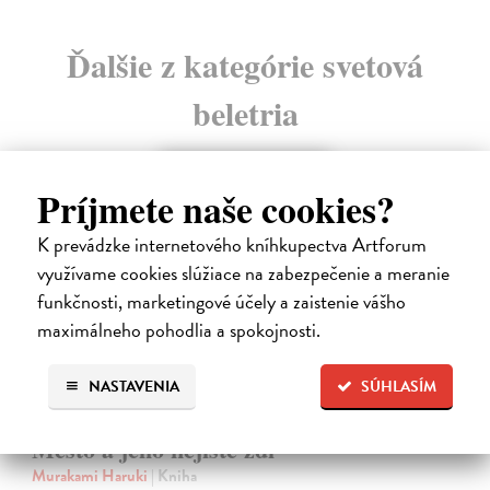
Ďalšie z kategórie svetová
beletria
na sklade
Príjmete naše cookies?
novinka
K prevádzke internetového kníhkupectva Artforum
využívame cookies slúžiace na zabezpečenie a meranie
funkčnosti, marketingové účely a zaistenie vášho
maximálneho pohodlia a spokojnosti.
NASTAVENIA
SÚHLASÍM
Město a jeho nejisté zdi
Murakami Haruki
| Kniha