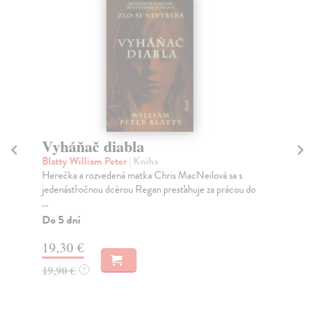
Vyháňač diabla
R
Blatty William Peter
| Kniha
Poc
Herečka a rozvedená matka Chris MacNeilová sa s
Rad
jedenásťročnou dcérou Regan presťahuje za prácou do
viz
...
Na
Do 5 dní
9,
19,30 €
10
19,90 €
?