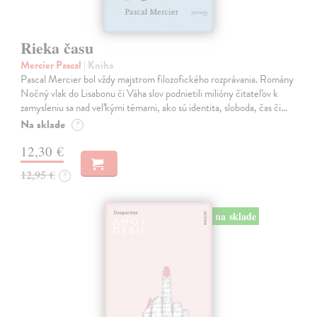
Rieka času
Mercier Pascal
| Kniha
Pascal Mercier bol vždy majstrom filozofického rozprávania. Romány
Nočný vlak do Lisabonu či Váha slov podnietili milióny čitateľov k
zamysleniu sa nad veľkými témami, ako sú identita, sloboda, čas či…
Na sklade
?
12,30 €
12,95 €
?
na sklade