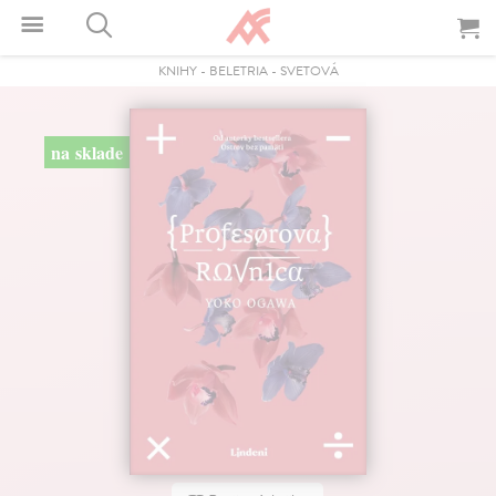
KNIHY
-
BELETRIA
-
SVETOVÁ
na sklade