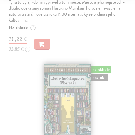
Ty jsi to byla, kdo mi vyprávěl o tom městě. Město a jeho nejisté zdi –
dlouho očekávaný román Harukiho Murakamiho volně navazuje na
autorovu starší novelu z roku 1980 a tematicky se prolíná s jeho
kultovním…
Na sklade
?
30,22 €
32,85 €
?
na sklade
novinka