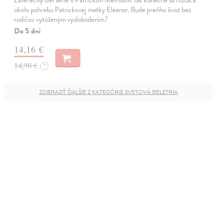
Záverečný diel série o Patrickovi Melrosovi Tak konečne sa roztáča
okolo pohrebu Patrickovej matky Eleanor. Bude preňho život bez
rodičov vytúženým vyslobodením?
Do 5 dní
14,16 €
14,90 €
?
ZOBRAZIŤ ĎALŠIE Z KATEGÓRIE SVETOVÁ BELETRIA