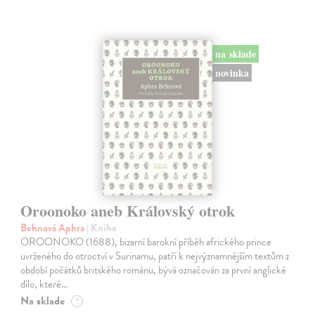
na sklade
novinka
Oroonoko aneb Královský otrok
Behnová Aphra
| Kniha
OROONOKO (1688), bizarní barokní příběh afrického prince
uvrženého do otroctví v Surinamu, patří k nejvýznamnějším textům z
období počátků britského románu, bývá označován za první anglické
dílo, které…
Na sklade
?