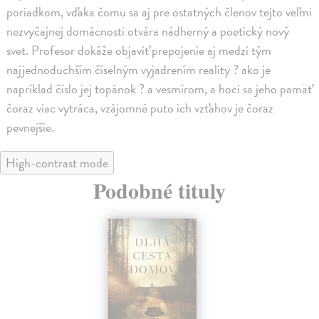
poriadkom, vďaka čomu sa aj pre ostatných členov tejto veľmi
nezvyčajnej domácnosti otvára nádherný a poetický nový
svet. Profesor dokáže objaviť prepojenie aj medzi tým
najjednoduchším číselným vyjadrením reality ? ako je
napríklad číslo jej topánok ? a vesmírom, a hoci sa jeho pamäť
čoraz viac vytráca, vzájomné puto ich vzťahov je čoraz
pevnejšie.
High-contrast mode
Podobné tituly