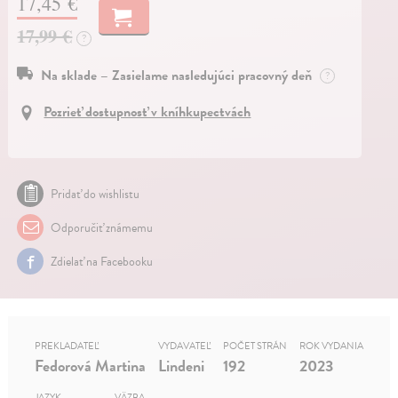
17,45 €
17,99 €
?
Na sklade – Zasielame nasledujúci pracovný deň
?
Pozrieť dostupnosť v kníhkupectvách
Pridať do wishlistu
Odporučiť známemu
Zdielať na Facebooku
PREKLADATEĽ
VYDAVATEĽ
POČET STRÁN
ROK VYDANIA
Fedorová Martina
Lindeni
192
2023
JAZYK
VÄZBA