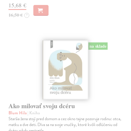
15,68 €
16,50 €
?
na sklade
Ako milovať svoju dcéru
Blum Hila
| Kniha
Staršia žena stojí pred domom a cez okno tajne pozoruje rodinu: otca,
matku a dve deti. Díva sa na svoje vnučky, ktoré kvôli odlúčeniu od
dcéry nikdy nestretla.