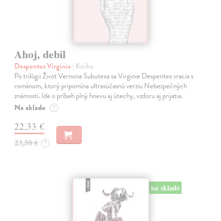
Ahoj, debil
Despentes Virginie
| Kniha
Po trilógii Život Vernona Subutexa sa Virginie Despentes vracia s
románom, ktorý pripomína ultrasúčasnú verziu Nebezpečných
známostí. Ide o príbeh plný hnevu aj útechy, vzdoru aj prijatia.
Na sklade
?
22,33 €
23,50 €
?
na sklade