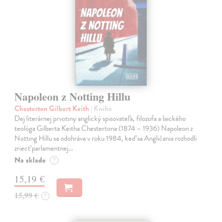
Napoleon z Notting Hillu
Chesterton Gilbert Keith
| Kniha
Dej literárnej prvotiny anglický spisovateľa, filozofa a laického
teológa Gilberta Keitha Chestertona (1874 – 1936) Napoleon z
Notting Hillu sa odohráva v roku 1984, keď sa Angličania rozhodli
zriecť parlamentnej…
Na sklade
?
15,19 €
15,99 €
?