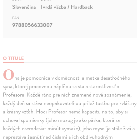
Slovenčina
Tvrdá väzba / Hardback
EAN
9788056633007
O TITULE
O
na je pomocnica v domácnosti a matka desaťročného
syna, ktorej pracovnou náplňou sa stala starostlivosť o
Profesora. Každé ráno pre nich znamená nové zoznámenie,
každý deň sa stáva neopakovateľnou príležitosťou pre zvláštny
a krásny vzťah. Hoci Profesor nemá kapacitu na to, aby si
uchoval spomienky (jeho mozog je ako páska, ktorá sa
každých osemdesiat minút vymaže), jeho myseľ je stále živá a
neprestáva žasnúť nad číslami a ich obdivuhodným