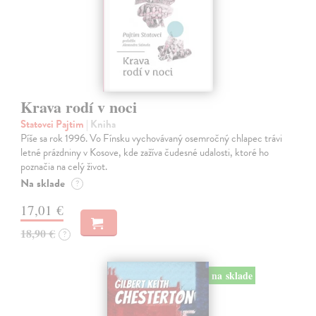
Krava rodí v noci
Statovci Pajtim
| Kniha
Píše sa rok 1996. Vo Fínsku vychovávaný osemročný chlapec trávi
letné prázdniny v Kosove, kde zažíva čudesné udalosti, ktoré ho
poznačia na celý život.
Na sklade
?
17,01 €
18,90 €
?
na sklade