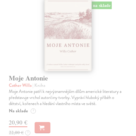
na sklade
Moje Antonie
Cather Willa
| Kniha
Moje Antonie patří k nejvýznamnějším dílům americké literatury a
představuje vrchol autorčiny tvorby. Vypráví hluboký příběh o
dětství, kořenech a hledání vlastního místa ve světě.
Na sklade
?
20,90 €
22,00 €
?