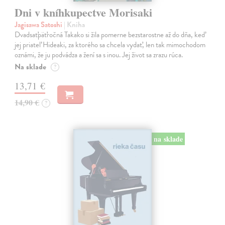
Dni v kníhkupectve Morisaki
Jagisawa Satoshi
| Kniha
Dvadsaťpäťročná Takako si žila pomerne bezstarostne až do dňa, keď
jej priateľ Hideaki, za ktorého sa chcela vydať, len tak mimochodom
oznámi, že ju podvádza a žení sa s inou. Jej život sa zrazu rúca.
Na sklade
?
13,71 €
14,90 €
?
na sklade