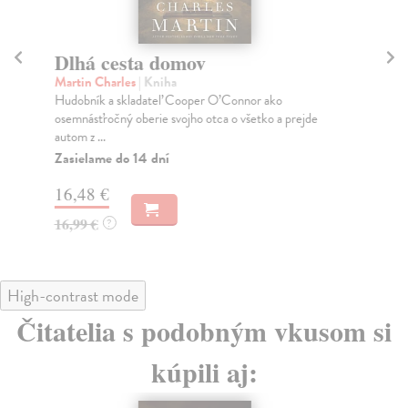
Dlhá cesta domov
G
Martin Charles
| Kniha
My
Hudobník a skladateľ Cooper O’Connor ako
Ale
osemnásťročný oberie svojho otca o všetko a prejde
nes
autom z ...
Za
Zasielame do 14 dní
17
16,48 €
18
16,99 €
?
High-contrast mode
Čitatelia s podobným vkusom si
kúpili aj: