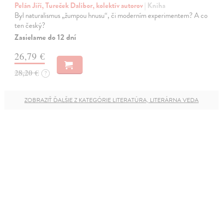
Pelán Jiří, Tureček Dalibor, kolektív autorov
| Kniha
Byl naturalismus „žumpou hnusu“, či moderním experimentem? A co
ten český?
Zasielame do 12 dní
26,79 €
28,20 €
?
ZOBRAZIŤ ĎALŠIE Z KATEGÓRIE LITERATÚRA, LITERÁRNA VEDA