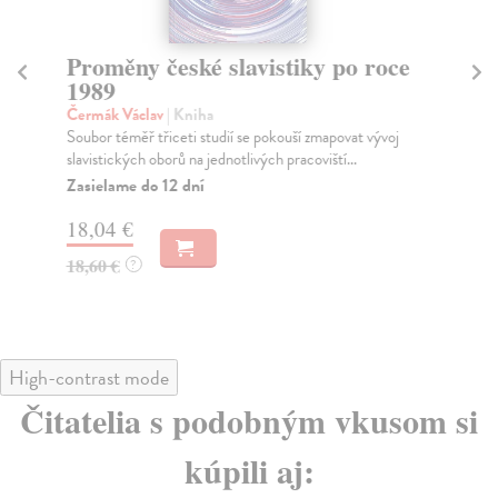
Proměny české slavistiky po roce
O
1989
Ec
Ote
Čermák Václav
| Kniha
bou
Soubor téměř třiceti studií se pokouší zmapovat vývoj
slavistických oborů na jednotlivých pracoviští...
Za
Zasielame do 12 dní
15
18,04 €
16
18,60 €
?
High-contrast mode
Čitatelia s podobným vkusom si
kúpili aj: