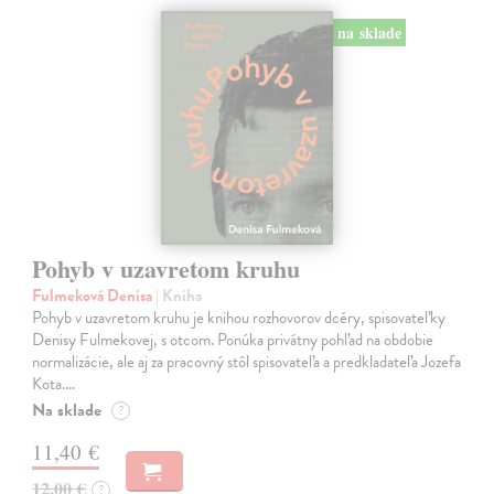
na sklade
Pohyb v uzavretom kruhu
Fulmeková Denisa
| Kniha
Pohyb v uzavretom kruhu je knihou rozhovorov dcéry, spisovateľky
Denisy Fulmekovej, s otcom. Ponúka privátny pohľad na obdobie
normalizácie, ale aj za pracovný stôl spisovateľa a predkladateľa Jozefa
Kota.…
Na sklade
?
11,40 €
12,00 €
?