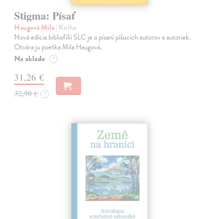
Stigma: Písať
Haugová Mila
| Kniha
Nová edícia bibliofílií SLC je o písaní píšucich autorov a autoriek.
Otvára ju poetka Mila Haugová.
Na sklade
?
31,26 €
32,90 €
?