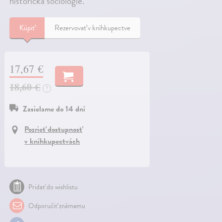
historická sociologie.
Kúpiť
Rezervovať v kníhkupectve
17,67 €
18,60 €
?
Zasielame do 14 dní
Pozrieť dostupnosť
v kníhkupectvách
Pridať do wishlistu
Odporučiť známemu