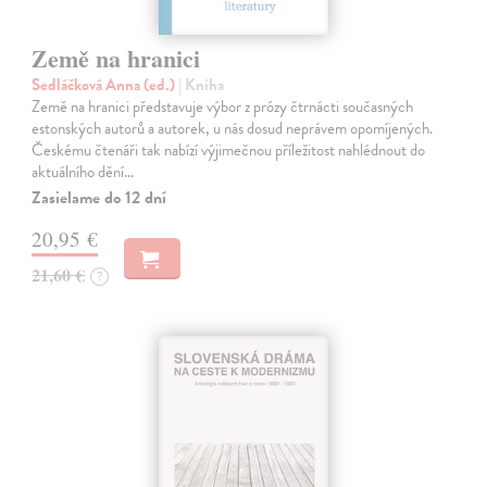
Země na hranici
Sedláčková Anna (ed.)
| Kniha
Země na hranici představuje výbor z prózy čtrnácti současných
estonských autorů a autorek, u nás dosud neprávem opomíjených.
Českému čtenáři tak nabízí výjimečnou příležitost nahlédnout do
aktuálního dění…
Zasielame do 12 dní
20,95 €
21,60 €
?