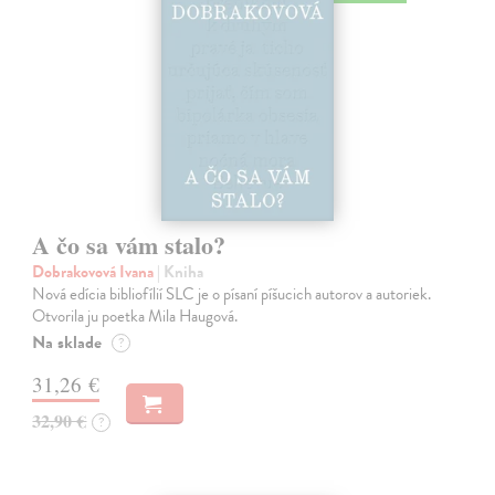
A čo sa vám stalo?
Dobrakovová Ivana
| Kniha
Nová edícia bibliofílií SLC je o písaní píšucich autorov a autoriek.
Otvorila ju poetka Mila Haugová.
Na sklade
?
31,26 €
32,90 €
?