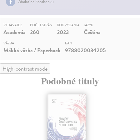
Zdielať na Facebooku
VYDAVATEĽ
POČET STRÁN
ROK VYDANIA
JAZYK
Academia
260
2023
Čeština
VÄZBA
EAN
Mäkká väzba / Paperback
9788020034205
High-contrast mode
Podobné tituly