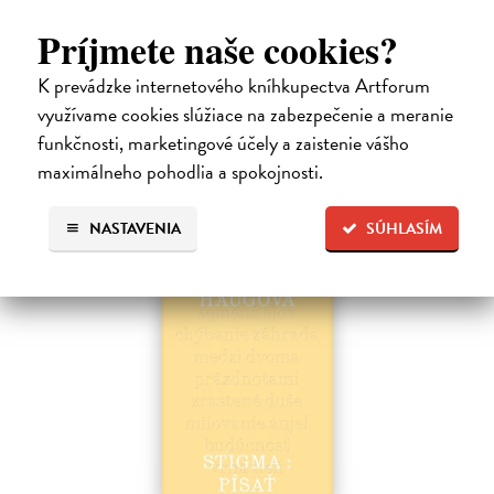
Hečko Blahoslav
| Kniha
„Nádherná kniha o úskaliach prekladateľského remesla a bohatstve
Príjmete naše cookies?
nášho jazyka.“ Adam Berka, vydavateľ Blahoslav Hečko (*1915 Suchá
nad Parnou – †2002 Bratislava) je jedny´m z najvy´znamnejších
K prevádzke internetového kníhkupectva Artforum
slovensky´ch,…
využívame cookies slúžiace na zabezpečenie a meranie
Na sklade
?
funkčnosti, marketingové účely a zaistenie vášho
25,00 €
maximálneho pohodlia a spokojnosti.
NASTAVENIA
SÚHLASÍM
na sklade