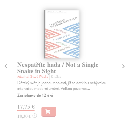
Nespatříte hada / Not a Single
N
Snake in Sight
Gil
Int
Machalíková Pavla
| Kniha
zče
Dětský svět je jednou z oblastí, jíž se dotklo s nebývalou
intenzitou moderní umění. Velkou pozornos...
Za
Zasielame do 12 dní
19
17,75 €
19
18,30 €
?