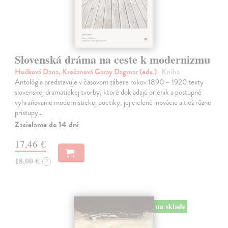
Slovenská dráma na ceste k modernizmu
Hučková Dana, Kročanová Garay Dagmar (eds.)
| Kniha
Antológia predstavuje v časovom zábere rokov 1890 – 1920 texty
slovenskej dramatickej tvorby, ktoré dokladajú prienik a postupné
vyhraňovanie modernistickej poetiky, jej cielené inovácie a tiež rôzne
prístupy…
Zasielame do 14 dní
17,46 €
18,00 €
?
na sklade