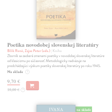
Poetika novodobej slovenskej literatúry
Bílik René, Zajac Peter (eds.)
| Kniha
Zborník sa zaoberá zmenami poetiky v novodobej slovenskej literatúre
od klasicizmu po súčasnosť. Metodologicky nadväzuje na
predchádzajúci výskum poetiky slovenskej literatúry po roku 1945.
Na sklade
?
9,70 €
10,00 €
?
na sklade