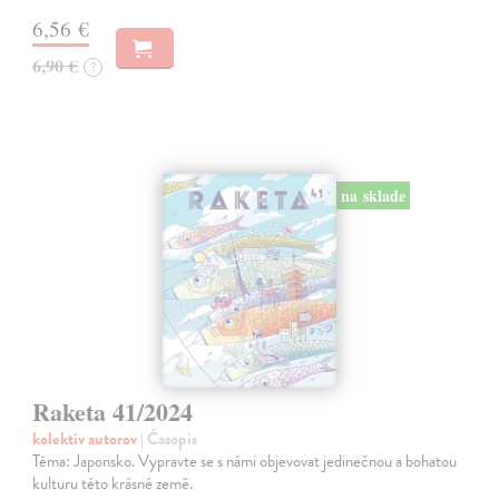
6,56 €
6,90 €
?
na sklade
Raketa 41/2024
kolektív autorov
| Časopis
Téma: Japonsko. Vypravte se s námi objevovat jedinečnou a bohatou
kulturu této krásné země.