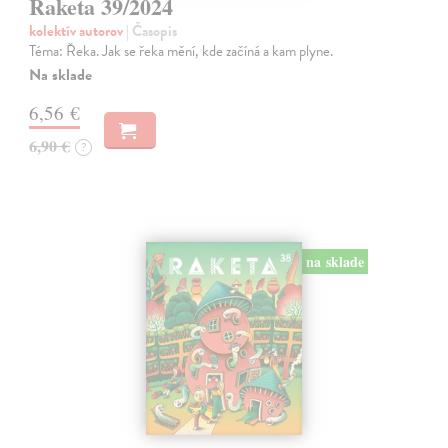
Raketa 39/2024
kolektív autorov
| Časopis
Téma: Řeka. Jak se řeka mění, kde začíná a kam plyne.
Na sklade
6,56 €
6,90 €
?
na sklade