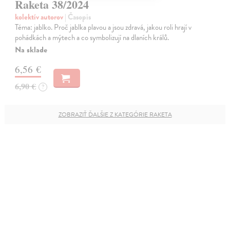
Raketa 38/2024
kolektív autorov
| Časopis
Téma: jablko. Proč jablka plavou a jsou zdravá, jakou roli hrají v
pohádkách a mýtech a co symbolizují na dlaních králů.
Na sklade
6,56 €
6,90 €
?
ZOBRAZIŤ ĎALŠIE Z KATEGÓRIE RAKETA