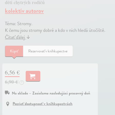
děti chytrých rodičů
kolektív autorov
Téma: Stromy.
K čemu jsou stromy dobré a kdo v nich hledá útočiště.
Čítať ďalej
↓
Kúpiť
Rezervovať v kníhkupectve
6,56 €
6,90 €
?
Na sklade – Zasielame nasledujúci pracovný deň
Pozrieť dostupnosť v kníhkupectvách