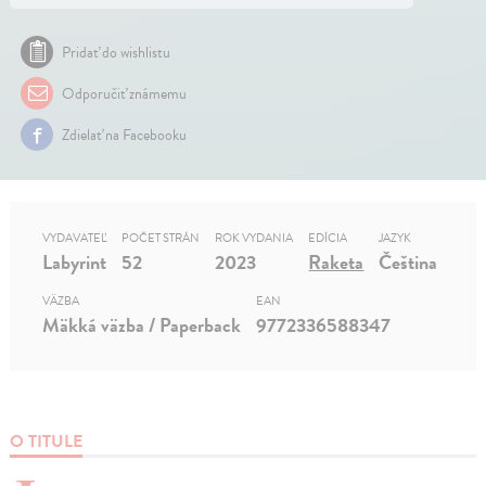
Pridať do wishlistu
Odporučiť známemu
Zdielať na Facebooku
VYDAVATEĽ
POČET STRÁN
ROK VYDANIA
EDÍCIA
JAZYK
Labyrint
52
2023
Raketa
Čeština
VÄZBA
EAN
Mäkká väzba / Paperback
9772336588347
O TITULE