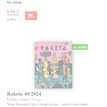
Na sklade
6,56 €
6,90 €
?
na sklade
Raketa 40/2024
kolektív autorov
| Časopis
Téma: Slavnostní číslo. Jubilejní vydání – oslavte s námi deset