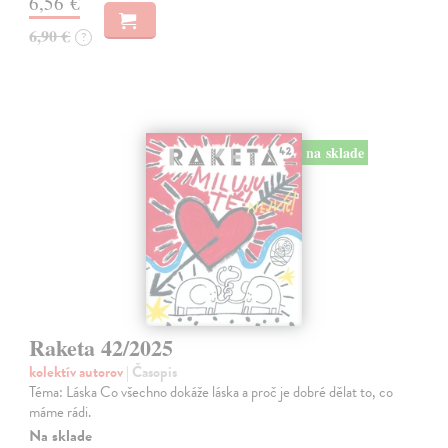
6,56 €
6,90 €
?
na sklade
Raketa 42/2025
kolektív autorov
| Časopis
Téma: Láska Co všechno dokáže láska a proč je dobré dělat to, co
máme rádi.
Na sklade