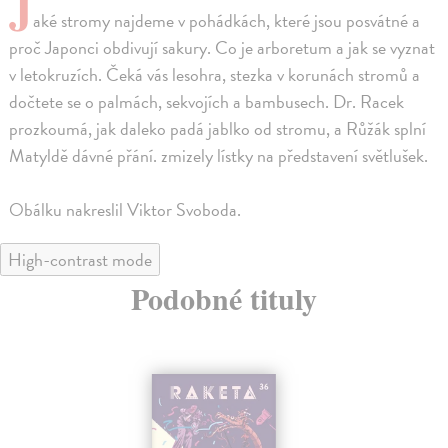
J
aké stromy najdeme v pohádkách, které jsou posvátné a
proč Japonci obdivují sakury. Co je arboretum a jak se vyznat
v letokruzích. Čeká vás lesohra, stezka v korunách stromů a
dočtete se o palmách, sekvojích a bambusech. Dr. Racek
prozkoumá, jak daleko padá jablko od stromu, a Růžák splní
Matyldě dávné přání. zmizely lístky na představení světlušek.
Obálku nakreslil Viktor Svoboda.
High-contrast mode
Podobné tituly