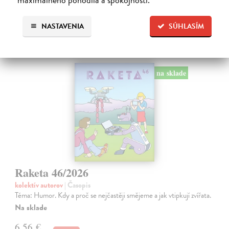
6,90 €
?
NASTAVENIA
SÚHLASÍM
na sklade
Raketa 46/2026
kolektív autorov
| Časopis
Téma: Humor. Kdy a proč se nejčastěji smějeme a jak vtipkují zvířata.
Na sklade
6,56 €