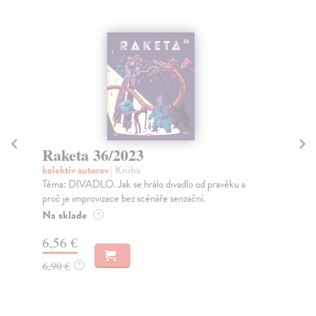
Raketa 36/2023
R
kolektív autorov
| Kniha
kol
Téma: DIVADLO. Jak se hrálo divadlo od pravěku a
Tém
proč je improvizace bez scénáře senzační.
rozs
Na sklade
Na
?
6,56 €
6,
6,90 €
6,
?