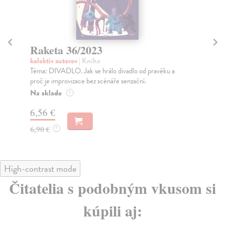
Raketa 36/2023
R
kolektív autorov
| Kniha
kol
Téma: DIVADLO. Jak se hrálo divadlo od pravěku a
Tém
proč je improvizace bez scénáře senzační.
rozs
Na sklade
Na
?
6,56 €
6,
6,90 €
6,
?
High-contrast mode
Čitatelia s podobným vkusom si
kúpili aj: