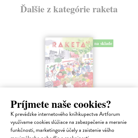
Ďalšie z kategórie raketa
na sklade
Príjmete naše cookies?
Raketa 47/2026
kolektív autorov
| Časopis
K prevádzke internetového kníhkupectva Artforum
Téma: Francie. Kam se ve Francii vydat a co dobrého ochutnat.
využívame cookies slúžiace na zabezpečenie a meranie
Na sklade
funkčnosti, marketingové účely a zaistenie vášho
6,56 €
maximálneho pohodlia a spokojnosti.