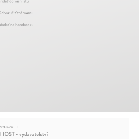
ridať do wishlistu
dporučiť známemu
dielať na Facebooku
VYDAVATEĽ
HOST - vydavatelství