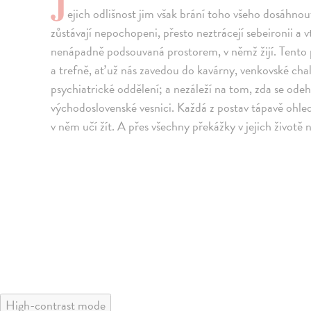
J
ejich odlišnost jim však brání toho všeho dosáhnout
zůstávají nepochopeni, přesto neztrácejí sebeironii a 
nenápadně podsouvaná prostorem, v němž žijí. Tento p
a trefně, ať už nás zavedou do kavárny, venkovské ch
psychiatrické oddělení; a nezáleží na tom, zda se odehrá
východoslovenské vesnici. Každá z postav tápavě ohled
v něm učí žít. A přes všechny překážky v jejich životě
High-contrast mode