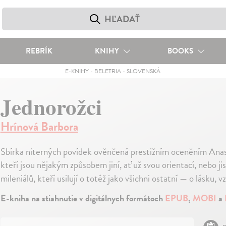
REBRÍK
KNIHY
BOOKS
E-KNIHY
-
BELETRIA
-
SLOVENSKÁ
Jednorožci
Hrínová Barbora
Sbírka niterných povídek ověnčená prestižním oceněním Anaso
kteří jsou nějakým způsobem jiní, ať už svou orientací, nebo 
mileniálů, kteří usilují o totéž jako všichni ostatní — o lásku, 
E-kniha na stiahnutie v digitálnych formátoch
EPUB
,
MOBI
a