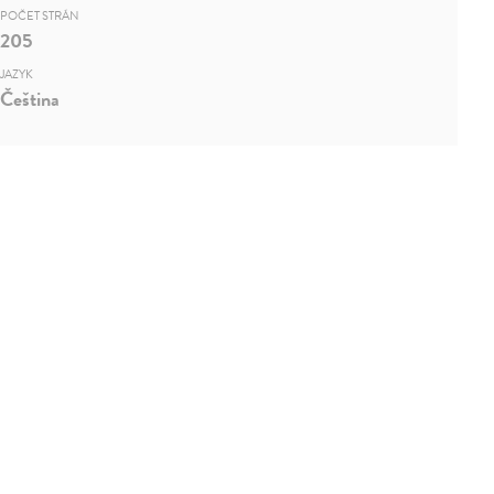
POČET STRÁN
205
JAZYK
Čeština