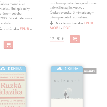
prežitom uprostred marginalizovanej
 ulici a možno aj vo
kolotočiarskej komunity v
rkadle... Rukopis knihy
Československu. S mimoriadnym
literárnom súbehu
citom pre detail i atmosféru…
06 Slovak telecom a
miestnila…
Na stiahnutie ako
EPUB
,
MOBI
a
PDF
iahnutie ako
EPUB
a
12,90 €
E-KNIHA
E-KNIHA
novinka