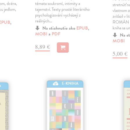
lom, dcéra,
témata soukromí, intimity a
stretnúť na
ku jedlom,
tajemství. Texty prosté literárního
vlastnom z
psychologizování vycházejí z
zvíťazil v 
reálných…
EPUB
,
ROMÁN 20
Na stiahnutie ako
EPUB
,
kniha sa u
MOBI
a
PDF
Na st
MOBI
8,89 €
5,00 €
E-KNIHA
A