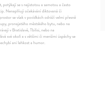
, potýkají se s nejistotou a samotou a často
vtip. Nenaplňují očekávání diktovaná či
rostor se však v povídkách odráží velmi přesně
alupy, pronajatého městského bytu, nebo na
vají v Bratislavě, Tbilisi, nebo na
ává své okolí a s většími či menšími úspěchy se
 nechybí ani lehkost a humor.