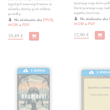
tyranizuje svoju dcéru jed
typických autorových textov sú
ktorá tyranizuje svoju mat
súčasťou zbierky aj iné zvláštne
expatka, ktorá má…
poviedky.
Na stiahnutie ako
Na stiahnutie ako
EPUB
,
MOBI
a
PDF
MOBI
a
PDF
12,90 €
10,49 €
E-KNIHA
E-KNIH