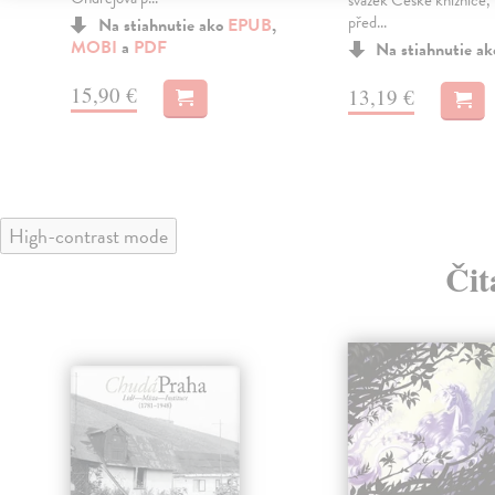
svazek České knižnice,
před...
Na stiahnutie ako
EPUB
,
MOBI
a
PDF
Na stiahnutie a
15,90 €
13,19 €
High-contrast mode
Čit