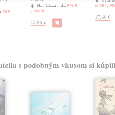
 který
Na stia
Na stiahnutie ako
EPUB
MOBI
a
PD
a
MOBI
ko
PDF
17,69 €
15,96 €
atelia s podobným vkusom si kúpili