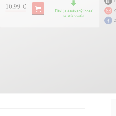
P
10,99 €
Titul je dostupný ihneď
O
na stiahnutie
Z