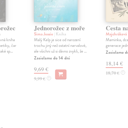
orožec
Jednorožec z moře
Cesta na
a
Sima Jessie
| Kniha
Majchráková
avná kniha
Malý Kelp je sice od narození
Maminka, dcer
oetiky, čar
trochu jiný než ostatní narvalové,
generace jedn
aké sp...
ale všichni už si dávno zvykli, že ...
Zasielame d
Zasielame do 14 dní
18,14 €
9,69 €
18,70 €
?
9,99 €
?