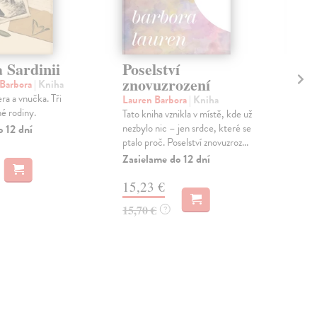
 Sardinii
Poselství
Že
znovuzrození
 Barbora
| Kniha
Bar
a a vnučka. Tři
Knih
Lauren Barbora
| Kniha
é rodiny.
tvo
Tato kniha vznikla v místě, kde už
film
nezbylo nic – jen srdce, které se
o 12 dní
doku
ptalo proč. Poselství znovuzroz...
Zas
Zasielame do 12 dní
40
15,23 €
41,
15,70 €
?