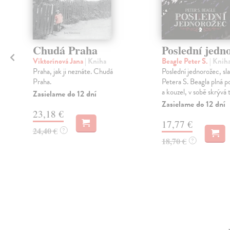
Chudá Praha
Poslední jedn
Viktorínová Jana
| Kniha
Beagle Peter S.
| Knih
Praha, jak ji neznáte. Chudá
Poslední jednorožec, sl
Praha.
Petera S. Beagla plná p
m
a kouzel, v sobě skrývá t
Zasielame do 12 dní
,
Zasielame do 12 dní
23,18 €
17,77 €
24,40 €
?
18,70 €
?