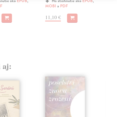
hnutie ako
EPUB
,
Na stiahnutie ako
EPUB
,
F
MOBI
a
PDF
MO
11,10 €
9,
 aj: