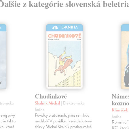
Ďalšie z kategórie slovenská beletri
A
E-KNIHA
Chudinkové
Námes
kozmo
ktronická
Skalník Michal
| Elektronická
kniha
Klimáček
 svoj prvý
Povídky o situacích, jimiž se nikdo
kniha
, že takto
nechlubí V povídkách své debutové
Román o "n
ka, ktorá
sbírky Michal Skalník prozkoumává
IO", ktorú