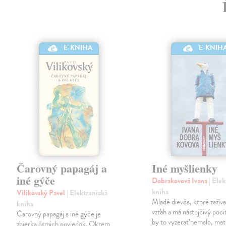
E-KNIHA
E-KNIH
Čarovný papagáj a
Iné myšlienky
iné gýče
Dobrakovová Ivana
| Ele
kniha
Vilikovský Pavel
| Elektronická
Mladé dievča, ktoré zažíva
kniha
vzťah a má nástojčivý pocit
Čarovný papagáj a iné gýče je
by to vyzerať nemalo, mat
zbierka ôsmich poviedok. Okrem