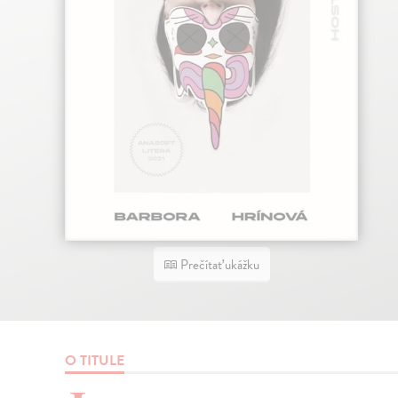
Prečítať ukážku
O TITULE