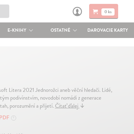
0 ks
E-KNIHY
OSTATNÉ
DAROVACIE KARTY
ft Litera 2021 Jednorožci aneb věční hledači. Lidé,
jistým podivínstvím, novodobí nomádi z generace
vztah, porozumění a přijetí.
Čítať ďalej
↓
PDF
?