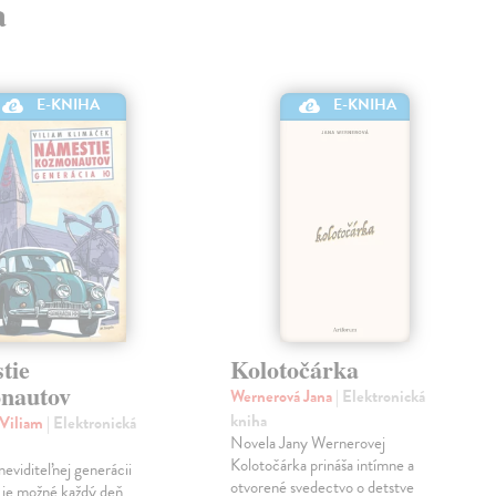
a
E-KNIHA
E-KNIHA
tie
Kolotočárka
nautov
Wernerová Jana
| Elektronická
kniha
 Viliam
| Elektronická
Novela Jany Wernerovej
Kolotočárka prináša intímne a
eviditeľnej generácii
otvorené svedectvo o detstve
 je možné každý deň