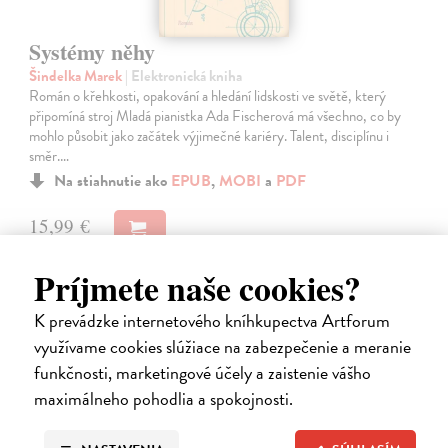
Systémy něhy
Šindelka Marek
| Elektronická kniha
Román o křehkosti, opakování a hledání lidskosti ve světě, který
připomíná stroj Mladá pianistka Ada Fischerová má všechno, co by
mohlo působit jako začátek výjimečné kariéry. Talent, disciplínu i
směr.…
Na stiahnutie ako
EPUB
,
MOBI
a
PDF
15,99 €
Príjmete naše cookies?
K prevádzke internetového kníhkupectva Artforum
využívame cookies slúžiace na zabezpečenie a meranie
funkčnosti, marketingové účely a zaistenie vášho
E-KNIHA
maximálneho pohodlia a spokojnosti.