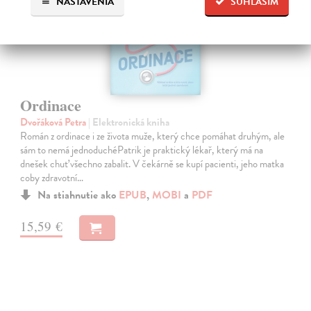
NASTAVENIA
SÚHLASÍM
Ordinace
Dvořáková Petra
| Elektronická kniha
Román z ordinace i ze života muže, který chce pomáhat druhým, ale
sám to nemá jednoduchéPatrik je praktický lékař, který má na
dnešek chuť všechno zabalit. V čekárně se kupí pacienti, jeho matka
coby zdravotní…
Na stiahnutie ako
EPUB
,
MOBI
a
PDF
15,59 €