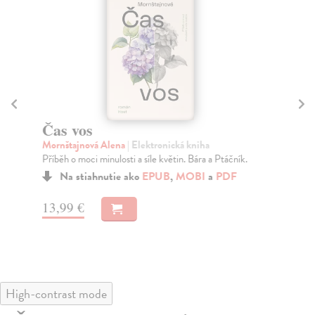
Čas vos
Sl
Mornštajnová Alena
| Elektronická kniha
Vi
Příběh o moci minulosti a síle květin. Bára a Ptáčník.
Zak
Kon
Na stiahnutie ako
EPUB
,
MOBI
a
PDF
13,99 €
12
High-contrast mode