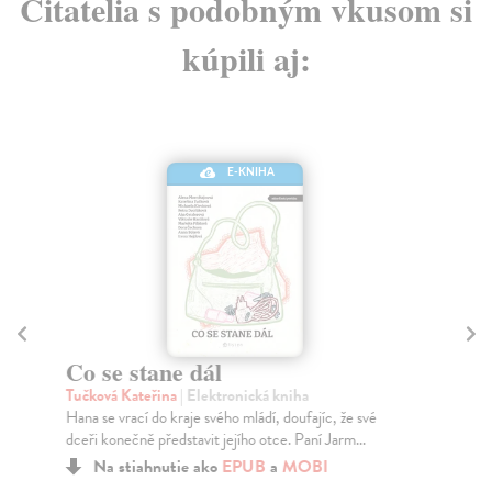
Čitatelia s podobným vkusom si
kúpili aj:
E-KNIHA
Co se stane dál
V
Tučková Kateřina
| Elektronická kniha
Tu
Hana se vrací do kraje svého mládí, doufajíc, že své
Noc
dceři konečně představit jejího otce. Paní Jarm...
něk
Na stiahnutie ako
EPUB
a
MOBI