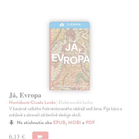
E-KNIHA
Já, Evropa
Horňáková-Civade Lenka
| Elektronická kniha
V kavárně velkého frekventovaného nádraží sedí žena. Pije kávu a
zvědavě a zároveň zdrženlivě sleduje okolí.
Na stiahnutie ako
EPUB
,
MOBI
a
PDF
6,13 €