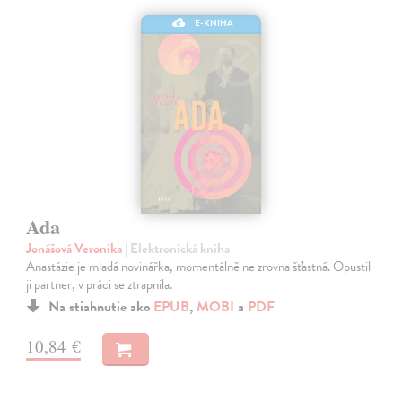
E-KNIHA
Ada
Jonášová Veronika
| Elektronická kniha
Anastázie je mladá novinářka, momentálně ne zrovna šťastná. Opustil
ji partner, v práci se ztrapnila.
Na stiahnutie ako
EPUB
,
MOBI
a
PDF
10,84 €