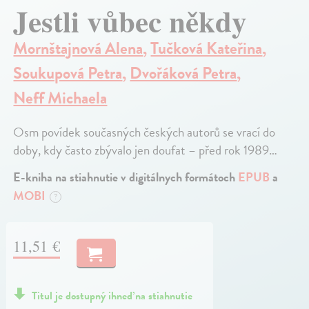
Jestli vůbec někdy
Mornštajnová Alena
,
Tučková Kateřina
,
Soukupová Petra
,
Dvořáková Petra
,
Neff Michaela
Osm povídek současných českých autorů se vrací do
doby, kdy často zbývalo jen doufat – před rok 1989…
E-kniha na stiahnutie v digitálnych formátoch
EPUB
a
MOBI
?
11,51 €
Titul je dostupný ihneď na stiahnutie