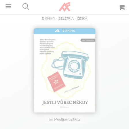
E-KNIHY
-
BELETRIA
-
ČESKÁ
E-KNIHA
Prečítať ukážku