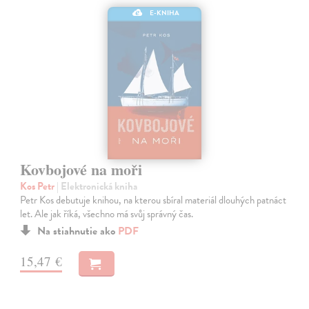
E-KNIHA
Kovbojové na moři
Kos Petr
| Elektronická kniha
Petr Kos debutuje knihou, na kterou sbíral materiál dlouhých patnáct
let. Ale jak říká, všechno má svůj správný čas.
Na stiahnutie ako
PDF
15,47 €