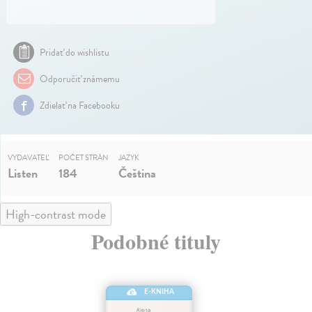
Pridať do wishlistu
Odporučiť známemu
Zdielať na Facebooku
VYDAVATEĽ
POČET STRÁN
JAZYK
Listen
184
Čeština
High-contrast mode
Podobné tituly
E-KNIHA