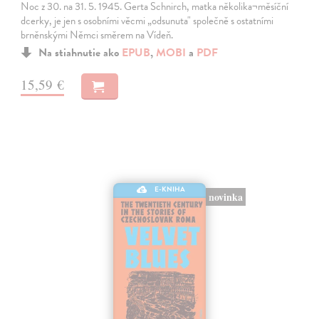
Noc z 30. na 31. 5. 1945. Gerta Schnirch, matka několika¬měsíční
dcerky, je jen s osobními věcmi „odsunuta" společně s ostatními
brněnskými Němci směrem na Vídeň.
Na stiahnutie ako
EPUB
,
MOBI
a
PDF
15,59 €
E-KNIHA
novinka