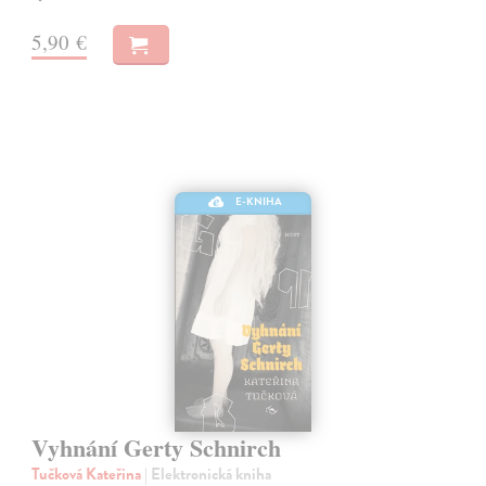
5,90 €
E-KNIHA
Vyhnání Gerty Schnirch
Tučková Kateřina
| Elektronická kniha