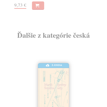
9,73 €
15
Ďalšie z kategórie česká
E-KNIHA