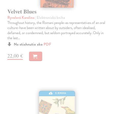
Velvet Blues
Ryvolová Karolína
| Elektronická kniha
Throughout history, the Romani people-as representatives of an oral
culture-have been written about by outsiders, often idealised,
defamed, or condemned, but seldom portrayed accurately. Only in
the last…
Na stiahnutie ako
PDF
22,00 €
E-KNIHA