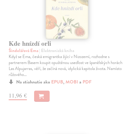
Kde hnízdí orli
Šindelářová Ema
| Elektronická kniha
Když se Ema, česká emigrantka žijící v Nizozemí, rozhodne s
partnerem Basem koupit opuštěnou usedlost ve španělských horách
Las Alpujarras, věří, že začíná nová, idylická kapitola života. Namísto
růžového…
Na stiahnutie ako
EPUB
,
MOBI
a
PDF
11,96 €