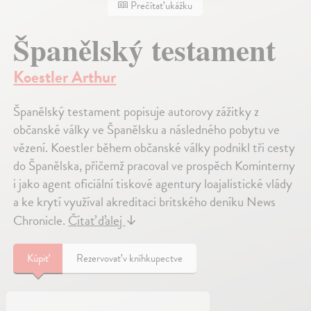
Prečítať ukážku
Španělský testament
Koestler Arthur
Španělský testament popisuje autorovy zážitky z
občanské války ve Španělsku a následného pobytu ve
vězení. Koestler během občanské války podnikl tři cesty
do Španělska, přičemž pracoval ve prospěch Kominterny
i jako agent oficiální tiskové agentury loajalistické vlády
a ke krytí využíval akreditaci britského deníku News
Chronicle.
Čítať ďalej
↓
Kúpiť
Rezervovať v kníhkupectve