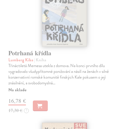
Potrhaná křídla
Lumberg Kiba
| Kniha
Třináctiletá Memesa utekla z domova. Na konci prvního dílu
vygradovalo všudypřítomné ponižování a násilí na ženách v silně
konzervativní romské komunitě finských Kale pokusem o její
znásilnění, a svobodomyslná…
Na sklade
16,78 €
17,30 €
?