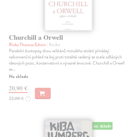
Churchill a Orwell
Ricks Thomas Edwin
| Kniha
Paralelní životopisy dvou velikánů minulého století přinášejí
nekonvenční pohled na boj proti totalitě vedený ze zcela odlišných
ideových pozic, konzervativní a výrazně levicové. Churchill a Orwell
se…
Na sklade
20,90 €
22,00 €
?
na sklade