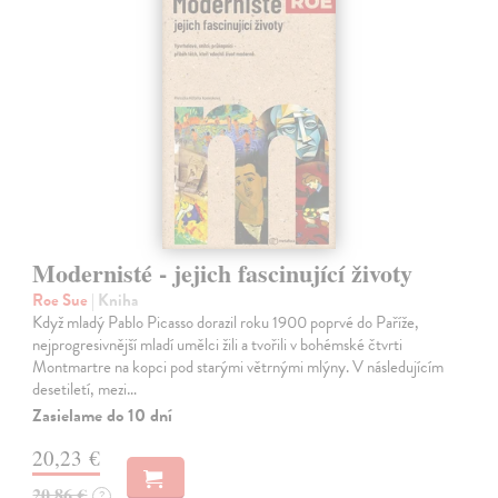
Modernisté - jejich fascinující životy
Roe Sue
| Kniha
Když mladý Pablo Picasso dorazil roku 1900 poprvé do Paříže,
nejprogresivnější mladí umělci žili a tvořili v bohémské čtvrti
Montmartre na kopci pod starými větrnými mlýny. V následujícím
desetiletí, mezi…
Zasielame do 10 dní
20,23 €
20,86 €
?