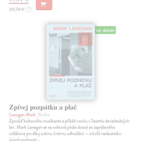
19,70 €
?
na sklade
Zpívej pozpátku a plač
Lanegan Mark
| Kniha
Zpověď kultovního muzikanta a příběh rocku v Seattlu devadesátých
let . Mark Lanegan se na světová pódia dostal ze zaprášeného
vidlákova jen díky svému čirému odhodlání — a kvůli nedostatku
jiných možností.…