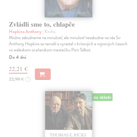
Zvládli sme to, chlapče
Hopkins Anthony
| Kniha
Možno zabudneme na minulosť, ale minulosť nezabudne na nás Sir
Anthony Hopkins sa narodil a vyrastal v krízových a vojnových časoch
vo waleskom oceliarskom mestečku Port Talbot.
Do 4 dní
22,21 €
22,90 €
?
na sklade