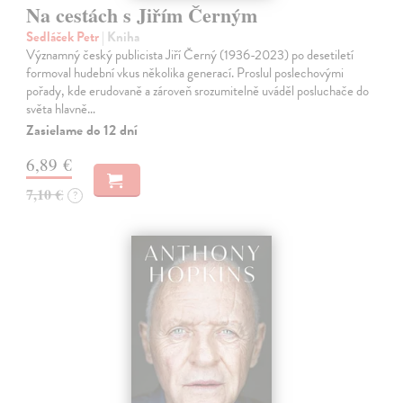
Na cestách s Jiřím Černým
Sedláček Petr
| Kniha
Významný český publicista Jiří Černý (1936-2023) po desetiletí
formoval hudební vkus několika generací. Proslul poslechovými
pořady, kde erudovaně a zároveň srozumitelně uváděl posluchače do
světa hlavně…
Zasielame do 12 dní
6,89 €
7,10 €
?