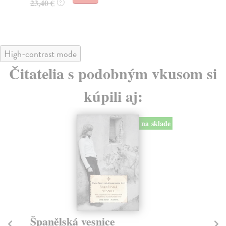
23,40 €
28
?
High-contrast mode
Čitatelia s podobným vkusom si
kúpili aj:
na sklade
Španělská vesnice
D