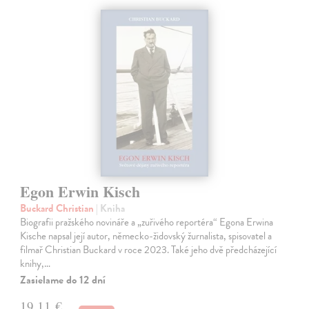
Egon Erwin Kisch
Buckard Christian
| Kniha
Biografii pražského novináře a „zuřivého reportéra“ Egona Erwina
Kische napsal její autor, německo-židovský žurnalista, spisovatel a
filmař Christian Buckard v roce 2023. Také jeho dvě předcházející
knihy,…
Zasielame do 12 dní
19,11 €