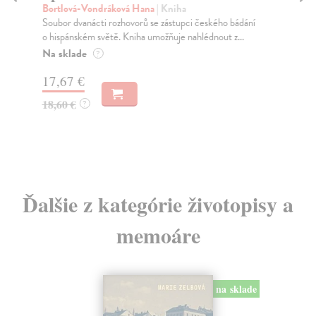
Bortlová-Vondráková Hana
| Kniha
Štr
Soubor dvanácti rozhovorů se zástupci českého bádání
Poz
o hispánském světě. Kniha umožňuje nahlédnout z...
živ
Na sklade
Za
?
17,67 €
4,
18,60 €
4,
?
Ďalšie z kategórie životopisy a
memoáre
na sklade