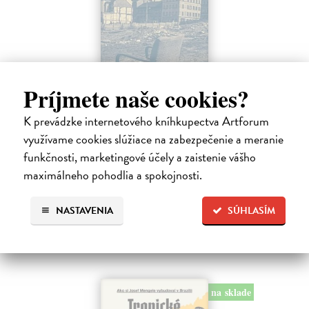
Príjmete naše cookies?
K prevádzke internetového kníhkupectva Artforum
Táňa / Praha 3 / Žižkov
využívame cookies slúžiace na zabezpečenie a meranie
Zelbová Marie
| Kniha
funkčnosti, marketingové účely a zaistenie vášho
Nikdy jsme nebyli úplně standardní žižkovská rodina. Vítejte v
maximálneho pohodlia a spokojnosti.
mámině bytě 4. kategorie, který byl všem otevřen dokořán.
Na sklade
NASTAVENIA
SÚHLASÍM
12,92 €
13,60 €
?
na sklade