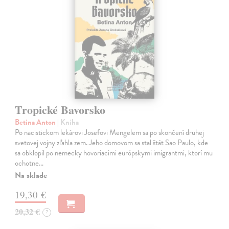
Tropické Bavorsko
Betina Anton
| Kniha
Po nacistickom lekárovi Josefovi Mengelem sa po skončení druhej
svetovej vojny zľahla zem. Jeho domovom sa stal štát Sao Paulo, kde
sa obklopil po nemecky hovoriacimi európskymi imigrantmi, ktorí mu
ochotne…
Na sklade
19,30 €
20,32 €
?