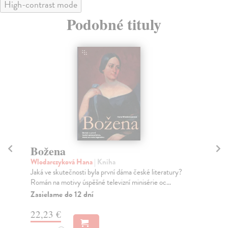
High-contrast mode
Podobné tituly
Božena
Au
Wlodarczyková Hana
| Kniha
Tw
Jaká ve skutečnosti byla první dáma české literatury?
Dru
Román na motivy úspěšné televizní minisérie oc...
Twa
Zasielame do 12 dní
Za
22,23 €
26