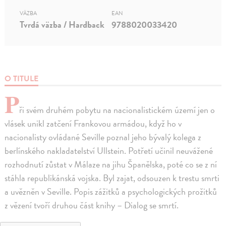
VÄZBA
EAN
Tvrdá väzba / Hardback
9788020033420
O TITULE
P
ři svém druhém pobytu na nacionalistickém území jen o
vlásek unikl zatčení Frankovou armádou, když ho v
nacionalisty ovládané Seville poznal jeho bývalý kolega z
berlínského nakladatelství Ullstein. Potřetí učinil neuvážené
rozhodnutí zůstat v Málaze na jihu Španělska, poté co se z ní
stáhla republikánská vojska. Byl zajat, odsouzen k trestu smrti
a uvězněn v Seville. Popis zážitků a psychologických prožitků
z vězení tvoří druhou část knihy – Dialog se smrtí.