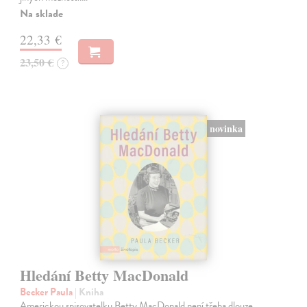
Na sklade
22,33 €
23,50 €
?
novinka
Hledání Betty MacDonald
Becker Paula
| Kniha
Americkou spisovatelku Betty MacDonald není třeba dlouze