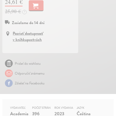
24,61 €
25,90 €
?
Zasielame do 14 dní
Pozrieť dostupnosť
v kníhkupectvách
Pridať do wishlistu
Odporučiť známemu
Zdielať na Facebooku
VYDAVATEĽ
POČET STRÁN
ROK VYDANIA
JAZYK
Academia
396
2023
Čeština