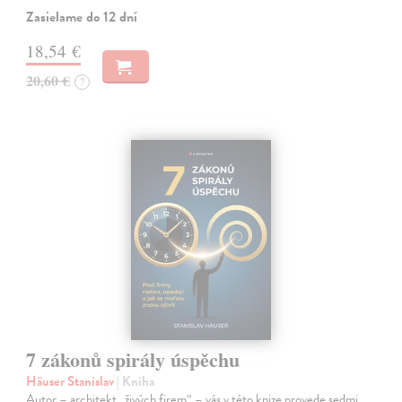
Zasielame do 12 dní
18,54 €
20,60 €
?
7 zákonů spirály úspěchu
Häuser Stanislav
| Kniha
Autor – architekt „živých firem“ – vás v této knize provede sedmi