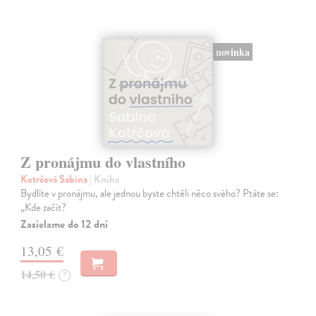
novinka
Z pronájmu do vlastního
Kotrčová Sabina
| Kniha
Bydlíte v pronájmu, ale jednou byste chtěli něco svého? Ptáte se:
„Kde začít?
Zasielame do 12 dní
13,05 €
14,50 €
?