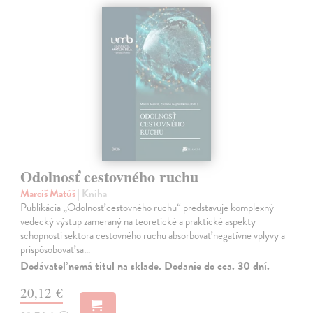
Odolnosť cestovného ruchu
Marciš Matúš
| Kniha
Publikácia „Odolnosť cestovného ruchu“ predstavuje komplexný
vedecký výstup zameraný na teoretické a praktické aspekty
schopnosti sektora cestovného ruchu absorbovať negatívne vplyvy a
prispôsobovať sa…
Dodávateľ nemá titul na sklade. Dodanie do cca. 30 dní.
20,12 €