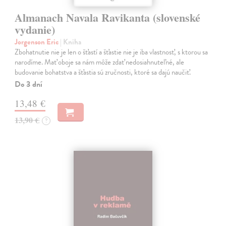
Almanach Navala Ravikanta (slovenské
vydanie)
Jorgenson Eric
| Kniha
Zbohatnutie nie je len o šťastí a šťastie nie je iba vlastnosť, s ktorou sa
narodíme. Mať oboje sa nám môže zdať nedosiahnuteľné, ale
budovanie bohatstva a šťastia sú zručnosti, ktoré sa dajú naučiť.
Do 3 dní
13,48 €
13,90 €
?