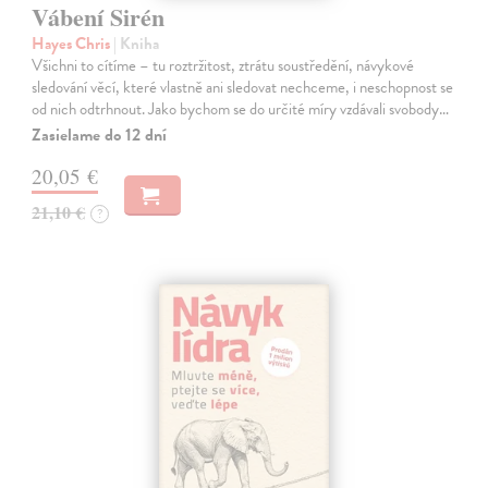
Vábení Sirén
Hayes Chris
| Kniha
Všichni to cítíme – tu roztržitost, ztrátu soustředění, návykové
sledování věcí, které vlastně ani sledovat nechceme, i neschopnost se
od nich odtrhnout. Jako bychom se do určité míry vzdávali svobody…
Zasielame do 12 dní
20,05 €
21,10 €
?