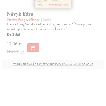
Návyk lídra
Stanier Bungay Michael
| Kniha
Dáváte kolegům odpověď ještě dřív, než domluví? Říkáte jim na
žádost o pomoc ano, i když byste měli říct ne?
Do 3 dní
17,36 €
17,90 €
?
ZOBRAZIŤ ĎALŠIE Z KATEGÓRIE EKONOMIKA, MANAGEMENT