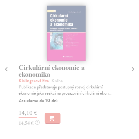
Cirkulární ekonomie a
C
ekonomika
e
Kislingerová Eva
| Kniha
Kis
Publikace představuje postupný rozvoj cirkulární
Tře
ekonomie jako reakci na prosazování cirkulární ekon...
rea
Zasielame do 10 dní
Za
14,10 €
17
14,54 €
17
?