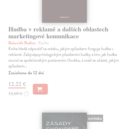
Hudba v reklamě a dalších oblastech
marketingové komunikace
Bačuvčík Radim
| Kniha
Kniha hledá odpověď na otázku, jakým způsobem funguje hudba v
reklamě. Zabývápsychologickým působením hudby a tím, jak hudba
souvisí se společenským postavením člověka, a snaží se ukázat, jakým
způsobem…
Zasielame do 12 dní
12,22 €
12,60 €
?
novinka