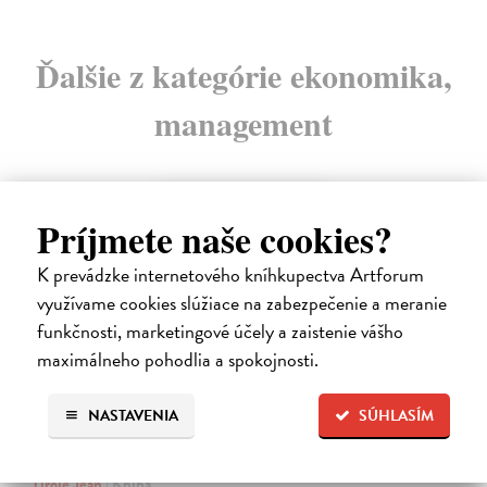
Ďalšie z kategórie ekonomika,
management
na sklade
Príjmete naše cookies?
novinka
K prevádzke internetového kníhkupectva Artforum
využívame cookies slúžiace na zabezpečenie a meranie
funkčnosti, marketingové účely a zaistenie vášho
maximálneho pohodlia a spokojnosti.
NASTAVENIA
SÚHLASÍM
Ekonomie pro obecné blaho
Tirole Jean
| Kniha