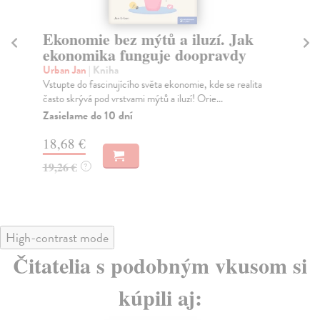
Ekonomie bez mýtů a iluzí. Jak
Kr
ekonomika funguje doopravdy
p
Urban Jan
| Kniha
Ci
Vstupte do fascinujícího světa ekonomie, kde se realita
Nov
často skrývá pod vrstvami mýtů a iluzí! Orie...
Kre
I...
Zasielame do 10 dní
Za
18,68 €
15
19,26 €
?
16
High-contrast mode
Čitatelia s podobným vkusom si
kúpili aj: