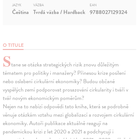
JAZYK
VÄZBA
EAN
Čeština
Tvrdá väzba / Hardback
9788027129324
O TITULE
S
tane se otázka strategických rizik znovu důležitým
tématem pro politiky i manažery? Přinesou krize posílení
nebo oslabení cirkulární ekonomiky? Budou občané
vyspělých zemí podporovat prosazování cirkularity i tváří v
tvář novým ekonomickým poměrům?
Nejen na to nabízí odpovědi tato kniha, která se podrobně
věnuje otázkám vztahu mezi globalizací a rozvojem cirkulární
ekonomiky. Autoři publikace aktuálně reagují na
pandemickou krizi z let 2020 a 2021 a podchycují i