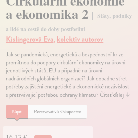
Cirkulární ekonomie
a ekonomika 2
Státy, podniky
a lidé na cestě do doby postfosilní
Kislingerová Eva
,
kolektív autorov
Jak se pandemická, energetická a bezpečnostní krize
promítnou do podpory cirkulární ekonomiky na úrovni
jednotlivých států, EU a případně na úrovni
nadnárodních globálních organizací? Jak dopadne střet
potřeby zajištění energetické a ekonomické nezávislosti
s přetrvávající potřebou ochrany klimatu?
Čítať ďalej
↓
Kúpiť
Rezervovať v kníhkupectve
16,13 €