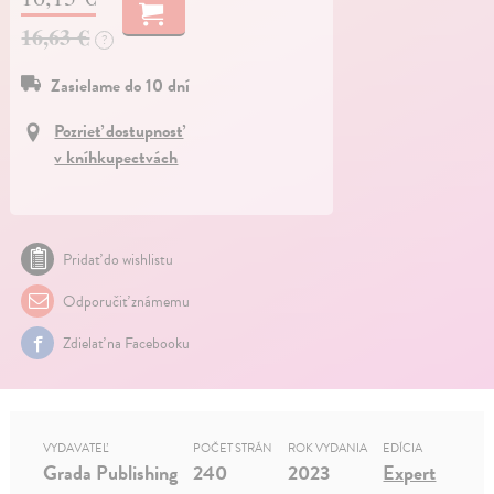
16,63 €
?
Zasielame do 10 dní
Pozrieť dostupnosť
v kníhkupectvách
Pridať do wishlistu
Odporučiť známemu
Zdielať na Facebooku
VYDAVATEĽ
POČET STRÁN
ROK VYDANIA
EDÍCIA
Grada Publishing
240
2023
Expert