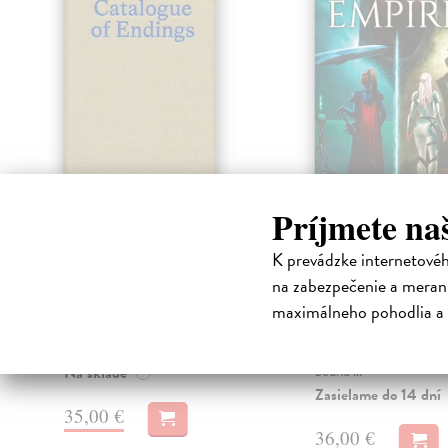
Príjmete na
Catalogue of
Daughters of 
Endings
Empire (tvrd
K prevádzke internetové
väzba)
Jenča Martin
| Kniha
na zabezpečenie a merani
Endings come in every flavour.
Lenhart Erik
| Kniha
maximálneho pohodlia a 
They can be quiet or explosive,
In the far reaches of th
graceful or messy, liberating or
where stars whisper sec
deva...
ancient times, two wom
bound ...
Na sklade
?
Zasielame do 14 dní
35,00 €
36,00 €