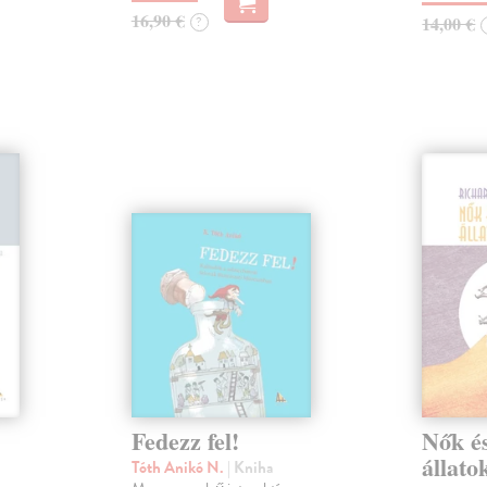
16,90 €
14,00 €
?
Fedezz fel!
Nők és
állato
Tóth Anikó N.
| Kniha