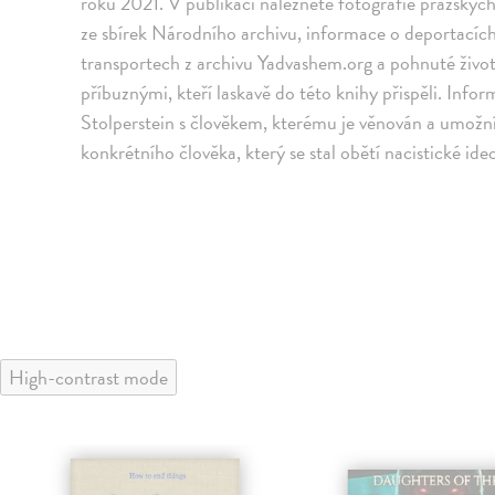
roku 2021. V publikaci naleznete fotografie pražskýc
ze sbírek Národního archivu, informace o deportacíc
transportech z archivu Yadvashem.org a pohnuté živo
příbuznými, kteří laskavě do této knihy přispěli. Inf
Stolperstein s člověkem, kterému je věnován a umožní
konkrétního člověka, který se stal obětí nacistické ide
High-contrast mode