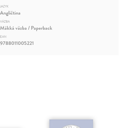
JAZYK
Angličtina
VÄZBA
Mäkká väzba / Paperback
EAN
9788011005221