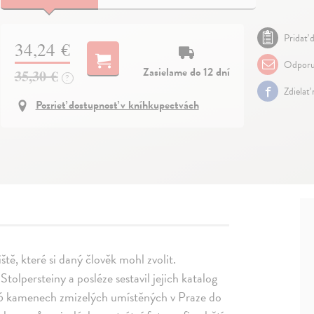
Pridať d
34,24 €
Odporu
Zasielame do 12 dní
35,30 €
?
Zdielať
Pozrieť dostupnosť v kníhkupectvách
tě, které si daný člověk mohl zvolit.
tolpersteiny a posléze sestavil jejich katalog
66 kamenech zmizelých umístěných v Praze do