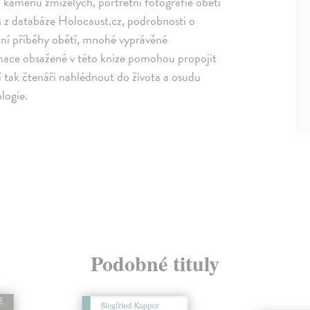
h kamenů zmizelých, portrétní fotografie obětí
h z databáze Holocaust.cz, podrobnosti o
tní příběhy obětí, mnohé vyprávěné
ormace obsažené v této knize pomohou propojit
 tak čtenáři nahlédnout do života a osudu
ologie.
Podobné tituly