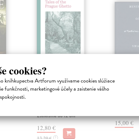
še cookies?
the
Tales of the Prague
Ministry
á
Ghetto
Pleasur
ho kníhkupectva Artforum využívame cookies slúžiace
Kapper Siegfried
| Kniha
Poliačiková 
e funkčnosti, marketingové účely a zaistenie vášho
Trained in philosophy and
How much do 
spokojnosti.
medicine, the writer, translator,
be happy? Wha
e galaxy,
scholar, and political and cultural
can we find in
rets of
acti...
en are
Na sklade
Zasielame do 12 dní
15,00 €
12,80 €
13,20 €
?