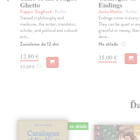
Ghetto
Endings
Kapper Siegfried
| Kniha
Jenča Martin
| Kniha
Trained in philosophy and
Endings come in every f
medicine, the writer, translator,
They can be quiet or ex
scholar, and political and cultural
graceful or messy, liber
acti...
deva...
Zasielame do 12 dní
Na sklade
?
12,80 €
35,00 €
13,20 €
?
Ďa
na sklade