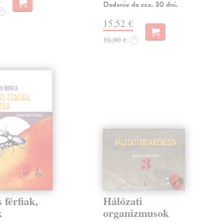
Dodanie do cca. 30 dní.
?
15,52 €
16,00 €
?
 férfiak,
Hálózati
k
organizmusok