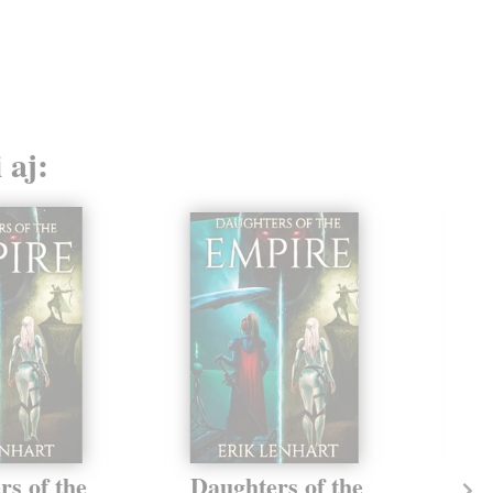
 aj:
rs of the
Daughters of the
Te