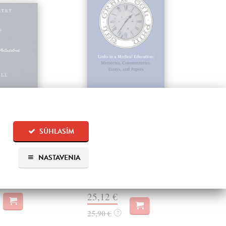
 of Small
Tel Grain Tel Pain
Da
es
Em
Day Stacey B.
| Kniha
SÚHLASÍM
vä
Autobiografie autora, známého
Katarína
| Kniha
českým čtenářům především jako
we really need to
Len
překladatele knihy
t sources of joy
In t
NASTAVENIA
Hagakure(česky Moudr...
 our everyday life?
wher
Zasielame do 12 dní
anc
?
boun
25,12 €
Zas
25,90 €
?
30