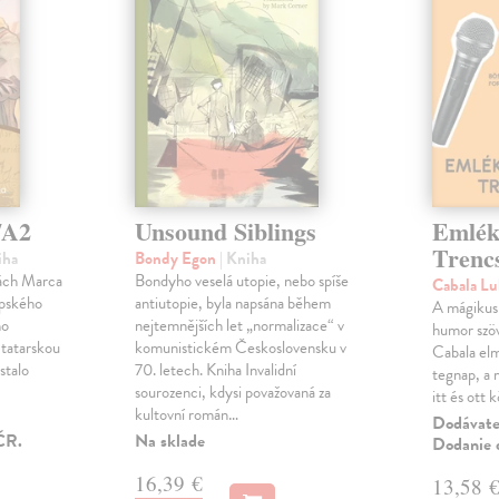
/A2
Unsound Siblings
Emlék
Trenc
iha
Bondy Egon
| Kniha
pách Marca
Bondyho veselá utopie, nebo spíše
Cabala L
opského
antiutopie, byla napsána během
A mágikus 
ho
nejtemnějších let „normalizace“ v
humor szöv
 tatarskou
komunistickém Československu v
Cabala elm
 stalo
70. letech. Kniha Invalidní
tegnap, a m
h
sourozenci, kdysi považovaná za
itt és ott 
kultovní román…
Dodávateľ
ČR.
Na sklade
Dodanie d
16,39 €
13,58 