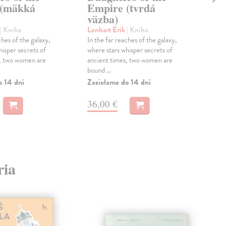
 (mäkká
Empire (tvrdá
Day
väzba)
Aut
čes
| Kniha
Lenhart Erik
| Kniha
přek
ches of the galaxy,
In the far reaches of the galaxy,
Hag
hisper secrets of
where stars whisper secrets of
Zas
s, two women are
ancient times, two women are
bound ...
25
o 14 dní
Zasielame do 14 dní
25,
36,00 €
ria