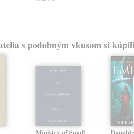
atelia s podobným vkusom si kúpili
Ministry of Small
Daughte