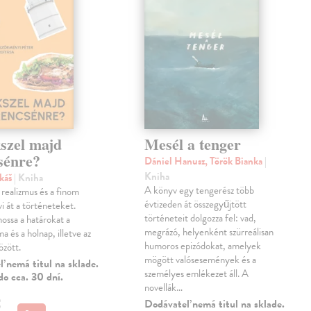
szel majd
Mesél a tenger
sénre?
Dániel Hanusz, Török Bianka
|
Kniha
ukáš
| Kniha
A könyv egy tengerész több
realizmus és a finom
évtizeden át összegyűjtött
i át a történeteket.
történeteit dolgozza fel: vad,
ossa a határokat a
megrázó, helyenként szürreálisan
a és a holnap, illetve az
humoros epizódokat, amelyek
között.
mögött valósesemények és a
 nemá titul na sklade.
személyes emlékezet áll. A
o cca. 30 dní.
novellák…
€
Dodávateľ nemá titul na sklade.