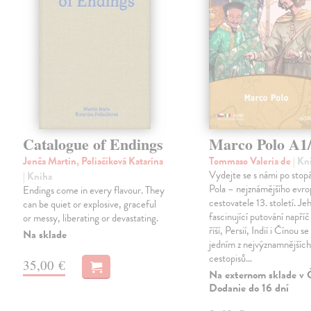
Catalogue of Endings
Marco Polo A1
Jenča Martin, Poliačiková Katarína
Tommaso Valeria de
| Kn
Vydejte se s námi po sto
| Kniha
Pola – nejznámějšího evr
Endings come in every flavour. They
cestovatele 13. století. Je
can be quiet or explosive, graceful
fascinující putování napříč
or messy, liberating or devastating.
říší, Persií, Indií i Čínou se
Na sklade
jedním z nejvýznamnějšíc
cestopisů…
35,00 €
Na externom sklade v 
Dodanie do 16 dní