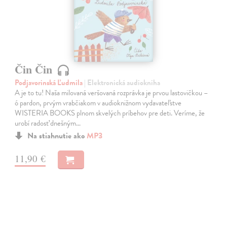
Čin Čin
Podjavorinská Ľudmila
| Elektronická audiokniha
A je to tu! Naša milovaná veršovaná rozprávka je prvou lastovičkou –
ó pardon, prvým vrabčiakom v audioknižnom vydavateľstve
WISTERIA BOOKS plnom skvelých príbehov pre deti. Veríme, že
urobí radosť dnešným…
Na stiahnutie ako
MP3
11,90 €