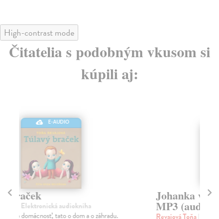
High-contrast mode
Čitatelia s podobným vkusom si
kúpili aj:
na sklade
Johanka v zapadáčiku - CD
D
MP3 (audiokniha)
(
Revajová Toňa
| Audiokniha na CD
Re