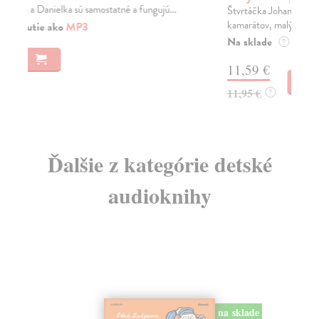
Štvrtáčka Johanka to nemá ľahké. Prišla o všetkých
Pre
kamarátov, malý brat jej zničil najmilšiu knihu a...
vše
Na sklade
Na
?
11,59 €
11
11,95 €
11
?
Ďalšie z kategórie detské
audioknihy
na sklade