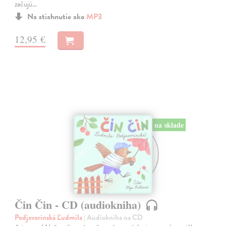
začujú…
Na stiahnutie ako
MP3
12,95 €
na sklade
Čin Čin - CD (audiokniha)
Podjavorinská Ľudmila
| Audiokniha na CD