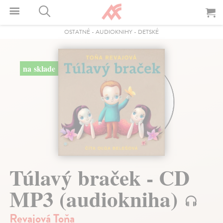
OSTATNÉ
-
AUDIOKNIHY
-
DETSKÉ
na sklade
Túlavý braček - CD
MP3 (audiokniha)
Revajová Toňa