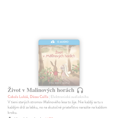
E-AUDIO
Život v Malinových horách
Cabala Lukáš, Dózsa Csilla
| Elektronická audiokniha
V tieni starých stromov Malinového lesa to žije. Nie každý sa tu s
každým drží za labku, no na skutočné priateľstvo narazíte na každom
kroku.