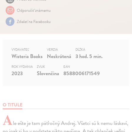
Odporučiť známemu
Zdielať na Facebooku
VYDAVATEĽ
VERZIA
DĹŽKA
Wisteria Books
Neskrátená
3 hod. 5 min.
ROK VYDANIA
ZVUK
EAN
2023
Slovenčina
8588006171549
O TITULE
A
le ešte je tam päťročný Andrej. Všetci sú k nemu láskaví,
no inak si ho v podstate nikto nevšíma. A tak chlapček veľmi