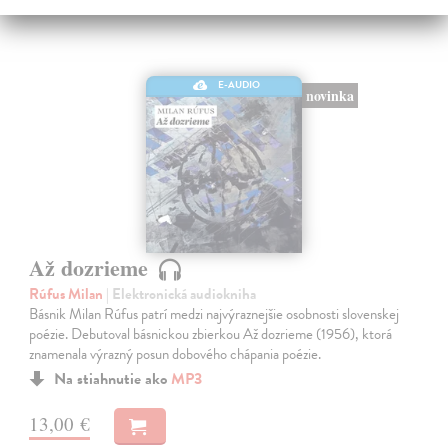
E-AUDIO
novinka
Až dozrieme
Rúfus Milan
| Elektronická audiokniha
Básnik Milan Rúfus patrí medzi najvýraznejšie osobnosti slovenskej
poézie. Debutoval básnickou zbierkou Až dozrieme (1956), ktorá
znamenala výrazný posun dobového chápania poézie.
Na stiahnutie ako
MP3
13,00 €