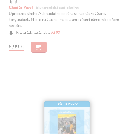
Chodúr Pavel
| Elektronická audiokniha
Uprostred šíreho Atlantického oceána sa nachádza Ostrov
korytnačiek. Nie je na žiadnej mape a ani skúsení námorníci o ňom
netušia.
Na stiahnutie ako
MP3
6,99 €
E-AUDIO