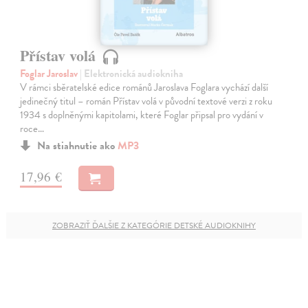
Přístav volá
Foglar Jaroslav
| Elektronická audiokniha
V rámci sběratelské edice románů Jaroslava Foglara vychází další
jedinečný titul – román Přístav volá v původní textové verzi z roku
1934 s doplněnými kapitolami, které Foglar připsal pro vydání v
roce…
Na stiahnutie ako
MP3
17,96 €
ZOBRAZIŤ ĎALŠIE Z KATEGÓRIE DETSKÉ AUDIOKNIHY