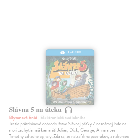
E-AUDIO
Slávna 5 na úteku
Blytonová Enid
| Elektronická audiokniha
Tretie prázdninové dobrodružstvo Slávnej päťky.Z neznámej lode na
mori zachytia naši kamaráti Julian, Dick, George, Anna a pes
Timothy záhadné signály. Zdá sa, že natrafili na pašerákov, a nakoniec