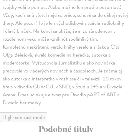
svojsky volá o pomoc. Alebo možno len prosí o pozornosť.
Vždy, keď majú všetci najviac práce, schová sa do dákej myšej
diery. Ale pozor! To je len východisková situácia audioknihy
Túlavý braček. Na konci sa ukáže, že aj zo súrodencov v
rozdielnom veku môže vzniknúť spoľahlivý tím.
Kompletnú neskrátenú verziu knihy veselo a s láskou Číta
Oľga Belešová, skvelá komediálna herečka, autorka a
moderátorka. Vyštudovala žurnalistiku a ako novinárka
pracovala vo viacerých novinách a časopisoch. Je známa aj
ako autorka a interpretka v rozhlase či v televízii. 20 rokov
hrala v divadle GUnaGU, v SND, v Štúdiu L+S a v Divadle
Aréna. Dnes účinkuje a tvorí pre Divadlo pART of ART a
Divadlo bez masky.
High-contrast mode
Podobné tituly