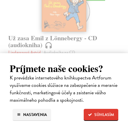
Už zasa Emil z Lönnebergy - CD
(audiokniha)
Lindgrenová Astrid
| Audiokniha na CD
Ďalšie pokračovanie príbehov o malom šibalovi Emilovi, ktorého
huncútstva dobre poznali aj všetci Lönneberčania. Ale čo sa stalo, keď
Príjmete naše cookies?
Emil vylial ockovi na hlavu zabíjačkovú kašu, keď zlú správkyňu
chudobinca…
K prevádzke internetového kníhkupectva Artforum
Na sklade
využívame cookies slúžiace na zabezpečenie a meranie
funkčnosti, marketingové účely a zaistenie vášho
11,35 €
maximálneho pohodlia a spokojnosti.
11,95 €
?
NASTAVENIA
SÚHLASÍM