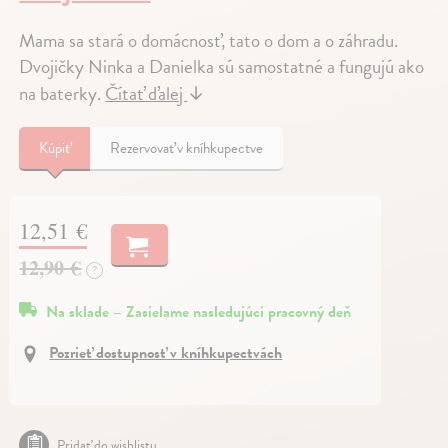
Mama sa stará o domácnosť, tato o dom a o záhradu.
Dvojičky Ninka a Danielka sú samostatné a fungujú ako
na baterky.
Čítať ďalej
↓
Kúpiť
Rezervovať v kníhkupectve
12,51 €
12,90 €
?
Na sklade – Zasielame nasledujúci pracovný deň
Pozrieť dostupnosť v kníhkupectvách
Pridať do wishlistu