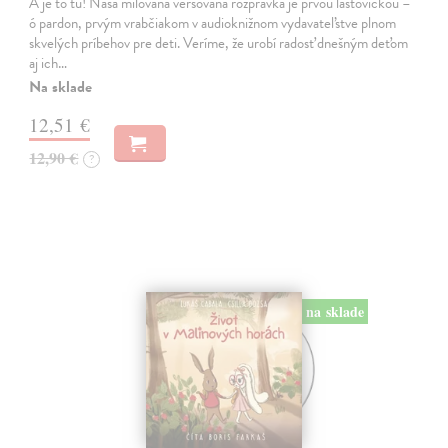
A je to tu! Naša milovaná veršovaná rozprávka je prvou lastovičkou –
ó pardon, prvým vrabčiakom v audioknižnom vydavateľstve plnom
skvelých príbehov pre deti. Veríme, že urobí radosť dnešným deťom
aj ich…
Na sklade
12,51 €
12,90 €
?
na sklade