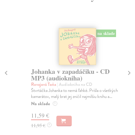
na sklade
Johanka v zapadáčiku - CD
D
MP3 (audiokniha)
(
Revajová Toňa
| Audiokniha na CD
Re
Štvrtáčka Johanka to nemá ľahké. Prišla o všetkých
Pre
kamarátov, malý brat jej zničil najmilšiu knihu a...
vše
Na sklade
Na
?
11,59 €
11
11,95 €
11
?