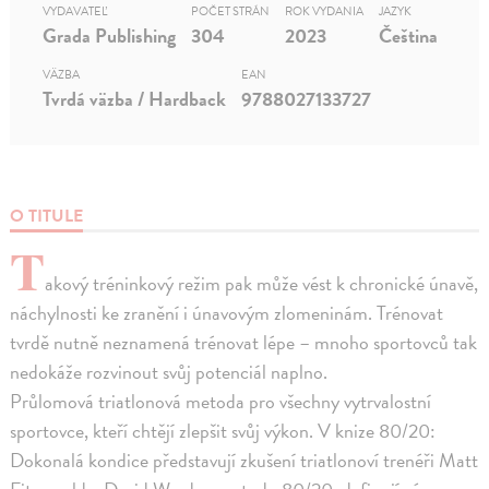
VYDAVATEĽ
POČET STRÁN
ROK VYDANIA
JAZYK
Grada Publishing
304
2023
Čeština
VÄZBA
EAN
Tvrdá väzba / Hardback
9788027133727
O TITULE
T
akový tréninkový režim pak může vést k chronické únavě,
náchylnosti ke zranění i únavovým zlomeninám. Trénovat
tvrdě nutně neznamená trénovat lépe – mnoho sportovců tak
nedokáže rozvinout svůj potenciál naplno.
Průlomová triatlonová metoda pro všechny vytrvalostní
sportovce, kteří chtějí zlepšit svůj výkon. V knize 80/20:
Dokonalá kondice představují zkušení triatlonoví trenéři Matt