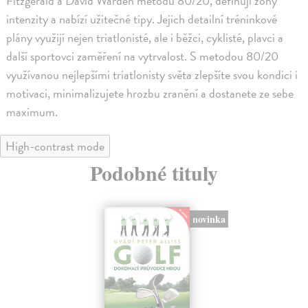
Fitzgerald a David Warden metodu 80/20, definují zóny
intenzity a nabízí užitečné tipy. Jejich detailní tréninkové
plány využijí nejen triatlonisté, ale i běžci, cyklisté, plavci a
další sportovci zaměření na vytrvalost. S metodou 80/20
využívanou nejlepšími triatlonisty světa zlepšíte svou kondici i
motivaci, minimalizujete hrozbu zranění a dostanete ze sebe
maximum.
High-contrast mode
Podobné tituly