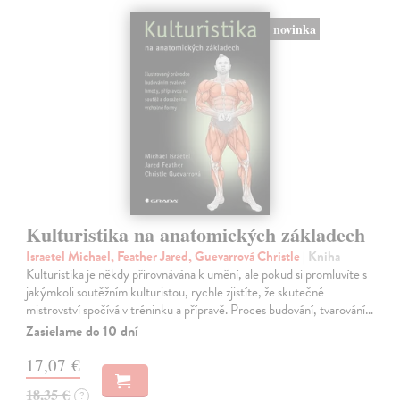
novinka
Kulturistika na anatomických základech
Israetel Michael, Feather Jared, Guevarrová Christle
| Kniha
Kulturistika je někdy přirovnávána k umění, ale pokud si promluvíte s
jakýmkoli soutěžním kulturistou, rychle zjistíte, že skutečné
mistrovství spočívá v tréninku a přípravě. Proces budování, tvarování…
Zasielame do 10 dní
17,07 €
18,35 €
?