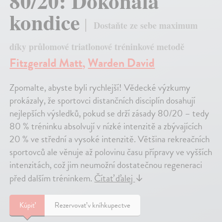
80/20: Dokonalá
kondice
Dostaňte ze sebe maximum
díky průlomové triatlonové tréninkové metodě
Fitzgerald Matt
,
Warden David
Zpomalte, abyste byli rychlejší! Vědecké výzkumy
prokázaly, že sportovci distančních disciplín dosahují
nejlepších výsledků, pokud se drží zásady 80/20 – tedy
80 % tréninku absolvují v nízké intenzitě a zbývajících
20 % ve střední a vysoké intenzitě. Většina rekreačních
sportovců ale věnuje až polovinu času přípravy ve vyšších
intenzitách, což jim neumožní dostatečnou regeneraci
před dalším tréninkem.
Čítať ďalej
↓
Kúpiť
Rezervovať v kníhkupectve