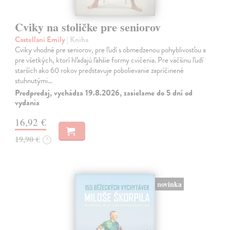
Cviky na stoličke pre seniorov
Castellani Emily
| Kniha
Cviky vhodné pre seniorov, pre ľudí s obmedzenou pohyblivosťou a
pre všetkých, ktorí hľadajú ľahšie formy cvičenia. Pre väčšinu ľudí
starších ako 60 rokov predstavuje pobolievanie zapríčinené
stuhnutými…
Predpredaj, vychádza 19.8.2026, zasielame do 5 dní od
vydania
16,92 €
19,90 €
?
novinka