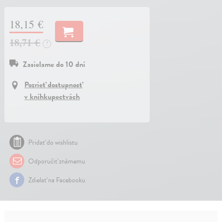
18,15 €
18,71 €
?
Zasielame do 10 dní
Pozrieť dostupnosť
v kníhkupectvách
Pridať do wishlistu
Odporučiť známemu
Zdielať na Facebooku