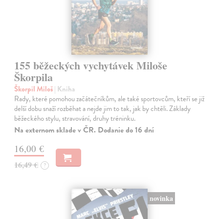
155 běžeckých vychytávek Miloše
Škorpila
Škorpil Miloš
| Kniha
Rady, které pomohou začátečníkům, ale také sportovcům, kteří se již
delší dobu snaží rozběhat a nejde jim to tak, jak by chtěli. Základy
běžeckého stylu, stravování, druhy tréninku.
Na externom sklade v ČR. Dodanie do 16 dní
16,00 €
16,49 €
?
novinka