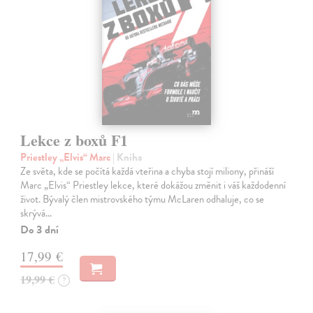
Lekce z boxů F1
Priestley „Elvis“ Marc
| Kniha
Ze světa, kde se počítá každá vteřina a chyba stojí miliony, přináší
Marc „Elvis“ Priestley lekce, které dokážou změnit i váš každodenní
život. Bývalý člen mistrovského týmu McLaren odhaluje, co se
skrývá…
Do 3 dní
17,99 €
19,99 €
?