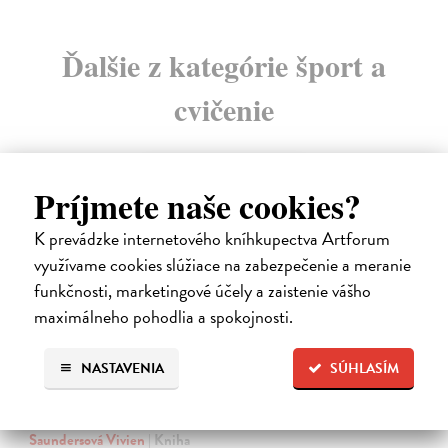
Ďalšie z kategórie šport a
cvičenie
novinka
Príjmete naše cookies?
K prevádzke internetového kníhkupectva Artforum
využívame cookies slúžiace na zabezpečenie a meranie
funkčnosti, marketingové účely a zaistenie vášho
maximálneho pohodlia a spokojnosti.
NASTAVENIA
SÚHLASÍM
Golf. Dokonalý průvodce hrou
Saundersová Vivien
| Kniha