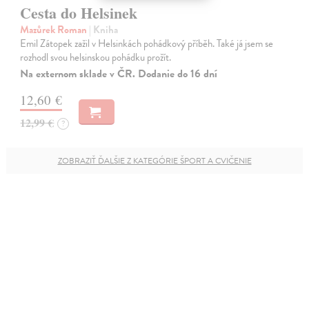
Cesta do Helsinek
Mazůrek Roman
| Kniha
Emil Zátopek zažil v Helsinkách pohádkový příběh. Také já jsem se
rozhodl svou helsinskou pohádku prožít.
Na externom sklade v ČR. Dodanie do 16 dní
12,60 €
12,99 €
?
ZOBRAZIŤ ĎALŠIE Z KATEGÓRIE ŠPORT A CVIČENIE