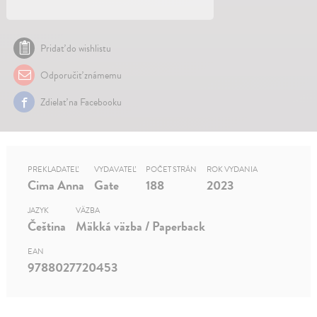
Pridať do wishlistu
Odporučiť známemu
Zdielať na Facebooku
PREKLADATEĽ
VYDAVATEĽ
POČET STRÁN
ROK VYDANIA
Cima Anna
Gate
188
2023
JAZYK
VÄZBA
Čeština
Mäkká väzba / Paperback
EAN
9788027720453