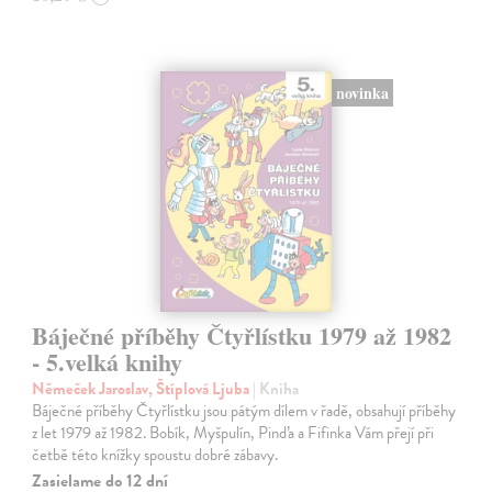
novinka
Báječné příběhy Čtyřlístku 1979 až 1982
- 5.velká knihy
Němeček Jaroslav, Štíplová Ljuba
| Kniha
Báječné příběhy Čtyřlístku jsou pátým dílem v řadě, obsahují příběhy
z let 1979 až 1982. Bobík, Myšpulín, Pinďa a Fifinka Vám přejí při
četbě této knížky spoustu dobré zábavy.
Zasielame do 12 dní