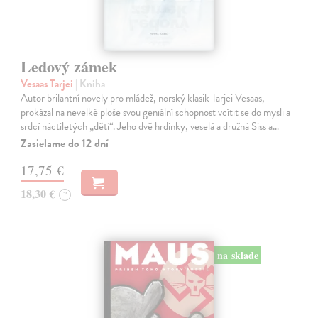
Ledový zámek
Vesaas Tarjei
| Kniha
Autor brilantní novely pro mládež, norský klasik Tarjei Vesaas,
prokázal na nevelké ploše svou geniální schopnost vcítit se do mysli a
srdcí náctiletých „dětí“. Jeho dvě hrdinky, veselá a družná Siss a…
Zasielame do 12 dní
17,75 €
18,30 €
?
na sklade