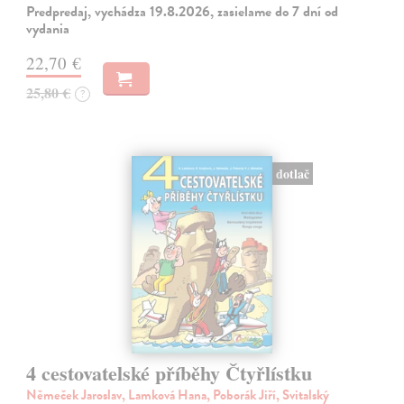
Predpredaj, vychádza 19.8.2026, zasielame do 7 dní od
vydania
22,70 €
25,80 €
?
dotlač
4 cestovatelské příběhy Čtyřlístku
Němeček Jaroslav, Lamková Hana, Poborák Jiří, Svitalský