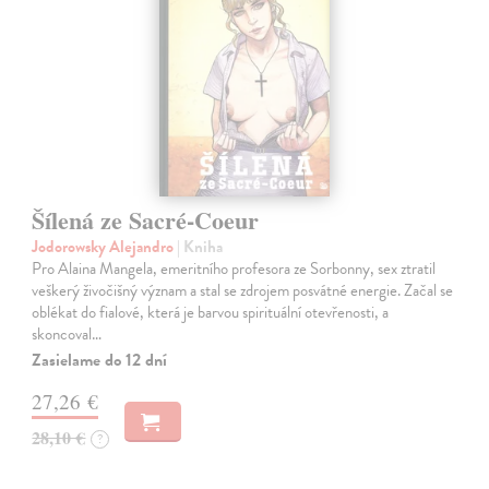
Šílená ze Sacré-Coeur
Jodorowsky Alejandro
| Kniha
Pro Alaina Mangela, emeritního profesora ze Sorbonny, sex ztratil
veškerý živočišný význam a stal se zdrojem posvátné energie. Začal se
oblékat do fialové, která je barvou spirituální otevřenosti, a
skoncoval…
Zasielame do 12 dní
27,26 €
28,10 €
?