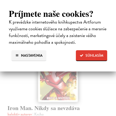
suroviny a mať pokoj.
Na sklade
?
Príjmete naše cookies?
9,45 €
K prevádzke internetového kníhkupectva Artforum
9,95 €
využívame cookies slúžiace na zabezpečenie a meranie
?
funkčnosti, marketingové účely a zaistenie vášho
maximálneho pohodlia a spokojnosti.
na sklade
NASTAVENIA
SÚHLASÍM
Iron Man. Nikdy sa nevzdáva
kolektív autorov
| Kniha