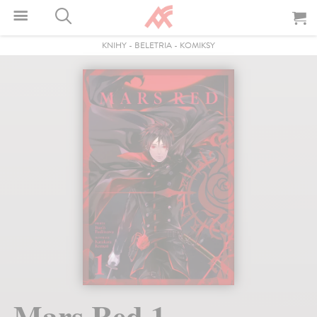
KNIHY
-
BELETRIA
-
KOMIKSY
Mars Red 1