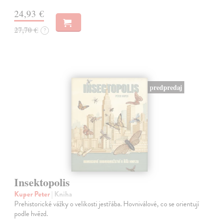
24,93 €
27,70 €
?
predpredaj
Insektopolis
Kuper Peter
| Kniha
Prehistorické vážky o velikosti jestřába. Hovniválové, co se orientují
podle hvězd.