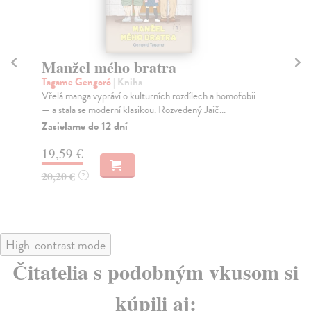
Manžel mého bratra
M
Tagame Gengoró
| Kniha
Ta
Vřelá manga vypráví o kulturních rozdílech a homofobii
Vyv
— a stala se moderní klasikou. Rozvedený Jaič...
kul
Zasielame do 12 dní
Za
19,59 €
20
20,20 €
21
?
High-contrast mode
Čitatelia s podobným vkusom si
kúpili aj: