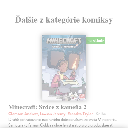
Ďalšie z kategórie komiksy
na sklade
Minecraft: Srdce z kameňa 2
Clemson Andrew, Lawson Jeremy, Esposito Taylor
| Kniha
Druhé pokračovanie napínavého dobrodružstva zo sveta Minecraftu.
Samotársky farmár Cobb sa chce len starať o svoju úrodu, zbierať