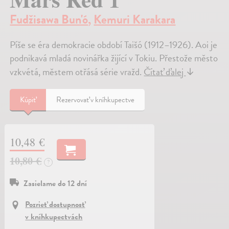
Fudžisawa Bun'ó
,
Kemuri Karakara
Píše se éra demokracie období Taišó (1912–1926). Aoi je
podnikavá mladá novinářka žijící v Tokiu. Přestože město
vzkvétá, městem otřásá série vražd.
Čítať ďalej
↓
Kúpiť
Rezervovať v kníhkupectve
10,48 €
10,80 €
?
Zasielame do 12 dní
Pozrieť dostupnosť
v kníhkupectvách