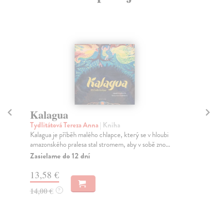
Kalagua
C
Tydlitátová Tereza Anna
| Kniha
Ozi
Kalagua je příběh malého chlapce, který se v hloubi
Nah
amazonského pralesa stal stromem, aby v sobě zno...
byt
Zasielame do 12 dní
Za
13,58 €
18
14,00 €
18
?