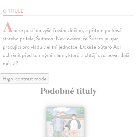
O TITULE
A
oi se pustí do vyšetřování zločinů, a přitom potkává
starého přítele, Šútaróa. Neví ovšem, že Šútaró je upír
pracující pro vládu v elitní jednotce. Dokáže Šútaró Aoi
ochránit před temnými silami, které si chtějí uzurpovat duši
města?
High-contrast mode
Podobné tituly