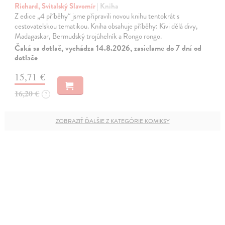
Richard, Svitalský Slavomír
| Kniha
Z edice „4 příběhy“ jsme připravili novou knihu tentokrát s
cestovatelskou tematikou. Kniha obsahuje příběhy: Kivi dělá divy,
Madagaskar, Bermudský trojúhelník a Rongo rongo.
Čaká sa dotlač, vychádza 14.8.2026, zasielame do 7 dní od
dotlače
15,71 €
16,20 €
?
ZOBRAZIŤ ĎALŠIE Z KATEGÓRIE KOMIKSY