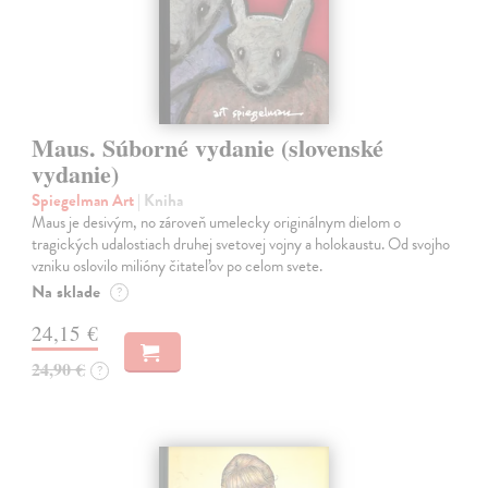
Maus. Súborné vydanie (slovenské
vydanie)
Spiegelman Art
| Kniha
Maus je desivým, no zároveň umelecky originálnym dielom o
tragických udalostiach druhej svetovej vojny a holokaustu. Od svojho
vzniku oslovilo milióny čitateľov po celom svete.
Na sklade
?
24,15 €
24,90 €
?