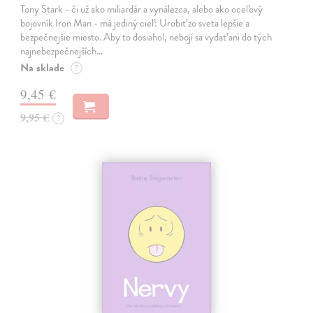
Tony Stark - či už ako miliardár a vynálezca, alebo ako oceľový
bojovník Iron Man - má jediný cieľ: Urobiť zo sveta lepšie a
bezpečnejšie miesto. Aby to dosiahol, nebojí sa vydať ani do tých
najnebezpečnejších…
Na sklade
?
9,45 €
9,95 €
?