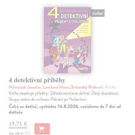
dotlač
4 detektivní příběhy
Němeček Jaroslav, Lamková Hana, Svitavský Richard
| Kniha
Kniha obsahuje příběhy: Záhada zamčené skříně; Zlatý skarabeus;
Stopy vedou do cirkusu; Pátrání po Hubertovi
Čaká sa dotlač, vychádza 14.8.2026, zasielame do 7 dní od
dotlače
15,71 €
16,20 €
?