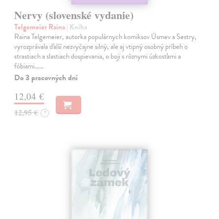
Nervy (slovenské vydanie)
Telgemeier Raina
| Kniha
Raina Telgemeier, autorka populárnych komiksov Úsmev a Sestry,
vyrozprávala ďalší nezvyčajne silný, ale aj vtipný osobný príbeh o
strastiach a slastiach dospievania, o boji s rôznymi úzkosťami a
fóbiami...…
Do 3 pracovných dní
12,04 €
12,95 €
?