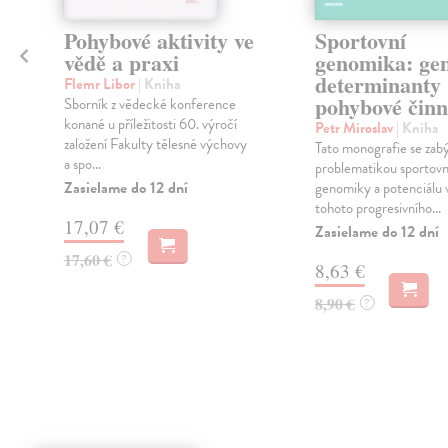
Pohybové aktivity ve
Sportovní
vědě a praxi
genomika: gen
determinanty
Flemr Libor
| Kniha
pohybové činn
Sborník z vědecké konference
konané u příležitosti 60. výročí
Petr Miroslav
| Kniha
založení Fakulty tělesné výchovy
Tato monografie se zab
a spo...
problematikou sportovn
Zasielame do 12 dní
genomiky a potenciálu v
tohoto progresivního...
17,07 €
Zasielame do 12 dní
17,60 €
?
8,63 €
8,90 €
?