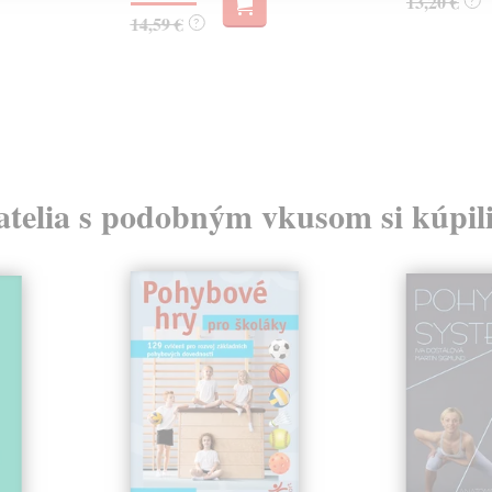
13,20 €
?
14,59 €
?
atelia s podobným vkusom si kúpili