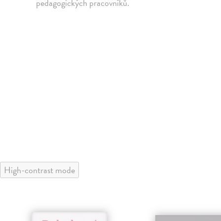
pedagogických pracovníků.
High-contrast mode