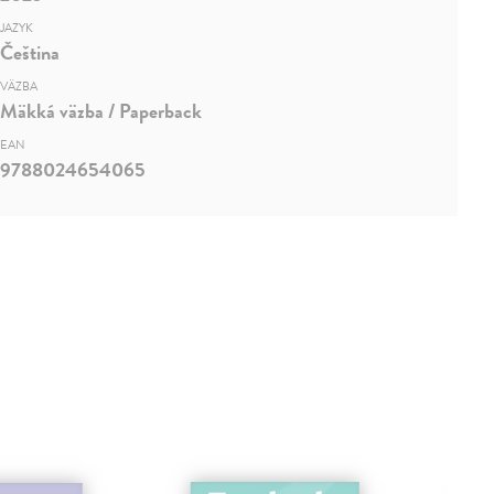
JAZYK
Čeština
VÄZBA
Mäkká väzba / Paperback
EAN
9788024654065