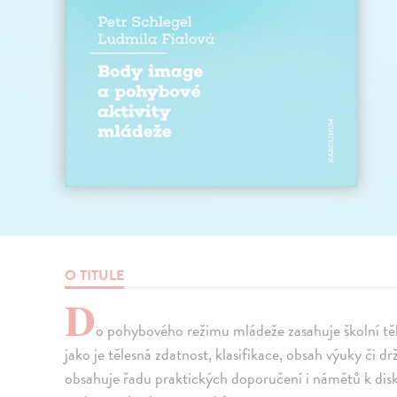
O TITULE
D
o pohybového režimu mládeže zasahuje školní těl
jako je tělesná zdatnost, klasifikace, obsah výuky či dr
obsahuje řadu praktických doporučení i námětů k disku