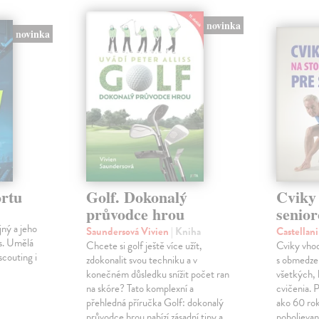
novinka
novinka
rtu
Golf. Dokonalý
Cviky 
průvodce hrou
senior
jný a jeho
Saundersová Vivien
| Kniha
Castellan
es. Umělá
Chcete si golf ještě více užít,
Cviky vhod
scouting i
zdokonalit svou techniku a v
s obmedze
konečném důsledku snížit počet ran
všetkých, 
na skóre? Tato komplexní a
cvičenia. P
přehledná příručka Golf: dokonalý
ako 60 rok
průvodce hrou nabízí zásadní tipy a
pobolievan