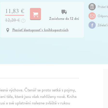
Pridať d
11,83 €
Odporu
Zasielame do 12 dní
12,20 €
?
Zdielať
Pozrieť dostupnosť v kníhkupectvách
esná výchova. Čtenář se proto setká s pojmy,
žení těla, které jsou však nahlíženy nově. Kniha
si a své uplatnění nalezne zvláště v rukou