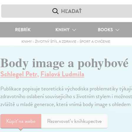
REBRÍK
KNIHY
BOOKS
KNIHY
-
ŽIVOTNÝ ŠTÝL A ZDRAVIE
-
ŠPORT A CVIČENIE
Body image a pohybové 
Schlegel Petr
,
Fialová Ludmila
Publikace popisuje teoretická východiska problematiky týkají
zdravotního oslabení souvisejícího s životním stylem i možnost
zvláště u mladé generace, která vnímá body image s ohledem 
Kúpiť
na webe
Rezervovať v kníhkupectve