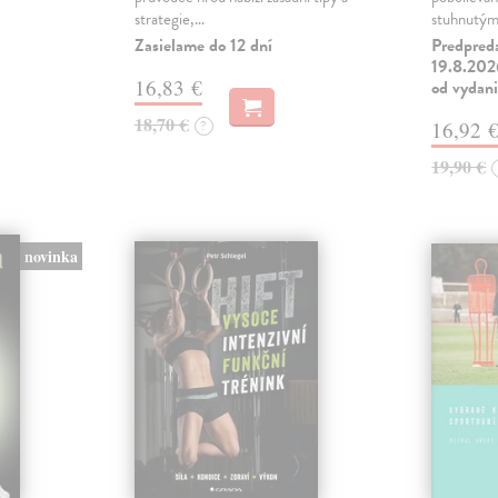
strategie,…
stuhnutý
Zasielame do 12 dní
Predpred
19.8.2026
16,83 €
od vydan
18,70 €
?
16,92 
19,90 €
novinka