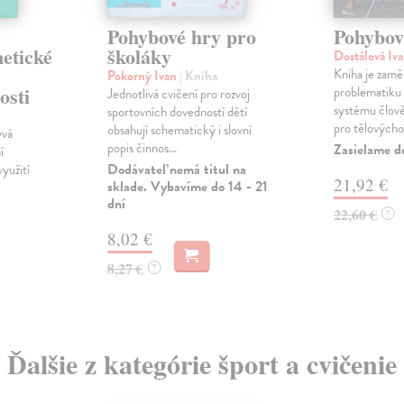
Pohybové hry pro
Pohybov
etické
školáky
Dostálová Iv
Kniha je zamě
Pokorný Ivan
| Kniha
osti
problematiku
Jednotlivá cvičení pro rozvoj
systému člově
sportovních dovedností dětí
pro tělovýcho
obsahují schematický i slovní
ývá
popis činnos...
Zasielame d
í
Dodávateľ nemá titul na
yužití
21,92 €
sklade. Vybavíme do 14 - 21
dní
22,60 €
?
8,02 €
8,27 €
?
Ďalšie z kategórie šport a cvičenie