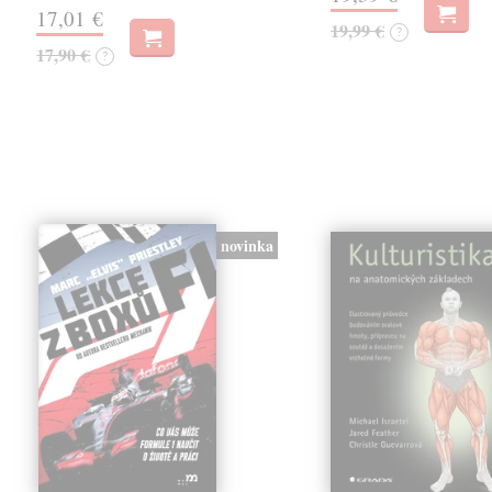
17,01 €
19,99 €
?
17,90 €
?
novinka