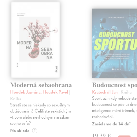
Moderná sebaobrana
Budoucnost spo
Houdek Jasmína, Houdek Pavel
|
Kratochvíl Jan
| Kniha
Sport už nikdy nebude ste
Kniha
budoucnost se píše už dn
Stretli ste sa niekedy so sexuálnym
inteligence mění trénink, 
obťažovaním? Čelili ste sexistickým
rozhodování.
vtipom alebo nevhodným narážkam
svojho šéfa?
Zasielame do 14 dní
Na sklade
?
19,39 €