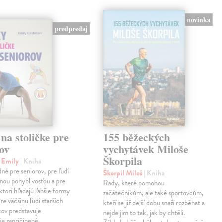
novinka
predpredaj
na stoličke pre
155 běžeckých
ov
vychytávek Miloše
Škorpila
i Emily
| Kniha
né pre seniorov, pre ľudí
Škorpil Miloš
| Kniha
nou pohyblivosťou a pre
Rady, které pomohou
ktorí hľadajú ľahšie formy
začátečníkům, ale také sportovcům,
re väčšinu ľudí starších
kteří se již delší dobu snaží rozběhat a
ov predstavuje
nejde jim to tak, jak by chtěli.
ie zapríčinené