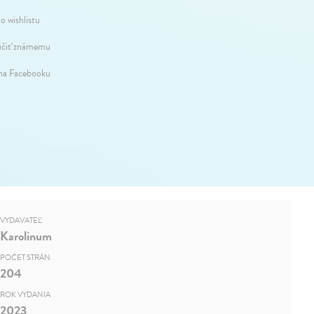
o wishlistu
čiť známemu
 na Facebooku
VYDAVATEĽ
Karolinum
POČET STRÁN
204
ROK VYDANIA
2023