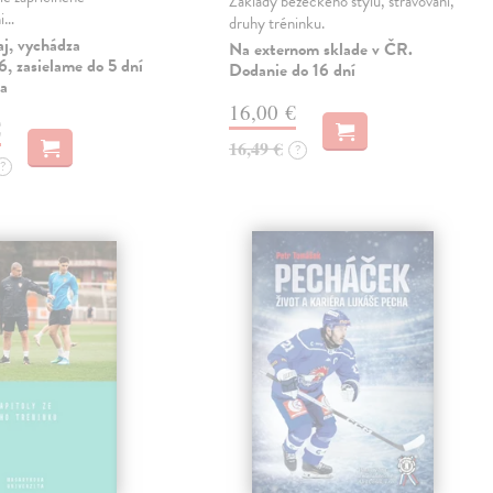
Základy běžeckého stylu, stravování,
mi…
druhy tréninku.
aj, vychádza
Na externom sklade v ČR.
, zasielame do 5 dní
Dodanie do 16 dní
ia
16,00 €
€
16,49 €
?
?