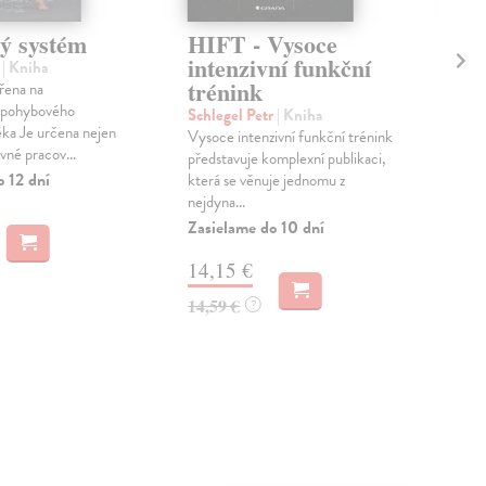
ý systém
HIFT - Vysoce
Tr
intenzivní funkční
ml
a
| Kniha
trénink
vo
řena na
 pohybového
Schlegel Petr
| Kniha
Buc
ka Je určena nejen
Vysoce intenzivní funkční trénink
Před
vné pracov...
představuje komplexní publikaci,
úkol
o 12 dní
která se věnuje jednomu z
širš
nejdyna...
Zas
Zasielame do 10 dní
12
14,15 €
13,
14,59 €
?