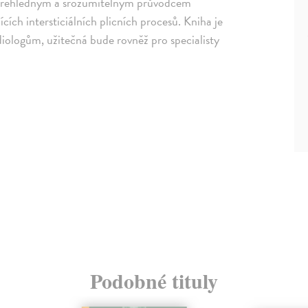
ím přehledným a srozumitelným průvodcem
ch intersticiálních plicních procesů. Kniha je
logům, užitečná bude rovněž pro specialisty
Podobné tituly