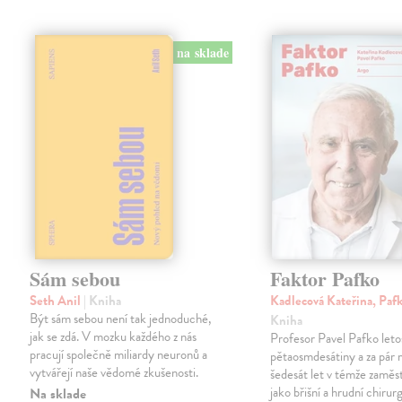
na sklade
Sám sebou
Faktor Pafko
Seth Anil
| Kniha
Kadlecová Kateřina, Paf
Být sám sebou není tak jednoduché,
Kniha
jak se zdá. V mozku každého z nás
Profesor Pavel Pafko letos
pracují společně miliardy neuronů a
pětaosmdesátiny a za pár 
vytvářejí naše vědomé zkušenosti.
šedesát let v témže zaměst
jako břišní a hrudní chirurg 
Na sklade