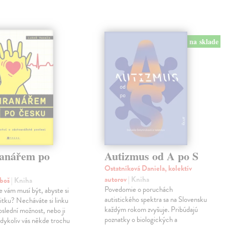
na sklade
anářem po
Autizmus od A po S
Ostatníková Daniela, kolektív
autorov
| Kniha
uboš
| Kniha
Povedomie o poruchách
e vám musí být, abyste si
autistického spektra sa na Slovensku
anitku? Necháváte si linku
každým rokom zvyšuje. Pribúdajú
oslední možnost, nebo ji
poznatky o biologických a
kdykoliv vás někde trochu