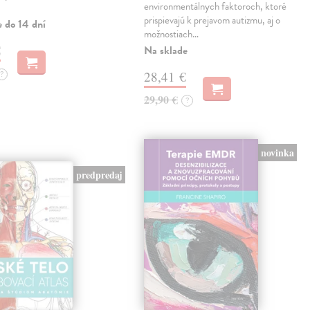
environmentálnych faktoroch, ktoré
prispievajú k prejavom autizmu, aj o
e do 14 dní
možnostiach…
€
Na sklade
?
28,41 €
29,90 €
?
novinka
predpredaj