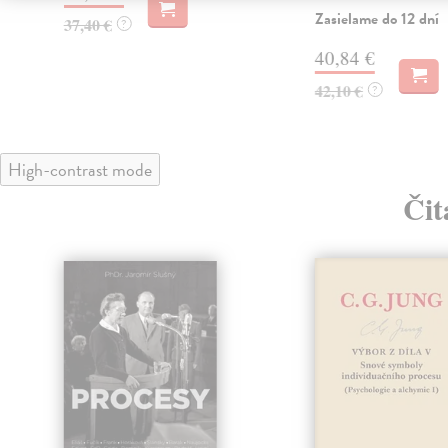
Zasielame do 12 dní
37,40 €
?
40,84 €
42,10 €
?
High-contrast mode
Čit
klade