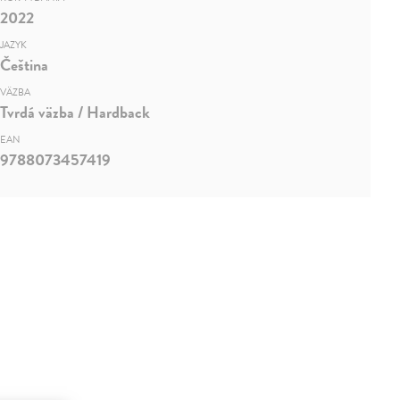
2022
JAZYK
Čeština
VÄZBA
Tvrdá väzba / Hardback
EAN
9788073457419