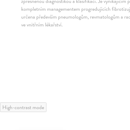
zpřesněnou diagnostikou a klasifikací. Je vynikajíc
kompletním managementem progredujících fibrotizující
určena především pneumologům, revmatologům a radio
ve vnitřním lékařství.
High-contrast mode