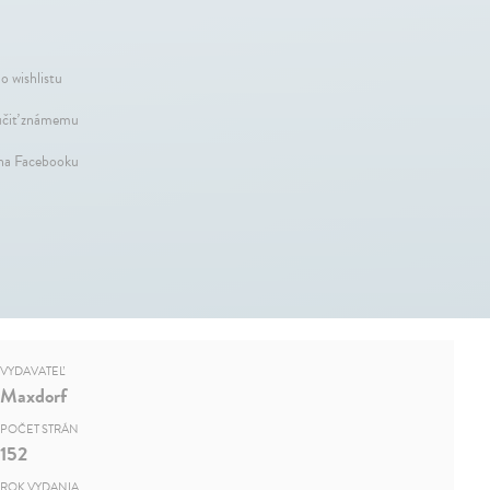
o wishlistu
čiť známemu
 na Facebooku
VYDAVATEĽ
Maxdorf
POČET STRÁN
152
ROK VYDANIA