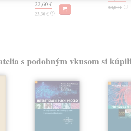
22,60 €
28,00 €
?
23,30 €
?
atelia s podobným vkusom si kúpili