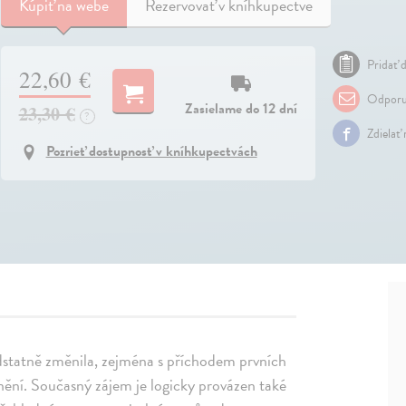
Kúpiť
na webe
Rezervovať v kníhkupectve
Pridať d
22,60 €
Odporu
Zasielame do 12 dní
23,30 €
?
Zdielať
Pozrieť dostupnosť v kníhkupectvách
dstatně změnila, zejména s příchodem prvních
ění. Současný zájem je logicky provázen také