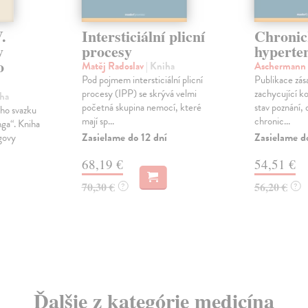
.
Intersticiální plicní
Chronic
y
procesy
hyperte
o
Matěj Radoslav
| Kniha
Aschermann
Pod pojmem intersticiální plicní
Publikace zá
procesy (IPP) se skrývá velmi
zachycující 
iha
početná skupina nemocí, které
stav poznání, 
ho svazku
mají sp...
chronic...
nga“. Kniha
Zasielame do 12 dní
Zasielame d
govy
68,19 €
54,51 €
70,30 €
56,20 €
?
?
Ďalšie z kategórie medicína