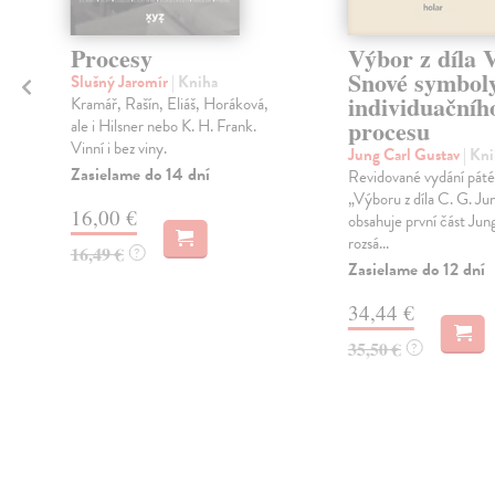
Procesy
Výbor z díla V
Snové symbol
Slušný Jaromír
| Kniha
individuačníh
Kramář, Rašín, Eliáš, Horáková,
procesu
ale i Hilsner nebo K. H. Frank.
Vinní i bez viny.
Jung Carl Gustav
| Kn
Zasielame do 14 dní
Revidované vydání páté
„Výboru z díla C. G. Ju
16,00 €
obsahuje první část Jun
rozsá...
16,49 €
?
Zasielame do 12 dní
34,44 €
35,50 €
?