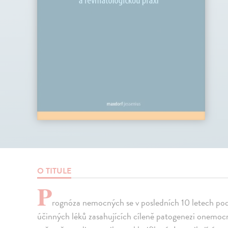
O TITULE
P
rognóza nemocných se v posledních 10 letech po
účinných léků zasahujících cíleně patogenezi onemocn