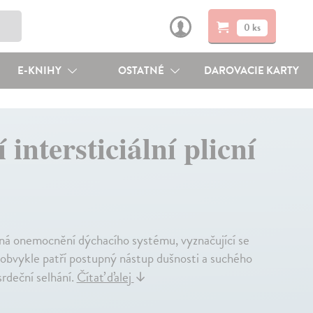
0 ks
E-KNIHY
OSTATNÉ
DAROVACIE KARTY
 intersticiální plicní
ávažná onemocnění dýchacího systému, vyznačující se
obvykle patří postupný nástup dušnosti a suchého
srdeční selhání.
Čítať ďalej
↓