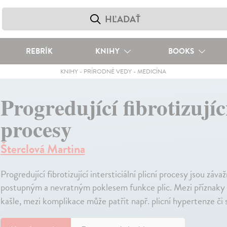
REBRÍK
KNIHY
BOOKS
KNIHY
-
PRÍRODNÉ VEDY
-
MEDICÍNA
Progredující fibrotizující
procesy
Šterclová Martina
Progredující fibrotizující intersticiální plicní procesy jsou z
postupným a nevratným poklesem funkce plic. Mezi příznaky 
kašle, mezi komplikace může patřit např. plicní hypertenze či 