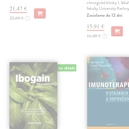
chirurgické kliniky 1. léka
21,47 €
fakulty Univerzity Karlov
Zasielame do 12 dní
22,60 €
?
15,91 €
16,40 €
?
na sklade