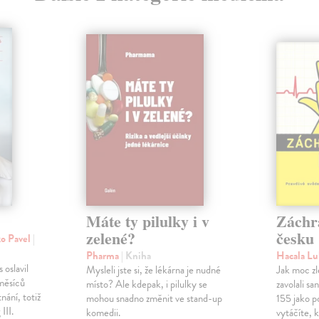
Máte ty pilulky i v
Záchr
zelené?
česku
ko Pavel
|
Pharma
| Kniha
Hacala L
 oslavil
Mysleli jste si, že lékárna je nudné
Jak moc zl
měsíců
místo? Ale kdepak, i pilulky se
zavolali s
nání, totiž
mohou snadno změnit ve stand-up
155 jako p
III.
komedii.
vytáčíte, 