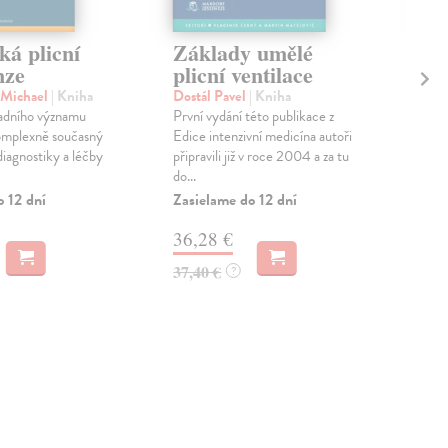
ká plicní
Základy umělé
Vi
nze
plicní ventilace
a 
re
 Michael
| Kniha
Dostál Pavel
| Kniha
sadního významu
První vydání této publikace z
Mit
komplexně současný
Edice intenzivní medicína autoři
Rese
diagnostiky a léčby
připravili již v roce 2004 a za tu
medi
do...
souč
výko
o 12 dní
Zasielame do 12 dní
Zas
36,28 €
45
37,40 €
?
46,