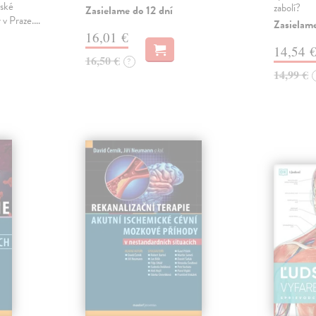
řské
zabolí?
Zasielame do 12 dní
y v Praze.…
Zasielam
16,01 €
14,54 
16,50 €
?
14,99 €