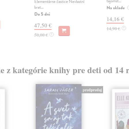
tajomst...
Elementárne častice Nevlastní
brat...
Na sklade
Do 5 dní
14,16 €
47,50 €
14,90 €
?
50,00 €
?
ie z kategórie knihy pre deti od 14 
predpredaj