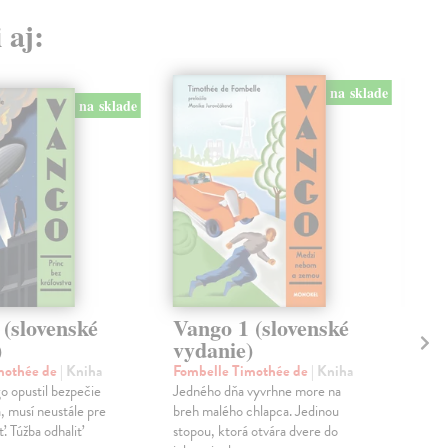
 aj:
na sklade
na sklade
(slovenské
Vango 1 (slovenské
Kn
)
vydanie)
Bla
Nov
mothée de
| Kniha
Fombelle Timothée de
| Kniha
tieň
 opustil bezpečie
Jedného dňa vyvrhne more na
auto
, musí neustále pre
breh malého chlapca. Jedinou
Char
. Túžba odhaliť
stopou, ktorá otvára dvere do