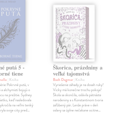
é putá 5 -
Škorica, prázdniny a
orné tiene
veľké tajomstvá
helle
| Kniha
Bach Dagmar
| Kniha
 série Pokrvné putá, v
Vyriešenie záhady je na dosah ruky!
i a alchymisti bojujú o
Vicky má konečne trochu pokoja!
ancu na prežitie. Sydney
Škola sa skončila, oslávila pätnáste
všetko, keď nasledovala
narodeniny a s Konstantinom tvoria
 vykročila na veľmi tenký
zaľúbený pár. Lenže práve v deň
kryla svoje city pred…
oslavy sa úplne nečakane ocitne…