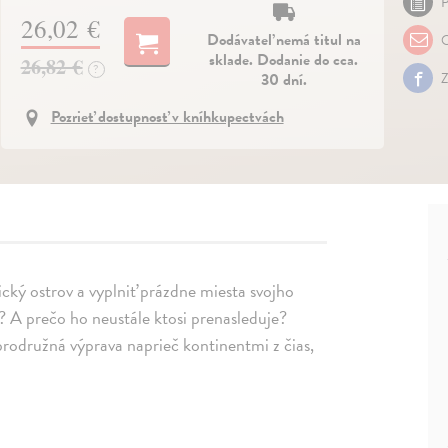
P
26,02 €
Dodávateľ nemá titul na
O
sklade. Dodanie do cca.
26,82 €
?
30 dní.
Z
Pozrieť dostupnosť v kníhkupectvách
lický ostrov a vyplniť prázdne miesta svojho
? A prečo ho neustále ktosi prenasleduje?
brodružná výprava naprieč kontinentmi z čias,