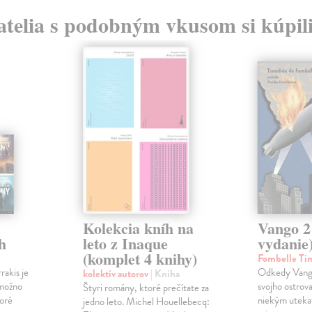
atelia s podobným vkusom si kúpili
Kolekcia kníh na
Vango 2 
h
leto z Inaque
vydanie
(komplet 4 knihy)
Fombelle Ti
rakis je
Odkedy Vango
kolektív autorov
| Kniha
 možno
svojho ostrova
Štyri romány, ktoré prečítate za
toré
niekým utekať
jedno leto. Michel Houellebecq: