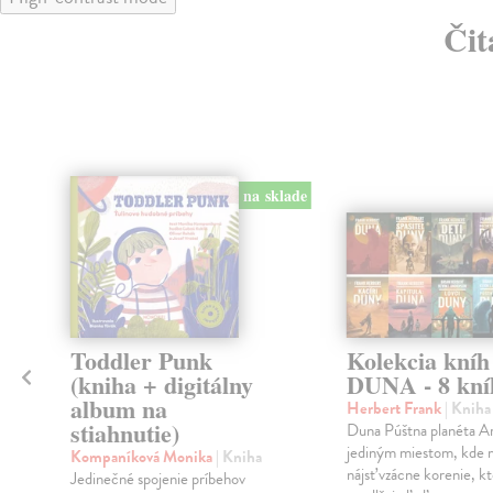
Čit
klade
na sklade
Toddler Punk
Kolekcia kníh
(kniha + digitálny
DUNA - 8 kní
album na
Herbert Frank
| Kniha
stiahnutie)
Duna Púštna planéta Ar
jediným miestom, kde
Kompaníková Monika
| Kniha
a
nájsť vzácne korenie, k
Jedinečné spojenie príbehov