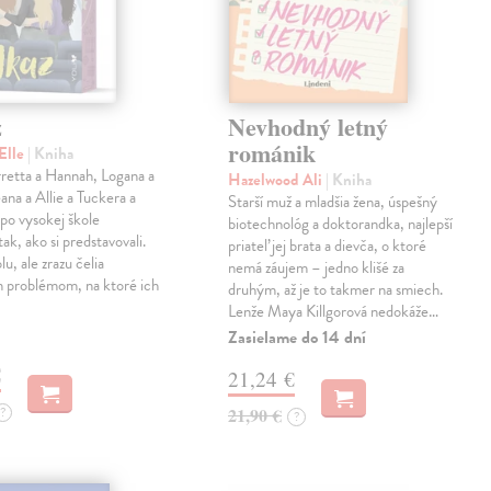
z
Nevhodný letný
románik
Elle
| Kniha
retta a Hannah, Logana a
Hazelwood Ali
| Kniha
na a Allie a Tuckera a
Starší muž a mladšia žena, úspešný
 po vysokej škole
biotechnológ a doktorandka, najlepší
tak, ako si predstavovali.
priateľ jej brata a dievča, o ktoré
olu, ale zrazu čelia
nemá záujem – jedno klišé za
 problémom, na ktoré ich
druhým, až je to takmer na smiech.
Lenže Maya Killgorová nedokáže…
Zasielame do 14 dní
€
21,24 €
?
21,90 €
?