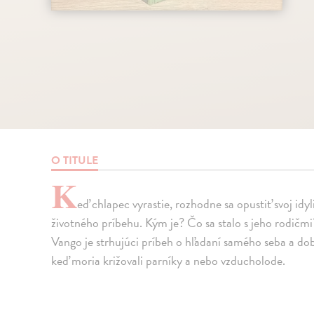
O TITULE
K
eď chlapec vyrastie, rozhodne sa opustiť svoj idy
životného príbehu. Kým je? Čo sa stalo s jeho rodičmi
Vango je strhujúci príbeh o hľadaní samého seba a do
keď moria križovali parníky a nebo vzducholode.