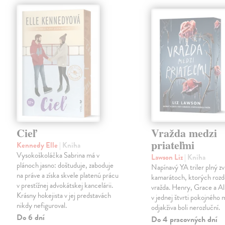
Cieľ
Vražda medzi
priateľmi
Kennedy Elle
| Kniha
Vysokoškoláčka Sabrina má v
Lawson Liz
| Kniha
plánoch jasno: doštuduje, zaboduje
Napínavý YA triler plný zv
na práve a získa skvele platenú prácu
kamarátoch, ktorých rozde
v prestížnej advokátskej kancelárii.
vražda. Henry, Grace a All
Krásny hokejista v jej predstavách
v jednej štvrti pokojného
nikdy nefiguroval.
odjakživa boli nerozluční.
Do 6 dní
Do 4 pracovných dní