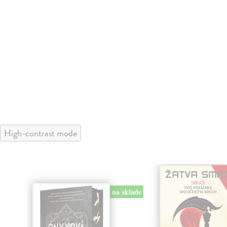
High-contrast mode
na sklade
klade