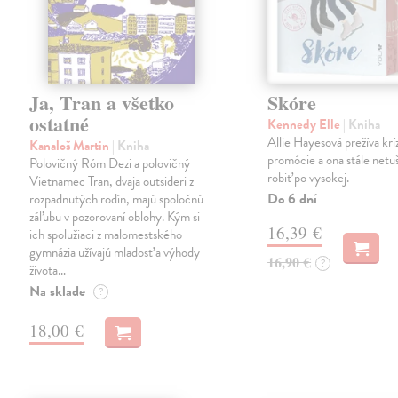
Ja, Tran a všetko
Skóre
ostatné
Kennedy Elle
| Kniha
Allie Hayesová prežíva kríz
Kanaloš Martin
| Kniha
promócie a ona stále netu
Polovičný Róm Dezi a polovičný
robiť po vysokej.
Vietnamec Tran, dvaja outsideri z
Do 6 dní
rozpadnutých rodín, majú spoločnú
záľubu v pozorovaní oblohy. Kým si
16,39 €
ich spolužiaci z malomestského
gymnázia užívajú mladosť a výhody
16,90 €
?
života…
Na sklade
?
18,00 €