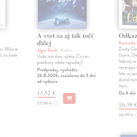
A svet sa aj tak točí
Odka
ďalej
Kennedy 
u. Blížia sa
Životy Gar
Jäger Sarah
| Kniha
ší, čo bude
Grace, Dea
Voda, zmrzlina, výlety. Čo cez
Sabriny sa
prázdniny robíte najradšej?
nevyvíjajú 
Predpredaj, vychádza
Iste, sú sp
26.8.2026, zasielame do 5 dní
skutočným
od vydania
štyri…
13,52 €
Do 6 dní
15,90 €
?
16,39 
16,90 €