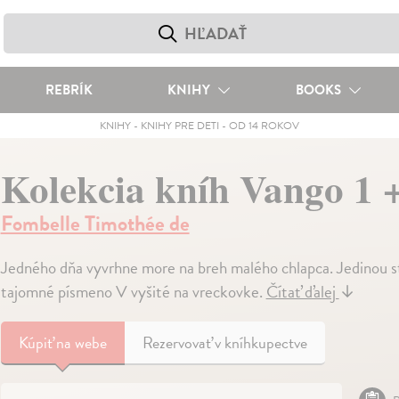
REBRÍK
KNIHY
BOOKS
KNIHY
-
KNIHY PRE DETI
-
OD 14 ROKOV
Kolekcia kníh Vango 1 
Fombelle Timothée de
Jedného dňa vyvrhne more na breh malého chlapca. Jedinou sto
tajomné písmeno V vyšité na vreckovke.
Čítať ďalej
↓
Kúpiť
na webe
Rezervovať v kníhkupectve