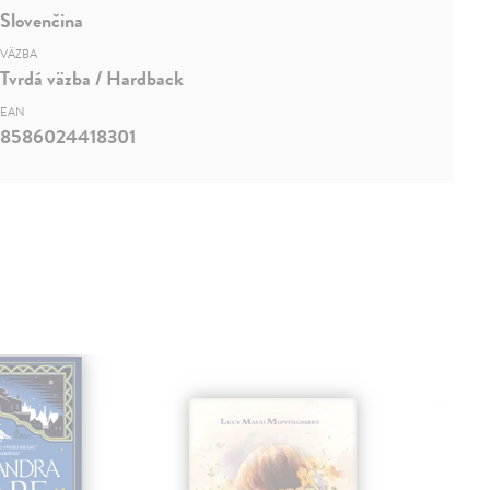
Slovenčina
VÄZBA
Tvrdá väzba / Hardback
EAN
8586024418301