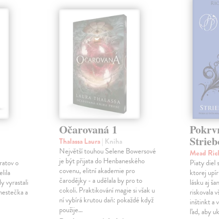
Očarovaná 1
Pokrvn
Strieb
Thalassa Laura
| Kniha
Největší touhou Selene Bowersové
Mead Ric
je být přijata do Henbaneského
ratov o
Piaty diel
covenu, elitní akademie pro
lila
ktorej upír
čarodějky - a udělala by pro to
y vyrastali
lásku aj š
cokoli. Praktikování magie si však u
 mestečka a
riskovala 
ní vybírá krutou daň: pokaždé když
inštinkt a
použije…
ľad, aby u