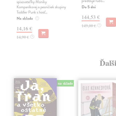
predlžuje ľuďo...
spisovateľky Moniky
Do 5 dní
Kompaníkovej a pesničiek skupiny
Toddler Punk s hosť...
144,53 €
Na sklade
?
149,00 €
?
14,16 €
14,90 €
?
Ďalš
na sklade