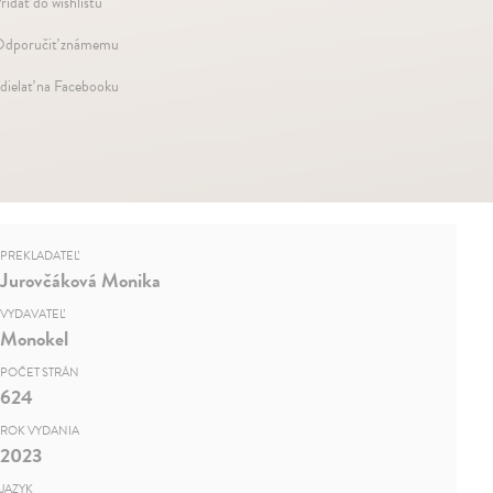
ridať do wishlistu
dporučiť známemu
dielať na Facebooku
PREKLADATEĽ
Jurovčáková Monika
VYDAVATEĽ
Monokel
POČET STRÁN
624
ROK VYDANIA
2023
JAZYK