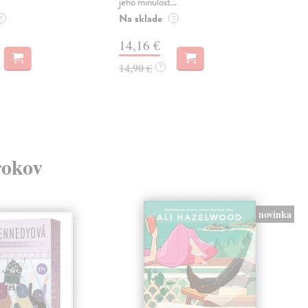
jeho minulost...
Do 
Na sklade
?
?
16
14,16 €
16,
14,90 €
?
rokov
novinka