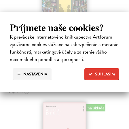
Príjmete naše cookies?
K prevádzke internetového kníhkupectva Artforum
Dni v kníhkupectve Morisaki
využívame cookies slúžiace na zabezpečenie a meranie
Jagisawa Satoshi
| Kniha
funkčnosti, marketingové účely a zaistenie vášho
Dvadsaťpäťročná Takako si žila pomerne bezstarostne až do dňa, keď
jej priateľ Hideaki, za ktorého sa chcela vydať, len tak mimochodom
maximálneho pohodlia a spokojnosti.
oznámi, že ju podvádza a žení sa s inou. Jej život sa zrazu rúca.
Na sklade
NASTAVENIA
SÚHLASÍM
13,71 €
14,90 €
?
na sklade