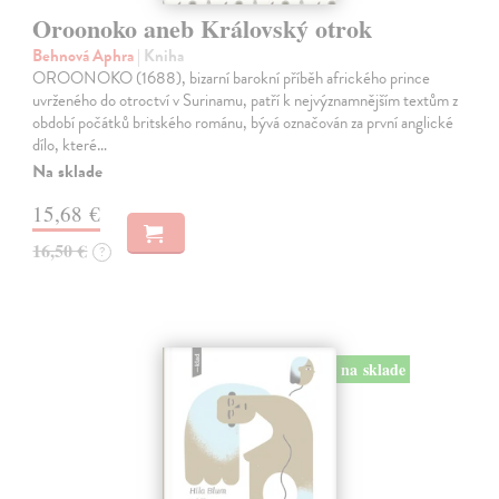
Oroonoko aneb Královský otrok
Behnová Aphra
| Kniha
OROONOKO (1688), bizarní barokní příběh afrického prince
uvrženého do otroctví v Surinamu, patří k nejvýznamnějším textům z
období počátků britského románu, bývá označován za první anglické
dílo, které…
Na sklade
15,68 €
16,50 €
?
na sklade