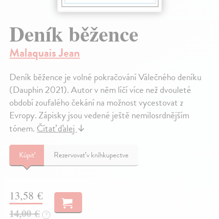
Deník běžence
Malaquais Jean
Deník běžence je volné pokračování Válečného deníku
(Dauphin 2021). Autor v něm líčí více než dvouleté
období zoufalého čekání na možnost vycestovat z
Evropy. Zápisky jsou vedené ještě nemilosrdnějším
tónem.
Čítať ďalej
↓
Kúpiť
Rezervovať v kníhkupectve
13,58 €
14,00 €
?