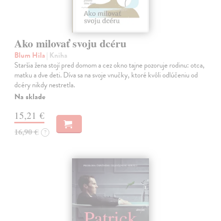
Ako milovať svoju dcéru
Blum Hila
| Kniha
Staršia žena stojí pred domom a cez okno tajne pozoruje rodinu: otca,
matku a dve deti. Díva sa na svoje vnučky, ktoré kvôli odlúčeniu od
dcéry nikdy nestretla.
Na sklade
15,21 €
16,90 €
?