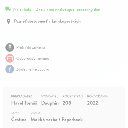
Na sklade – Zasielame nasledujúci pracovný deň
Pozrieť dostupnosť v kníhkupectvách
Pridať do wishlistu
Odporučiť známemu
Zdielať na Facebooku
PREKLADATEĽ
VYDAVATEĽ
POČET STRÁN
ROK VYDANIA
Havel Tomáš
Dauphin
208
2022
JAZYK
VÄZBA
Čeština
Mäkká väzba / Paperback