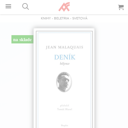
KNIHY
-
BELETRIA
-
SVETOVÁ
na sklade