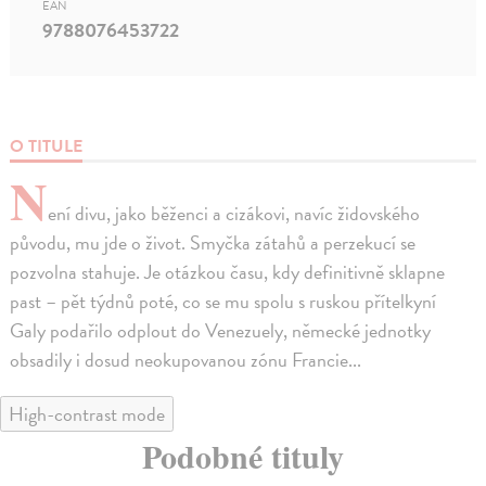
EAN
9788076453722
O TITULE
N
ení divu, jako běženci a cizákovi, navíc židovského
původu, mu jde o život. Smyčka zátahů a perzekucí se
pozvolna stahuje. Je otázkou času, kdy definitivně sklapne
past – pět týdnů poté, co se mu spolu s ruskou přítelkyní
Galy podařilo odplout do Venezuely, německé jednotky
obsadily i dosud neokupovanou zónu Francie...
High-contrast mode
Podobné tituly