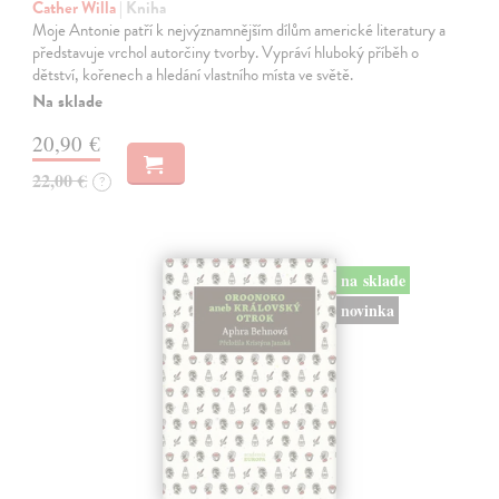
Cather Willa
| Kniha
Moje Antonie patří k nejvýznamnějším dílům americké literatury a
představuje vrchol autorčiny tvorby. Vypráví hluboký příběh o
dětství, kořenech a hledání vlastního místa ve světě.
Na sklade
20,90 €
22,00 €
?
na sklade
novinka