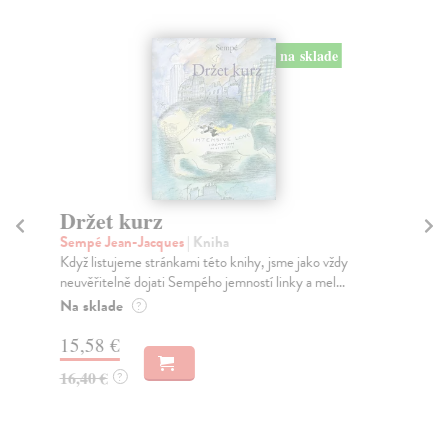
na sklade
Držet kurz
L
Sempé Jean-Jacques
| Kniha
Duv
Když listujeme stránkami této knihy, jsme jako vždy
Nea
neuvěřitelně dojati Sempého jemností linky a mel...
Hen
...
Na sklade
?
Za
15,58 €
15
16,40 €
?
15