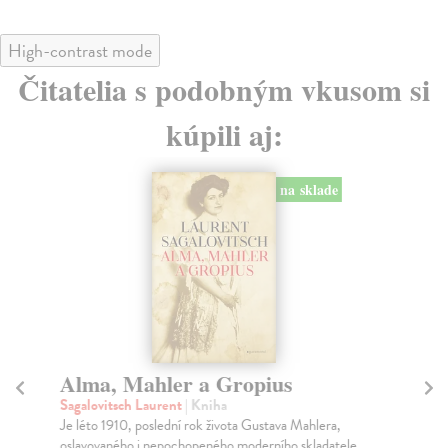
High-contrast mode
Čitatelia s podobným vkusom si
kúpili aj:
na sklade
Alma, Mahler a Gropius
Pr
Sagalovitsch Laurent
| Kniha
Sau
Je léto 1910, poslední rok života Gustava Mahlera,
Býv
oslavovaného i nepochopeného moderního skladatele...
mil