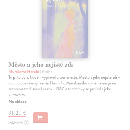
Město a jeho nejisté zdi
Murakami Haruki
| Kniha
Ty jsi to byla, kdo mi vyprávěl o tom městě. Město a jeho nejisté zdi –
dlouho očekávaný román Harukiho Murakamiho volně navazuje na
autorovu starší novelu z roku 1980 a tematicky se prolíná s jeho
kultovním…
Na sklade
31,21 €
32,85 €
?