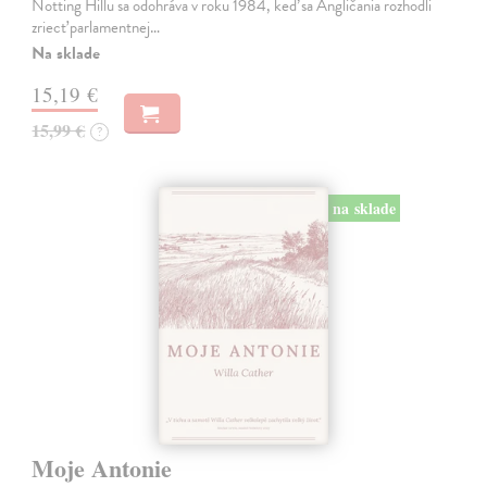
Notting Hillu sa odohráva v roku 1984, keď sa Angličania rozhodli
zriecť parlamentnej…
Na sklade
15,19 €
15,99 €
?
na sklade
Moje Antonie