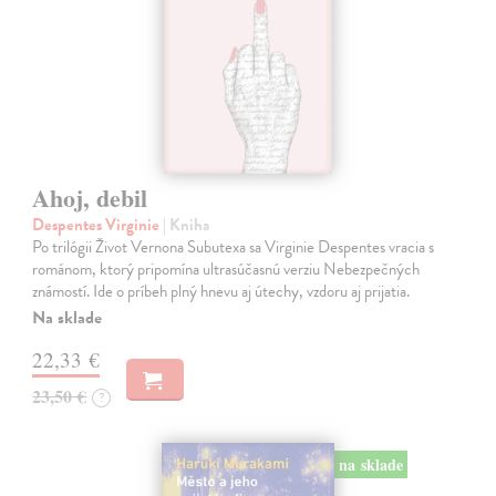
Ahoj, debil
Despentes Virginie
| Kniha
Po trilógii Život Vernona Subutexa sa Virginie Despentes vracia s
románom, ktorý pripomína ultrasúčasnú verziu Nebezpečných
známostí. Ide o príbeh plný hnevu aj útechy, vzdoru aj prijatia.
Na sklade
22,33 €
23,50 €
?
na sklade