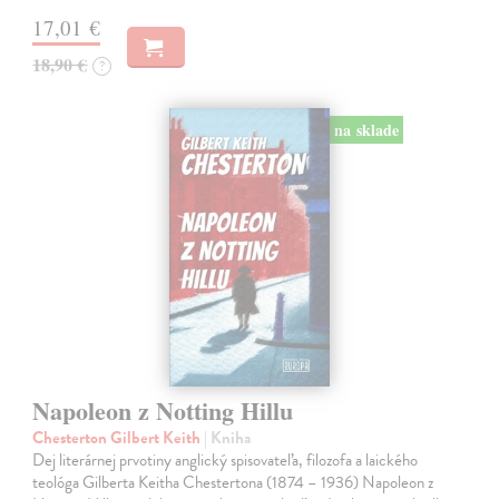
17,01 €
18,90 €
?
na sklade
Napoleon z Notting Hillu
Chesterton Gilbert Keith
| Kniha
Dej literárnej prvotiny anglický spisovateľa, filozofa a laického
teológa Gilberta Keitha Chestertona (1874 – 1936) Napoleon z