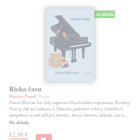
na sklade
Rieka času
Mercier Pascal
| Kniha
Pascal Mercier bol vždy majstrom filozofického rozprávania. Romány
Nočný vlak do Lisabonu či Váha slov podnietili milióny čitateľov k
zamysleniu sa nad veľkými témami, ako sú identita, sloboda, čas či…
Na sklade
12,30 €