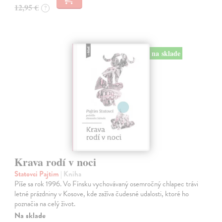
12,95 €
?
na sklade
Krava rodí v noci
Statovci Pajtim
| Kniha
Píše sa rok 1996. Vo Fínsku vychovávaný osemročný chlapec trávi
letné prázdniny v Kosove, kde zažíva čudesné udalosti, ktoré ho
poznačia na celý život.
Na sklade