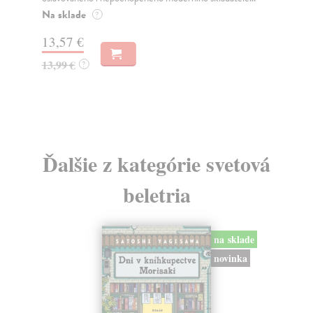
Na sklade
Za
?
13,57 €
11
13,99 €
11
?
Ďalšie z kategórie svetová
beletria
na sklade
novinka