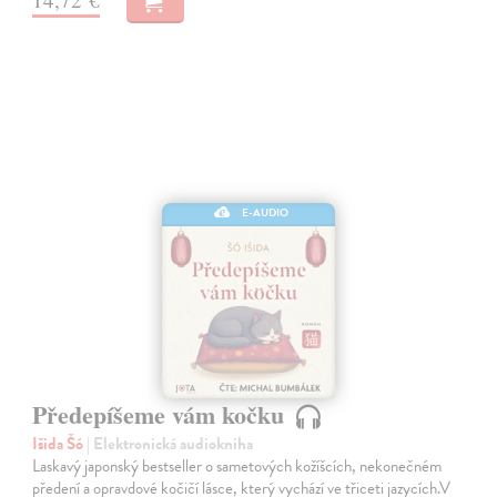
E-AUDIO
Předepíšeme vám kočku
Išida Šó
| Elektronická audiokniha
Laskavý japonský bestseller o sametových kožíšcích, nekonečném
předení a opravdové kočičí lásce, který vychází ve třiceti jazycích.V