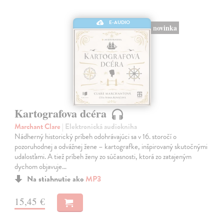
E-AUDIO
novinka
Kartografova dcéra
Marchant Clare
| Elektronická audiokniha
Nádherný historický príbeh odohrávajúci sa v 16. storočí o
pozoruhodnej a odvážnej žene – kartografke, inšpirovaný skutočnými
udalosťami. A tiež príbeh ženy zo súčasnosti, ktorá zo zatajeným
dychom objavuje…
Na stiahnutie ako
MP3
15,45 €