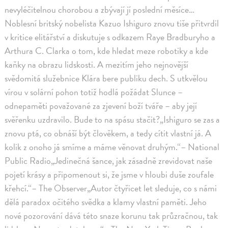
nevyléčitelnou chorobou a zbývají jí poslední měsíce…
Noblesní britský nobelista Kazuo Ishiguro znovu tiše přitvrdil
v kritice elitářství a diskutuje s odkazem Raye Bradburyho a
Arthura C. Clarka o tom, kde hledat meze robotiky a kde
kaňky na obrazu lidskosti. A mezitím jeho nejnovější
svědomitá služebnice Klára bere publiku dech. S utkvělou
vírou v solární pohon totiž hodlá požádat Slunce –
odnepaměti považované za zjevení boží tváře – aby její
svěřenku uzdravilo. Bude to na spásu stačit?„Ishiguro se zas a
znovu ptá, co obnáší být člověkem, a tedy cítit vlastní já. A
kolik z onoho já smíme a máme věnovat druhým.“– National
Public Radio„Jedinečná šance, jak zásadně zrevidovat naše
pojetí krásy a připomenout si, že jsme v hloubi duše zoufale
křehcí.“– The Observer„Autor čtyřicet let sleduje, co s námi
dělá paradox očitého svědka a klamy vlastní paměti. Jeho
nové pozorování dává této snaze korunu tak průzračnou, tak