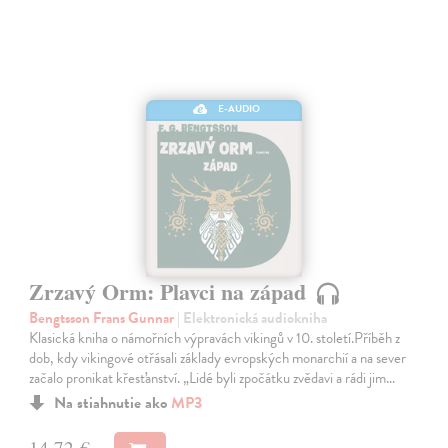
E-AUDIO
Zrzavý Orm: Plavci na západ
Bengtsson Frans Gunnar
| Elektronická audiokniha
Klasická kniha o námořních výpravách vikingů v 10. století.Příběh z
dob, kdy vikingové otřásali základy evropských monarchií a na sever
začalo pronikat křesťanství. „Lidé byli zpočátku zvědavi a rádi jim…
Na stiahnutie ako
MP3
14,72 €