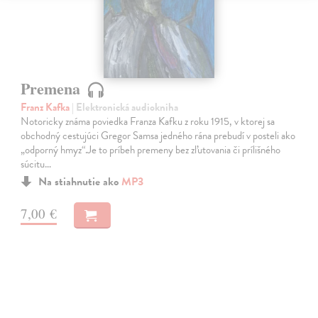
Premena
Franz Kafka
| Elektronická audiokniha
Notoricky známa poviedka Franza Kafku z roku 1915, v ktorej sa
obchodný cestujúci Gregor Samsa jedného rána prebudí v posteli ako
„odporný hmyz“.Je to príbeh premeny bez zľutovania či prílišného
súcitu…
Na stiahnutie ako
MP3
7,00 €