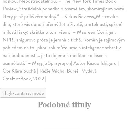
lidskou. Nepostradatelnou.“– The New York Times Book
Review„Strašidelná pohádka o osamělém, skomírajícím světě,
který je až příliš věrohodný.“ – Kirkus Reviews„Mistrovské
dílo, které vás donutí přemýšlet o životě, smrtelnosti, spásné
milosti lásky: zkrátka o tom všem.“ – Maureen Corrigan,
NPR„Ishigurova próza je jemná a tichá. Román je zajímavým
pohledem na to, jakou roli může umělá inteligence sehrát v
naší budoucnosti... je to dojemná meditace o lásce a
osamělosti.“ – Maggie Sprayregen| Autor Kazuo Ishiguro |
Čte Klára Suchá | Režie Michal Bureš | Vydává
OneHotBook, 2022 |
High-contrast mode
Podobné tituly