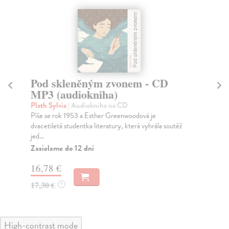
Pod skleněným zvonem - CD
P
MP3 (audiokniha)
Ma
Jak
Plath Sylvia
| Audiokniha na CD
neb
Píše se rok 1953 a Esther Greenwoodová je
dvacetiletá studentka literatury, která vyhrála soutěž
jed...
Zasielame do 12 dní
18
16,78 €
17,30 €
?
High-contrast mode