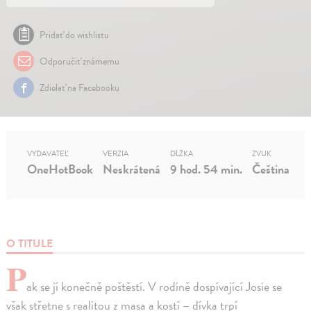
Pridať do wishlistu
Odporučiť známemu
Zdielať na Facebooku
VYDAVATEĽ
VERZIA
DĹŽKA
ZVUK
OneHotBook
Neskrátená
9 hod. 54 min.
Čeština
O TITULE
P
ak se jí konečně poštěstí. V rodině dospívající Josie se
však střetne s realitou z masa a kostí – dívka trpí