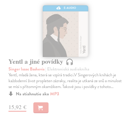
E-AUDIO
Yentl a jiné povídky
Singer Isaac Bashevis
| Elektronická audiokniha
Yentl, mladá žena, která se vzpírá tradici.V Singerových knihách je
každodenní život propleten zázraky, realita je utkaná ze snů a minulost
se mísí s přítomným okamžikem. Takové jsou i povídky z tohoto…
Na stiahnutie ako
MP3
15,92 €