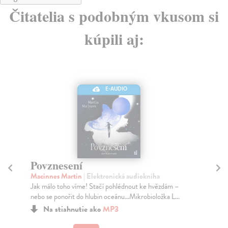
Čitatelia s podobným vkusom si
kúpili aj:
E-AUDIO
Povznesení
P
M
Macinnes Martin
| Elektronická audiokniha
Jak málo toho víme! Stačí pohlédnout ke hvězdám –
Pla
nebo se ponořit do hlubin oceánu...Mikrobioložka L...
Píš
dva
Na stiahnutie ako
MP3
jed.