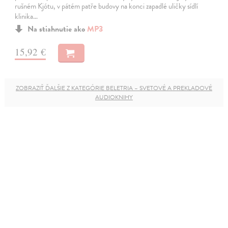
rušném Kjótu, v pátém patře budovy na konci zapadlé uličky sídlí
klinika…
Na stiahnutie ako
MP3
15,92 €
ZOBRAZIŤ ĎALŠIE Z KATEGÓRIE BELETRIA – SVETOVÉ A PREKLADOVÉ
AUDIOKNIHY