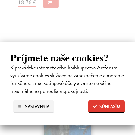
Za
18,76 €
16
17
Ďalšie z kategórie beletria –
Príjmete naše cookies?
svetové a prekladové audioknihy
K prevádzke internetového kníhkupectva Artforum
využívame cookies slúžiace na zabezpečenie a meranie
funkčnosti, marketingové účely a zaistenie vášho
maximálneho pohodlia a spokojnosti.
NASTAVENIA
SÚHLASÍM
E-AUDIO