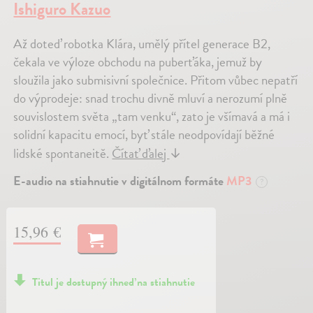
Ishiguro Kazuo
Až doteď robotka Klára, umělý přítel generace B2,
čekala ve výloze obchodu na puberťáka, jemuž by
sloužila jako submisivní společnice. Přitom vůbec nepatří
do výprodeje: snad trochu divně mluví a nerozumí plně
souvislostem světa „tam venku“, zato je všímavá a má i
solidní kapacitu emocí, byť stále neodpovídají běžné
lidské spontaneitě.
Čítať ďalej
↓
E-audio na stiahnutie v digitálnom formáte
MP3
?
15,96 €
Titul je dostupný ihneď na stiahnutie