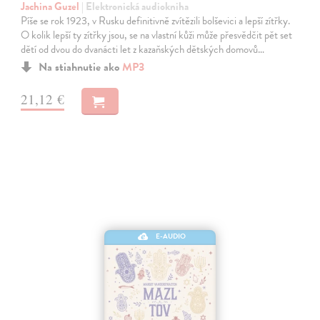
Jachina Guzel
| Elektronická audiokniha
Píše se rok 1923, v Rusku definitivně zvítězili bolševici a lepší zítřky.
O kolik lepší ty zítřky jsou, se na vlastní kůži může přesvědčit pět set
dětí od dvou do dvanácti let z kazaňských dětských domovů…
Na stiahnutie ako
MP3
21,12 €
E-AUDIO