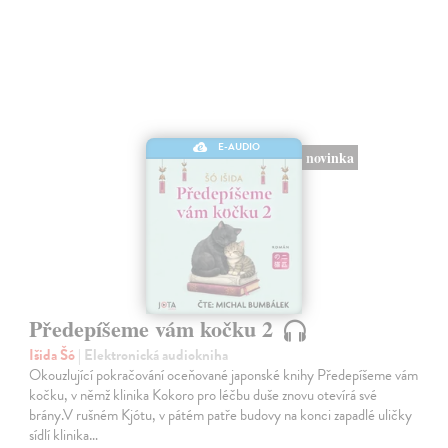
E-AUDIO
novinka
Předepíšeme vám kočku 2
Išida Šó
| Elektronická audiokniha
Okouzlující pokračování oceňované japonské knihy Předepíšeme vám
kočku, v němž klinika Kokoro pro léčbu duše znovu otevírá své
brány.V rušném Kjótu, v pátém patře budovy na konci zapadlé uličky
sídlí klinika…