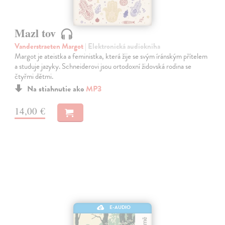
Mazl tov
Vanderstraeten Margot
| Elektronická audiokniha
Margot je ateistka a feministka, která žije se svým íránským přítelem
a studuje jazyky. Schneiderovi jsou ortodoxní židovská rodina se
čtyřmi dětmi.
Na stiahnutie ako
MP3
14,00 €
E-AUDIO