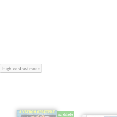
High-contrast mode
na sklade