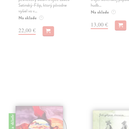
Satinský-Filip, ktorý pôvodne
hudb...
vyšiel vo v...
Na sklade
?
Na sklade
?
13,00 €
22,00 €
na sklade