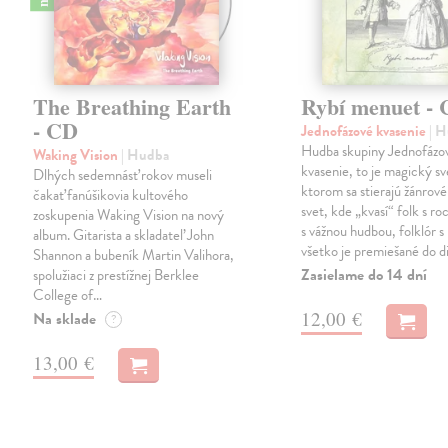
The Breathing Earth
Rybí menuet -
- CD
Jednofázové kvasenie
| 
Hudba skupiny Jednofázo
Waking Vision
| Hudba
kvasenie, to je magický sv
Dlhých sedemnásť rokov museli
ktorom sa stierajú žánrové
čakať fanúšikovia kultového
svet, kde „kvasí“ folk s r
zoskupenia Waking Vision na nový
s vážnou hudbou, folklór s 
album. Gitarista a skladateľ John
všetko je premiešané do d
Shannon a bubeník Martin Valihora,
Zasielame do 14 dní
spolužiaci z prestížnej Berklee
College of…
12,00 €
Na sklade
?
13,00 €