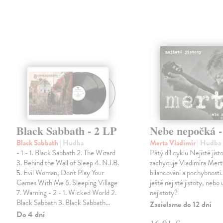
Black Sabbath - 2 LP
Nebe nepočká 
Black Sabbath
| Hudba
Merta Vladimír
| Hudba
- 1 - 1. Black Sabbath 2. The Wizard
Pátý díl cyklu Nejisté jist
3. Behind the Wall of Sleep 4. N.I.B.
zachycuje Vladimíra Mert
5. Evil Woman, Don't Play Your
bilancování a pochybností.
Games With Me 6. Sleeping Village
ještě nejisté jistoty, nebo u
7. Warning - 2 - 1. Wicked World 2.
nejistoty?
Black Sabbath 3. Black Sabbath…
Zasielame do 12 dní
Do 4 dní