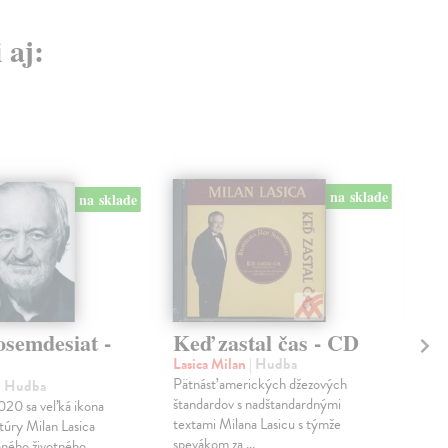
 aj:
na sklade
na sklade
osemdesiat -
Keď zastal čas - CD
Ná
- 
Lasica Milan
| Hudba
Pätnásť amerických džezových
| Hudba
Lip
štandardov s nadštandardnými
020 sa veľká ikona
Ose
textami Milana Lasicu s týmže
túry Milan Lasica
CD L
spevákom za ...
mného životného
na 