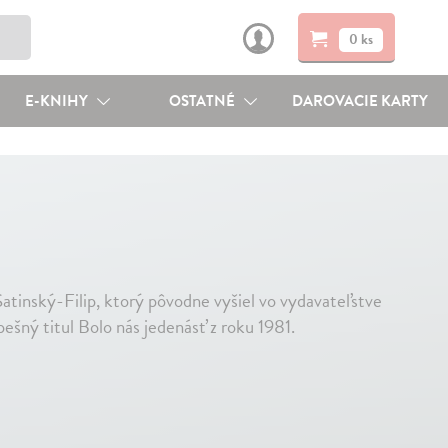
0 ks
E-KNIHY
OSTATNÉ
DAROVACIE KARTY
atinský-Filip, ktorý pôvodne vyšiel vo vydavateľstve
šný titul Bolo nás jedenásť z roku 1981.