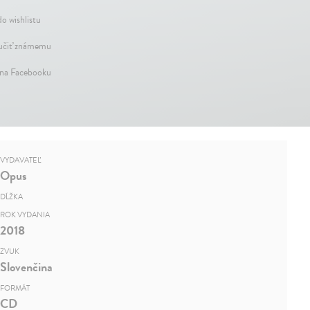
do wishlistu
čiť známemu
 na Facebooku
VYDAVATEĽ
Opus
DĹŽKA
ROK VYDANIA
2018
ZVUK
Slovenčina
FORMÁT
CD