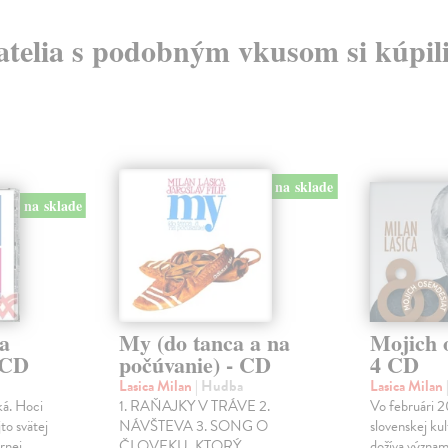
atelia s podobným vkusom si kúpili
na sklade
na sklade
na
My (do tanca a na
Mojich 
 CD
počúvanie) - CD
4 CD
Lasica Milan
| Hudba
Lasica Milan
ká. Hoci
1. RAŇAJKY V TRÁVE 2.
Vo februári 2
to svätej
NÁVŠTEVA 3. SONG O
slovenskej kul
árnej
ČLOVEKU, KTORÝ
dožíva význa