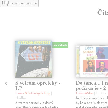
High-contrast mode
Čit
klade
na sklade
S vetrom opreteky -
Do tanca... i 
LP
počúvanie - 2
Lasica & Satinský & Filip
|
Lasica Milan
| Hudba
Hudba
Keď neprší, aspoň kvap
S vetrom opreteky je druhý
by bolo skvelé, ak by tej
pesničkový album trojice Lasica-
trojici slovenskej popul