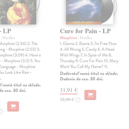
- LP
Cure for Pain - LP
e
| Hudba
Morphine
| Hudba
Morphine (2.34) 2. The
1. Dawna 2. Buena 3. I'm Free Now
ong - Morphine (2.53) 3.
4. All Wrong 5. Candy 6. A Head
orphine (3.09) 4. Have a
With Wings 7. In Spite of Me 8.
 - Morphine (3.3) 5. You
Thursday 9. Cure For Pain 10. Mary
Language - Morphine
Won't You Call My Name? 11.
You Look Like Rain -
Dodávateľ nemá titul na sklade.
…
Dodanie do cca. 30 dní.
 nemá titul na sklade.
31,91 €
o cca. 30 dní.
32,90 €
?
€
?