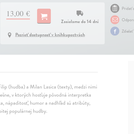
Pridať 
13,00 €
Odporu
Zasielame do 14 dní
Zdielať
Pozrieť dostupnosť v kníhkupectvách
Filip (hudba) a Milan Lasica (texty), medzi nimi
rešne, v ktorých hosťuje pôvodná interpretka
, nápaditosť, humor a nadhľad sú atribúty,
bitej populárnej hudby.