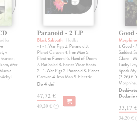
 CD
Paranoid - 2 LP
Good 
Hudba
Black Sabbath
| Hudba
Morphin
vé
- 1 - 1. War Pigs 2. Paranoid 3.
1. Good - 
et, v
Planet Caravan 4. Iron Man 5.
Saddest S
 hranice;
Electric Funeral 6. Hand of Doom
Claire - M
ockom, džez
7. Rat Salad 8. Fairies Wear Boots -
Lucky Day
blues a
2 - 1. War Pigs 2. Paranoid 3. Planet
Speak My 
ivácky i…
Caravan 4. Iron Man 5. Electric…
(3.26) 6. 
Morphine
Do 4 dní
Dodávateľ
47,72 €
Dodanie d
49,20 €
?
33,17 
34,20 €