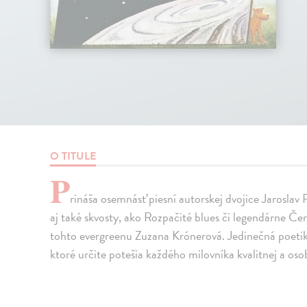
O TITULE
P
rináša osemnásť piesní autorskej dvojice Jaroslav 
aj také skvosty, ako Rozpačité blues či legendárne Če
tohto evergreenu Zuzana Krónerová. Jedinečná poetika
ktoré určite potešia každého milovníka kvalitnej a oso