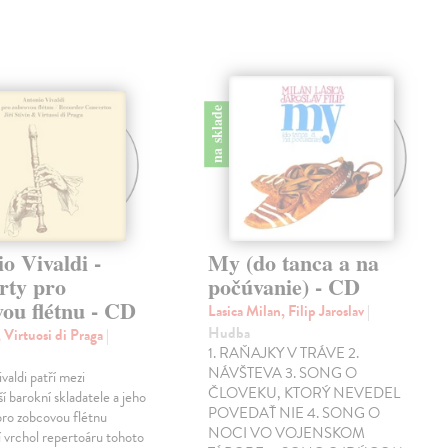
na sklade
o Vivaldi -
My (do tanca a na
rty pro
počúvanie) - CD
ou flétnu - CD
Lasica Milan, Filip Jaroslav
|
Hudba
í, Virtuosi di Praga
|
1. RAŇAJKY V TRÁVE 2.
NÁVŠTEVA 3. SONG O
valdi patří mezi
ČLOVEKU, KTORÝ NEVEDEL
í barokní skladatele a jeho
POVEDAŤ NIE 4. SONG O
pro zobcovou flétnu
NOCI VO VOJENSKOM
í vrchol repertoáru tohoto