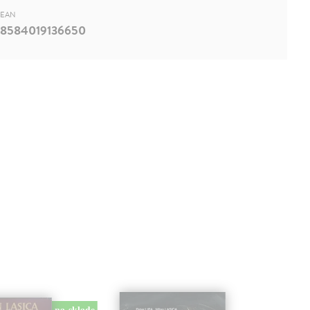
EAN
8584019136650
na sklade