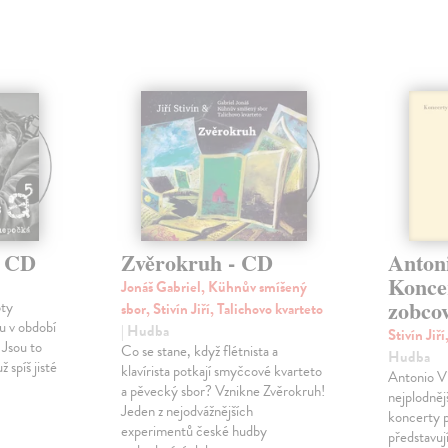
- CD
Zvěrokruh - CD
Antoni
Konce
Jonáš Gabriel, Kühnův smíšený
zobcov
oty
sbor, Stivín Jiří, Talichovo kvarteto
u v období
| Hudba
Stivín Jiř
 Jsou to
Co se stane, když flétnista a
Hudba
ž spíš jisté
klavírista potkají smyčcové kvarteto
Antonio Vi
a pěvecký sbor? Vznikne Zvěrokruh!
nejplodnějš
Jeden z nejodvážnějších
koncerty 
experimentů české hudby
představuj