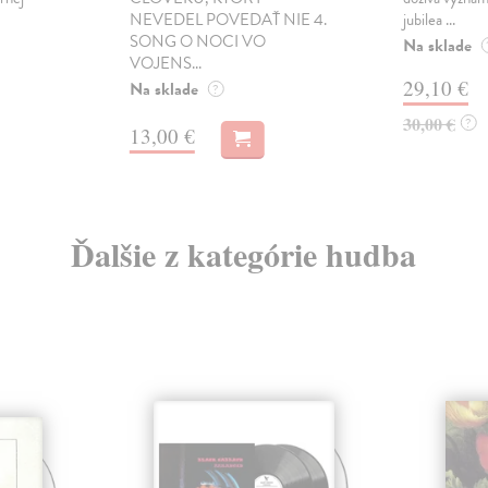
NEVEDEL POVEDAŤ NIE 4.
jubilea ...
SONG O NOCI VO
Na sklade
VOJENS...
29,10 €
Na sklade
?
30,00 €
?
13,00 €
Ďalšie z kategórie hudba