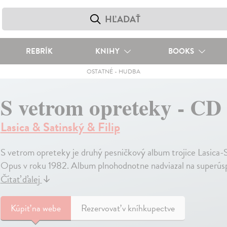
REBRÍK
KNIHY
BOOKS
OSTATNÉ
-
HUDBA
S vetrom opreteky - CD
Lasica & Satinský & Filip
S vetrom opreteky je druhý pesničkový album trojice Lasica-S
Opus v roku 1982. Album plnohodnotne nadviazal na superúspe
Čítať ďalej
↓
Kúpiť
na webe
Rezervovať v kníhkupectve