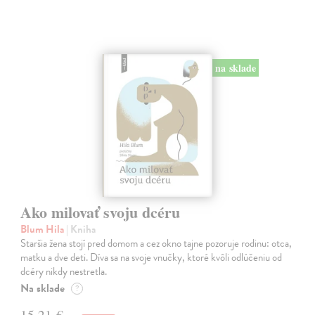
na sklade
Ako milovať svoju dcéru
Blum Hila
| Kniha
Staršia žena stojí pred domom a cez okno tajne pozoruje rodinu: otca,
matku a dve deti. Díva sa na svoje vnučky, ktoré kvôli odlúčeniu od
dcéry nikdy nestretla.
Na sklade
?
15,21 €