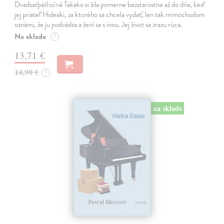
Dvadsaťpäťročná Takako si žila pomerne bezstarostne až do dňa, keď
jej priateľ Hideaki, za ktorého sa chcela vydať, len tak mimochodom
oznámi, že ju podvádza a žení sa s inou. Jej život sa zrazu rúca.
Na sklade
?
13,71 €
14,90 €
?
na sklade