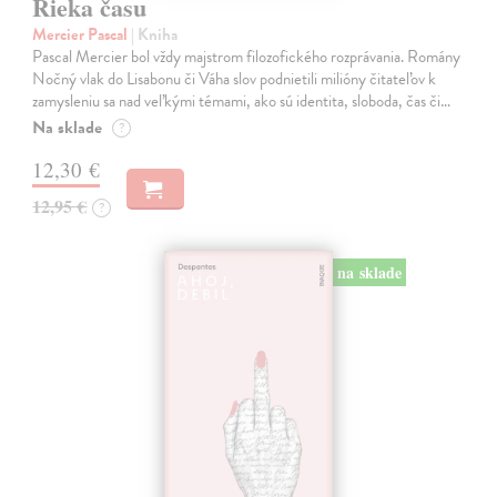
Rieka času
Mercier Pascal
| Kniha
Pascal Mercier bol vždy majstrom filozofického rozprávania. Romány
Nočný vlak do Lisabonu či Váha slov podnietili milióny čitateľov k
zamysleniu sa nad veľkými témami, ako sú identita, sloboda, čas či…
Na sklade
?
12,30 €
12,95 €
?
na sklade