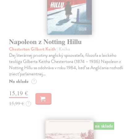
Napoleon z Notting Hillu
Chesterton Gilbert Keith
| Kniha
Dej literárnej prvotiny anglický spisovateľa, filozofa a laického
teológa Gilberta Keitha Chestertona (1874 – 1936) Napoleon z
Notting Hillu sa odohráva v roku 1984, keď sa Angličania rozhodli
zriecť parlamentnej…
Na sklade
?
15,19 €
15,99 €
?
na sklade