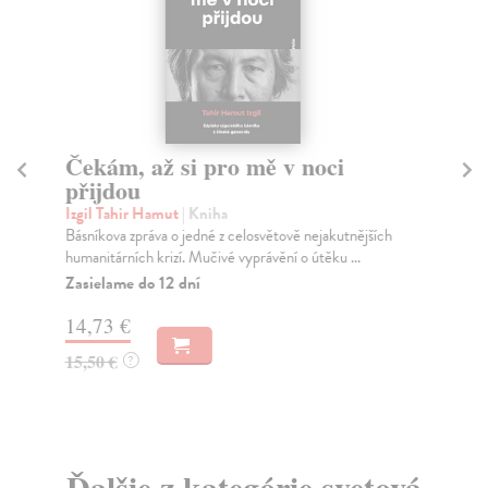
Čekám, až si pro mě v noci
R
přijdou
Zu
Zub
Izgil Tahir Hamut
| Kniha
rev
Básníkova zpráva o jedné z celosvětově nejakutnějších
humanitárních krizí. Mučivé vyprávění o útěku ...
Za
Zasielame do 12 dní
12
14,73 €
13
15,50 €
?
Ďalšie z kategórie svetová