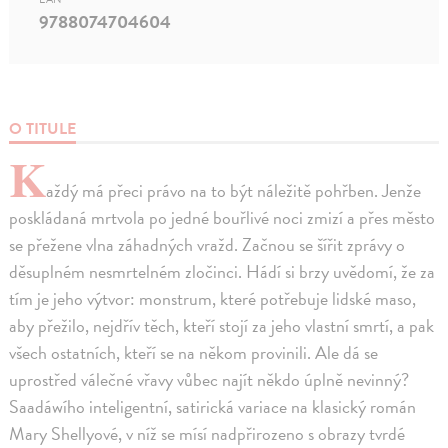
9788074704604
O TITULE
K
aždý má přeci právo na to být náležitě pohřben. Jenže
poskládaná mrtvola po jedné bouřlivé noci zmizí a přes město
se přežene vlna záhadných vražd. Začnou se šířit zprávy o
děsuplném nesmrtelném zločinci. Hádí si brzy uvědomí, že za
tím je jeho výtvor: monstrum, které potřebuje lidské maso,
aby přežilo, nejdřív těch, kteří stojí za jeho vlastní smrtí, a pak
všech ostatních, kteří se na někom provinili. Ale dá se
uprostřed válečné vřavy vůbec najít někdo úplně nevinný?
Saadáwího inteligentní, satirická variace na klasický román
Mary Shellyové, v níž se mísí nadpřirozeno s obrazy tvrdé