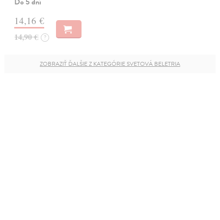
Do 5 dní
14,16 €
14,90 €
?
ZOBRAZIŤ ĎALŠIE Z KATEGÓRIE SVETOVÁ BELETRIA