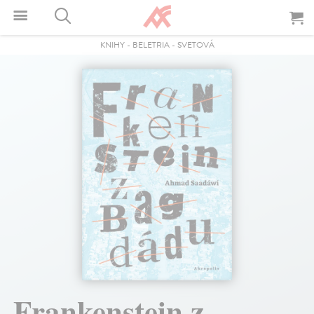
KNIHY
-
BELETRIA
-
SVETOVÁ
Frankenstein z