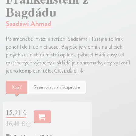
Bagdádu
Saadáwí Ahmad
Po americké invazi a svržení Saddáma Husajna se Irák
ponořil do hlubin chaosu. Bagdád je v ohni a na ulicích
plných sutin sbírá místní opilec a pábitel Hádí kusy těl
roztrhaných výbuchy a skládá je dohromady, aby vytvořil
jedno kompletní tělo.
Čítať ďalej
↓
Kúpiť
Rezervovať v kníhkupectve
15,91 €
16,40 €
?