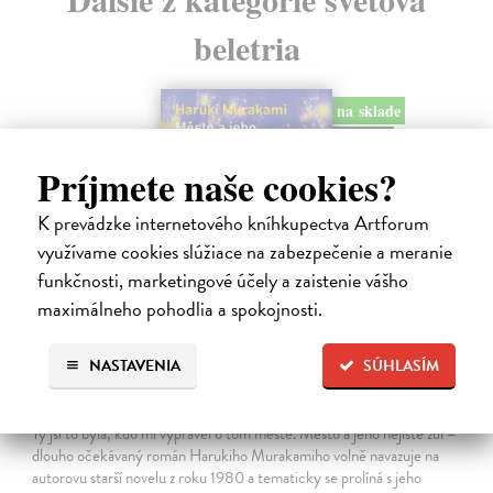
beletria
na sklade
novinka
Príjmete naše cookies?
K prevádzke internetového kníhkupectva Artforum
využívame cookies slúžiace na zabezpečenie a meranie
funkčnosti, marketingové účely a zaistenie vášho
maximálneho pohodlia a spokojnosti.
NASTAVENIA
SÚHLASÍM
Město a jeho nejisté zdi
Murakami Haruki
| Kniha
Ty jsi to byla, kdo mi vyprávěl o tom městě. Město a jeho nejisté zdi –
dlouho očekávaný román Harukiho Murakamiho volně navazuje na
autorovu starší novelu z roku 1980 a tematicky se prolíná s jeho