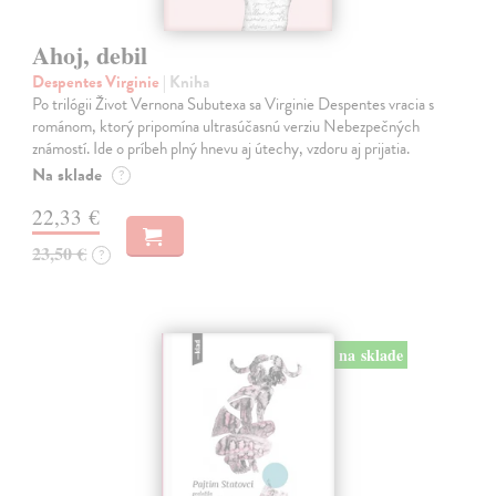
Ahoj, debil
Despentes Virginie
| Kniha
Po trilógii Život Vernona Subutexa sa Virginie Despentes vracia s
románom, ktorý pripomína ultrasúčasnú verziu Nebezpečných
známostí. Ide o príbeh plný hnevu aj útechy, vzdoru aj prijatia.
Na sklade
?
22,33 €
23,50 €
?
na sklade