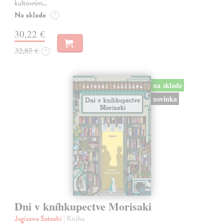
kultovním…
Na sklade
?
30,22 €
32,85 €
?
na sklade
novinka
Dni v kníhkupectve Morisaki
Jagisawa Satoshi
| Kniha