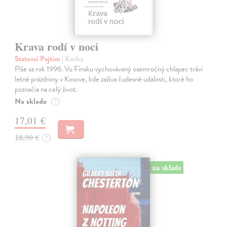
Krava rodí v noci
Statovci Pajtim
| Kniha
Píše sa rok 1996. Vo Fínsku vychovávaný osemročný chlapec trávi
letné prázdniny v Kosove, kde zažíva čudesné udalosti, ktoré ho
poznačia na celý život.
Na sklade
?
17,01 €
18,90 €
?
na sklade