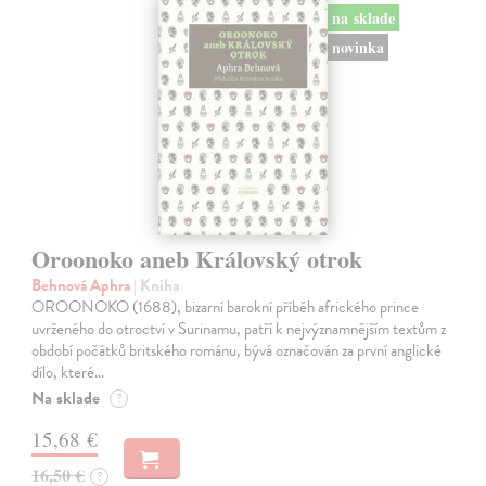
na sklade
novinka
Oroonoko aneb Královský otrok
Behnová Aphra
| Kniha
OROONOKO (1688), bizarní barokní příběh afrického prince
uvrženého do otroctví v Surinamu, patří k nejvýznamnějším textům z
období počátků britského románu, bývá označován za první anglické
dílo, které…
Na sklade
?
15,68 €
16,50 €
?