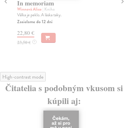
In memoriam
N
Š
Winnová Alice
| Kniha
Válka je peklo. A láska taky.
Jas
Rád
Zasielame do 12 dní
nar
22,80 €
Na
23,50 €
?
17
18
High-contrast mode
Čitatelia s podobným vkusom si
kúpili aj: