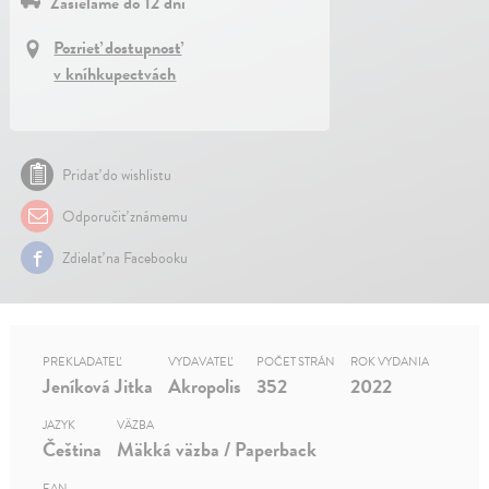
Zasielame do 12 dní
Pozrieť dostupnosť
v kníhkupectvách
Pridať do wishlistu
Odporučiť známemu
Zdielať na Facebooku
PREKLADATEĽ
VYDAVATEĽ
POČET STRÁN
ROK VYDANIA
Jeníková Jitka
Akropolis
352
2022
JAZYK
VÄZBA
Čeština
Mäkká väzba / Paperback
EAN