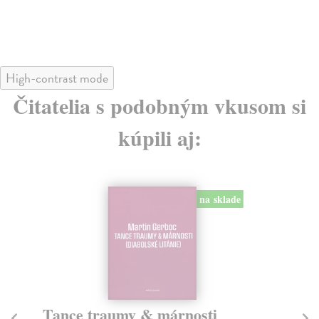
High-contrast mode
Čitatelia s podobným vkusom si
kúpili aj:
na sklade
Tance traumy & márnosti
F