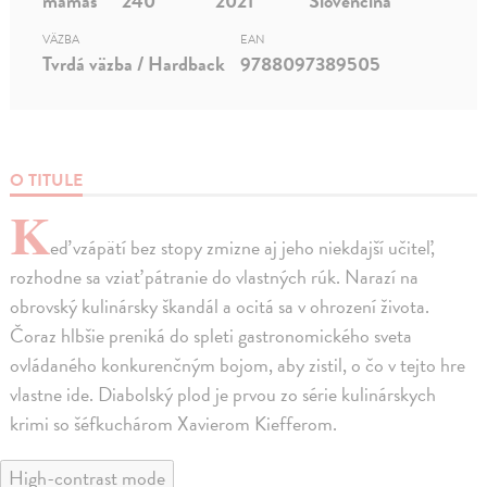
mamaš
240
2021
Slovenčina
VÄZBA
EAN
Tvrdá väzba / Hardback
9788097389505
O TITULE
K
eď vzápätí bez stopy zmizne aj jeho niekdajší učiteľ,
rozhodne sa vziať pátranie do vlastných rúk. Narazí na
obrovský kulinársky škandál a ocitá sa v ohrození života.
Čoraz hlbšie preniká do spleti gastronomického sveta
ovládaného konkurenčným bojom, aby zistil, o čo v tejto hre
vlastne ide. Diabolský plod je prvou zo série kulinárskych
krimi so šéfkuchárom Xavierom Kiefferom.
High-contrast mode