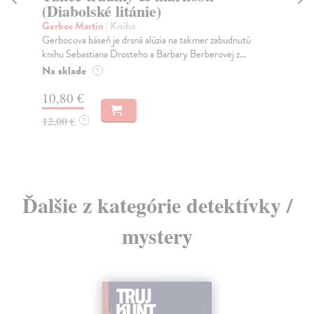
(Diabolské litánie)
Sa
Ani
Gerboc Martin
| Kniha
maj
Gerbocova báseň je drsná alúzia na takmer zabudnutú
knihu Sebastiana Drosteho a Barbary Berberovej z...
Do
Na sklade
?
13
10,80 €
13
12,00 €
?
Ďalšie z kategórie detektívky /
mystery