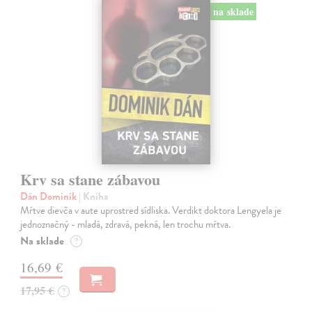
na sklade
Krv sa stane zábavou
Dán Dominik
| Kniha
Mŕtve dievča v aute uprostred sídliska. Verdikt doktora Lengyela je
jednoznačný - mladá, zdravá, pekná, len trochu mŕtva.
Na sklade
?
16,69 €
17,95 €
?