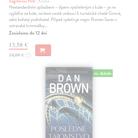
Sagitarius Petr
| Kniha
Nestandardním způsobem – šípem vystřeleným z kuše – je na
vyjížďce na kole, na lesní cestě vedoucí k turistické chatě Girová,
zabit bohatý podnikatel. Případ vyšetřuje major Roman Saran z
ostravské kriminálky…
Zasielame do 12 dní
13,58 €
14,00 €
?
na sklade