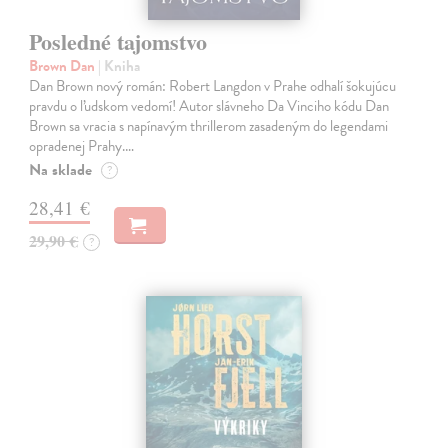
Posledné tajomstvo
Brown Dan
| Kniha
Dan Brown nový román: Robert Langdon v Prahe odhalí šokujúcu
pravdu o ľudskom vedomí! Autor slávneho Da Vinciho kódu Dan
Brown sa vracia s napínavým thrillerom zasadeným do legendami
opradenej Prahy.…
Na sklade
?
28,41 €
29,90 €
?