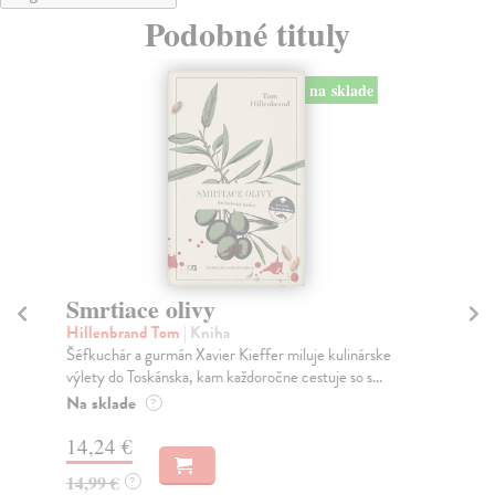
Podobné tituly
na sklade
Smrtiace olivy
D
Hillenbrand Tom
| Kniha
Do
Šéfkuchár a gurmán Xavier Kieffer miluje kulinárske
Sir
výlety do Toskánska, kam každoročne cestuje so s...
čit
Na sklade
Za
?
14,24 €
12
14,99 €
12
?