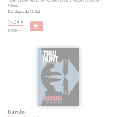
nočního rybolovu bez úlovku, zato s podezřením, že byli svědky
čehosi…
Zasielame do 12 dní
18,24 €
18,80 €
?
Baraba