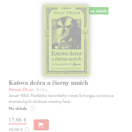
na sklade
Katova dcéra a čierny mních
Pötzsch Oliver
| Kniha
Január 1663. Neďaleko bavorského mesta Schongau zomiera za
dramatických okolností miestny farár.
Na sklade
?
17,96 €
18,90 €
?