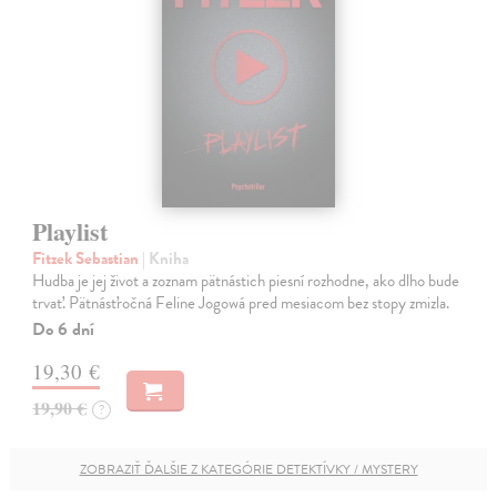
Playlist
Fitzek Sebastian
| Kniha
Hudba je jej život a zoznam pätnástich piesní rozhodne, ako dlho bude
trvať. Pätnásťročná Feline Jogowá pred mesiacom bez stopy zmizla.
Do 6 dní
19,30 €
19,90 €
?
ZOBRAZIŤ ĎALŠIE Z KATEGÓRIE DETEKTÍVKY / MYSTERY