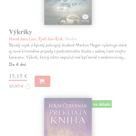
Výkriky
Horst Jorn Lier, Fjell Jan-Erik
| Kniha
Bývalý vojak a bývalý policajný študent Markus Heger vyšetruje staré
aj nové kriminálne prípady z podcastového štúdia v zadnej časti svojho
karavanu. Výkrik, ktorý nikto nepočul mal byť seriál o sedemročnej…
Do 4 dní
15,15 €
15,95 €
?
na sklade