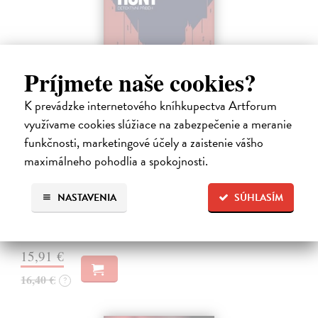
Príjmete naše cookies?
K prevádzke internetového kníhkupectva Artforum
využívame cookies slúžiace na zabezpečenie a meranie
Tramwaj na Sachsenberg
funkčnosti, marketingové účely a zaistenie vášho
Sagitarius Petr
| Kniha
maximálneho pohodlia a spokojnosti.
Tramwaj Cafe je kavárna v polském Těšíně a zároveň místo, kde se
sbíhají všechny nitky související s dalším brutálním zločinem, který
NASTAVENIA
SÚHLASÍM
musí vyřešit Roman Saran, major ostravské kriminálky, a jeho tým.
Jak…
Zasielame do 12 dní
15,91 €
16,40 €
?