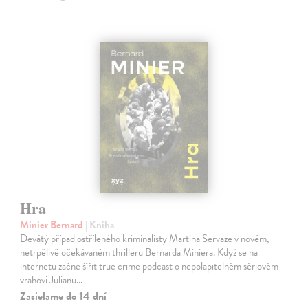
Hra
Minier Bernard
| Kniha
Devátý případ ostříleného kriminalisty Martina Servaze v novém,
netrpělivě očekávaném thrilleru Bernarda Miniera. Když se na
internetu začne šířit true crime podcast o nepolapitelném sériovém
vrahovi Julianu…
Zasielame do 14 dní