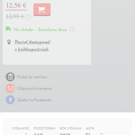
12,56 €
12,95 €
?
Na sklade – Zasielame dnes
?
Pozrieť dostupnosť
v kníhkupectvách
Pridať do wishlistu
Odporučiť známemu
Zdielať na Facebooku
VYDAVATEĽ
POČET STRÁN
ROK VYDANIA
JAZYK