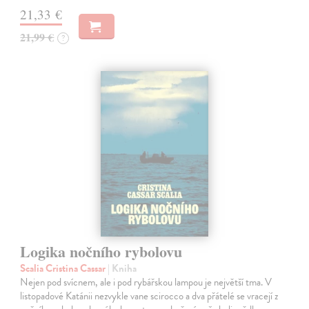
21,33 €
21,99 €
?
Logika nočního rybolovu
Scalia Cristina Cassar
| Kniha
Nejen pod svícnem, ale i pod rybářskou lampou je největší tma. V
listopadové Katánii nezvykle vane scirocco a dva přátelé se vracejí z