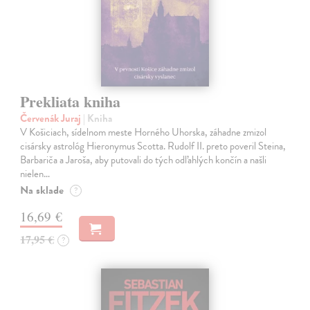
Prekliata kniha
Červenák Juraj
| Kniha
V Košiciach, sídelnom meste Horného Uhorska, záhadne zmizol
cisársky astrológ Hieronymus Scotta. Rudolf II. preto poveril Steina,
Barbariča a Jaroša, aby putovali do tých odľahlých končín a našli
nielen…
Na sklade
?
16,69 €
17,95 €
?