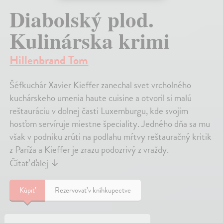
Diabolský plod.
Kulinárska krimi
Hillenbrand Tom
Šéfkuchár Xavier Kieffer zanechal svet vrcholného
kuchárskeho umenia haute cuisine a otvoril si malú
reštauráciu v dolnej časti Luxemburgu, kde svojim
hosťom servíruje miestne špeciality. Jedného dňa sa mu
však v podniku zrúti na podlahu mŕtvy reštauračný kritik
z Paríža a Kieffer je zrazu podozrivý z vraždy.
Čítať ďalej
↓
Kúpiť
Rezervovať v kníhkupectve