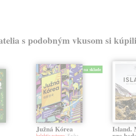
atelia s podobným vkusom si kúpili
na sklade
Južná Kórea
Island. 
pre hed
kolektív autorov
| Kniha