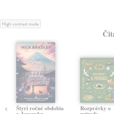
High-contrast mode
Čit
klade
Štyri ročné obdobia
Rozprávky o
v Japonsku
prírode