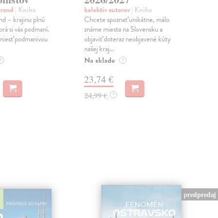
trand
| Kniha
kolektív autorov
| Kniha
Nik
nd – krajinu plnú
Chcete spoznať unikátne, málo
Pút
orá si vás podmaní.
známe miesta na Slovensku a
jazy
uniesť podmanivou
objaviť doteraz neobjavené kúty
ľudi
našej kraj...
použ
Na sklade
Do 
?
?
23,74 €
9,
24,99 €
9,9
?
predpredaj