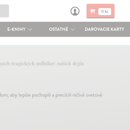
0 ks
E-KNIHY
OSTATNÉ
DAROVACIE KARTY
pách tragických míľnikov našich dejín
m, aby lepšie pochopili a precítili ničivé svetové