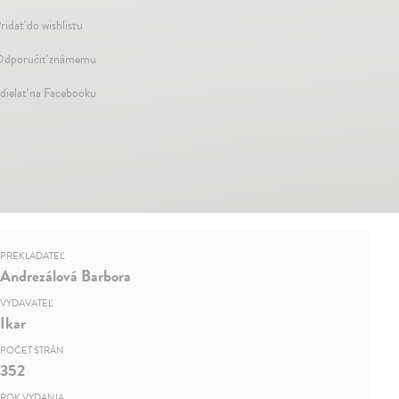
ridať do wishlistu
dporučiť známemu
dielať na Facebooku
PREKLADATEĽ
Andrezálová Barbora
VYDAVATEĽ
Ikar
POČET STRÁN
352
ROK VYDANIA