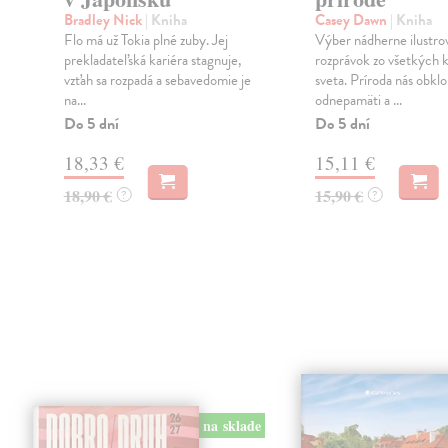
Bradley Nick
| Kniha
Casey Dawn
| Kniha
Flo má už Tokia plné zuby. Jej
Výber nádherne ilustr
prekladateľská kariéra stagnuje,
rozprávok zo všetkých 
vzťah sa rozpadá a sebavedomie je
sveta. Príroda nás obkl
na...
odnepamäti a ...
Do 5 dní
Do 5 dní
18,33 €
15,11 €
18,90 €
15,90 €
?
?
na sklade