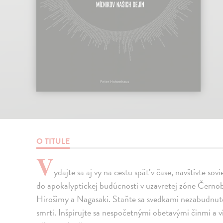
O TITULE
V
ydajte sa aj vy na cestu späť v čase, navštívte sov
do apokalyptickej budúcnosti v uzavretej zóne Černo
Hirošimy a Nagasaki. Staňte sa svedkami nezabudnuteľ
smrti. Inšpirujte sa nespočetnými obetavými činmi a v