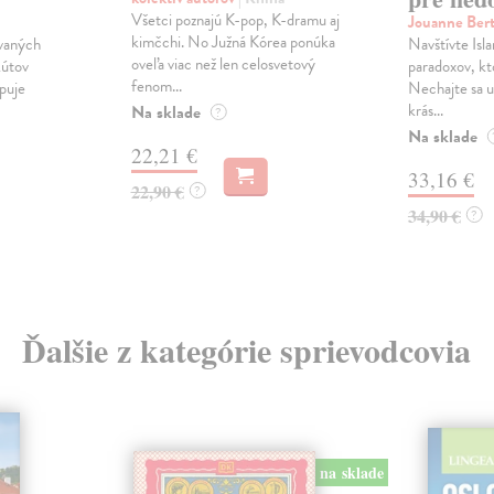
Všetci poznajú K-pop, K-dramu aj
Jouanne Ber
kimčchi. No Južná Kórea ponúka
ovaných
Navštívte Isla
oveľa viac než len celosvetový
kútov
paradoxov, kt
fenom...
opuje
Nechajte sa 
krás...
Na sklade
?
Na sklade
22,21 €
33,16 €
22,90 €
?
34,90 €
?
Ďalšie z kategórie sprievodcovia
na sklade