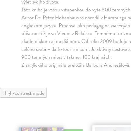
výlet svojho života.
Táto kniha je vašou vstupenkou do vyše 300 temných 
Autor Dr. Peter Hohenhaus sa narodil v Hamburgu na 
anglickom jazyku. Pracoval ako pedagóg na viacerých 
súčasnosti žije vo Viedni v Rakúsku. Temnému turizm
akademickom aj mediálnom. Od roku 2009 buduje najv
celého sveta – dark-tourism.com. Je aktívny cestovateľ
900 temných miest v takmer 100 krajinách.
Z anglického originálu preložila Barbora Andrezálová.
High-contrast mode