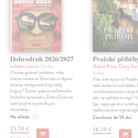
Dobrodruh 2026/2027
Pražské příběh
kolektív autorov
| Kniha
Hášová Klára, Černý Dav
Chcete spoznať unikátne, málo
Kniha
známe miesta na Slovensku a objaviť
Víte, kde byste na Pražs
doteraz neobjavené kúty našej
našli Jezdecké schodiště, 
krajiny? Štvrté vydanie obľúbeného
umožňovalo koním vstup d
knižného sprievodcu DobroDruh vás
sálu na rytířské turnaje? V
opäť pozýva na potulky po
žije, naparuje se a roztahuj
slovenskej…
nádherná pera nejkrásnějš
Na sklade
Zasielame do 10 dní
?
23,74 €
16,19 €