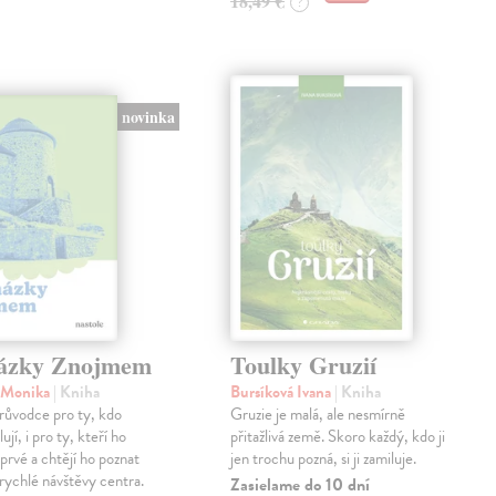
18,49 €
?
novinka
ázky Znojmem
Toulky Gruzií
á Monika
| Kniha
Bursíková Ivana
| Kniha
růvodce pro ty, kdo
Gruzie je malá, ale nesmírně
jí, i pro ty, kteří ho
přitažlivá země. Skoro každý, kdo ji
oprvé a chtějí ho poznat
jen trochu pozná, si ji zamiluje.
z rychlé návštěvy centra.
Zasielame do 10 dní