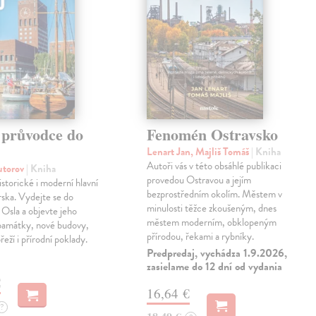
 průvodce do
Fenomén Ostravsko
Lenart Jan, Majliš Tomáš
| Kniha
Autoři vás v této obsáhlé publikaci
autorov
| Kniha
provedou Ostravou a jejím
istorické i moderní hlavní
bezprostředním okolím. Městem v
ska. Vydejte se do
minulosti těžce zkoušeným, dnes
o Osla a objevte jeho
městem moderním, obklopeným
 památky, nové budovy,
přírodou, řekami a rybníky.
eží i přírodní poklady.
Predpredaj, vychádza 1.9.2026,
zasielame do 12 dní od vydania
€
16,64 €
?