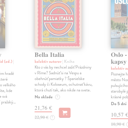
y
Bella Italia
Oslo -
kapsy
id (ed.)
|
kolektív autorov
| Kniha
Kto z vás by nechcel zažiť Prázdniny
kolektív 
v Ríme? Sadnúť si na Vespu a
kém hradě
Poznejte h
obehnúť pamiatky ? Španielske
které
město Nor
schody či Koloseum, ochutnať kávu,
o velkého
pulsujícíh
ktorá chutí tak, ako nikde na svete.
íte, kde
starobylé
e svá
Na sklade
krásné pobř
?
í pražský…
Do 5 dní
21,76 €
10,57 
22,90 €
?
10,90 €