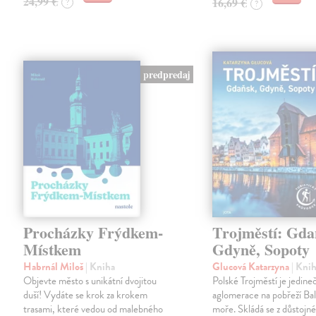
24,99 €
16,69 €
?
?
predpredaj
Procházky Frýdkem-
Trojměstí: Gda
Místkem
Gdyně, Sopoty
Habrnál Miloš
| Kniha
Glucová Katarzyna
| Kni
Objevte město s unikátní dvojitou
Polské Trojměstí je jedine
duší! Vydáte se krok za krokem
aglomerace na pobřeží Ba
trasami, které vedou od malebného
moře. Skládá se z důstojn