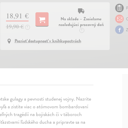
P
18,91 €
Na sklade – Zasielame
O
nasledujúci pracovný deň
19,90 €
?
Z
?
Pozrieť dostupnosť v kníhkupectvách
ietske gulagy a pevnosti studenej vojny. Nazrite
byľa a zistite viac o atómovom bombardovaní
ných tragédií na bojiskách či v táboroch
íťazstvami ľudského ducha a pripravte sa na