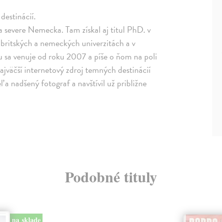
destinácií.
severe Nemecka. Tam získal aj titul PhD. v
britských a nemeckých univerzitách a v
u sa venuje od roku 2007 a píše o ňom na poli
äčší internetový zdroj temných destinácií
 a nadšený fotograf a navštívil už približne
Podobné tituly
na sklade