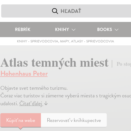
REBRÍK
KNIHY
BOOKS
KNIHY
-
SPRIEVODCOVIA, MAPY, ATLASY
-
SPRIEVODCOVIA
Atlas temných miest
Po sto
Hohenhaus Peter
Objavte svet temného turizmu.
Čoraz viac turistov si zámerne vyberá miesta s tragickým osudo
udalosti.
Čítať ďalej
↓
Kúpiť
na webe
Rezervovať v kníhkupectve