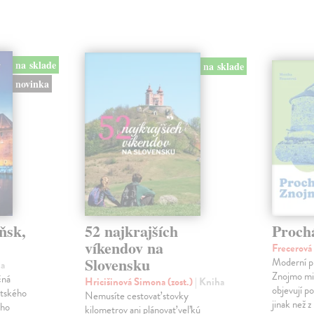
na sklade
na sklade
novinka
ňsk,
52 najkrajších
Proch
víkendov na
Frecerov
Slovensku
Moderní p
ha
Znojmo milu
čná
Hricišinová Simona (zost.)
| Kniha
objevují p
ltského
Nemusíte cestovať stovky
jinak než 
ého
kilometrov ani plánovať veľkú