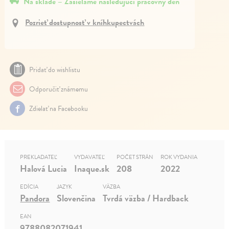
Na sklade – Zasielame nasledujúci pracovný deň
Pozrieť dostupnosť v kníhkupectvách
Pridať do wishlistu
Odporučiť známemu
Zdielať na Facebooku
PREKLADATEĽ
VYDAVATEĽ
POČET STRÁN
ROK VYDANIA
Halová Lucia
Inaque.sk
208
2022
EDÍCIA
JAZYK
VÄZBA
Pandora
Slovenčina
Tvrdá väzba / Hardback
EAN
9788082071941