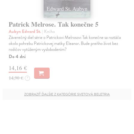
Patrick Melrose. Tak konečne 5
Aubyn Edward St.
| Kniha
Záverečný diel série o Patrickovi Melrosovi Tak konečne sa roztáča
okolo pohrebu Patrickovej matky Eleanor. Bude preňho život bez
rodičov vytúženým vyslobodením?
Do 4 dní
14,16 €
14,90 €
?
ZOBRAZIŤ ĎALŠIE Z KATEGÓRIE SVETOVÁ BELETRIA