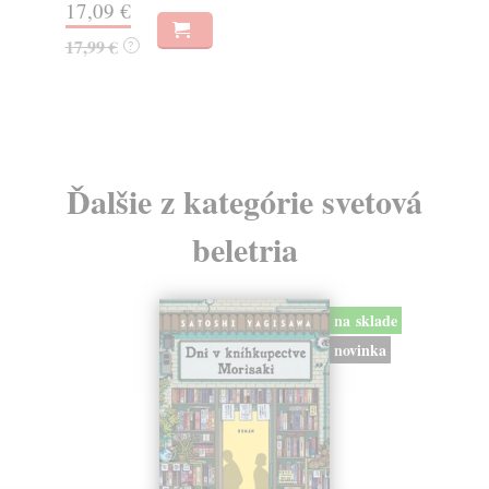
11,39 €
6,
11,99 €
7,
?
Ďalšie z kategórie svetová
beletria
na sklade
novinka