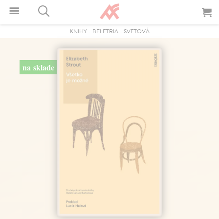
KNIHY
-
BELETRIA
-
SVETOVÁ
na sklade