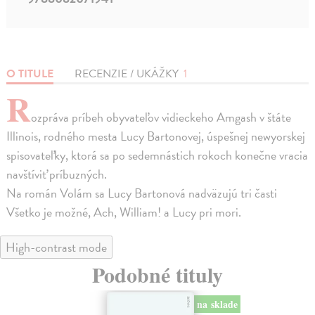
O TITULE
RECENZIE / UKÁŽKY
1
R
ozpráva príbeh obyvateľov vidieckeho Amgash v štáte
Illinois, rodného mesta Lucy Bartonovej, úspešnej newyorskej
spisovateľky, ktorá sa po sedemnástich rokoch konečne vracia
navštíviť príbuzných.
Na román Volám sa Lucy Bartonová nadväzujú tri časti
Všetko je možné, Ach, William! a Lucy pri mori.
High-contrast mode
Podobné tituly
na sklade