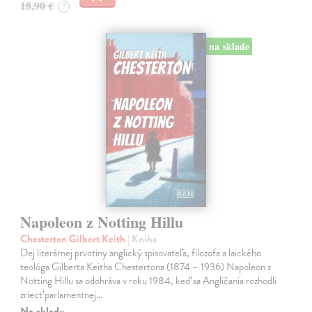
18,90 €
?
na sklade
Napoleon z Notting Hillu
Chesterton Gilbert Keith
| Kniha
Dej literárnej prvotiny anglický spisovateľa, filozofa a laického
teológa Gilberta Keitha Chestertona (1874 – 1936) Napoleon z
Notting Hillu sa odohráva v roku 1984, keď sa Angličania rozhodli
zriecť parlamentnej…
Na sklade