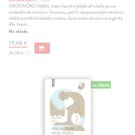
Behnová Aphra
| Kniha
OROONOKO (1688), bizarní barokní příběh afrického prince
uvrženého do otroctví v Surinamu, patří k nejvýznamnějším textům z
období počátků britského románu, bývá označován za první anglické
dílo, které…
Na sklade
15,68 €
16,50 €
?
na sklade