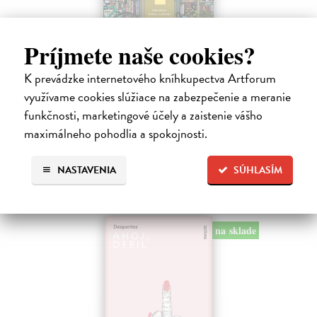
Príjmete naše cookies?
Dni v kníhkupectve Morisaki
K prevádzke internetového kníhkupectva Artforum
Jagisawa Satoshi
| Kniha
Dvadsaťpäťročná Takako si žila pomerne bezstarostne až do dňa, keď
využívame cookies slúžiace na zabezpečenie a meranie
jej priateľ Hideaki, za ktorého sa chcela vydať, len tak mimochodom
funkčnosti, marketingové účely a zaistenie vášho
oznámi, že ju podvádza a žení sa s inou. Jej život sa zrazu rúca.
maximálneho pohodlia a spokojnosti.
Na sklade
13,71 €
NASTAVENIA
SÚHLASÍM
14,90 €
?
na sklade