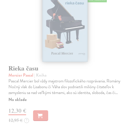
Rieka času
Mercier Pascal
| Kniha
Pascal Mercier bol vždy majstrom filozofického rozprávania. Romány
Nočný vlak do Lisabonu či Váha slov podnietili milióny čitateľov k
zamysleniu sa nad veľkými témami, ako sú identita, sloboda, čas či…
Na sklade
12,30 €
12,95 €
?