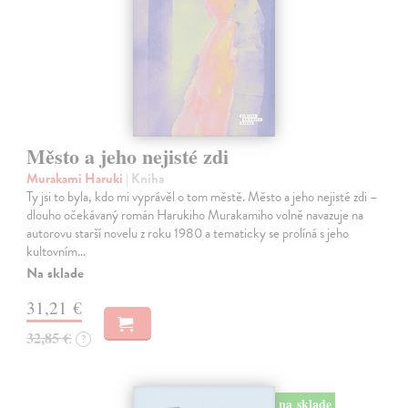
Město a jeho nejisté zdi
Murakami Haruki
| Kniha
Ty jsi to byla, kdo mi vyprávěl o tom městě. Město a jeho nejisté zdi –
dlouho očekávaný román Harukiho Murakamiho volně navazuje na
autorovu starší novelu z roku 1980 a tematicky se prolíná s jeho
kultovním…
Na sklade
31,21 €
32,85 €
?
na sklade