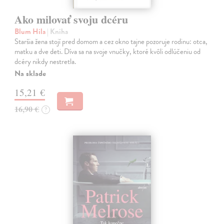
Ako milovať svoju dcéru
Blum Hila
| Kniha
Staršia žena stojí pred domom a cez okno tajne pozoruje rodinu: otca,
matku a dve deti. Díva sa na svoje vnučky, ktoré kvôli odlúčeniu od
dcéry nikdy nestretla.
Na sklade
15,21 €
16,90 €
?