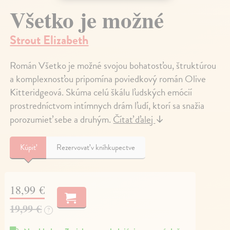
Všetko je možné
Strout Elizabeth
Román Všetko je možné svojou bohatosťou, štruktúrou
a komplexnosťou pripomína poviedkový román Olive
Kitteridgeová. Skúma celú škálu ľudských emócií
prostredníctvom intímnych drám ľudí, ktorí sa snažia
porozumieť sebe a druhým.
Čítať ďalej
↓
Kúpiť
Rezervovať v kníhkupectve
18,99 €
19,99 €
?