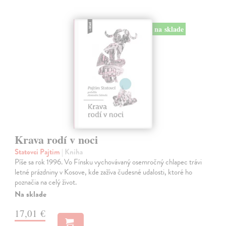
na sklade
Krava rodí v noci
Statovci Pajtim
| Kniha
Píše sa rok 1996. Vo Fínsku vychovávaný osemročný chlapec trávi
letné prázdniny v Kosove, kde zažíva čudesné udalosti, ktoré ho
poznačia na celý život.
Na sklade
17,01 €