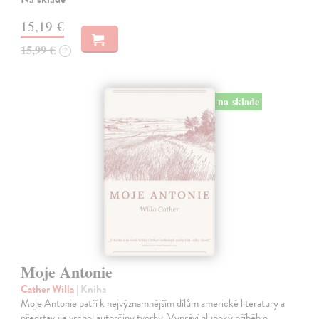
15,19 €
15,99 €
?
na sklade
Moje Antonie
Cather Willa
| Kniha
Moje Antonie patří k nejvýznamnějším dílům americké literatury a
představuje vrchol autorčiny tvorby. Vypráví hluboký příběh o