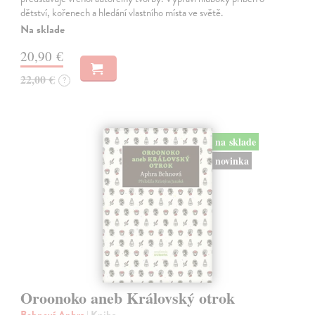
dětství, kořenech a hledání vlastního místa ve světě.
Na sklade
20,90 €
22,00 €
?
na sklade
novinka
Oroonoko aneb Královský otrok