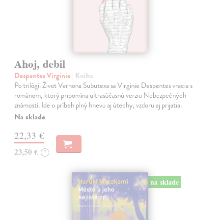
Ahoj, debil
Despentes Virginie
| Kniha
Po trilógii Život Vernona Subutexa sa Virginie Despentes vracia s
románom, ktorý pripomína ultrasúčasnú verziu Nebezpečných
známostí. Ide o príbeh plný hnevu aj útechy, vzdoru aj prijatia.
Na sklade
22,33 €
23,50 €
?
na sklade